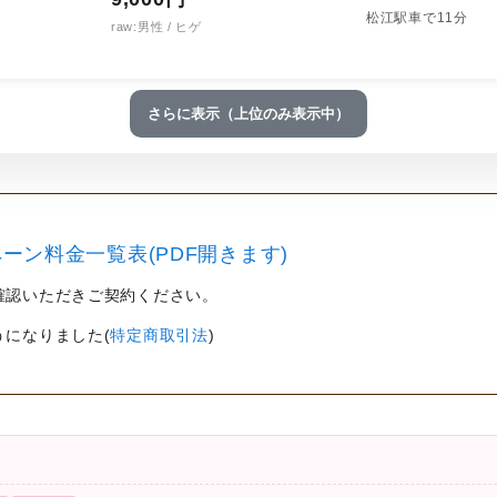
松江駅車で11分
raw:男性 / ヒゲ
さらに表示（上位のみ表示中）
ーン料金一覧表(PDF開きます)
確認いただきご契約ください。
うになりました(
特定商取引法
)