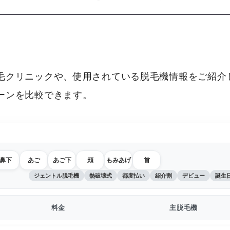
毛クリニックや、使用されている脱毛機情報をご紹介し
ーンを比較できます。
鼻下
あご
あご下
頬
もみあげ
首
ジェントル脱毛機
熱破壊式
都度払い
紹介割
デビュー
誕生
料金
主脱毛機