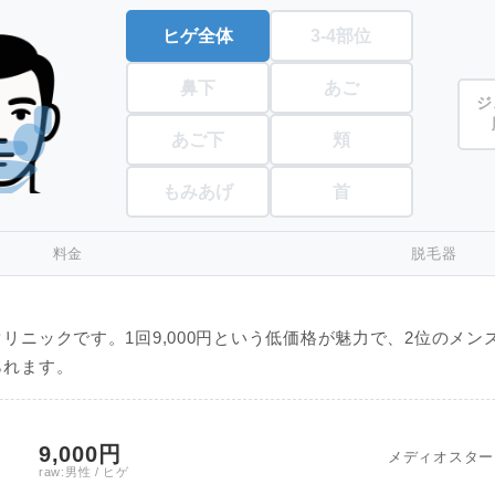
ヒゲ全体
3-4部位
鼻下
あご
ジ
あご下
頬
もみあげ
首
料金
脱毛器
リニックです。1回9,000円という低価格が魅力で、2位のメン
られます。
9,000円
メディオスター
raw:男性 / ヒゲ