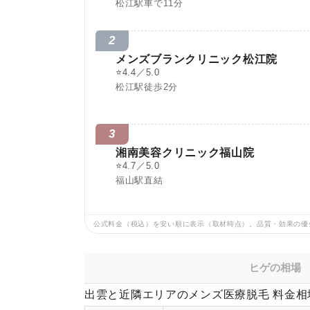
松江駅車で11分
2
メンズブランクリニック松江院
⭐
4.4／5.0
松江駅徒歩2分
3
湘南美容クリニック福山院
⭐
4.7／5.0
福山駅直結
公式料金（税込）を安い順に表示（取材時点）。品質・効果の優
ヒゲの相場
出雲と近隣エリアのメンズ医療脱毛 料金相