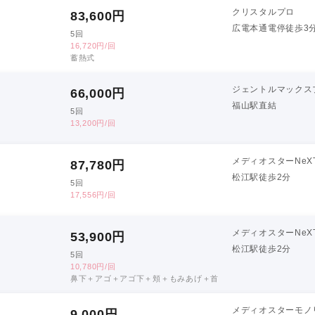
クリスタルプロ
83,600
円
広電本通電停徒歩3
5回
16,720円/回
蓄熱式
ジェントルマックス
66,000
円
福山駅直結
5回
13,200円/回
メディオスターNeX
87,780
円
松江駅徒歩2分
5回
17,556円/回
メディオスターNeX
53,900
円
松江駅徒歩2分
5回
10,780円/回
鼻下＋アゴ＋アゴ下＋頬＋もみあげ＋首
メディオスターモノ
9,000
円