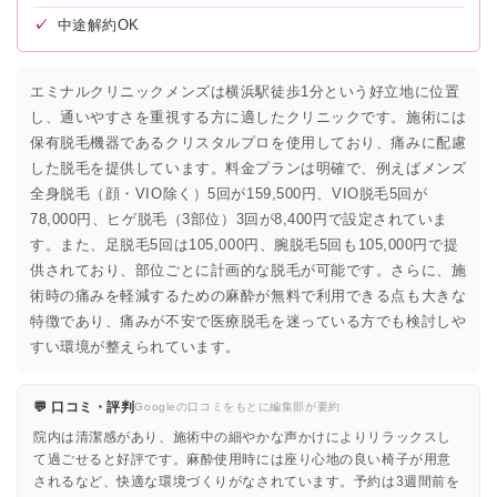
✓
中途解約OK
エミナルクリニックメンズは横浜駅徒歩1分という好立地に位置
し、通いやすさを重視する方に適したクリニックです。施術には
保有脱毛機器であるクリスタルプロを使用しており、痛みに配慮
した脱毛を提供しています。料金プランは明確で、例えばメンズ
全身脱毛（顔・VIO除く）5回が159,500円、VIO脱毛5回が
78,000円、ヒゲ脱毛（3部位）3回が8,400円で設定されていま
す。また、足脱毛5回は105,000円、腕脱毛5回も105,000円で提
供されており、部位ごとに計画的な脱毛が可能です。さらに、施
術時の痛みを軽減するための麻酔が無料で利用できる点も大きな
特徴であり、痛みが不安で医療脱毛を迷っている方でも検討しや
すい環境が整えられています。
💬 口コミ・評判
Googleの口コミをもとに編集部が要約
院内は清潔感があり、施術中の細やかな声かけによりリラックスし
て過ごせると好評です。麻酔使用時には座り心地の良い椅子が用意
されるなど、快適な環境づくりがなされています。予約は3週間前を