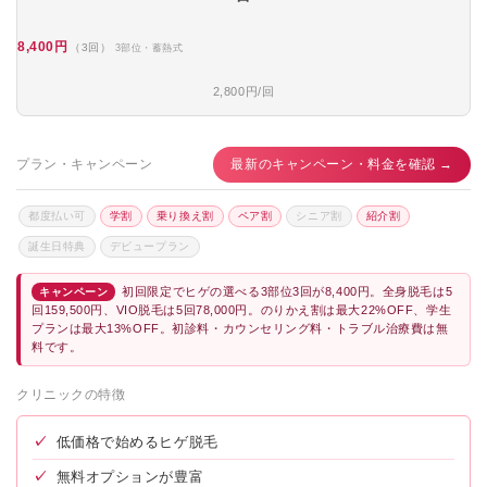
8,400円
（3回）
3部位・蓄熱式
2,800円/回
プラン・キャンペーン
最新のキャンペーン・料金を確認 →
都度払い可
学割
乗り換え割
ペア割
シニア割
紹介割
誕生日特典
デビュープラン
初回限定でヒゲの選べる3部位3回が8,400円。全身脱毛は5
キャンペーン
回159,500円、VIO脱毛は5回78,000円。のりかえ割は最大22%OFF、学生
プランは最大13%OFF。初診料・カウンセリング料・トラブル治療費は無
料です。
クリニックの特徴
✓
低価格で始めるヒゲ脱毛
✓
無料オプションが豊富