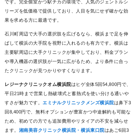
です。完全個室かつ駅チカの環境で、人気のジェントルシ
リーズを低価格で提供しており、人目を気にせず確かな効
果を求める方に最適です。
石川町周辺で大手の選択肢を広げるなら、横浜まで足を伸
ばして横浜の大手院を視野に入れるのも有力です。横浜は
主要駅周辺に大手クリニックが集中しており、料金プラン
や導入機器の選択肢が一気に広がるため、より条件に合っ
たクリニックが見つかりやすくなります。
レジーナクリニックオム横浜院
はヒゲ全体5回54,800円で、
平日21時まで営業し熱破壊式と蓄熱式を使い分ける通いや
すさが魅力です。
エミナルクリニックメンズ横浜院
は鼻下3
回8,400円で、無料オプションが豊富かつ中途解約も可能な
ため、初めての方でも追加費用やリタイアの不安を減らせ
ます。
湘南美容クリニック横浜院・横浜東口院
はあご6回3