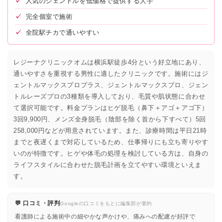
✓
人気のジェントルを低価格で提供する大手
✓
完全個室で施術
✓
全院駅チカで通いやすい
レジーナクリニックオムは横浜駅徒歩4分という好立地にあり、
通いやすさを重視する男性に適したクリニックです。施術にはジ
ェントルマックスプロプラス、ジェントルマックスプロ、ジェン
トルレーズプロの3種類を導入しており、毛質や肌状態に合わせ
て選択可能です。料金プランはヒゲ脱毛（鼻下＋アゴ＋アゴ下）
3回9,900円、メンズ全身脱毛（陰部を除く首から下すべて）5回
258,000円などが用意されています。また、診療時間は平日21時
までと夜遅くまで対応しているため、仕事帰りにも立ち寄りやす
いのが特徴です。ヒゲや体毛の処理を検討している方は、自身の
ライフスタイルに合わせた脱毛計画を立てやすい環境といえま
す。
💬 口コミ・評判
Googleの口コミをもとに編集部が要約
看護師による施術中の細やかな声かけや、痛みへの配慮が好評で