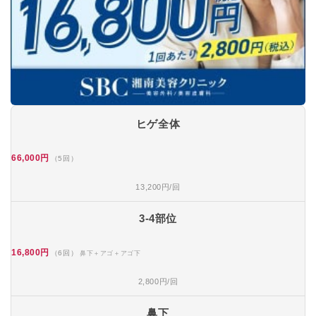
ヒゲ全体
66,000円
（5回）
13,200円/回
3-4部位
16,800円
（6回）
鼻下＋アゴ＋アゴ下
2,800円/回
鼻下