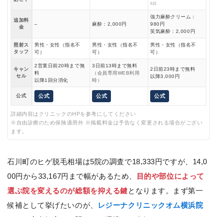
6回
強力麻酔クリーム：
追加料
–
麻酔：2,000円
980円
金
笑気麻酔：2,000円
照射ス
男性・女性（指名不
男性・女性（指名不
男性・女性（指名不
タッフ
可）
可）
可）
2営業日前20時まで無
3日前13時まで無料
キャン
2日前23時まで無料
料
（会員専用WEB利用
セル
以降3,000円
以降1回分消化
時）
公式
公式
公式
公式
詳細内容はクリニックのHPを参考にしてください
※自由診療のため保険適用外 ※掲載料金は予告なく変更される場合がござい
ます。
石川町のヒゲ脱毛相場は5院の調査で18,333円ですが、14,0
00円から33,167円まで幅があるため、
目的や部位によって
選ぶ院を変えるのが総額を抑える鍵
となります。まず第一
候補として挙げたいのが、
レジーナクリニックオム横浜院