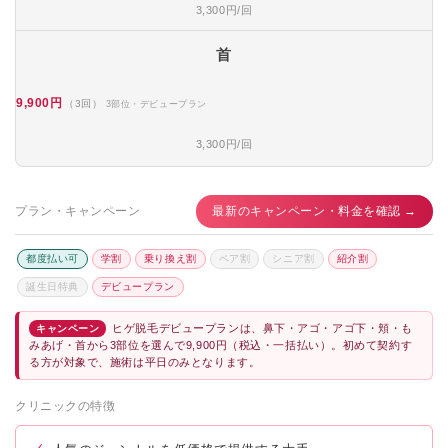
3,300円/回
首
9,900円
（3回）
3部位・デビュープラン
3,300円/回
プラン・キャンペーン
最新のキャンペーン・料金を確認 →
都度払い可
学割
乗り換え割
ペア割
シニア割
紹介割
誕生日特典
デビュープラン
ヒゲ脱毛デビュープランは、鼻下・アゴ・アゴ下・頬・も
キャンペーン
みあげ・首から3部位を選んで9,900円（税込・一括払い）。初めて契約す
る方が対象で、施術は平日のみとなります。
クリニックの特徴