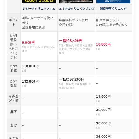
レジーナクリニックオム
エミナルクリニックメンズ
湘南美容クリニック
3種のレーザーを使い
ポイン
麻酔無料プラン多数
部位単体が安い
分け
ト
全国64院
140院以上で予約OK
全国各地に展開
ヒゲ3
部位
一括払8,400円
9,900円
(鼻下
16,800円
3回・蓄熱式 ※初回のみ適用
3回 ※平日のみ ※初回のみ
+あご
※初回カウンセリング限定
6回
適用
上+あ
価格
ご下)
ヒゲ5
118,800円
–
–
部位
5回
一括払57,200円
ヒゲ6
132,000円
–
5回・蓄熱式 ※麻酔無料 ※
部位
5回
初回のみ適用
もみあ
19,800円
–
–
げ・頬
6回
36,000円
鼻下
–
–
6回
36,000円
あご
–
–
6回
36,000円
あご下
–
–