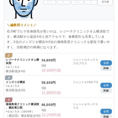
脱毛機
あご下
頬
もみあげ
首
＼編集部コメント／
石川町でヒゲ全体脱毛が安いのは、レジーナクリニックオム横浜院で
す。横浜駅から徒歩4分と好アクセスで、各種割引も充実していま
す。2位のメンズリゼ横浜や3位の湘南美容クリニックも駅近で通いや
すく、比較検討の候補になります。
1
レジーナクリニックオム横
ジェントルマックス
54,800円
浜院
公式
プロプラス
5回
⭐
4.7／5.0
詳細
10,960円/回
横浜駅徒歩4分
2
メンズリゼ横浜
ジェントルYAGプロ
59,400円
公式
⭐
4.4／5.0
5回
横浜駅徒歩6分
詳細
11,880円/回
3
湘南美容クリニック横浜院
ジェントルマックス
66,000円
、横浜東口院
プロ
5回
⭐
4.6／5.0
（2635件）
公式
13,200円/回
（横浜院）横浜駅徒歩5分
詳細