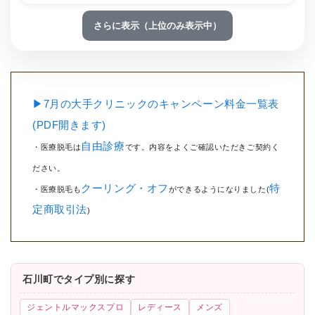
さらに表示（上位のみ表示中）
▶7月の大手クリニックのキャンペーン料金一覧表
(PDF開きます)
自由診療
・医療脱毛は
です。内容をよくご確認いただきご契約く
ださい。
クーリング・オフ
特
・医療脱毛も
ができるようになりました(
定商取引法
)
石川町でタイプ別に探す
ジェントルマックスプロ
レディース
メンズ