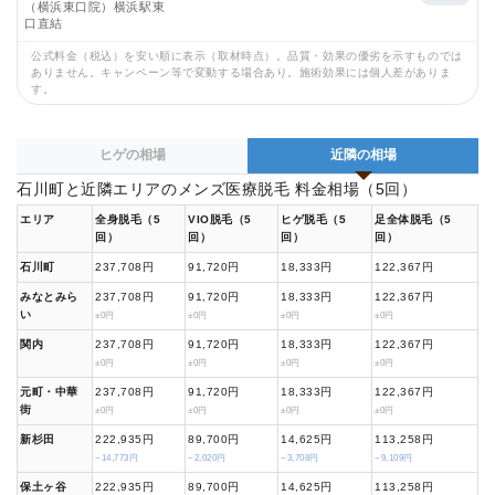
（横浜東口院）横浜駅東
口直結
公式料金（税込）を安い順に表示（取材時点）。品質・効果の優劣を示すものでは
ありません。キャンペーン等で変動する場合あり。施術効果には個人差がありま
す。
ヒゲの相場
近隣の相場
石川町と近隣エリアのメンズ医療脱毛 料金相場（5回）
エリア
全身脱毛（5
VIO脱毛（5
ヒゲ脱毛（5
足全体脱毛（5
回）
回）
回）
回）
石川町
237,708円
91,720円
18,333円
122,367円
みなとみら
237,708円
91,720円
18,333円
122,367円
い
±0円
±0円
±0円
±0円
関内
237,708円
91,720円
18,333円
122,367円
±0円
±0円
±0円
±0円
元町・中華
237,708円
91,720円
18,333円
122,367円
街
±0円
±0円
±0円
±0円
新杉田
222,935円
89,700円
14,625円
113,258円
−14,773円
−2,020円
−3,708円
−9,109円
保土ヶ谷
222,935円
89,700円
14,625円
113,258円