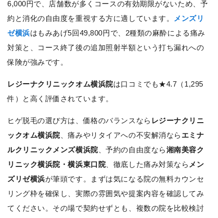
6,000円で、店舗数が多くコースの有効期限がないため、予
約と消化の自由度を重視する方に適しています。
メンズリ
ゼ横浜
はもみあげ5回49,800円で、2種類の麻酔による痛み
対策と、コース終了後の追加照射半額という打ち漏れへの
保険が強みです。
レジーナクリニックオム横浜院
は口コミでも★4.7（1,295
件）と高く評価されています。
ヒゲ脱毛の選び方は、価格のバランスなら
レジーナクリニ
ックオム横浜院
、痛みやリタイアへの不安解消なら
エミナ
ルクリニックメンズ横浜院
、予約の自由度なら
湘南美容ク
リニック横浜院・横浜東口院
、徹底した痛み対策なら
メン
ズリゼ横浜
が筆頭です。まずは気になる院の無料カウンセ
リング枠を確保し、実際の雰囲気や提案内容を確認してみ
てください。その場で契約せずとも、複数の院を比較検討