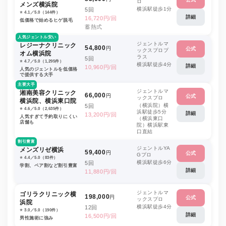
ロ
メンズ横浜院
横浜駅徒歩1分
5回
⭐️ 4.1／5.0（144件）
詳細
16,720円/回
低価格で始めるヒゲ脱毛
蓄熱式
人気ジェントル安い
ジェントルマ
レジーナクリニック
54,800
円
公式
ックスプロプ
オム横浜院
ラス
5回
⭐️ 4.7／5.0（1,295件）
横浜駅徒歩4分
詳細
10,960円/回
人気のジェントルを低価格
で提供する大手
主要大手
ジェントルマ
湘南美容クリニック
66,000
円
公式
ックスプロ
横浜院、横浜東口院
（横浜院）横
5回
⭐️ 4.6／5.0（2,635件）
浜駅徒歩5分
詳細
13,200円/回
人気すぎて予約取りにくい
（横浜東口
店舗も
院）横浜駅東
口直結
割引豊富
ジェントルYA
メンズリゼ横浜
59,400
円
公式
Gプロ
⭐️ 4.4／5.0（83件）
横浜駅徒歩6分
5回
学割、ペア割など割引豊富
詳細
11,880円/回
ジェントルマ
ゴリラクリニック横
198,000
円
公式
ックスプロ
浜院
横浜駅徒歩4分
12回
⭐️ 3.0／5.0（190件）
詳細
16,500円/回
男性施術に強み