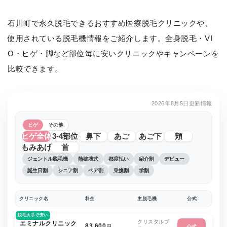
石川町で永久脱毛できるおすすめ医療脱毛クリニックや、
使用されている脱毛機情報をご紹介します。全身脱毛・VI
O・ヒゲ・脚など部位毎に安いクリニックやキャンペーンを
比較できます。
2026年8月5日更新情報
ヒゲ
その他
ヒゲ全体
3-4部位
鼻下
あご
あご下
頬
もみあげ
首
ジェントル脱毛機
熱破壊式
都度払い
紹介割
デビュー
誕生日割
シニア割
ペア割
乗換割
学割
クリニック名
料金
主脱毛機
公式
脱毛大手で安い
クリスタルプ
エミナルクリニック
83,600
円
公式