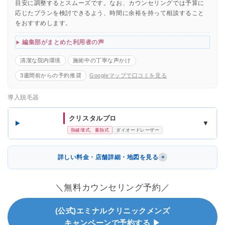
目安に調整するとスムーズです。なお、カウンセリングでは予算に
応じたプランを検討できるよう、時間に余裕を持って相談すること
をおすすめします。
編集部がまとめた利用者の声
清潔な院内環境
施術中の丁寧な声かけ
3週間前からの予約推奨
Googleマップで口コミを見る
導入脱毛器
クリスタルプロ
▼
熱破壊式、蓄熱式
ダイオードレーザー
詳しい料金・店舗詳細・地図を見る
＼無料カウンセリング予約／
(公式)エミナルクリニックメンズ
キャンペーンで予約する ▶