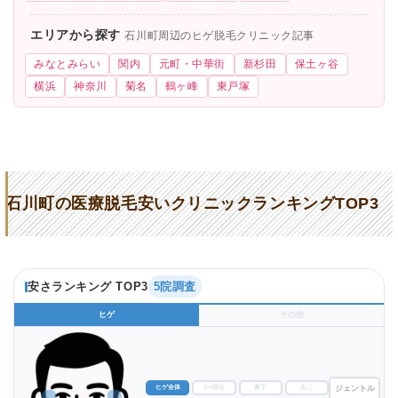
エリアから探す
石川町周辺のヒゲ脱毛クリニック記事
みなとみらい
関内
元町・中華街
新杉田
保土ヶ谷
横浜
神奈川
菊名
鶴ヶ峰
東戸塚
石川町の医療脱毛安いクリニックランキングTOP3
安さランキング TOP3
5院調査
ヒゲ
その他
ヒゲ全体
3-4部位
鼻下
あご
ジェントル