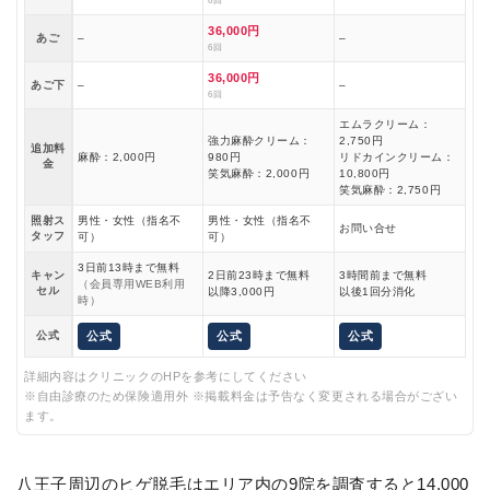
6回
36,000円
あご
–
–
6回
36,000円
あご下
–
–
6回
エムラクリーム：
強力麻酔クリーム：
2,750円
追加料
麻酔：2,000円
980円
リドカインクリーム：
金
笑気麻酔：2,000円
10,800円
笑気麻酔：2,750円
照射ス
男性・女性（指名不
男性・女性（指名不
お問い合せ
タッフ
可）
可）
3日前13時まで無料
キャン
2日前23時まで無料
3時間前まで無料
（会員専用WEB利用
セル
以降3,000円
以後1回分消化
時）
公式
公式
公式
公式
詳細内容はクリニックのHPを参考にしてください
※自由診療のため保険適用外 ※掲載料金は予告なく変更される場合がござい
ます。
八王子周辺のヒゲ脱毛はエリア内の9院を調査すると14,000