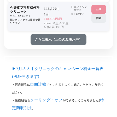
ジェントルレ
今井皮フ科形成外科
118,800
円
公式
ーズプロ
クリニック
立川駅すぐ
1回
⭐️ 3.1／5.0（126件）
詳細
118,800円/回
駅チカ、アクセス抜群で通
いやすい
sheet:八王子/P/顔
全体+首/10+回
さらに表示（上位のみ表示中）
▶7月の大手クリニックのキャンペーン料金一覧表
(PDF開きます)
自由診療
・医療脱毛は
です。内容をよくご確認いただきご契約く
ださい。
クーリング・オフ
特
・医療脱毛も
ができるようになりました(
定商取引法
)