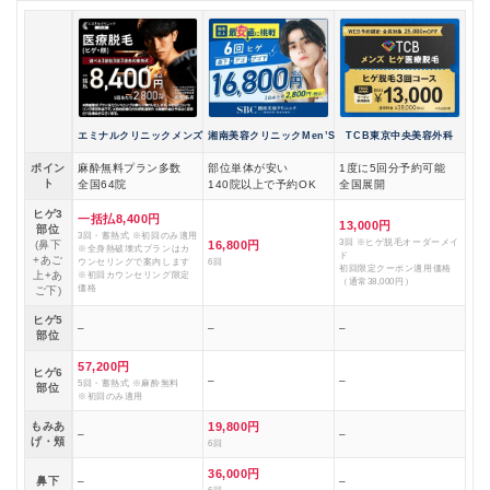
エミナルクリニックメンズ
湘南美容クリニックMen’S
TCB東京中央美容外科
ポイン
麻酔無料プラン多数
部位単体が安い
1度に5回分予約可能
ト
全国64院
140院以上で予約OK
全国展開
ヒゲ3
一括払8,400円
13,000円
部位
3回・蓄熱式 ※初回のみ適用
3回 ※ヒゲ脱毛オーダーメイ
(鼻下
16,800円
※全身熱破壊式プランはカ
ド
+あご
ウンセリングで案内します
6回
初回限定クーポン適用価格
上+あ
※初回カウンセリング限定
（通常38,000円）
価格
ご下)
ヒゲ5
–
–
–
部位
57,200円
ヒゲ6
–
–
5回・蓄熱式 ※麻酔無料
部位
※初回のみ適用
もみあ
19,800円
–
–
げ・頬
6回
36,000円
鼻下
–
–