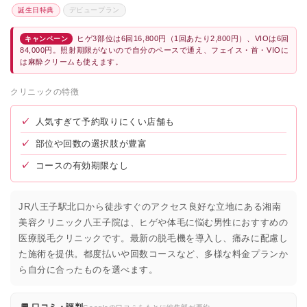
誕生日特典
デビュープラン
ヒゲ3部位は6回16,800円（1回あたり2,800円）、VIOは6回
キャンペーン
84,000円。照射期限がないので自分のペースで通え、フェイス・首・VIOに
は麻酔クリームも使えます。
クリニックの特徴
✓
人気すぎて予約取りにくい店舗も
✓
部位や回数の選択肢が豊富
✓
コースの有効期限なし
JR八王子駅北口から徒歩すぐのアクセス良好な立地にある湘南
美容クリニック八王子院は、ヒゲや体毛に悩む男性におすすめの
医療脱毛クリニックです。最新の脱毛機を導入し、痛みに配慮し
た施術を提供。都度払いや回数コースなど、多様な料金プランか
ら自分に合ったものを選べます。