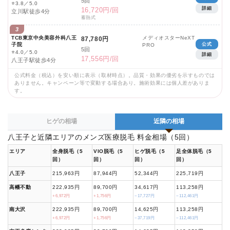
5回
⭐
3.8／5.0
詳細
16,720円/回
立川駅徒歩4分
蓄熱式
3
TCB東京中央美容外科八王
メディオスターNeXT
87,780円
子院
公式
PRO
5回
⭐
4.0／5.0
詳細
17,556円/回
八王子駅徒歩4分
公式料金（税込）を安い順に表示（取材時点）。品質・効果の優劣を示すものでは
ありません。キャンペーン等で変動する場合あり。施術効果には個人差がありま
す。
ヒゲの相場
近隣の相場
八王子と近隣エリアのメンズ医療脱毛 料金相場（5回）
エリア
全身脱毛（5
VIO脱毛（5
ヒゲ脱毛（5
足全体脱毛（5
回）
回）
回）
回）
八王子
215,963円
87,944円
52,344円
225,719円
高幡不動
222,935円
89,700円
34,617円
113,258円
+6,972円
+1,756円
−17,727円
−112,461円
南大沢
222,935円
89,700円
14,625円
113,258円
+6,972円
+1,756円
−37,719円
−112,461円