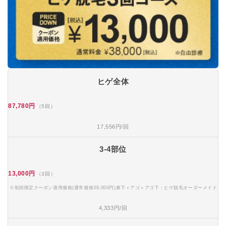
ヒゲ全体
87,780円
（5回）
17,556円/回
3-4部位
13,000円
（3回）
※初回限定クーポン適用価格(通常価格38,000円)鼻下＋アゴ＋アゴ下：ヒゲ脱毛オーダーメイド
4,333円/回