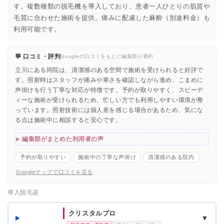
す。複数種類の脱毛機を導入しており、患者一人ひとりの肌質や
毛質に合わせた施術を提供。痛みに配慮した麻酔（別途料金）も
利用可能です。
💬 口コミ・評判
Googleの口コミをもとに編集部が要約
立川にある同院は、清潔感のある空間で施術を受けられると好評で
す。照射時はスタッフが痛みや寒さを確認しながら進め、こまめに
声掛けを行う丁寧な対応が特徴です。予約が取りやすく、スピーデ
ィーな施術が受けられるため、忙しい方でも利用しやすい環境が整
っています。照射技術には個人差を感じる場合があるため、気にな
る点は施術中に相談すると安心です。
編集部がまとめた利用者の声
予約が取りやすい
施術中の丁寧な声掛け
清潔感のある院内
Googleマップで口コミを見る
導入脱毛器
クリスタルプロ
▼