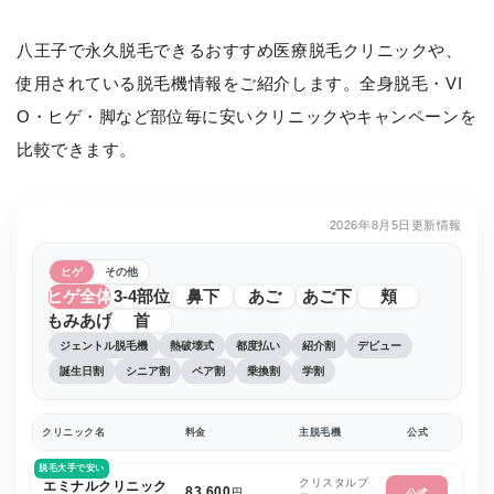
八王子で永久脱毛できるおすすめ医療脱毛クリニックや、
使用されている脱毛機情報をご紹介します。全身脱毛・VI
O・ヒゲ・脚など部位毎に安いクリニックやキャンペーンを
比較できます。
2026年8月5日更新情報
ヒゲ
その他
ヒゲ全体
3-4部位
鼻下
あご
あご下
頬
もみあげ
首
ジェントル脱毛機
熱破壊式
都度払い
紹介割
デビュー
誕生日割
シニア割
ペア割
乗換割
学割
クリニック名
料金
主脱毛機
公式
脱毛大手で安い
クリスタルプ
エミナルクリニック
83,600
円
公式