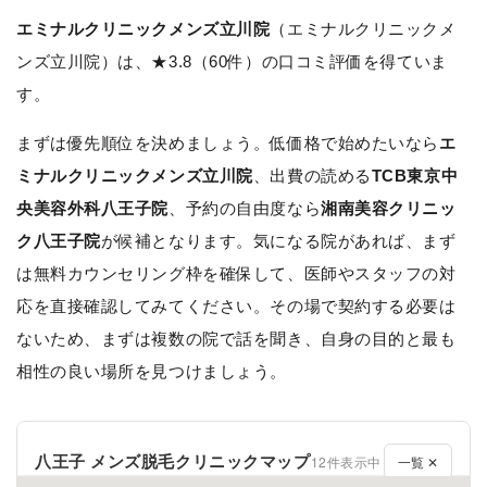
エミナルクリニックメンズ立川院
（エミナルクリニックメ
ンズ立川院）は、★3.8（60件）の口コミ評価を得ていま
す。
まずは優先順位を決めましょう。低価格で始めたいなら
エ
ミナルクリニックメンズ立川院
、出費の読める
TCB東京中
央美容外科八王子院
、予約の自由度なら
湘南美容クリニッ
ク八王子院
が候補となります。気になる院があれば、まず
は無料カウンセリング枠を確保して、医師やスタッフの対
応を直接確認してみてください。その場で契約する必要は
ないため、まずは複数の院で話を聞き、自身の目的と最も
相性の良い場所を見つけましょう。
八王子 メンズ脱毛クリニックマップ
12件表示中
一覧 ✕