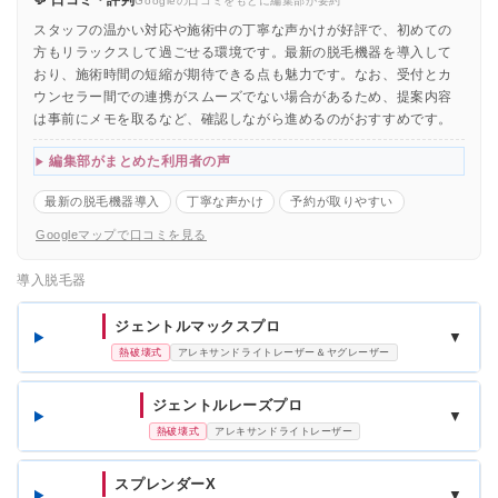
💬 口コミ・評判
Googleの口コミをもとに編集部が要約
スタッフの温かい対応や施術中の丁寧な声かけが好評で、初めての
方もリラックスして過ごせる環境です。最新の脱毛機器を導入して
おり、施術時間の短縮が期待できる点も魅力です。なお、受付とカ
ウンセラー間での連携がスムーズでない場合があるため、提案内容
は事前にメモを取るなど、確認しながら進めるのがおすすめです。
編集部がまとめた利用者の声
最新の脱毛機器導入
丁寧な声かけ
予約が取りやすい
Googleマップで口コミを見る
導入脱毛器
ジェントルマックスプロ
▼
熱破壊式
アレキサンドライトレーザー＆ヤグレーザー
ジェントルレーズプロ
▼
熱破壊式
アレキサンドライトレーザー
スプレンダーX
▼