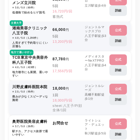
ロ
メンズ立川院
立川駅徒歩4分
5回
⭐️ 3.8／5.0（60件）
詳細
16,720円/回
低価格で始めるヒゲ脱毛
蓄熱式
主要大手
ジェントルマ
湘南美容クリニック
66,000
円
公式
ックスプロ
八王子院
八王子駅徒歩3
5回
⭐️ 4.8／5.0（1,290件）
分
詳細
13,200円/回
人気すぎて予約取りにくい
店舗も
地方で通いやすい
メディオスタ
TCB東京中央美容外
87,780
円
公式
ーNeXTPRO
科八王子院
八王子駅徒歩4
5回
⭐️ 4.0／5.0（419件）
分
詳細
17,556円/回
地方都市にも展開、通いや
すい
ジェントルレ
川野皮膚科医院本院
18,000
円
公式
ーズ
⭐️ 2.5／5.0（95件）
高幡不動駅徒
1回
痛みが少なくスピーディな
歩1分
詳細
施術
18,000円/回
sheet:八王子/P/顔
全体/1回
ライトシェ
奥野医院美容皮膚科
お問合せ
公式
ア・デュエッ
⭐️ 3.7／5.0（26件）
ト
駅チカ、アクセス抜群で通
秋川駅徒歩5分
詳細
いやすい