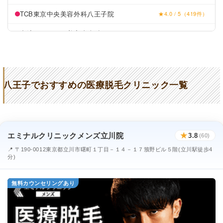
TCB東京中央美容外科八王子院
★4.0 / 5（419件）
中濵クリニック美容皮膚科
★4.4 / 5（248件）
川野皮膚科医院本院
★2.5 / 5（95件）
奥野医院美容皮膚科
★3.7 / 5（26件）
八王子でおすすめの医療脱毛クリニック一覧
今井皮フ科形成外科クリニック
★3.1 / 5（126件）
坂本クリニック
★3.2 / 5（57件）
KSDクリニック
★5.0 / 5（49件）
エミナルクリニックメンズ立川院
★
3.8
(60)
かどた皮ふ科・形成外科
★2.6 / 5（108件）
📍 〒190-0012東京都立川市曙町１丁目－１４－１７籏野ビル５階(立川駅徒歩4
分)
まちこ皮膚科クリニック
★3.8 / 5（184件）
無料カウンセリングあり
恋ヶ窪皮膚科クリニック
★3.6 / 5（20件）