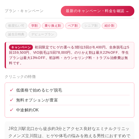
プラン・キャンペーン
最新のキャンペーン・料金を確認 →
都度払い可
学割
乗り換え割
ペア割
シニア割
紹介割
誕生日特典
デビュープラン
初回限定でヒゲの選べる3部位3回が8,400円。全身脱毛は5
キャンペーン
回159,500円、VIO脱毛は5回78,000円。のりかえ割は最大22%OFF、学生
プランは最大13%OFF。初診料・カウンセリング料・トラブル治療費は無
料です。
クリニックの特徴
✓
低価格で始めるヒゲ脱毛
✓
無料オプションが豊富
✓
中途解約OK
JR立川駅北口から徒歩約3分とアクセス良好なエミナルクリニッ
クメンズ立川院は、ヒゲや体毛の悩みを抱える男性におすすめで