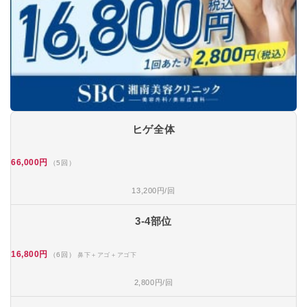
ヒゲ全体
66,000円
（5回）
13,200円/回
3-4部位
16,800円
（6回）
鼻下＋アゴ＋アゴ下
2,800円/回