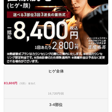
ヒゲ全体
83,600円
（5回）
蓄熱式
16,720円/回
3-4部位