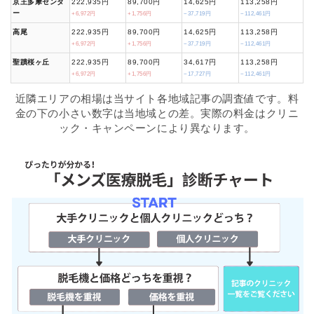
京王多摩センタ
222,935円
89,700円
14,625円
113,258円
ー
+6,972円
+1,756円
−37,719円
−112,461円
高尾
222,935円
89,700円
14,625円
113,258円
+6,972円
+1,756円
−37,719円
−112,461円
聖蹟桜ヶ丘
222,935円
89,700円
34,617円
113,258円
+6,972円
+1,756円
−17,727円
−112,461円
近隣エリアの相場は当サイト各地域記事の調査値です。料
金の下の小さい数字は当地域との差。実際の料金はクリニ
ック・キャンペーンにより異なります。