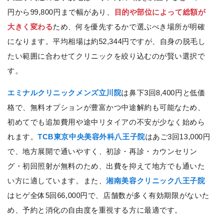
円から99,800円まで幅があり、
目的や部位によって総額が
大きく変わる
ため、何を優先するかで選ぶべき場所が明確
になります。平均相場は約52,344円ですが、自身の脱毛し
たい範囲に合わせてクリニックを絞り込むのが賢い選択で
す。
エミナルクリニックメンズ立川院
は鼻下3回8,400円と低価
格で、無料オプションが豊富かつ中途解約も可能なため、
初めてでも追加費用や途中リタイアの不安が少なく始めら
れます。
TCB東京中央美容外科八王子院
はあご3回13,000円
で、地方展開で通いやすく、初診・再診・カウンセリン
グ・初回照射が無料のため、出費を抑えて地方でも通いた
い方に適しています。また、
湘南美容クリニック八王子院
はヒゲ全体5回66,000円で、店舗数が多く有効期限がないた
め、予約と消化の自由度を重視する方に最適です。