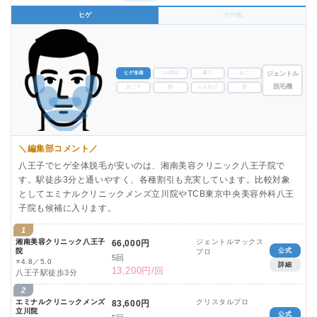
ヒゲ
その他
ヒゲ全体
3-4部位
鼻下
あご
ジェントル
脱毛機
あご下
頬
もみあげ
首
＼編集部コメント／
八王子でヒゲ全体脱毛が安いのは、湘南美容クリニック八王子院で
す。駅徒歩3分と通いやすく、各種割引も充実しています。比較対象
としてエミナルクリニックメンズ立川院やTCB東京中央美容外科八王
子院も候補に入ります。
1
湘南美容クリニック八王子
ジェントルマックス
66,000円
院
公式
プロ
5回
⭐
4.8／5.0
詳細
13,200円/回
八王子駅徒歩3分
2
エミナルクリニックメンズ
クリスタルプロ
83,600円
立川院
公式