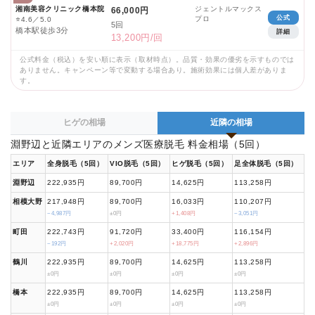
湘南美容クリニック橋本院
ジェントルマックス
66,000円
公式
プロ
⭐
4.6／5.0
5回
橋本駅徒歩3分
詳細
13,200円/回
公式料金（税込）を安い順に表示（取材時点）。品質・効果の優劣を示すものでは
ありません。キャンペーン等で変動する場合あり。施術効果には個人差がありま
す。
ヒゲの相場
近隣の相場
淵野辺と近隣エリアのメンズ医療脱毛 料金相場（5回）
エリア
全身脱毛（5回）
VIO脱毛（5回）
ヒゲ脱毛（5回）
足全体脱毛（5回）
淵野辺
222,935円
89,700円
14,625円
113,258円
相模大野
217,948円
89,700円
16,033円
110,207円
−4,987円
±0円
+1,408円
−3,051円
町田
222,743円
91,720円
33,400円
116,154円
−192円
+2,020円
+18,775円
+2,896円
鶴川
222,935円
89,700円
14,625円
113,258円
±0円
±0円
±0円
±0円
橋本
222,935円
89,700円
14,625円
113,258円
±0円
±0円
±0円
±0円