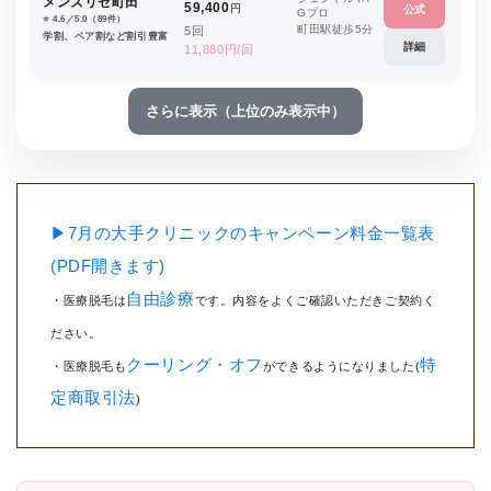
メンズリゼ町田
59,400
円
公式
Gプロ
⭐️ 4.6／5.0（89件）
町田駅徒歩5分
5回
学割、ペア割など割引豊富
詳細
11,880円/回
さらに表示（上位のみ表示中）
▶7月の大手クリニックのキャンペーン料金一覧表
(PDF開きます)
自由診療
・医療脱毛は
です。内容をよくご確認いただきご契約く
ださい。
クーリング・オフ
特
・医療脱毛も
ができるようになりました(
定商取引法
)