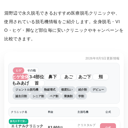
淵野辺で永久脱毛できるおすすめ医療脱毛クリニックや、
使用されている脱毛機情報をご紹介します。全身脱毛・VI
O・ヒゲ・脚など部位毎に安いクリニックやキャンペーンを
比較できます。
2026年8月5日更新情報
ヒゲ
その他
ヒゲ全体
3-4部位
鼻下
あご
あご下
頬
もみあげ
首
ジェントル脱毛機
熱破壊式
都度払い
紹介割
デビュー
誕生日割
シニア割
ペア割
乗換割
学割
クリニック名
料金
主脱毛機
公式
脱毛大手で安い
クリスタルプ
エミナルクリニック
83,600
円
公式