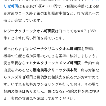
リゼ町田
はもみあげ5回49,800円で、2種類の麻酔による痛
み対策やコース終了後の追加照射半額など、打ち漏れへの
備えが充実しています。
レジーナクリニックオム町田院
は口コミでも★4.7（859
件）と非常に高い評価を得ています。
迷ったらまずは
レジーナクリニックオム町田院
を筆頭に、
機器の性能と追加費用の少なさを基準に検討しましょう。
安さ重視なら
エミナルクリニックメンズ町田院
、予約の自
由度を求めるなら
湘南美容クリニック橋本院
、痛み対策な
ら
メンズリゼ町田
と目的別に相談先を絞るのがおすすめで
す。いずれも無料カウンセリングを行っており、その場で
契約の義務はありません。気になる2〜3院の枠を先に押さ
え、実際の雰囲気を確認してみてください。