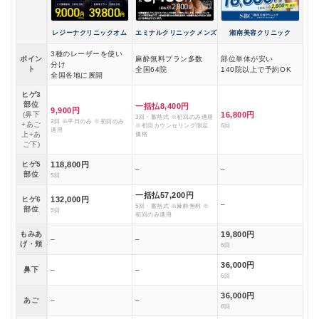
レジーナクリニックオム
エミナルクリニックメンズ
湘南美容クリニック
3種のレーザーを使い
ポイン
麻酔無料プラン多数
部位単体が安い
分け
ト
全国64院
140院以上で予約OK
全国各地に展開
ヒゲ3
部位
一括払8,400円
9,900円
(鼻下
16,800円
3回・蓄熱式 ※初回のみ適用
3回 ※平日のみ ※初回のみ
+あご
※初回カウンセリング限定
6回
適用
上+あ
価格
ご下)
ヒゲ5
118,800円
–
–
部位
5回
一括払57,200円
ヒゲ6
132,000円
–
5回・蓄熱式 ※麻酔無料 ※
部位
5回
初回のみ適用
もみあ
19,800円
–
–
げ・頬
6回
36,000円
鼻下
–
–
6回
36,000円
あご
–
–
6回