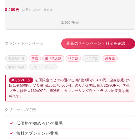
8,400円
（3回）
3部位・蓄熱式
2,800円/回
プラン・キャンペーン
最新のキャンペーン・料金を確認 →
都度払い可
学割
乗り換え割
ペア割
シニア割
紹介割
誕生日特典
デビュープラン
初回限定でヒゲの選べる3部位3回が8,400円。全身脱毛は5
キャンペーン
回159,500円、VIO脱毛は5回78,000円。のりかえ割は最大22%OFF、学生
プランは最大13%OFF。初診料・カウンセリング料・トラブル治療費は無
料です。
クリニックの特徴
✓
低価格で始めるヒゲ脱毛
✓
無料オプションが豊富