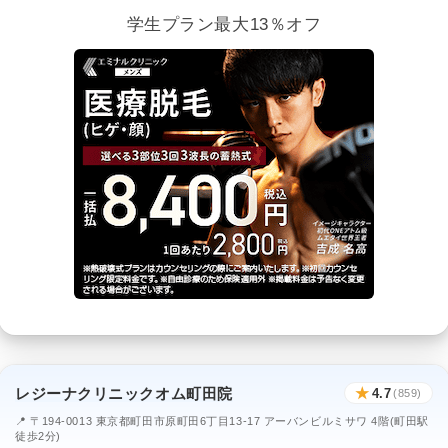
学生プラン最大13％オフ
レジーナクリニックオム町田院
★
4.7
(859)
📍 〒194-0013 東京都町田市原町田6丁目13-17 アーバンビルミサワ 4階(町田駅
徒歩2分)