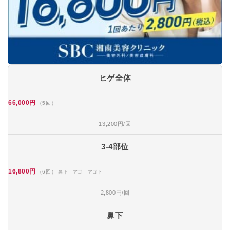
ヒゲ全体
66,000円
（5回）
13,200円/回
3-4部位
16,800円
（6回）
鼻下＋アゴ＋アゴ下
2,800円/回
鼻下