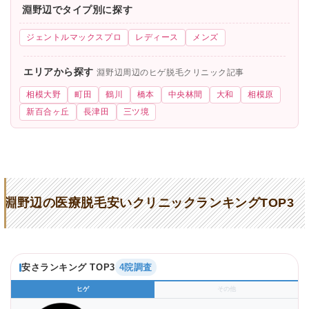
淵野辺でタイプ別に探す
ジェントルマックスプロ
レディース
メンズ
エリアから探す
淵野辺周辺のヒゲ脱毛クリニック記事
相模大野
町田
鶴川
橋本
中央林間
大和
相模原
新百合ヶ丘
長津田
三ツ境
淵野辺の医療脱毛安いクリニックランキングTOP3
安さランキング TOP3
4院調査
ヒゲ
その他