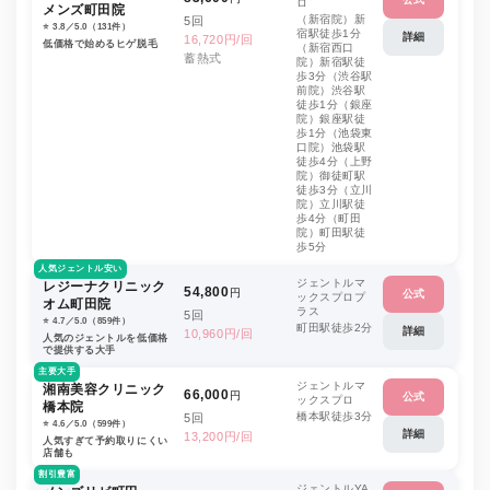
ロ
メンズ町田院
（新宿院）新
5回
⭐️ 3.8／5.0（131件）
宿駅徒歩1分
詳細
16,720円/回
低価格で始めるヒゲ脱毛
（新宿西口
蓄熱式
院）新宿駅徒
歩3分（渋谷駅
前院）渋谷駅
徒歩1分（銀座
院）銀座駅徒
歩1分（池袋東
口院）池袋駅
徒歩4分（上野
院）御徒町駅
徒歩3分（立川
院）立川駅徒
歩4分（町田
院）町田駅徒
歩5分
人気ジェントル安い
ジェントルマ
レジーナクリニック
54,800
円
公式
ックスプロプ
オム町田院
ラス
5回
⭐️ 4.7／5.0（859件）
町田駅徒歩2分
詳細
10,960円/回
人気のジェントルを低価格
で提供する大手
主要大手
ジェントルマ
湘南美容クリニック
66,000
円
公式
ックスプロ
橋本院
橋本駅徒歩3分
5回
⭐️ 4.6／5.0（599件）
詳細
13,200円/回
人気すぎて予約取りにくい
店舗も
割引豊富
ジェントルYA