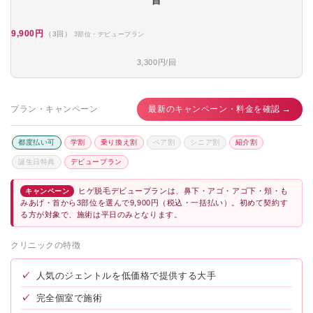
9,900円
（3回）
3部位・デビュープラン
3,300円/回
プラン・キャンペーン
最新のキャンペーン・料金を確認 →
都度払い可
学割
乗り換え割
ペア割
シニア割
紹介割
誕生日特典
デビュープラン
ヒゲ脱毛デビュープランは、鼻下・アゴ・アゴ下・頬・も
キャンペーン
みあげ・首から3部位を選んで9,900円（税込・一括払い）。初めて契約す
る方が対象で、施術は平日のみとなります。
クリニックの特徴
✓
人気のジェントルを低価格で提供する大手
✓
完全個室で施術