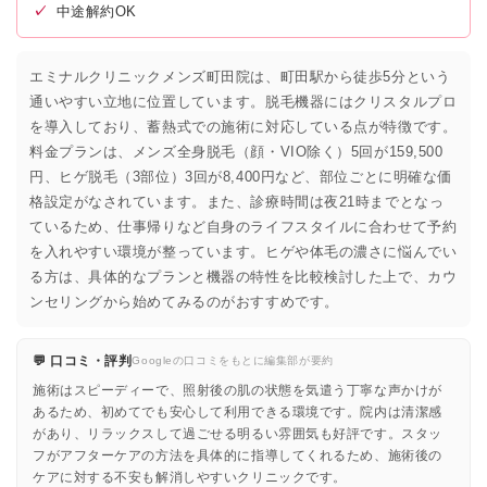
✓
中途解約OK
エミナルクリニックメンズ町田院は、町田駅から徒歩5分という
通いやすい立地に位置しています。脱毛機器にはクリスタルプロ
を導入しており、蓄熱式での施術に対応している点が特徴です。
料金プランは、メンズ全身脱毛（顔・VIO除く）5回が159,500
円、ヒゲ脱毛（3部位）3回が8,400円など、部位ごとに明確な価
格設定がなされています。また、診療時間は夜21時までとなっ
ているため、仕事帰りなど自身のライフスタイルに合わせて予約
を入れやすい環境が整っています。ヒゲや体毛の濃さに悩んでい
る方は、具体的なプランと機器の特性を比較検討した上で、カウ
ンセリングから始めてみるのがおすすめです。
💬 口コミ・評判
Googleの口コミをもとに編集部が要約
施術はスピーディーで、照射後の肌の状態を気遣う丁寧な声かけが
あるため、初めてでも安心して利用できる環境です。院内は清潔感
があり、リラックスして過ごせる明るい雰囲気も好評です。スタッ
フがアフターケアの方法を具体的に指導してくれるため、施術後の
ケアに対する不安も解消しやすいクリニックです。