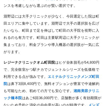
ンスを考慮しながら選ぶのが賢い選択です。
淵野辺には大手クリニックが少なく、今回選定した院は町
田エリアに集中しています。淵野辺で大手の選択肢を広げ
たいなら、町田まで足を伸ばして町田の大手院を視野に入
れるのも有力です。町田は主要駅周辺に大手クリニックが
集まっており、料金プランや導入機器の選択肢が一気に広
がります。
レジーナクリニックオム町田院
はヒゲ全体脱毛が54,800円
で、完全個室かつ駅チカでジェントルシリーズを低価格で
利用できる点が強みです。
エミナルクリニックメンズ町田
院
は鼻下3回8,400円で、無料オプションが豊富で中途解約
も可能なため、初めての方でも安心です。
湘南美容クリニ
ック橋本院
はあご6回36,000円で、店舗数が多く有効期限が
ないため予約と消化の自由度が高いのが特徴です。
メンズ