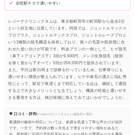
✓
全院駅チカで通いやすい
レジーナクリニックオムは、東京都町田市の町田駅から徒歩2分
という好立地に位置しています。同院では、ジェントルマックス
プロプラス、ジェントルマックスプロ、ジェントルレーズプロと
いう3種類の脱毛機器を保有しており、個々の毛質や肌状態に合
わせた使い分けが可能です。料金プランの一例として、ヒゲ脱毛
（鼻下＋アゴ＋アゴ下）3回が9,900円、メンズ全身脱毛（陰部
を除く首から下すべて）5回が258,000円で提供されています。
また、平日は夜21時まで診療を行っているため、仕事帰りにも
通いやすい環境が整えられています。ヒゲや体毛の濃さに悩む男
性にとって、駅近で夜遅くまで対応している点は、継続して通院
する上で大きなメリットとなるでしょう。機器の性能と通いやす
さを重視する方は、検討候補に加えてみてはいかがでしょうか。
💬 口コミ・評判
Googleの口コミをもとに編集部が要約
看護師の施術や対応については、体調を気遣う丁寧な声かけが好評
です。一方で、予約枠が数ヶ月先まで埋まりやすい傾向があるた
め、契約前に次回の予約目安やキャンセル待ちの運用ルールを事前