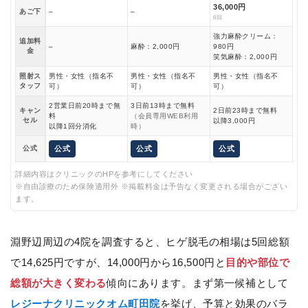
36,000円
あご下
–
–
6回
強力麻酔クリーム：
追加料
–
麻酔：2,000円
980円
金
笑気麻酔：2,000円
照射ス
男性・女性（指名不
男性・女性（指名不
男性・女性（指名不
タッフ
可）
可）
可）
2営業日前20時まで無
3日前13時まで無料
キャン
2日前23時まで無料
料
（会員専用WEB利用
セル
以降3,000円
以降1回分消化
時）
公式
公式
公式
公式
詳細内容はクリニックのHPを参考にしてください
※自由診療のため保険適用外 ※掲載料金は予告なく変更される場合がござい
ます。
淵野辺周辺の4院を調査すると、ヒゲ脱毛の相場は5回総額
で14,625円ですが、14,000円から16,500円と
目的や部位で
総額が大きく変わる
傾向にあります。まず第一候補として
レジーナクリニックオム町田院
を挙げ、予算と効果のバラ