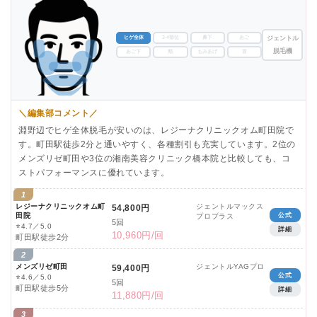
ヒゲ全体
3-4部位
鼻下
あご
ジェントル
脱毛機
あご下
頬
もみあげ
首
＼編集部コメント／
淵野辺でヒゲ全体脱毛が安いのは、レジーナクリニックオム町田院で
す。町田駅徒歩2分と通いやすく、各種割引も充実しています。2位の
メンズリゼ町田や3位の湘南美容クリニック橋本院と比較しても、コ
ストパフォーマンスに優れています。
1
レジーナクリニックオム町
ジェントルマックス
54,800円
田院
公式
プロプラス
5回
⭐
4.7／5.0
詳細
10,960円/回
町田駅徒歩2分
2
メンズリゼ町田
ジェントルYAGプロ
59,400円
公式
⭐
4.6／5.0
5回
町田駅徒歩5分
詳細
11,880円/回
3