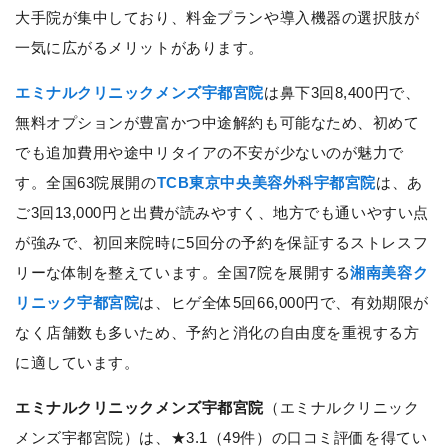
大手院が集中しており、料金プランや導入機器の選択肢が
一気に広がるメリットがあります。
エミナルクリニックメンズ宇都宮院
は鼻下3回8,400円で、
無料オプションが豊富かつ中途解約も可能なため、初めて
でも追加費用や途中リタイアの不安が少ないのが魅力で
す。全国63院展開の
TCB東京中央美容外科宇都宮院
は、あ
ご3回13,000円と出費が読みやすく、地方でも通いやすい点
が強みで、初回来院時に5回分の予約を保証するストレスフ
リーな体制を整えています。全国7院を展開する
湘南美容ク
リニック宇都宮院
は、ヒゲ全体5回66,000円で、有効期限が
なく店舗数も多いため、予約と消化の自由度を重視する方
に適しています。
エミナルクリニックメンズ宇都宮院
（エミナルクリニック
メンズ宇都宮院）は、★3.1（49件）の口コミ評価を得てい