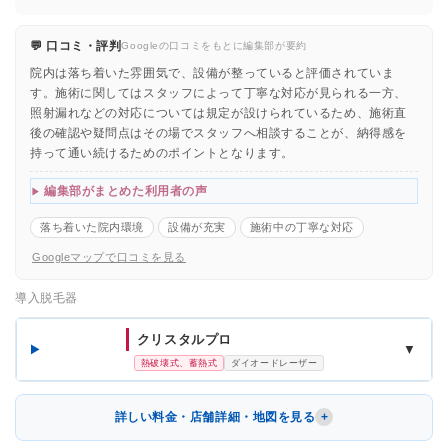
💬 口コミ・評判
Googleの口コミをもとに編集部が要約
院内は落ち着いた雰囲気で、設備が整っていると評価されていま
す。施術に関してはスタッフによって丁寧な対応が見られる一方、
照射漏れなどの対応については規定が設けられているため、施術直
後の確認や疑問点はその場でスタッフへ相談することが、納得感を
持って通い続けるためのポイントとなります。
編集部がまとめた利用者の声
落ち着いた院内環境
設備が充実
施術中の丁寧な対応
Googleマップで口コミを見る
導入脱毛器
クリスタルプロ
▼
熱破壊式、蓄熱式
ダイオードレーザー
詳しい料金・店舗詳細・地図を見る