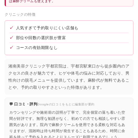
は麻酔クリームも使えます。
クリニックの特徴
✓
人気すぎて予約取りにくい店舗も
✓
部位や回数の選択肢が豊富
✓
コースの有効期限なし
湘南美容クリニック宇都宮院は、宇都宮駅東口から徒歩圏内のア
クセスの良さが魅力です。ヒゲや体毛の悩みに対応しており、男
性向けの脱毛メニューを提供しています。麻酔代が無料であるこ
とや、予約の取りやすさといった特徴があります。
💬 口コミ・評判
Googleの口コミをもとに編集部が要約
カウンセリングや施術前の説明が丁寧で、完全個室の落ち着いた空
間が好評です。無理な勧誘がなく、初めての方でも相談しやすい雰
囲気があります。院内で麻酔クリームを使用できる柔軟な対応もあ
りますが、混雑時は待ち時間が発生することもあるため、時間に余
裕を持って予約を入れるとよりスムーズに利用できるでしょう。