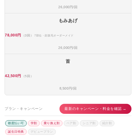
26,000円/回
もみあげ
78,000円
（3回）
7部位・顔脱毛オーダーメイド
26,000円/回
首
42,500円
（5回）
8,500円/回
プラン・キャンペーン
最新のキャンペーン・料金を確認 →
都度払い可
学割
乗り換え割
ペア割
シニア割
紹介割
誕生日特典
デビュープラン