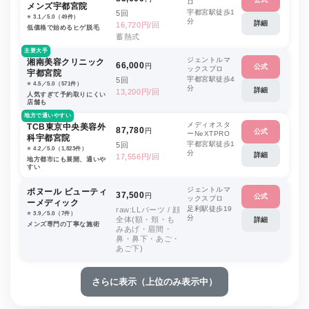
ロ
メンズ宇都宮院
宇都宮駅徒歩1
5回
⭐️ 3.1／5.0（49件）
分
詳細
16,720円/回
低価格で始めるヒゲ脱毛
蓄熱式
主要大手
ジェントルマ
湘南美容クリニック
66,000
円
公式
ックスプロ
宇都宮院
宇都宮駅徒歩4
5回
⭐️ 4.5／5.0（571件）
分
詳細
13,200円/回
人気すぎて予約取りにくい
店舗も
地方で通いやすい
メディオスタ
TCB東京中央美容外
87,780
円
公式
ーNeXTPRO
科宇都宮院
宇都宮駅徒歩1
5回
⭐️ 4.2／5.0（1,823件）
分
詳細
17,556円/回
地方都市にも展開、通いや
すい
ジェントルマ
ボヌール ビューティ
37,500
円
公式
ックスプロ
ーメディック
足利駅徒歩19
raw:LLパーツ / 顔
⭐️ 3.9／5.0（7件）
分
全体(額・頬・も
詳細
メンズ専門の丁寧な施術
みあげ・眉間・
鼻・鼻下・あご・
あご下)
さらに表示（上位のみ表示中）