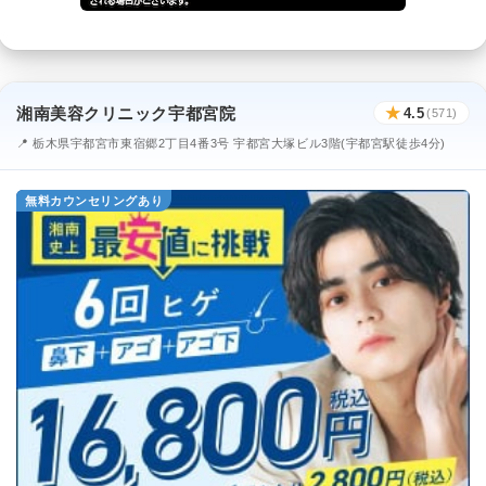
湘南美容クリニック宇都宮院
★
4.5
(571)
📍 栃木県宇都宮市東宿郷2丁目4番3号 宇都宮大塚ビル3階(宇都宮駅徒歩4分)
無料カウンセリングあり