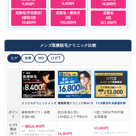
メンズ医療脱毛クリニック比較
ヒゲ
全身
VIO
ひざ下
エミナルクリニックメンズ
湘南美容クリニックMen’S
TCB東京中央美容外科
ポイン
麻酔無料プラン多数
部位単体が安い
1度に5回分予約可能
ト
全国64院
140院以上で予約OK
全国展開
ヒゲ3
一括払8,400円
13,000円
部位
3回・蓄熱式 ※初回のみ適用
3回 ※ヒゲ脱毛オーダーメイ
(鼻下
16,800円
※全身熱破壊式プランはカ