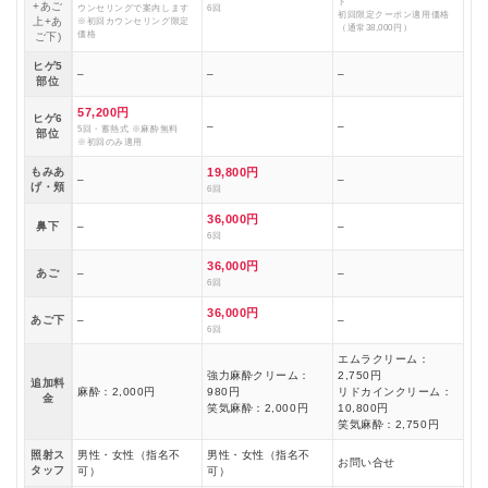
ド
+あご
ウンセリングで案内します
6回
初回限定クーポン適用価格
上+あ
※初回カウンセリング限定
（通常38,000円）
価格
ご下)
ヒゲ5
–
–
–
部位
57,200円
ヒゲ6
–
–
5回・蓄熱式 ※麻酔無料
部位
※初回のみ適用
もみあ
19,800円
–
–
げ・頬
6回
36,000円
鼻下
–
–
6回
36,000円
あご
–
–
6回
36,000円
あご下
–
–
6回
エムラクリーム：
強力麻酔クリーム：
2,750円
追加料
麻酔：2,000円
980円
リドカインクリーム：
金
笑気麻酔：2,000円
10,800円
笑気麻酔：2,750円
照射ス
男性・女性（指名不
男性・女性（指名不
お問い合せ
タッフ
可）
可）