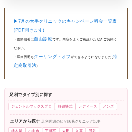
▶7月の大手クリニックのキャンペーン料金一覧表
(PDF開きます)
自由診療
・医療脱毛は
です。内容をよくご確認いただきご契約く
ださい。
クーリング・オフ
特
・医療脱毛も
ができるようになりました(
定商取引法
)
足利でタイプ別に探す
ジェントルマックスプロ
熱破壊式
レディース
メンズ
エリアから探す
足利周辺のヒゲ脱毛クリニック記事
栃木県
小山市
宇都宮
太田
久喜
熊谷