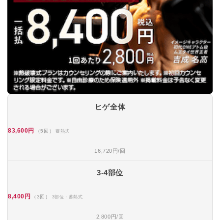
ヒゲ全体
83,600円
（5回）
蓄熱式
16,720円/回
3-4部位
8,400円
（3回）
3部位・蓄熱式
2,800円/回