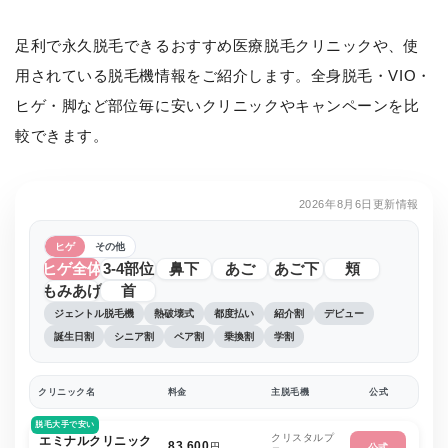
足利で永久脱毛できるおすすめ医療脱毛クリニックや、使
用されている脱毛機情報をご紹介します。全身脱毛・VIO・
ヒゲ・脚など部位毎に安いクリニックやキャンペーンを比
較できます。
2026年8月6日更新情報
ヒゲ
その他
ヒゲ全体
3-4部位
鼻下
あご
あご下
頬
もみあげ
首
ジェントル脱毛機
熱破壊式
都度払い
紹介割
デビュー
誕生日割
シニア割
ペア割
乗換割
学割
クリニック名
料金
主脱毛機
公式
脱毛大手で安い
クリスタルプ
エミナルクリニック
83,600
円
公式