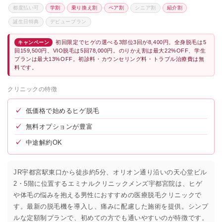
都度払い可
学割
乗り換え割
ペア割
シニア割
紹介割
誕生日特典
デビュープラン
初回限定でヒゲの選べる3部位3回が8,400円。全身脱毛は5
キャンペーン
回159,500円、VIO脱毛は5回78,000円。のりかえ割は最大22%OFF、学生
プランは最大13%OFF。初診料・カウンセリング料・トラブル治療費は無
料です。
クリニックの特徴
✓
低価格で始めるヒゲ脱毛
✓
無料オプションが豊富
✓
中途解約OK
JR宇都宮駅東口から徒歩約5分、オリオン通り沿いの天心堂ビル
2・5階に位置するエミナルクリニックメンズ宇都宮院は、ヒゲ
や体毛の悩みを抱える男性におすすめの医療脱毛クリニックで
す。最新の脱毛機を導入し、痛みに配慮した施術を提供。シンプ
ルな定額制プランで、初めての方でも通いやすいのが特徴です。