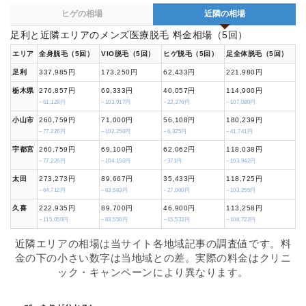
ヒゲの相場
近隣の相場
足利と近隣エリアのメンズ医療脱毛 料金相場（5回）
エリア
全身脱毛（5回）
VIO脱毛（5回）
ヒゲ脱毛（5回）
足全体脱毛（5回）
足利
337,985円
173,250円
62,433円
221,980円
栃木県
276,857円
69,333円
40,057円
114,900円
−61,128円
−103,917円
−22,376円
−107,080円
小山市
260,759円
71,000円
56,108円
180,239円
−77,226円
−102,250円
−6,325円
−41,741円
宇都宮
260,759円
69,100円
62,062円
118,038円
−77,226円
−104,150円
−371円
−103,942円
太田
273,273円
89,667円
35,433円
118,725円
−64,712円
−83,583円
−27,000円
−103,255円
久喜
222,935円
89,700円
46,900円
113,258円
−115,050円
−83,550円
−15,533円
−108,722円
近隣エリアの相場は当サイト各地域記事の調査値です。料
金の下の小さい数字は当地域との差。実際の料金はクリニ
ック・キャンペーンにより異なります。