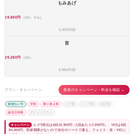
もみあげ
19,800円
（6回）
頬含む
3,300円/回
首
29,280円
（6回）
4,880円/回
プラン・キャンペーン
最新のキャンペーン・料金を確認 →
都度払い可
学割
乗り換え割
ペア割
シニア割
紹介割
誕生日特典
デビュープラン
ヒゲ3部位は6回16,800円（1回あたり2,800円）、VIOは6回
キャンペーン
84,000円。照射期限がないので自分のペースで通え、フェイス・首・VIOに