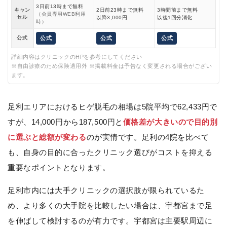
3日前13時まで無料
キャン
2日前23時まで無料
3時間前まで無料
（会員専用WEB利用
セル
以降3,000円
以後1回分消化
時）
公式
公式
公式
公式
詳細内容はクリニックのHPを参考にしてください
※自由診療のため保険適用外 ※掲載料金は予告なく変更される場合がござい
ます。
足利エリアにおけるヒゲ脱毛の相場は5院平均で62,433円で
すが、14,000円から187,500円と
価格差が大きいので目的別
に選ぶと総額が変わる
のが実情です。足利の4院を比べて
も、自身の目的に合ったクリニック選びがコストを抑える
重要なポイントとなります。
足利市内には大手クリニックの選択肢が限られているた
め、より多くの大手院を比較したい場合は、宇都宮まで足
を伸ばして検討するのが有力です。宇都宮は主要駅周辺に