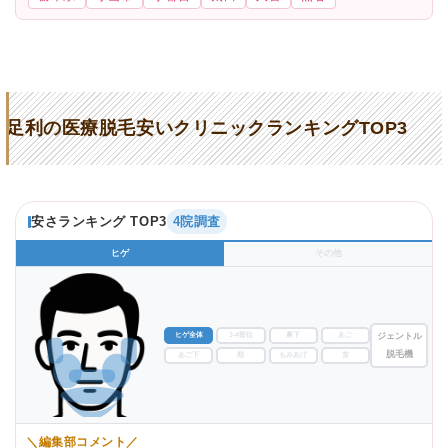
足利の医療脱毛安いクリニックランキングTOP3
安さランキング TOP3
4院調査
ヒゲ
その他
ヒゲ全体
3-4部位
鼻下
あご
ジェントル
脱毛機
あご下
頬
もみあげ
首
＼編集部コメント／