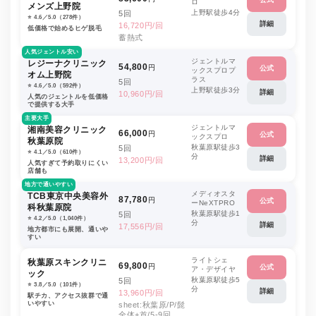
ロ
メンズ上野院
上野駅徒歩4分
5回
⭐️ 4.6／5.0（278件）
詳細
16,720円/回
低価格で始めるヒゲ脱毛
蓄熱式
人気ジェントル安い
ジェントルマ
レジーナクリニック
54,800
円
公式
ックスプロプ
オム上野院
ラス
5回
⭐️ 4.6／5.0（592件）
上野駅徒歩3分
詳細
10,960円/回
人気のジェントルを低価格
で提供する大手
主要大手
ジェントルマ
湘南美容クリニック
66,000
円
公式
ックスプロ
秋葉原院
秋葉原駅徒歩3
5回
⭐️ 4.1／5.0（610件）
分
詳細
13,200円/回
人気すぎて予約取りにくい
店舗も
地方で通いやすい
メディオスタ
TCB東京中央美容外
87,780
円
公式
ーNeXTPRO
科秋葉原院
秋葉原駅徒歩1
5回
⭐️ 4.2／5.0（1,040件）
分
詳細
17,556円/回
地方都市にも展開、通いや
すい
ライトシェ
秋葉原スキンクリニ
69,800
円
公式
ア・デザイヤ
ック
秋葉原駅徒歩5
5回
⭐️ 3.8／5.0（101件）
分
詳細
13,960円/回
駅チカ、アクセス抜群で通
いやすい
sheet:秋葉原/P/髭
全体+首/5-9回