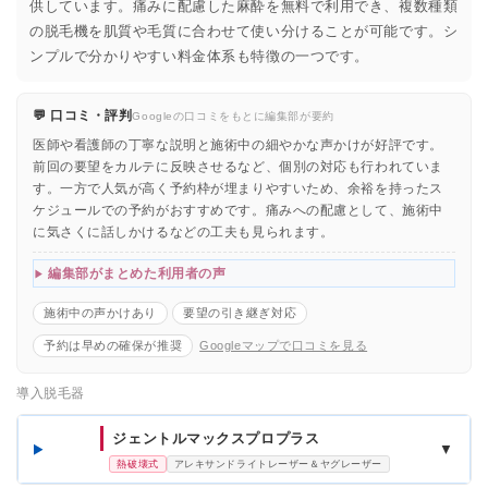
供しています。痛みに配慮した麻酔を無料で利用でき、複数種類
の脱毛機を肌質や毛質に合わせて使い分けることが可能です。シ
ンプルで分かりやすい料金体系も特徴の一つです。
💬 口コミ・評判
Googleの口コミをもとに編集部が要約
医師や看護師の丁寧な説明と施術中の細やかな声かけが好評です。
前回の要望をカルテに反映させるなど、個別の対応も行われていま
す。一方で人気が高く予約枠が埋まりやすいため、余裕を持ったス
ケジュールでの予約がおすすめです。痛みへの配慮として、施術中
に気さくに話しかけるなどの工夫も見られます。
編集部がまとめた利用者の声
施術中の声かけあり
要望の引き継ぎ対応
予約は早めの確保が推奨
Googleマップで口コミを見る
導入脱毛器
ジェントルマックスプロプラス
▼
熱破壊式
アレキサンドライトレーザー＆ヤグレーザー