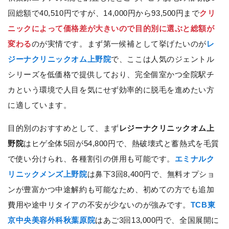
回総額で40,510円ですが、14,000円から93,500円まで
クリ
ニックによって価格差が大きいので目的別に選ぶと総額が
変わる
のが実情です。まず第一候補として挙げたいのが
レ
ジーナクリニックオム上野院
で、ここは人気のジェントル
シリーズを低価格で提供しており、完全個室かつ全院駅チ
カという環境で人目を気にせず効率的に脱毛を進めたい方
に適しています。
目的別のおすすめとして、まず
レジーナクリニックオム上
野院
はヒゲ全体5回が54,800円で、熱破壊式と蓄熱式を毛質
で使い分けられ、各種割引の併用も可能です。
エミナルク
リニックメンズ上野院
は鼻下3回8,400円で、無料オプショ
ンが豊富かつ中途解約も可能なため、初めての方でも追加
費用や途中リタイアの不安が少ないのが強みです。
TCB東
京中央美容外科秋葉原院
はあご3回13,000円で、全国展開に