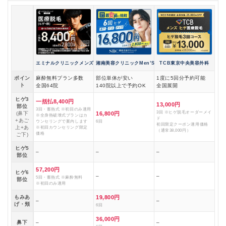
エミナルクリニックメンズ
湘南美容クリニックMen’S
TCB東京中央美容外科
ポイン
麻酔無料プラン多数
部位単体が安い
1度に5回分予約可能
ト
全国64院
140院以上で予約OK
全国展開
ヒゲ3
一括払8,400円
13,000円
部位
3回・蓄熱式 ※初回のみ適用
3回 ※ヒゲ脱毛オーダーメイ
(鼻下
16,800円
※全身熱破壊式プランはカ
ド
+あご
ウンセリングで案内します
6回
初回限定クーポン適用価格
上+あ
※初回カウンセリング限定
（通常38,000円）
価格
ご下)
ヒゲ5
–
–
–
部位
57,200円
ヒゲ6
–
–
5回・蓄熱式 ※麻酔無料
部位
※初回のみ適用
もみあ
19,800円
–
–
げ・頬
6回
36,000円
鼻下
–
–