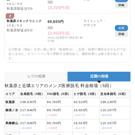
5回
⭐
4.1／5.0
詳細
13,200円/回
秋葉原駅徒歩3分
3
秋葉原スキンクリニック
ライトシェア・
69,800円
デザイヤ
⭐
3.8／5.0
5回
公式
秋葉原駅徒歩5分
13,960円/回
詳細
sheet:秋葉原/P/髭全体+首/
5-9回
公式料金（税込）を安い順に表示（取材時点）。品質・効果の優劣を示すものでは
ありません。キャンペーン等で変動する場合あり。施術効果には個人差がありま
す。
ヒゲの相場
近隣の相場
秋葉原と近隣エリアのメンズ医療脱毛 料金相場（5回）
エリア
全身脱毛（5回）
VIO脱毛（5回）
ヒゲ脱毛（5回）
足全体脱毛（5回）
秋葉原
238,630円
84,700円
40,510円
199,228円
御茶ノ水
217,948円
89,700円
16,033円
110,207円
−20,682円
+5,000円
−24,477円
−89,021円
馬喰横山
217,948円
89,700円
16,033円
110,207円
−20,682円
+5,000円
−24,477円
−89,021円