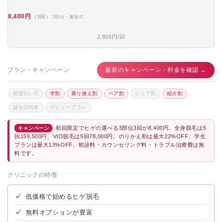
8,400円
（3回）
3部位・蓄熱式
2,800円/回
プラン・キャンペーン
最新のキャンペーン・料金を確認 →
都度払い可
学割
乗り換え割
ペア割
シニア割
紹介割
誕生日特典
デビュープラン
初回限定でヒゲの選べる3部位3回が8,400円。全身脱毛は5
キャンペーン
回159,500円、VIO脱毛は5回78,000円。のりかえ割は最大22%OFF、学生
プランは最大13%OFF。初診料・カウンセリング料・トラブル治療費は無
料です。
クリニックの特徴
✓
低価格で始めるヒゲ脱毛
✓
無料オプションが豊富