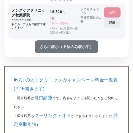
クラリティツ
メンズケアクリニッ
16,500
円
公式
イン
ク秋葉原院
秋葉原駅徒歩1
1回
⭐️ 5.0／5.0（20件）
分
詳細
16,500円/回
駅チカ、アクセス抜群で通
いやすい
sheet:秋葉原/P/髭
5部位+首/1回
さらに表示（上位のみ表示中）
▶7月の大手クリニックのキャンペーン料金一覧表
(PDF開きます)
自由診療
・医療脱毛は
です。内容をよくご確認いただきご契約く
ださい。
クーリング・オフ
特
・医療脱毛も
ができるようになりました(
定商取引法
)