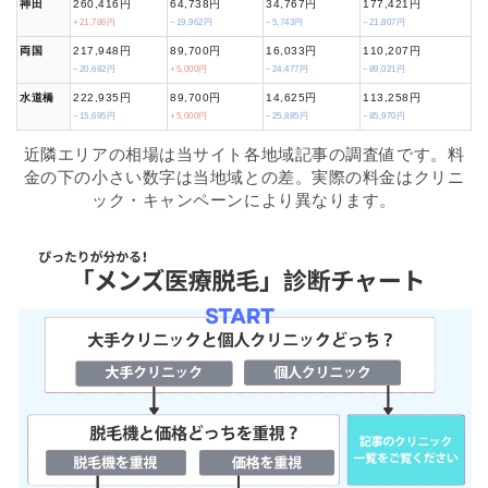
神田
260,416円
64,738円
34,767円
177,421円
+21,786円
−19,962円
−5,743円
−21,807円
両国
217,948円
89,700円
16,033円
110,207円
−20,682円
+5,000円
−24,477円
−89,021円
水道橋
222,935円
89,700円
14,625円
113,258円
−15,695円
+5,000円
−25,885円
−85,970円
近隣エリアの相場は当サイト各地域記事の調査値です。料
金の下の小さい数字は当地域との差。実際の料金はクリニ
ック・キャンペーンにより異なります。