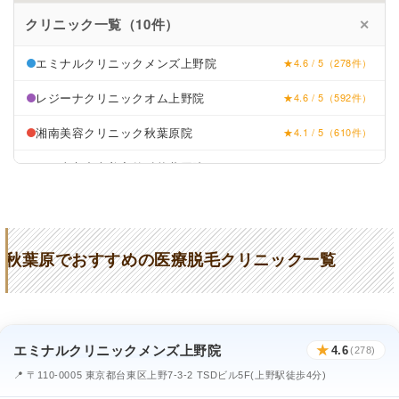
クリニック一覧（10件）
✕
エミナルクリニックメンズ上野院
★4.6 / 5（278件）
レジーナクリニックオム上野院
★4.6 / 5（592件）
湘南美容クリニック秋葉原院
★4.1 / 5（610件）
TCB東京中央美容外科秋葉原院
★4.2 / 5（1,040件）
秋葉原スキンクリニック
★3.8 / 5（101件）
メンズケアクリニック秋葉原院
★5.0 / 5（20件）
秋葉原でおすすめの医療脱毛クリニック一覧
秋葉原美容クリニック
★4.2 / 5（30件）
やさしい美容皮膚科・皮膚科秋葉原院
★4.2 / 5（188件）
雪月花ビューティークリニック秋葉原
★4.3 / 5（676件）
エミナルクリニックメンズ上野院
★
4.6
(278)
神田ホリスティックひふ科
★4.9 / 5（26件）
📍 〒110-0005 東京都台東区上野7-3-2 TSDビル5F(上野駅徒歩4分)