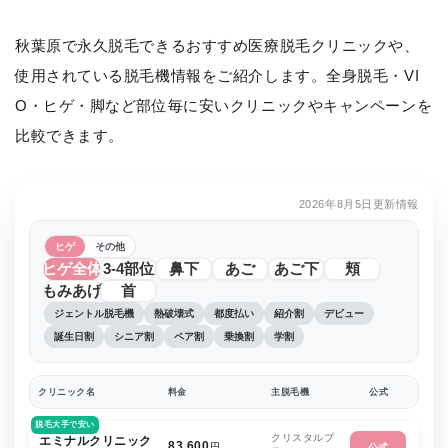
秋葉原で永久脱毛できるおすすめ医療脱毛クリニックや、
使用されている脱毛機情報をご紹介します。全身脱毛・VI
O・ヒゲ・脚など部位毎に安いクリニックやキャンペーンを
比較できます。
2026年8月5日更新情報
ヒゲ
その他
ヒゲ全体
3-4部位
鼻下
あご
あご下
頬
もみあげ
首
ジェントル脱毛機
熱破壊式
都度払い
紹介割
デビュー
誕生日割
シニア割
ペア割
乗換割
学割
クリニック名
料金
主脱毛機
公式
脱毛大手で安い
クリスタルプ
エミナルクリニック
83,600
円
公式