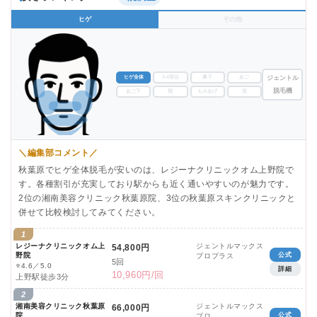
ヒゲ
その他
ヒゲ全体
3-4部位
鼻下
あご
ジェントル
脱毛機
あご下
頬
もみあげ
首
＼編集部コメント／
秋葉原でヒゲ全体脱毛が安いのは、レジーナクリニックオム上野院で
す。各種割引が充実しており駅からも近く通いやすいのが魅力です。
2位の湘南美容クリニック秋葉原院、3位の秋葉原スキンクリニックと
併せて比較検討してみてください。
1
レジーナクリニックオム上
ジェントルマックス
54,800円
野院
公式
プロプラス
5回
⭐
4.6／5.0
詳細
10,960円/回
上野駅徒歩3分
2
湘南美容クリニック秋葉原
ジェントルマックス
66,000円
院
公式
プロ