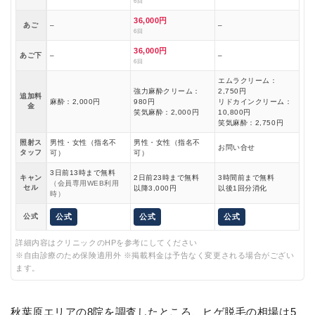
6回
36,000円
あご
–
–
6回
36,000円
あご下
–
–
6回
エムラクリーム：
強力麻酔クリーム：
2,750円
追加料
麻酔：2,000円
980円
リドカインクリーム：
金
笑気麻酔：2,000円
10,800円
笑気麻酔：2,750円
照射ス
男性・女性（指名不
男性・女性（指名不
お問い合せ
タッフ
可）
可）
3日前13時まで無料
キャン
2日前23時まで無料
3時間前まで無料
（会員専用WEB利用
セル
以降3,000円
以後1回分消化
時）
公式
公式
公式
公式
詳細内容はクリニックのHPを参考にしてください
※自由診療のため保険適用外 ※掲載料金は予告なく変更される場合がござい
ます。
秋葉原エリアの8院を調査したところ、ヒゲ脱毛の相場は5