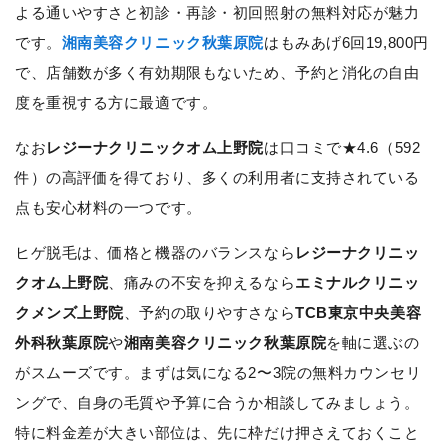
よる通いやすさと初診・再診・初回照射の無料対応が魅力
です。
湘南美容クリニック秋葉原院
はもみあげ6回19,800円
で、店舗数が多く有効期限もないため、予約と消化の自由
度を重視する方に最適です。
なお
レジーナクリニックオム上野院
は口コミで★4.6（592
件）の高評価を得ており、多くの利用者に支持されている
点も安心材料の一つです。
ヒゲ脱毛は、価格と機器のバランスなら
レジーナクリニッ
クオム上野院
、痛みの不安を抑えるなら
エミナルクリニッ
クメンズ上野院
、予約の取りやすさなら
TCB東京中央美容
外科秋葉原院
や
湘南美容クリニック秋葉原院
を軸に選ぶの
がスムーズです。まずは気になる2〜3院の無料カウンセリ
ングで、自身の毛質や予算に合うか相談してみましょう。
特に料金差が大きい部位は、先に枠だけ押さえておくこと