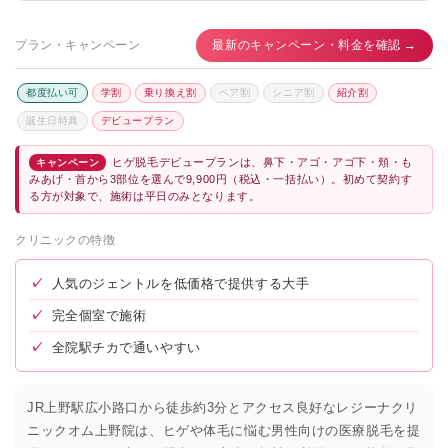
プラン・キャンペーン
最新のキャンペーン・料金を確認 →
都度払い可
学割
乗り換え割
ペア割
シニア割
紹介割
誕生日特典
デビュープラン
ヒゲ脱毛デビュープランは、鼻下・アゴ・アゴ下・頬・も
キャンペーン
みあげ・首から3部位を選んで9,900円（税込・一括払い）。初めて契約す
る方が対象で、施術は平日のみとなります。
クリニックの特徴
✓
人気のジェントルを低価格で提供する大手
✓
完全個室で施術
✓
全院駅チカで通いやすい
JR上野駅広小路口から徒歩約3分とアクセス良好なレジーナクリ
ニックオム上野院は、ヒゲや体毛に悩む男性向けの医療脱毛を提