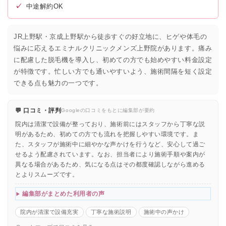
✓
中途解約OK
JR上野駅・京成上野駅から徒歩すぐの好立地に、ヒゲや体毛の
悩みに応えるエミナルクリニックメンズ上野院があります。痛み
に配慮した脱毛機を導入し、初めての方でも始めやすい料金設定
が特徴です。忙しい方でも通いやすいよう、施術間隔を短く設定
できる点も魅力の一つです。
💬 口コミ・評判
Googleの口コミをもとに編集部が要約
院内は清潔で設備が整っており、施術前にはスタッフから丁寧な説
明があるため、初めての方でも流れを把握しやすい環境です。ま
た、スタッフが施術中に細やかな声かけを行うなど、安心して過ご
せるよう配慮されています。なお、担当者により施術手順や案内が
異なる場合があるため、気になる点はその都度確認しながら進める
とよりスムーズです。
編集部がまとめた利用者の声
院内が清潔で設備充実
丁寧な施術説明
施術中の声かけ