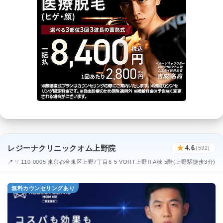
レジーナクリニックオム上野院
★
4.6
(592)
📍 〒110-0005 東京都台東区上野7丁目6-5 VORT上野ⅡA棟 5階(上野駅徒歩3分)
無料カウンセリングあり