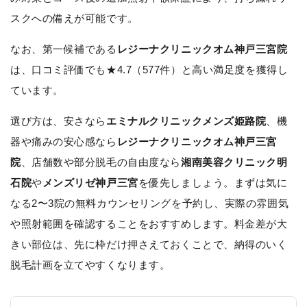
スクへの備えが可能です。
なお、第一候補である
レジーナクリニックオム神戸三宮院
は、口コミ評価でも★4.7（577件）と高い満足度を獲得し
ています。
選び方は、安さなら
エミナルクリニックメンズ姫路院
、機
器や痛みの安心感なら
レジーナクリニックオム神戸三宮
院
、店舗数や部分脱毛の自由度なら
湘南美容クリニック明
石院
や
メンズリゼ神戸三宮
を優先しましょう。まずは気に
なる2〜3院の無料カウンセリングを予約し、実際の雰囲気
や照射範囲を確認することをおすすめします。料金差が大
きい部位は、先に枠だけ押さえておくことで、納得のいく
脱毛計画を立てやすくなります。