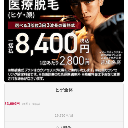
ヒゲ全体
83,600円
（5回）
蓄熱式
16,720円/回