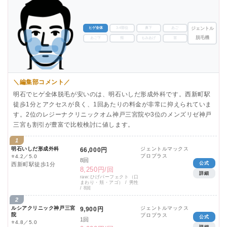
ヒゲ全体
3-4部位
鼻下
あご
ジェントル
脱毛機
あご下
頬
もみあげ
首
＼編集部コメント／
明石でヒゲ全体脱毛が安いのは、明石いしだ形成外科です。西新町駅
徒歩1分とアクセスが良く、1回あたりの料金が非常に抑えられていま
す。2位のレジーナクリニックオム神戸三宮院や3位のメンズリゼ神戸
三宮も割引が豊富で比較検討に値します。
1
明石いしだ形成外科
ジェントルマックス
66,000円
プロプラス
⭐
4.2／5.0
8回
公式
西新町駅徒歩1分
8,250円/回
詳細
raw:ひげパーフェクト（口
まわり・頬・アゴ） / 男性
/ 8回
2
ルシアクリニック神戸三宮
ジェントルマックス
9,900円
院
プロプラス
公式
1回
⭐
4.8／5.0