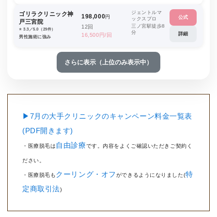
ジェントルマ
ゴリラクリニック神
198,000
円
公式
ックスプロ
戸三宮院
三ノ宮駅徒歩8
12回
⭐️ 3.3／5.0（29件）
分
詳細
16,500円/回
男性施術に強み
さらに表示（上位のみ表示中）
▶7月の大手クリニックのキャンペーン料金一覧表
(PDF開きます)
自由診療
・医療脱毛は
です。内容をよくご確認いただきご契約く
ださい。
クーリング・オフ
特
・医療脱毛も
ができるようになりました(
定商取引法
)