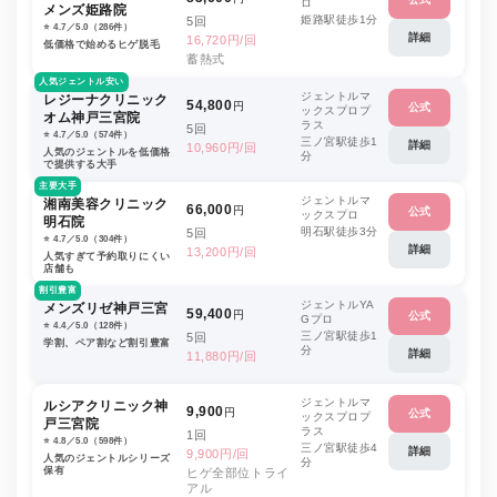
ロ
メンズ姫路院
姫路駅徒歩1分
5回
⭐️ 4.7／5.0（286件）
詳細
16,720円/回
低価格で始めるヒゲ脱毛
蓄熱式
人気ジェントル安い
ジェントルマ
レジーナクリニック
54,800
円
公式
ックスプロプ
オム神戸三宮院
ラス
5回
⭐️ 4.7／5.0（574件）
三ノ宮駅徒歩1
詳細
10,960円/回
人気のジェントルを低価格
分
で提供する大手
主要大手
ジェントルマ
湘南美容クリニック
66,000
円
公式
ックスプロ
明石院
明石駅徒歩3分
5回
⭐️ 4.7／5.0（304件）
詳細
13,200円/回
人気すぎて予約取りにくい
店舗も
割引豊富
ジェントルYA
メンズリゼ神戸三宮
59,400
円
公式
Gプロ
⭐️ 4.4／5.0（128件）
三ノ宮駅徒歩1
5回
学割、ペア割など割引豊富
分
詳細
11,880円/回
ジェントルマ
ルシアクリニック神
9,900
円
公式
ックスプロプ
戸三宮院
ラス
1回
⭐️ 4.8／5.0（598件）
三ノ宮駅徒歩4
詳細
9,900円/回
人気のジェントルシリーズ
分
保有
ヒゲ全部位トライ
アル