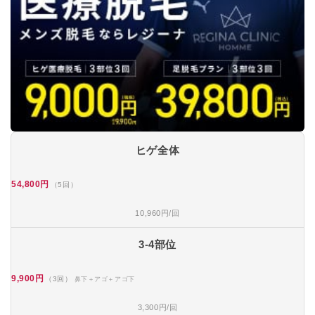
ヒゲ全体
54,800円
（5回）
10,960円/回
3-4部位
9,900円
（3回）
鼻下＋アゴ＋アゴ下
3,300円/回