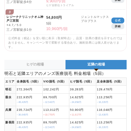
詳細
9,900円/回
三ノ宮駅徒歩4分
ヒゲ全部位トライアル
3
レジーナクリニックオム神
ジェントルマックス
54,800円
戸三宮院
公式
プロプラス
5回
⭐
4.7／5.0
詳細
10,960円/回
三ノ宮駅徒歩1分
公式料金（税込）を安い順に表示（取材時点）。品質・効果の優劣を示すものでは
ありません。キャンペーン等で変動する場合あり。施術効果には個人差がありま
す。
ヒゲの相場
近隣の相場
明石と近隣エリアのメンズ医療脱毛 料金相場（5回）
エリア
全身脱毛（5回）
VIO脱毛（5回）
ヒゲ脱毛（5回）
足全体脱毛（5回）
明石
272,364円
102,242円
39,283円
129,478円
垂水
222,935円
89,700円
14,625円
113,258円
−49,429円
−12,542円
−24,658円
−16,220円
兵庫
235,724円
113,012円
50,900円
116,048円
−36,640円
+10,770円
+11,617円
−13,430円
新長田
222,935円
89,700円
14,625円
113,258円
−49,429円
−12,542円
−24,658円
−16,220円