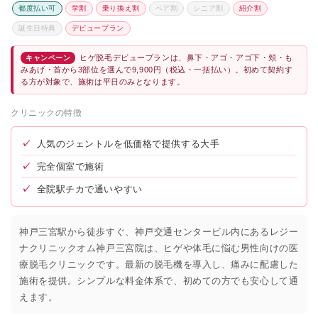
都度払い可
学割
乗り換え割
ペア割
シニア割
紹介割
誕生日特典
デビュープラン
ヒゲ脱毛デビュープランは、鼻下・アゴ・アゴ下・頬・も
キャンペーン
みあげ・首から3部位を選んで9,900円（税込・一括払い）。初めて契約す
る方が対象で、施術は平日のみとなります。
クリニックの特徴
✓
人気のジェントルを低価格で提供する大手
✓
完全個室で施術
✓
全院駅チカで通いやすい
神戸三宮駅から徒歩すぐ、神戸交通センタービル内にあるレジー
ナクリニックオム神戸三宮院は、ヒゲや体毛に悩む男性向けの医
療脱毛クリニックです。最新の脱毛機を導入し、痛みに配慮した
施術を提供。シンプルな料金体系で、初めての方でも安心して通
えます。