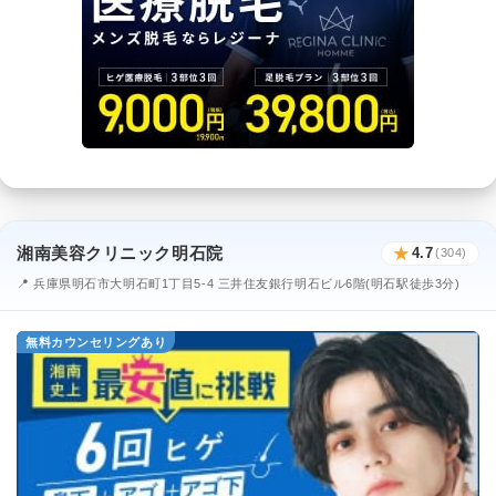
湘南美容クリニック明石院
★
4.7
(304)
📍 兵庫県明石市大明石町1丁目5-4 三井住友銀行明石ビル6階(明石駅徒歩3分)
無料カウンセリングあり