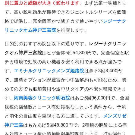
別に選ぶと総額が大きく変わります
。まずは第一候補とし
て、高い脱毛効果が期待できるジェントルシリーズを低価
格で提供し、完全個室かつ駅チカで通いやすい
レジーナク
リニックオム神戸三宮院
を推奨します。
目的別のおすすめ院は以下の通りです。
レジーナクリニッ
クオム神戸三宮院
はヒゲ全体5回54,800円で、完全個室と駅
チカ環境で効果の高い機器を安く利用できる点が強みで
す。
エミナルクリニックメンズ姫路院
は鼻下3回8,400円
で、無料オプションが豊富かつ中途解約も可能なため、初
めての方でも追加費用や途中リタイアの不安を軽減できま
す。
湘南美容クリニック明石院
はあご6回36,000円で、全国
規模の店舗数とコース有効期限なしという条件から、予約
と消化の自由度を重視する方に適しています。
メンズリゼ
神戸三宮
はもみあげ5回49,800円で、2種類の麻酔による痛
み対策とコース後の追加照射半額保証により、打ち漏れリ