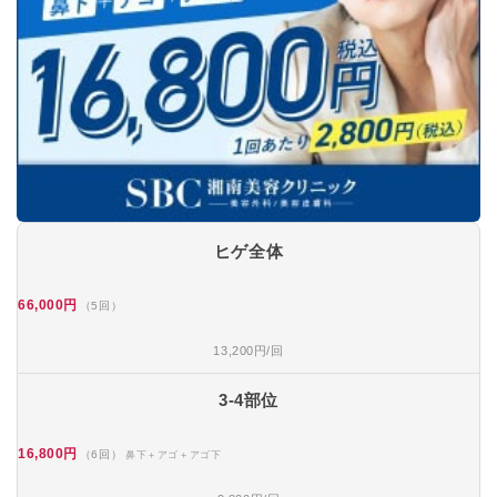
ヒゲ全体
66,000円
（5回）
13,200円/回
3-4部位
16,800円
（6回）
鼻下＋アゴ＋アゴ下