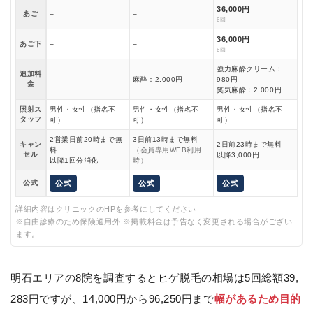
36,000円
あご
–
–
6回
36,000円
あご下
–
–
6回
強力麻酔クリーム：
追加料
–
麻酔：2,000円
980円
金
笑気麻酔：2,000円
照射ス
男性・女性（指名不
男性・女性（指名不
男性・女性（指名不
タッフ
可）
可）
可）
2営業日前20時まで無
3日前13時まで無料
キャン
2日前23時まで無料
料
（会員専用WEB利用
セル
以降3,000円
以降1回分消化
時）
公式
公式
公式
公式
詳細内容はクリニックのHPを参考にしてください
※自由診療のため保険適用外 ※掲載料金は予告なく変更される場合がござい
ます。
明石エリアの8院を調査するとヒゲ脱毛の相場は5回総額39,
283円ですが、14,000円から96,250円まで
幅があるため目的