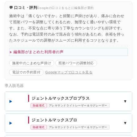
💬 口コミ・評判
Googleの口コミをもとに編集部が要約
施術中は「痛くないですか」と頻繁に声掛けがあり、痛みに合わせ
て照射パワーを調整してくれるため、無理なく通いやすい環境で
す。また、不安な点に寄り添う丁寧なカウンセリングも好評です。
なお、予約は電話受付のみで混み合う傾向があるため、余裕を持っ
たスケジュールでの調整がスムーズに利用するコツとなります。
編集部がまとめた利用者の声
施術中のこまめな声掛け
照射パワーの調整対応
電話での予約受付
Googleマップで口コミを見る
導入脱毛器
ジェントルマックスプロプラス
▼
熱破壊式
アレキサンドライトレーザー＆ヤグレーザー
ジェントルマックスプロ
▼
熱破壊式
アレキサンドライトレーザー＆ヤグレーザー