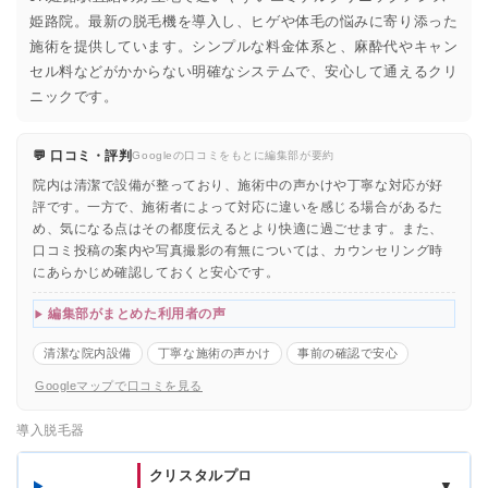
姫路院。最新の脱毛機を導入し、ヒゲや体毛の悩みに寄り添った
施術を提供しています。シンプルな料金体系と、麻酔代やキャン
セル料などがかからない明確なシステムで、安心して通えるクリ
ニックです。
💬 口コミ・評判
Googleの口コミをもとに編集部が要約
院内は清潔で設備が整っており、施術中の声かけや丁寧な対応が好
評です。一方で、施術者によって対応に違いを感じる場合があるた
め、気になる点はその都度伝えるとより快適に過ごせます。また、
口コミ投稿の案内や写真撮影の有無については、カウンセリング時
にあらかじめ確認しておくと安心です。
編集部がまとめた利用者の声
清潔な院内設備
丁寧な施術の声かけ
事前の確認で安心
Googleマップで口コミを見る
導入脱毛器
クリスタルプロ
▼