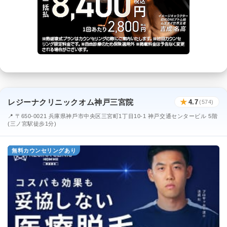
レジーナクリニックオム神戸三宮院
★
4.7
(574)
📍 〒650-0021 兵庫県神⼾市中央区三宮町1丁目10-1 神戸交通センタービル 5階
(三ノ宮駅徒歩1分)
無料カウンセリングあり