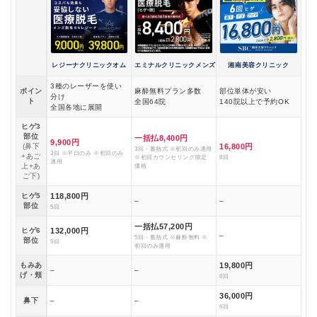
レジーナクリニックオム
エミナルクリニックメンズ
湘南美容クリニック
3種のレーザーを使い
ポイン
麻酔無料プラン多数
部位単体が安い
分け
ト
全国64院
140院以上で予約OK
全国各地に展開
ヒゲ3
部位
一括払8,400円
9,900円
(鼻下
16,800円
3回・蓄熱式 ※初回のみ適用
3回 ※平日のみ ※初回のみ
+あご
※初回カウンセリング限定
6回
適用
上+あ
価格
ご下)
ヒゲ5
118,800円
–
–
部位
5回
一括払57,200円
ヒゲ6
132,000円
–
5回・蓄熱式 ※麻酔無料 ※
部位
5回
初回のみ適用
もみあ
19,800円
–
–
げ・頬
6回
36,000円
鼻下
–
–
6回