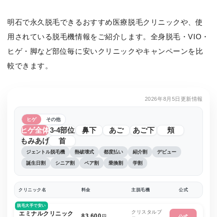
明石で永久脱毛できるおすすめ医療脱毛クリニックや、使
用されている脱毛機情報をご紹介します。全身脱毛・VIO・
ヒゲ・脚など部位毎に安いクリニックやキャンペーンを比
較できます。
2026年8月5日更新情報
ヒゲ
その他
ヒゲ全体
3-4部位
鼻下
あご
あご下
頬
もみあげ
首
ジェントル脱毛機
熱破壊式
都度払い
紹介割
デビュー
誕生日割
シニア割
ペア割
乗換割
学割
クリニック名
料金
主脱毛機
公式
脱毛大手で安い
クリスタルプ
エミナルクリニック
83,600
円
公式