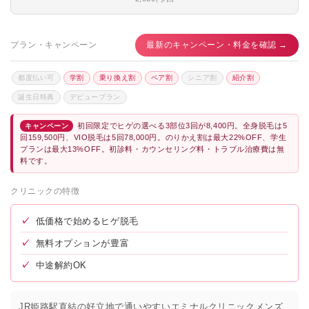
プラン・キャンペーン
最新のキャンペーン・料金を確認 →
都度払い可
学割
乗り換え割
ペア割
シニア割
紹介割
誕生日特典
デビュープラン
初回限定でヒゲの選べる3部位3回が8,400円。全身脱毛は5
キャンペーン
回159,500円、VIO脱毛は5回78,000円。のりかえ割は最大22%OFF、学生
プランは最大13%OFF。初診料・カウンセリング料・トラブル治療費は無
料です。
クリニックの特徴
✓
低価格で始めるヒゲ脱毛
✓
無料オプションが豊富
✓
中途解約OK
JR姫路駅直結の好立地で通いやすいエミナルクリニックメンズ