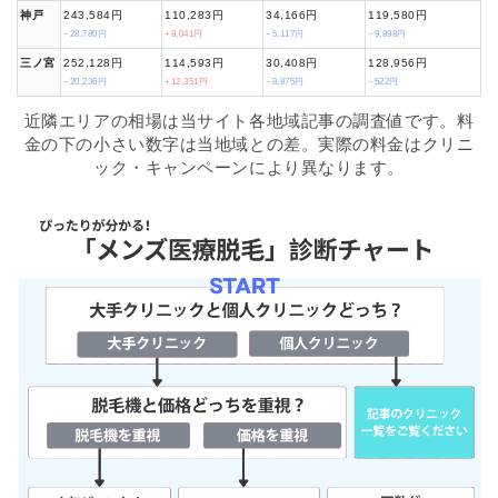
神戸
243,584円
110,283円
34,166円
119,580円
−28,780円
+8,041円
−5,117円
−9,898円
三ノ宮
252,128円
114,593円
30,408円
128,956円
−20,236円
+12,351円
−8,875円
−522円
近隣エリアの相場は当サイト各地域記事の調査値です。料
金の下の小さい数字は当地域との差。実際の料金はクリニ
ック・キャンペーンにより異なります。