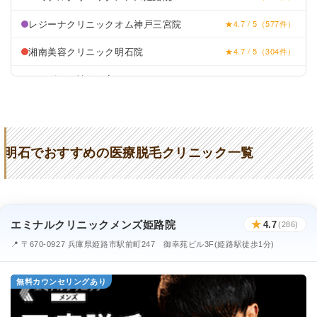
レジーナクリニックオム神戸三宮院
★4.7 / 5（577件）
湘南美容クリニック明石院
★4.7 / 5（304件）
メンズリゼ神戸三宮
★4.4 / 5（130件）
ルシアクリニック神戸三宮院
★4.8 / 5（598件）
ゴリラクリニック神戸三宮院
★3.3 / 5（29件）
明石でおすすめの医療脱毛クリニック一覧
中央クリニックグループ神戸院
★4.0 / 5（88件）
大山皮ふ科形成外科
★3.7 / 5（37件）
ベレッサ明石美容クリニック
★3.9 / 5（52件）
エミナルクリニックメンズ姫路院
★
4.7
(286)
明石いしだ形成外科
★4.2 / 5（13件）
📍 〒670-0927 兵庫県姫路市駅前町247 御幸苑ビル3F(姫路駅徒歩1分)
大西メディカルクリニック
★3.6 / 5（170件）
無料カウンセリングあり