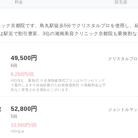
料金
脱毛器
ニック京都院です。鳥丸駅徒歩5分でクリスタルプロを使用し、
は駅近で割引豊富、3位の湘南美容クリニック京都院も乗換割な
49,500円
クリスタルプロ
6回
8,250円/回
VIO含む、蓄熱式 ※全身熱破壊式プランはカウンセリング
で案内します※自由診療のため保険適用外 ※掲載料金は予
告なく変更される場合がございます。
52,800円
院
ジェントルマッ
5回
10,560円/回
VIO込み