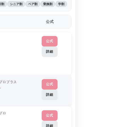
日割
シニア割
ペア割
乗換割
学割
公式
公式
詳細
プロプラス
公式
分
詳細
プロ
公式
詳細