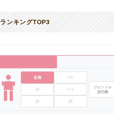
ランキングTOP3
全身
VIO
ジェントル
顔
ワキ
脱毛機
脚
腕