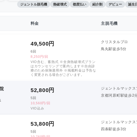
ジェントル脱毛機
熱破壊式
都度払い
紹介割
デビュー
誕生
料金
主脱毛機
クリスタルプロ
49,500
円
鳥丸駅徒歩5分
6回
8,250円/回
VIO含む、蓄熱式 ※全身熱破壊式プラン
はカウンセリングで案内します※自由診
療のため保険適用外 ※掲載料金は予告な
く変更される場合がございます。
院
ジェントルマックス
52,800
円
京都河原町駅徒歩2
5回
手
10,560円/回
VIO込み
ジェントルマックス
53,800
円
四条駅徒歩3分
5回
10,760円/回