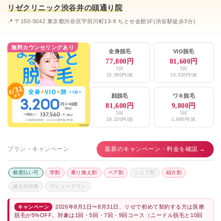
リゼクリニック渋谷井の頭通り院
📍 〒150-0042 東京都渋谷区宇田川町13-8 ちとせ会館1F(渋谷駅徒歩3分)
無料カウンセリングあり
全身脱毛
VIO脱毛
77,800円
81,600円
5回
5回
15,560円/回
16,320円/回
顔脱毛
ワキ脱毛
81,600円
9,800円
5回
5回
16,320円/回
1,960円/回
プラン・キャンペーン
最新のキャンペーン・料金を確認 →
都度払い可
学割
乗り換え割
ペア割
シニア割
紹介割
誕生日特典
デビュープラン
2026年8月1日〜8月31日、リゼで初めて契約する方は医療
キャンペーン
脱毛が5%OFF。対象は1回・5回・7回・9回コース（ニードル脱毛と10回