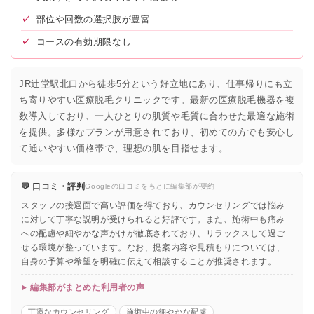
✓
部位や回数の選択肢が豊富
✓
コースの有効期限なし
JR辻堂駅北口から徒歩5分という好立地にあり、仕事帰りにも立
ち寄りやすい医療脱毛クリニックです。最新の医療脱毛機器を複
数導入しており、一人ひとりの肌質や毛質に合わせた最適な施術
を提供。多様なプランが用意されており、初めての方でも安心し
て通いやすい価格帯で、理想の肌を目指せます。
💬 口コミ・評判
Googleの口コミをもとに編集部が要約
スタッフの接遇面で高い評価を得ており、カウンセリングでは悩み
に対して丁寧な説明が受けられると好評です。また、施術中も痛み
への配慮や細やかな声かけが徹底されており、リラックスして過ご
せる環境が整っています。なお、提案内容や見積もりについては、
自身の予算や希望を明確に伝えて相談することが推奨されます。
編集部がまとめた利用者の声
丁寧なカウンセリング
施術中の細やかな配慮