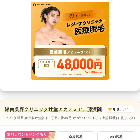
湘南美容クリニック辻堂アカデミア、藤沢院
★
4.8
(1,772)
📍 神奈川県藤沢市辻堂神台1丁目3番39号 オザワビル4F(JR辻堂駅北口 徒歩5分)
無料カウンセリングあり
全身脱毛
VIO脱毛