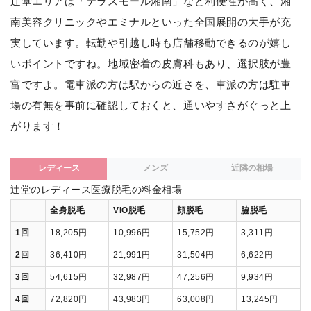
辻堂エリアは「テラスモール湘南」など利便性が高く、湘
南美容クリニックやエミナルといった全国展開の大手が充
実しています。転勤や引越し時も店舗移動できるのが嬉し
いポイントですね。地域密着の皮膚科もあり、選択肢が豊
富ですよ。電車派の方は駅からの近さを、車派の方は駐車
場の有無を事前に確認しておくと、通いやすさがぐっと上
がります！
レディース
メンズ
近隣の相場
辻堂のレディース医療脱毛の料金相場
全身脱毛
VIO脱毛
顔脱毛
脇脱毛
1回
18,205円
10,996円
15,752円
3,311円
2回
36,410円
21,991円
31,504円
6,622円
3回
54,615円
32,987円
47,256円
9,934円
4回
72,820円
43,983円
63,008円
13,245円