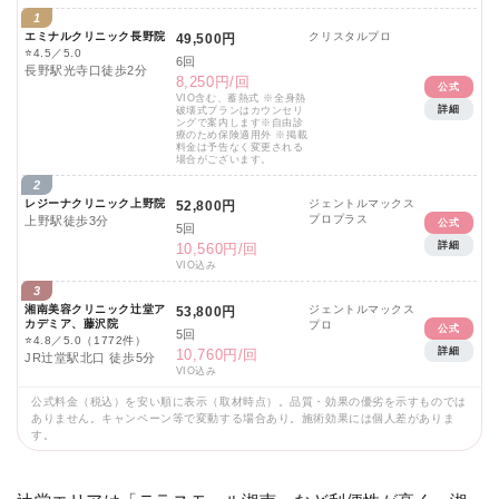
1
エミナルクリニック長野院
クリスタルプロ
49,500円
⭐
4.5／5.0
6回
長野駅光寺口徒歩2分
8,250円/回
公式
VIO含む、蓄熱式 ※全身熱
詳細
破壊式プランはカウンセリ
ングで案内します※自由診
療のため保険適用外 ※掲載
料金は予告なく変更される
場合がございます。
2
レジーナクリニック上野院
ジェントルマックス
52,800円
プロプラス
上野駅徒歩3分
公式
5回
詳細
10,560円/回
VIO込み
3
湘南美容クリニック辻堂ア
ジェントルマックス
53,800円
カデミア、藤沢院
プロ
公式
5回
⭐
4.8／5.0
（1772件）
詳細
10,760円/回
JR辻堂駅北口 徒歩5分
VIO込み
公式料金（税込）を安い順に表示（取材時点）。品質・効果の優劣を示すものでは
ありません。キャンペーン等で変動する場合あり。施術効果には個人差がありま
す。