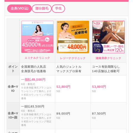
全身(VIO込)
部分脱毛
学生
エミナルクリニック
レジーナクリニック
湘南美容クリニック
ポイン
全国展開の人気店
人気のジェントル
コース有効期限なし
ト
全身脱毛が低価格
マックスプロ保有
140店舗以上移動可
一括払49,500円
6回・蓄熱式
全身+V
52,800円
53,800円
※全身熱破壊式プランはカ
IO
ウンセリングで案内します
5回
5回
※初回カウンセリング限定
価格
一括払93,500円
6回・蓄熱式
全身+V
99,000円
87,500円
※全身熱破壊式プランはカ
IO+顔
ウンセリングで案内します
5回
5回
※初回カウンセリング限定
価格
シェー