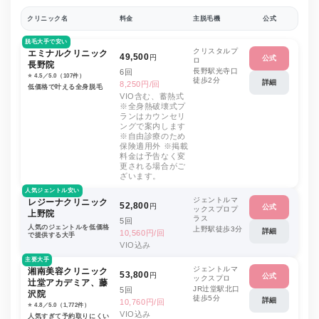
クリニック名
料金
主脱毛機
公式
脱毛大手で安い
クリスタルプ
エミナルクリニック
49,500
円
公式
ロ
長野院
長野駅光寺口
6回
⭐️ 4.5／5.0（107件）
徒歩2分
詳細
8,250円/回
低価格で叶える全身脱毛
VIO含む、蓄熱式
※全身熱破壊式プ
ランはカウンセリ
ングで案内します
※自由診療のため
保険適用外 ※掲載
料金は予告なく変
更される場合がご
ざいます。
人気ジェントル安い
ジェントルマ
レジーナクリニック
52,800
円
公式
ックスプロプ
上野院
ラス
5回
人気のジェントルを低価格
上野駅徒歩3分
詳細
10,560円/回
で提供する大手
VIO込み
主要大手
ジェントルマ
湘南美容クリニック
53,800
円
公式
ックスプロ
辻堂アカデミア、藤
JR辻堂駅北口
5回
沢院
徒歩5分
詳細
10,760円/回
⭐️ 4.8／5.0（1,772件）
VIO込み
人気すぎて予約取りにくい