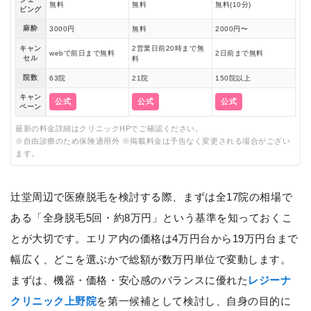
無料
無料
無料(10分)
ビング
麻酔
3000円
無料
2000円〜
キャン
2営業日前20時まで無
webで前日まで無料
2日前まで無料
セル
料
院数
63院
21院
150院以上
キャン
公式
公式
公式
ペーン
最新の料金詳細はクリニックHPでご確認ください。
※自由診療のため保険適用外 ※掲載料金は予告なく変更される場合がござい
ます。
辻堂周辺で医療脱毛を検討する際、まずは全17院の相場で
ある「全身脱毛5回・約8万円」という基準を知っておくこ
とが大切です。エリア内の価格は4万円台から19万円台まで
幅広く、どこを選ぶかで総額が数万円単位で変動します。
まずは、機器・価格・安心感のバランスに優れた
レジーナ
クリニック上野院
を第一候補として検討し、自身の目的に