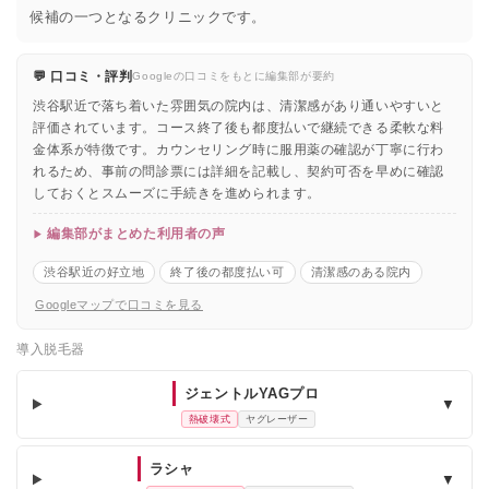
候補の一つとなるクリニックです。
💬 口コミ・評判
Googleの口コミをもとに編集部が要約
渋谷駅近で落ち着いた雰囲気の院内は、清潔感があり通いやすいと
評価されています。コース終了後も都度払いで継続できる柔軟な料
金体系が特徴です。カウンセリング時に服用薬の確認が丁寧に行わ
れるため、事前の問診票には詳細を記載し、契約可否を早めに確認
しておくとスムーズに手続きを進められます。
編集部がまとめた利用者の声
渋谷駅近の好立地
終了後の都度払い可
清潔感のある院内
Googleマップで口コミを見る
導入脱毛器
ジェントルYAGプロ
▼
熱破壊式
ヤグレーザー
ラシャ
▼