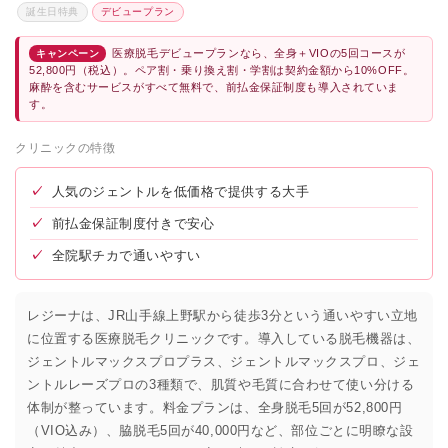
誕生日特典
デビュープラン
医療脱毛デビュープランなら、全身＋VIOの5回コースが
キャンペーン
52,800円（税込）。ペア割・乗り換え割・学割は契約金額から10%OFF。
麻酔を含むサービスがすべて無料で、前払金保証制度も導入されていま
す。
クリニックの特徴
✓
人気のジェントルを低価格で提供する大手
✓
前払金保証制度付きで安心
✓
全院駅チカで通いやすい
レジーナは、JR山手線上野駅から徒歩3分という通いやすい立地
に位置する医療脱毛クリニックです。導入している脱毛機器は、
ジェントルマックスプロプラス、ジェントルマックスプロ、ジェ
ントルレーズプロの3種類で、肌質や毛質に合わせて使い分ける
体制が整っています。料金プランは、全身脱毛5回が52,800円
（VIO込み）、脇脱毛5回が40,000円など、部位ごとに明瞭な設