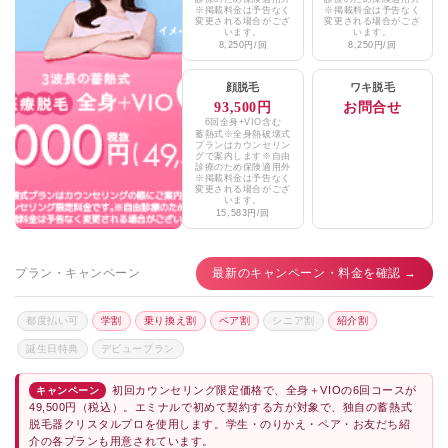
湘南藤沢心臓血管クリニック
※掲載料金は予告なく
※掲載料金は予告なく
★3.7 (101件)
変更される場合がござ
変更される場合がござ
います。
います。
8,250円/回
8,250円/回
湘南美容クリニック藤沢院
★4.7 / 5（1,748件）
顔脱毛
ワキ脱毛
TCB東京中央美容外科藤沢院
★4.1 / 5（647件）
93,500円
お問合せ
6回全身+VIO含む
メンズ脱毛ブリーゼ湘南
★4.9 (71件)
蓄熱式※全身熱破壊式
プランはカウンセリン
グで案内します※自由
診療のため保険適用外
※掲載料金は予告なく
変更される場合がござ
います。
15,583円/回
プラン・キャンペーン
最新のキャンペーン・料金を確認 →
都度払い可
学割
乗り換え割
ペア割
シニア割
紹介割
誕生日特典
デビュープラン
初回カウンセリング限定価格で、全身＋VIOの6回コースが
キャンペーン
49,500円（税込）。エミナルで初めて契約する方が対象で、独自の蓄熱式
脱毛器クリスタルプロを使用します。学生・のりかえ・ペア・お友だち紹
介の各プランも用意されています。