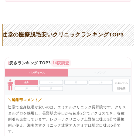
辻堂の医療脱毛安いクリニックランキングTOP3
安さランキング TOP3
14院調査
♀ レディース
♂ メンズ
全身
VIO
顔
ワキ
ジェントル
脱毛機
脚
腕
＼編集部コメント／
辻堂で全身脱毛が安いのは、エミナルクリニック長野院です。クリス
タルプロを採用し、長野駅光寺口から徒歩2分でアクセスでき、各種
割引も充実しています。レジーナクリニック上野院は徒歩3分で乗換
割が使え、湘南美容クリニック辻堂アカデミアは駅北口徒歩5分で
す。