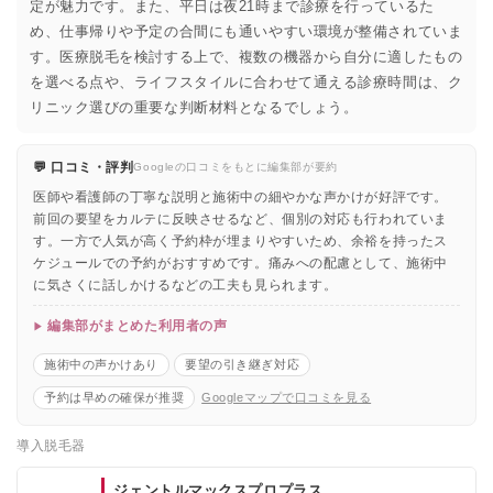
定が魅力です。また、平日は夜21時まで診療を行っているた
め、仕事帰りや予定の合間にも通いやすい環境が整備されていま
す。医療脱毛を検討する上で、複数の機器から自分に適したもの
を選べる点や、ライフスタイルに合わせて通える診療時間は、ク
リニック選びの重要な判断材料となるでしょう。
💬 口コミ・評判
Googleの口コミをもとに編集部が要約
医師や看護師の丁寧な説明と施術中の細やかな声かけが好評です。
前回の要望をカルテに反映させるなど、個別の対応も行われていま
す。一方で人気が高く予約枠が埋まりやすいため、余裕を持ったス
ケジュールでの予約がおすすめです。痛みへの配慮として、施術中
に気さくに話しかけるなどの工夫も見られます。
編集部がまとめた利用者の声
施術中の声かけあり
要望の引き継ぎ対応
予約は早めの確保が推奨
Googleマップで口コミを見る
導入脱毛器
ジェントルマックスプロプラス