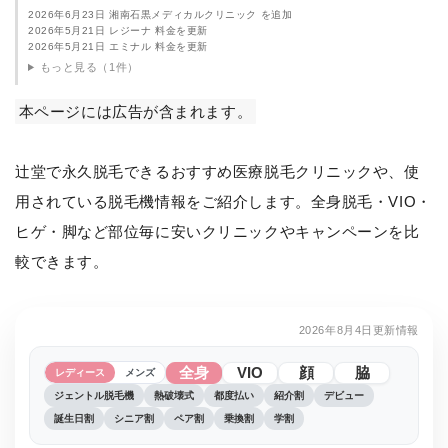
2026年6月23日 湘南石黒メディカルクリニック を追加
2026年5月21日 レジーナ 料金を更新
2026年5月21日 エミナル 料金を更新
もっと見る（1件）
本ページには広告が含まれます。
辻堂で永久脱毛できるおすすめ医療脱毛クリニックや、使
用されている脱毛機情報をご紹介します。全身脱毛・VIO・
ヒゲ・脚など部位毎に安いクリニックやキャンペーンを比
較できます。
2026年8月4日更新情報
全身
VIO
顔
脇
レディース
メンズ
ジェントル脱毛機
熱破壊式
都度払い
紹介割
デビュー
誕生日割
シニア割
ペア割
乗換割
学割