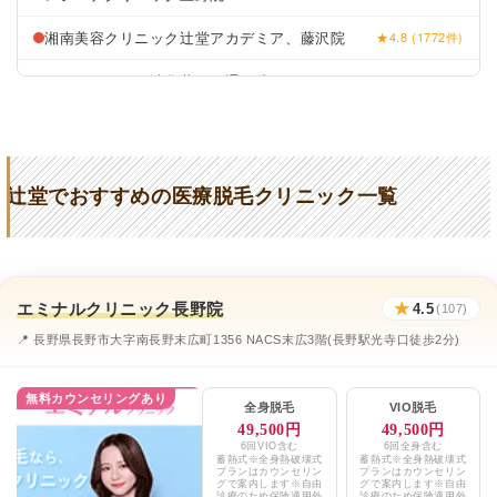
湘南美容クリニック辻堂アカデミア、藤沢院
★4.8 (1772件)
リゼクリニック渋谷井の頭通り院
東京中央美容外科藤沢院
★4.1 / 5（647件）
いわもと皮フ科クリニック
★3.5 (79件)
辻堂でおすすめの医療脱毛クリニック一覧
Dazmo
★5 (2件)
AND美容外科
★4.8 (1772件)
湘南辻堂はま皮膚科
★3.2 (48件)
エミナルクリニック長野院
★
4.5
(107)
梅津クリニック
★3.1 (40件)
📍 長野県長野市大字南長野末広町1356 NACS末広3階(長野駅光寺口徒歩2分)
湘南美容クリニック
★4.8 (1773件)
無料カウンセリングあり
全身脱毛
VIO脱毛
湘南石黒メディカルクリニック
★4.5 (514件)
49,500円
49,500円
6回VIO含む
6回全身含む
蓄熱式※全身熱破壊式
蓄熱式※全身熱破壊式
セシリアクリニック
★4 (75件)
プランはカウンセリン
プランはカウンセリン
グで案内します※自由
グで案内します※自由
診療のため保険適用外
診療のため保険適用外