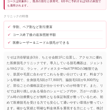
コースは対象外）。既存の割引と併用可。8月中に予約すれば9月の来院で
も適用されます。
クリニックの特徴
✓
学割、ペア割など割引豊富
✓
コース終了後の追加照射半額
✓
医療レーザー＆ニードル脱毛ができる
リゼは渋谷駅徒歩3分、ちとせ会館1Fに位置し、アクセスに優れ
た医療脱毛クリニックです。導入している脱毛機器は、ジェント
ルYAGプロ、ラシャ、メディオスターNeXTPROの3種類であ
り、肌質や毛質に合わせてこれらを使い分けています。料金プラ
ンも明確で、全身脱毛5回が77,800円、脇脱毛5回が9,800円な
ど、部位ごとの価格設定が分かりやすいのが特徴です。また、リ
ゼでは剃り残しがある場合のシェービング代や、万が一の肌トラ
ブル時の治療費などが無料となる保証制度が整っているため、初
めて医療脱毛を受ける方でも安心して通いやすい環境が整ってい
ます。確かな実績と明確な料金体系を重視する方にとって、検討