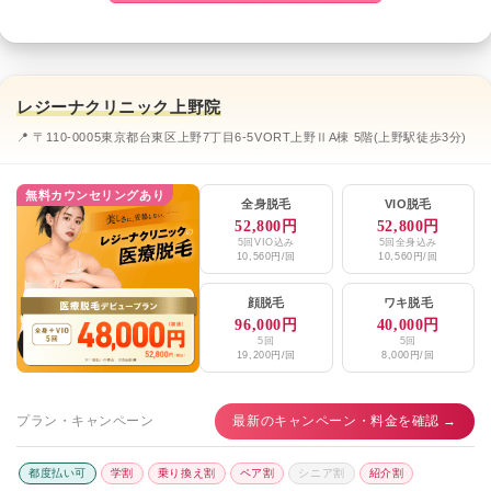
レジーナクリニック上野院
📍 〒110-0005東京都台東区上野7丁目6-5VORT上野ⅡA棟 5階(上野駅徒歩3分)
無料カウンセリングあり
全身脱毛
VIO脱毛
52,800円
52,800円
5回VIO込み
5回全身込み
10,560円/回
10,560円/回
顔脱毛
ワキ脱毛
96,000円
40,000円
5回
5回
19,200円/回
8,000円/回
プラン・キャンペーン
最新のキャンペーン・料金を確認 →
都度払い可
学割
乗り換え割
ペア割
シニア割
紹介割