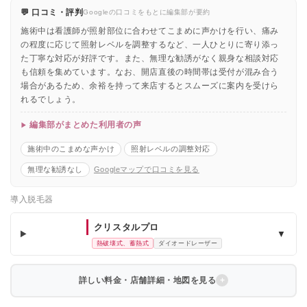
💬 口コミ・評判
Googleの口コミをもとに編集部が要約
施術中は看護師が照射部位に合わせてこまめに声かけを行い、痛み
の程度に応じて照射レベルを調整するなど、一人ひとりに寄り添っ
た丁寧な対応が好評です。また、無理な勧誘がなく親身な相談対応
も信頼を集めています。なお、開店直後の時間帯は受付が混み合う
場合があるため、余裕を持って来店するとスムーズに案内を受けら
れるでしょう。
編集部がまとめた利用者の声
施術中のこまめな声かけ
照射レベルの調整対応
無理な勧誘なし
Googleマップで口コミを見る
導入脱毛器
クリスタルプロ
▼
熱破壊式、蓄熱式
ダイオードレーザー
詳しい料金・店舗詳細・地図を見る