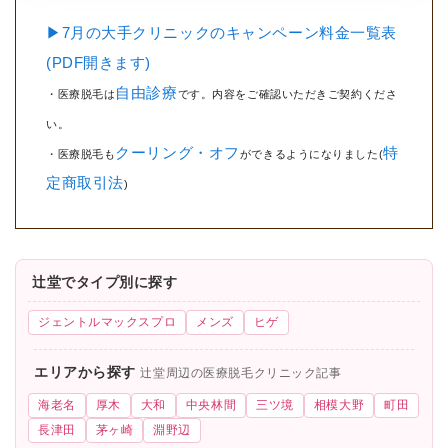
▶7月の大手クリニックのキャンペーン料金一覧表
(PDF開きます)
自由診療
・医療脱毛は
です。内容をご確認いただきご契約くださ
い。
クーリング・オフ
特
・医療脱毛も
ができるようになりました(
定商取引法
)
辻堂でタイプ別に探す
ジェントルマックスプロ
メンズ
ヒゲ
エリアから探す
辻堂周辺の医療脱毛クリニック記事
海老名
厚木
大和
中央林間
三ツ境
相模大野
町田
長津田
茅ヶ崎
淵野辺