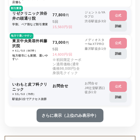
店舗も
割引豊富
ジェントルYA
リゼクリニック渋谷
77,800
円
公式
Gプロ
井の頭通り院
渋谷駅徒歩3分
5回
学割、ペア割など割引豊富
詳細
15,560円/回
地方で通いやすい
メディオスタ
東京中央美容外科藤
73,000
円
公式
ーNeXTPRO
沢院
藤沢駅徒歩1分
5回
⭐️ 4.1／5.0（647件）
詳細
14,600円/回
地方都市にも展開、通いや
すい
※初回限定クーポ
ン適用価格(通常
価格98,000円)全
身脱毛クイック
お問合せ
いわもと皮フ科クリ
お問合せ
公式
JR辻堂駅西口
ニック
徒歩1分
⭐️ 3.5／5.0（79件）
詳細
駅徒歩1分でアクセス抜群
さらに表示（上位のみ表示中）