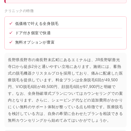
クリニックの特徴
✓
低価格で叶える全身脱毛
✓
ドア付き個室で快適
✓
無料オプションが豊富
長野県長野市の南長野末広町にあるエミナルは、JR長野駅善光
寺口から徒歩2分と通いやすい立地にあります。施術には、蓄熱
式の脱毛機器クリスタルプロを採用しており、痛みに配慮した医
療脱毛を提供しています。料金プランは全身脱毛6回が49,500
円、VIO脱毛6回が49,500円、顔脱毛6回が97,900円と明確で
す。なお、全身熱破壊式プランについてはカウンセリングでの案
内となります。さらに、シェービング代などの追加費用がかかり
にくい無料のサポート体制が整っている点も特徴です。医療脱毛
を検討している方は、自身の希望に合わせたプランを相談できる
無料カウンセリングから始めてみてはいかがでしょうか。