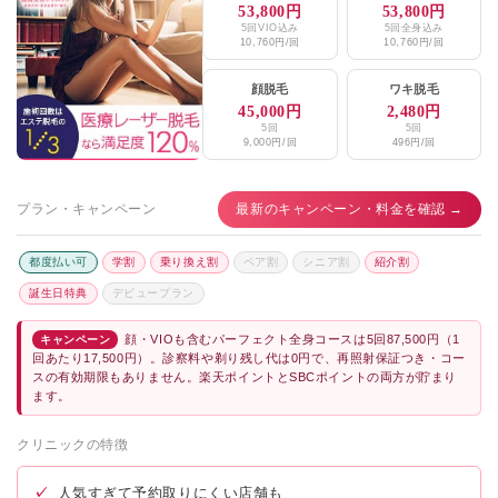
53,800円
53,800円
5回VIO込み
5回全身込み
10,760円/回
10,760円/回
顔脱毛
ワキ脱毛
45,000円
2,480円
5回
5回
9,000円/回
496円/回
プラン・キャンペーン
最新のキャンペーン・料金を確認 →
都度払い可
学割
乗り換え割
ペア割
シニア割
紹介割
誕生日特典
デビュープラン
顔・VIOも含むパーフェクト全身コースは5回87,500円（1
キャンペーン
回あたり17,500円）。診察料や剃り残し代は0円で、再照射保証つき・コー
スの有効期限もありません。楽天ポイントとSBCポイントの両方が貯まり
ます。
クリニックの特徴
✓
人気すぎて予約取りにくい店舗も