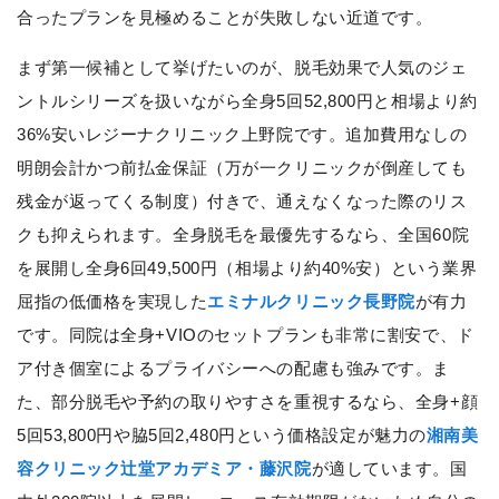
合ったプランを見極めることが失敗しない近道です。
まず第一候補として挙げたいのが、脱毛効果で人気のジェ
ントルシリーズを扱いながら全身5回52,800円と相場より約
36%安いレジーナクリニック上野院です。追加費用なしの
明朗会計かつ前払金保証（万が一クリニックが倒産しても
残金が返ってくる制度）付きで、通えなくなった際のリス
クも抑えられます。全身脱毛を最優先するなら、全国60院
を展開し全身6回49,500円（相場より約40%安）という業界
屈指の低価格を実現した
エミナルクリニック長野院
が有力
です。同院は全身+VIOのセットプランも非常に割安で、ド
ア付き個室によるプライバシーへの配慮も強みです。ま
た、部分脱毛や予約の取りやすさを重視するなら、全身+顔
5回53,800円や脇5回2,480円という価格設定が魅力の
湘南美
容クリニック辻堂アカデミア・藤沢院
が適しています。国