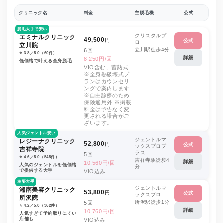
クリニック名
料金
主脱毛機
公式
脱毛大手で安い
クリスタルプ
エミナルクリニック
49,500
円
公式
ロ
立川院
立川駅徒歩4分
6回
⭐️ 3.8／5.0（60件）
詳細
8,250円/回
低価格で叶える全身脱毛
VIO含む、蓄熱式
※全身熱破壊式プ
ランはカウンセリ
ングで案内します
※自由診療のため
保険適用外 ※掲載
料金は予告なく変
更される場合がご
ざいます。
人気ジェントル安い
ジェントルマ
レジーナクリニック
52,800
円
公式
ックスプロプ
吉祥寺院
ラス
5回
⭐️ 4.6／5.0（545件）
吉祥寺駅徒歩4
詳細
10,560円/回
人気のジェントルを低価格
分
で提供する大手
VIO込み
主要大手
ジェントルマ
湘南美容クリニック
53,800
円
公式
ックスプロ
所沢院
所沢駅徒歩1分
5回
⭐️ 4.2／5.0（362件）
詳細
10,760円/回
人気すぎて予約取りにくい
店舗も
VIO込み