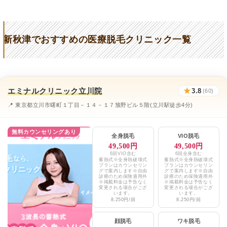
医療法人清和会
★2.2 (33件)
Yoko Dermatology
★3.5 (39件)
新秋津でおすすめの医療脱毛クリニック一覧
前村医院
★2.2 (33件)
Bi BALANCE
★5 (2件)
望月クリニック
★2.2 (33件)
エミナルクリニック立川院
★
3.8
(60)
今井クリニック
★2.5 (21件)
📍 東京都立川市曙町１丁目－１４－１７籏野ビル５階(立川駅徒歩4分)
原皮フ科クリニック
★3.5 (39件)
無料カウンセリングあり
全身脱毛
VIO脱毛
アルカンジュ秋津
★4.8 (9件)
49,500円
49,500円
6回VIO含む
6回全身含む
蓄熱式※全身熱破壊式
蓄熱式※全身熱破壊式
エミナルクリニックメンズ立川院
★3.8 / 5（60件）
プランはカウンセリン
プランはカウンセリン
グで案内します※自由
グで案内します※自由
診療のため保険適用外
診療のため保険適用外
レジーナクリニックオム吉祥寺院
※掲載料金は予告なく
※掲載料金は予告なく
★4.6 / 5（544件）
変更される場合がござ
変更される場合がござ
います。
います。
8,250円/回
8,250円/回
湘南美容クリニック所沢院
★4.2 / 5（362件）
顔脱毛
ワキ脱毛
メンズリゼ立川院
★4.3 / 5（108件）