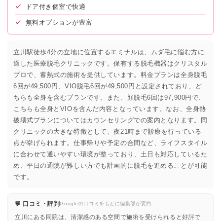
✓
ドア付き個室で快適
✓
無料オプションが豊富
立川駅徒歩4分の立地に位置するエミナルは、ムダ毛に悩む方に
適した医療脱毛クリニックです。保有する脱毛機器はクリスタル
プロで、蓄熱式の施術を提供しています。料金プランは全身脱毛
6回が49,500円、VIO脱毛6回が49,500円と設定されており、ど
ちらも全身を含むプランです。また、顔脱毛6回は97,900円で、
こちらも全身とVIOを含んだ内容となっています。なお、全身熱
破壊式プランについてはカウンセリングでの案内となります。同
クリニックの大きな特徴として、夜21時まで診療を行っている
点が挙げられます。仕事帰りや予定の合間など、ライフスタイル
に合わせて通いやすい環境が整っており、土日も対応しているた
め、平日の通院が難しい方でも計画的に脱毛を進めることが可能
です。
💬 口コミ・評判
Googleの口コミをもとに編集部が要約
立川にある同院は、清潔感のある空間で施術を受けられると好評で