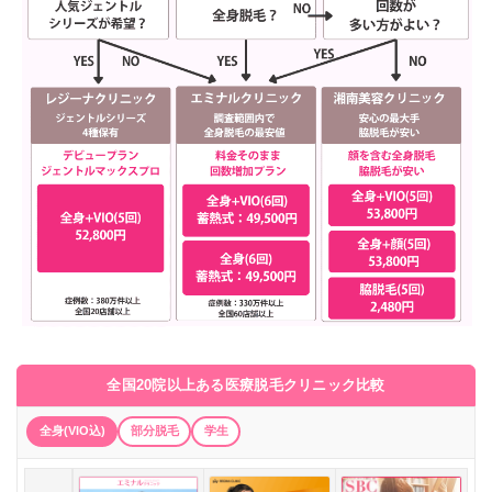
全国20院以上ある医療脱毛クリニック比較
全身(VIO込)
部分脱毛
学生