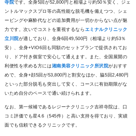
寺院
です。全身5回が52,800円と相場より約50％安く、ジェ
ントルマックスプロ等の高性能な脱毛機を備えつつ、シェ
ービングや麻酔代などの追加費用が一切かからない点が魅
力です。次いでコストを重視するなら
エミナルクリニック
立川院
が適しており、全身6回49,500円（相場より約53％
安）、全身+VIO6回も同額のセットプランで提供されてお
り、ドア付き個室で安心して通えます。また、全国展開の
利便性を求める方には
湘南美容クリニック所沢院
がおすす
めで、全身+顔5回が53,800円と割安なほか、脇5回2,480円
といった部分脱毛も突出して安く、コースに有効期限がな
いため自分のペースで通い続けられます。
なお、第一候補であるレジーナクリニック吉祥寺院は、口
コミ評価でも星4.6（545件）と高い支持を得ており、実績
面でも信頼できるクリニックです。