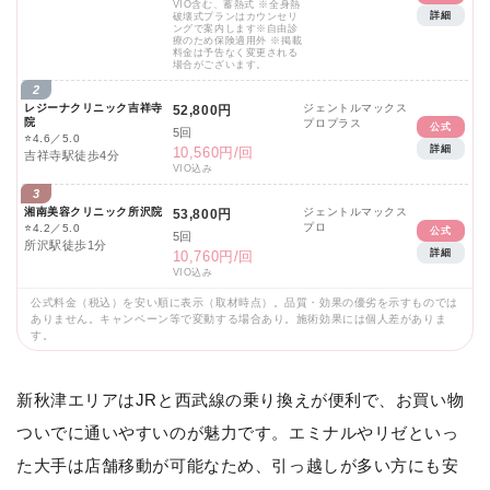
VIO含む、蓄熱式 ※全身熱
詳細
破壊式プランはカウンセリ
ングで案内します※自由診
療のため保険適用外 ※掲載
料金は予告なく変更される
場合がございます。
2
レジーナクリニック吉祥寺
ジェントルマックス
52,800円
院
プロプラス
公式
5回
⭐
4.6／5.0
詳細
10,560円/回
吉祥寺駅徒歩4分
VIO込み
3
湘南美容クリニック所沢院
ジェントルマックス
53,800円
プロ
⭐
4.2／5.0
公式
5回
所沢駅徒歩1分
詳細
10,760円/回
VIO込み
公式料金（税込）を安い順に表示（取材時点）。品質・効果の優劣を示すものでは
ありません。キャンペーン等で変動する場合あり。施術効果には個人差がありま
す。
新秋津エリアはJRと西武線の乗り換えが便利で、お買い物
ついでに通いやすいのが魅力です。エミナルやリゼといっ
た大手は店舗移動が可能なため、引っ越しが多い方にも安