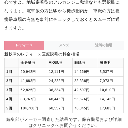
心ですよ。地域密着型のアルカンジュ秋津なども選択肢に
なります。電車派の方は駅から徒歩圏内か、車派の方は提
携駐車場の有無を事前にチェックしておくとスムーズに通
えますよ。
レディース
メンズ
近隣の相場
新秋津のレディース医療脱毛の料金相場
全身脱毛
VIO脱毛
顔脱毛
脇脱毛
1回
20,942円
12,111円
14,169円
3,537円
2回
41,883円
24,223円
28,338円
7,073円
3回
62,825円
36,334円
42,507円
10,610円
4回
83,767円
48,445円
56,676円
14,146円
5回
104,708円
60,557円
70,845円
17,683円
編集部がメーカー調査した結果です。保有機器および詳細
はクリニックへお問合せください。