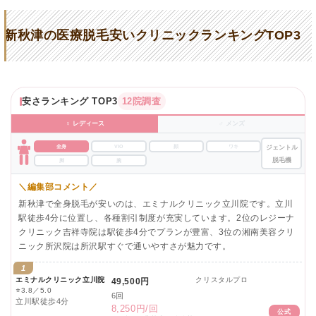
新秋津の医療脱毛安いクリニックランキングTOP3
安さランキング TOP3
12院調査
♀ レディース
♂ メンズ
全身
VIO
顔
ワキ
ジェントル
脱毛機
脚
腕
＼編集部コメント／
新秋津で全身脱毛が安いのは、エミナルクリニック立川院です。立川
駅徒歩4分に位置し、各種割引制度が充実しています。2位のレジーナ
クリニック吉祥寺院は駅徒歩4分でプランが豊富、3位の湘南美容クリ
ニック所沢院は所沢駅すぐで通いやすさが魅力です。
1
エミナルクリニック立川院
クリスタルプロ
49,500円
⭐
3.8／5.0
6回
立川駅徒歩4分
8,250円/回
公式