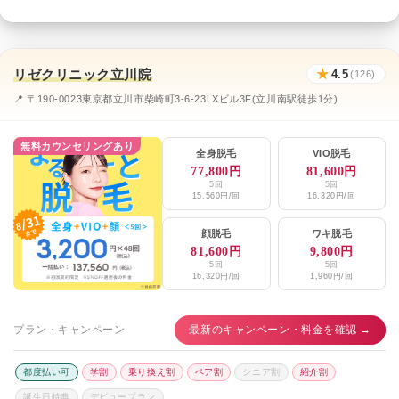
リゼクリニック立川院
★
4.5
(126)
📍 〒190-0023東京都立川市柴崎町3-6-23LXビル3F(立川南駅徒歩1分)
無料カウンセリングあり
全身脱毛
VIO脱毛
77,800円
81,600円
5回
5回
15,560円/回
16,320円/回
顔脱毛
ワキ脱毛
81,600円
9,800円
5回
5回
16,320円/回
1,960円/回
プラン・キャンペーン
最新のキャンペーン・料金を確認 →
都度払い可
学割
乗り換え割
ペア割
シニア割
紹介割
誕生日特典
デビュープラン