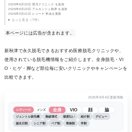
2026年6月23日 望月クリニック を追加
2026年6月23日 アルカンジュ秋津 を追加
2026年5月21日 レジーナ 料金を更新
もっと見る（7件）
本ページには広告が含まれます。
新秋津で永久脱毛できるおすすめ医療脱毛クリニックや、
使用されている脱毛機情報をご紹介します。全身脱毛・VI
O・ヒゲ・脚など部位毎に安いクリニックやキャンペーンを
比較できます。
2026年8月4日更新情報
全身
VIO
顔
脇
レディース
メンズ
ジェントル脱毛機
熱破壊式
都度払い
紹介割
デビュー
誕生日割
シニア割
ペア割
乗換割
学割