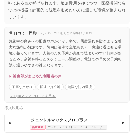
料である点が挙げられます。追加費用を抑えつつ、医療機関なら
ではの機器で計画的に脱毛を進めたい方に適した環境が整えられ
ています。
💬 口コミ・評判
Googleの口コミをもとに編集部が要約
施術中の痛みへの配慮や声かけが丁寧で、照射漏れを防ぐような着
実な施術が好評です。院内は清潔で立地も良く、快適に過ごせる環
境が整っています。人気のため予約が先まで埋まりやすい傾向があ
るため、余裕を持ったスケジュール調整や、電話での早めの予約相
談が通いやすさの鍵となります。
編集部がまとめた利用者の声
丁寧な声かけ
駅近で好立地
清潔な院内環境
Googleマップで口コミを見る
導入脱毛器
ジェントルマックスプロプラス
▼
熱破壊式
アレキサンドライトレーザー＆ヤグレーザー