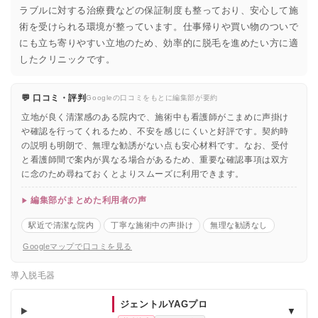
ラブルに対する治療費などの保証制度も整っており、安心して施
術を受けられる環境が整っています。仕事帰りや買い物のついで
にも立ち寄りやすい立地のため、効率的に脱毛を進めたい方に適
したクリニックです。
💬 口コミ・評判
Googleの口コミをもとに編集部が要約
立地が良く清潔感のある院内で、施術中も看護師がこまめに声掛け
や確認を行ってくれるため、不安を感じにくいと好評です。契約時
の説明も明朗で、無理な勧誘がない点も安心材料です。なお、受付
と看護師間で案内が異なる場合があるため、重要な確認事項は双方
に念のため尋ねておくとよりスムーズに利用できます。
編集部がまとめた利用者の声
駅近で清潔な院内
丁寧な施術中の声掛け
無理な勧誘なし
Googleマップで口コミを見る
導入脱毛器
ジェントルYAGプロ
▼