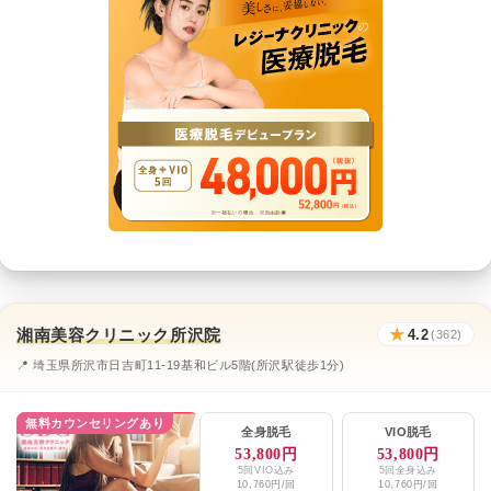
湘南美容クリニック所沢院
★
4.2
(362)
📍 埼玉県所沢市日吉町11-19基和ビル5階(所沢駅徒歩1分)
無料カウンセリングあり
全身脱毛
VIO脱毛
53,800円
53,800円
5回VIO込み
5回全身込み
10,760円/回
10,760円/回