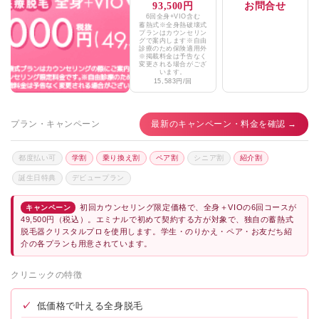
93,500円
お問合せ
6回全身+VIO含む
蓄熱式※全身熱破壊式
プランはカウンセリン
グで案内します※自由
診療のため保険適用外
※掲載料金は予告なく
変更される場合がござ
います。
15,583円/回
プラン・キャンペーン
最新のキャンペーン・料金を確認 →
都度払い可
学割
乗り換え割
ペア割
シニア割
紹介割
誕生日特典
デビュープラン
初回カウンセリング限定価格で、全身＋VIOの6回コースが
キャンペーン
49,500円（税込）。エミナルで初めて契約する方が対象で、独自の蓄熱式
脱毛器クリスタルプロを使用します。学生・のりかえ・ペア・お友だち紹
介の各プランも用意されています。
クリニックの特徴
✓
低価格で叶える全身脱毛