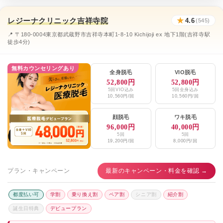
レジーナクリニック吉祥寺院
★
4.6
(545)
📍 〒180-0004東京都武蔵野市吉祥寺本町1-8-10 Kichijoji ex 地下1階(吉祥寺駅
徒歩4分)
無料カウンセリングあり
全身脱毛
VIO脱毛
52,800円
52,800円
5回VIO込み
5回全身込み
10,560円/回
10,560円/回
顔脱毛
ワキ脱毛
96,000円
40,000円
5回
5回
19,200円/回
8,000円/回
プラン・キャンペーン
最新のキャンペーン・料金を確認 →
都度払い可
学割
乗り換え割
ペア割
シニア割
紹介割
誕生日特典
デビュープラン