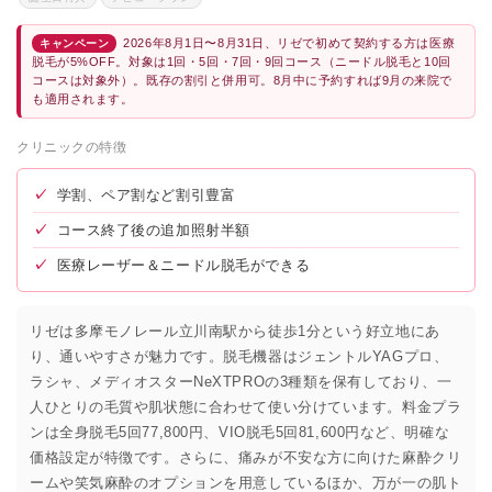
2026年8月1日〜8月31日、リゼで初めて契約する方は医療
キャンペーン
脱毛が5%OFF。対象は1回・5回・7回・9回コース（ニードル脱毛と10回
コースは対象外）。既存の割引と併用可。8月中に予約すれば9月の来院で
も適用されます。
クリニックの特徴
✓
学割、ペア割など割引豊富
✓
コース終了後の追加照射半額
✓
医療レーザー＆ニードル脱毛ができる
リゼは多摩モノレール立川南駅から徒歩1分という好立地にあ
り、通いやすさが魅力です。脱毛機器はジェントルYAGプロ、
ラシャ、メディオスターNeXTPROの3種類を保有しており、一
人ひとりの毛質や肌状態に合わせて使い分けています。料金プラ
ンは全身脱毛5回77,800円、VIO脱毛5回81,600円など、明確な
価格設定が特徴です。さらに、痛みが不安な方に向けた麻酔クリ
ームや笑気麻酔のオプションを用意しているほか、万が一の肌ト