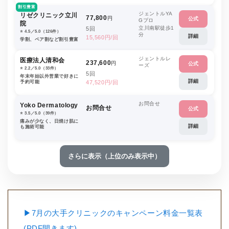
割引豊富
ジェントルYA
リゼクリニック立川
77,800
円
公式
Gプロ
院
立川南駅徒歩1
5回
⭐️ 4.5／5.0（126件）
分
詳細
15,560円/回
学割、ペア割など割引豊富
ジェントルレ
医療法人清和会
237,600
円
公式
ーズ
⭐️ 2.2／5.0（33件）
5回
年末年始以外営業で好きに
詳細
予約可能
47,520円/回
お問合せ
Yoko Dermatology
お問合せ
公式
⭐️ 3.5／5.0（39件）
痛みが少なく、日焼け肌に
詳細
も施術可能
さらに表示（上位のみ表示中）
▶7月の大手クリニックのキャンペーン料金一覧表
(PDF開きます)