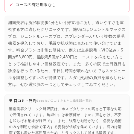
✓
コースの有効期限なし
湘南美容は所沢駅徒歩1分という好立地にあり、通いやすさを重
視する方に適したクリニックです。施術にはジェントルマックス
プロ、ジェントルレーズプロ、スプレンダーXという複数の脱毛
機器を導入しており、毛質や肌状態に合わせて使い分けていま
す。料金プランは非常に明確で、例えば全身脱毛（VIO込み）5
回が53,800円、脇脱毛5回が2,480円と、コストを抑えたい方に
とって検討しやすい価格設定です。また、多くの院で土日祝日も
診療を行っているため、平日に時間が取れない方でもスケジュー
ルを調整しやすいのが特徴です。ムダ毛処理の負担を減らしたい
方は、ぜひ選択肢の一つとしてチェックしてみてください。
💬 口コミ・評判
Googleの口コミをもとに編集部が要約
湘南美容クリニック所沢院は、ホスピタリティの高さと丁寧な対応
で評価されています。施術中には看護師がこまめに声をかけ、不安
を和らげる配慮が好評です。また、強引な勧誘がなく、必要な施術
のみを明朗な会計で案内する姿勢が信頼を集めています。院内は清
潔で落ち着いた雰囲気のため、リラックスして通える環境です。