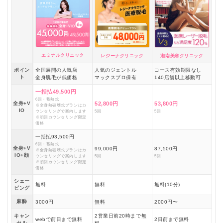
エミナルクリニック
レジーナクリニック
湘南美容クリニック
ポイン
全国展開の人気店
人気のジェントル
コース有効期限なし
ト
全身脱毛が低価格
マックスプロ保有
140店舗以上移動可
一括払49,500円
6回・蓄熱式
全身+V
52,800円
53,800円
※全身熱破壊式プランはカ
IO
ウンセリングで案内します
5回
5回
※初回カウンセリング限定
価格
一括払93,500円
6回・蓄熱式
全身+V
99,000円
87,500円
※全身熱破壊式プランはカ
IO+顔
ウンセリングで案内します
5回
5回
※初回カウンセリング限定
価格
シェー
無料
無料
無料(10分)
ビング
麻酔
3000円
無料
2000円〜
キャン
2営業日前20時まで無
webで前日まで無料
2日前まで無料
セル