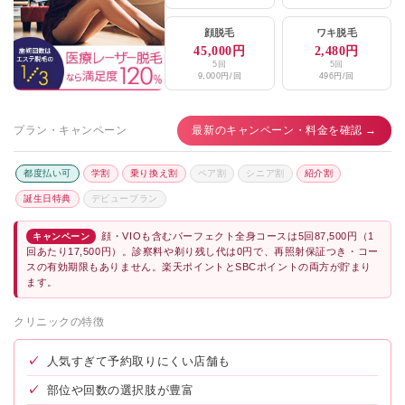
顔脱毛
ワキ脱毛
45,000円
2,480円
5回
5回
9,000円/回
496円/回
プラン・キャンペーン
最新のキャンペーン・料金を確認 →
都度払い可
学割
乗り換え割
ペア割
シニア割
紹介割
誕生日特典
デビュープラン
顔・VIOも含むパーフェクト全身コースは5回87,500円（1
キャンペーン
回あたり17,500円）。診察料や剃り残し代は0円で、再照射保証つき・コー
スの有効期限もありません。楽天ポイントとSBCポイントの両方が貯まり
ます。
クリニックの特徴
✓
人気すぎて予約取りにくい店舗も
✓
部位や回数の選択肢が豊富