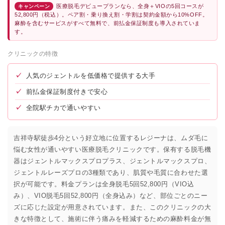
医療脱毛デビュープランなら、全身＋VIOの5回コースが
キャンペーン
52,800円（税込）。ペア割・乗り換え割・学割は契約金額から10%OFF。
麻酔を含むサービスがすべて無料で、前払金保証制度も導入されていま
す。
クリニックの特徴
✓
人気のジェントルを低価格で提供する大手
✓
前払金保証制度付きで安心
✓
全院駅チカで通いやすい
吉祥寺駅徒歩4分という好立地に位置するレジーナは、ムダ毛に
悩む女性が通いやすい医療脱毛クリニックです。保有する脱毛機
器はジェントルマックスプロプラス、ジェントルマックスプロ、
ジェントルレーズプロの3種類であり、肌質や毛質に合わせた選
択が可能です。料金プランは全身脱毛5回52,800円（VIO込
み）、VIO脱毛5回52,800円（全身込み）など、部位ごとのニー
ズに応じた設定が用意されています。また、このクリニックの大
きな特徴として、施術に伴う痛みを軽減するための麻酔料金が無