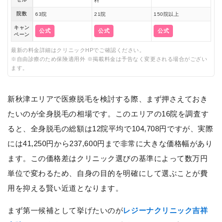
料
院数
63院
21院
150院以上
キャン
公式
公式
公式
ペーン
最新の料金詳細はクリニックHPでご確認ください。
※自由診療のため保険適用外 ※掲載料金は予告なく変更される場合がござい
ます。
新秋津エリアで医療脱毛を検討する際、まず押さえておき
たいのが全身脱毛の相場です。このエリアの16院を調査す
ると、全身脱毛の総額は12院平均で104,708円ですが、実際
には41,250円から237,600円まで非常に大きな価格幅があり
ます。この価格差はクリニック選びの基準によって数万円
単位で変わるため、自身の目的を明確にして選ぶことが費
用を抑える賢い近道となります。
まず第一候補として挙げたいのが
レジーナクリニック吉祥