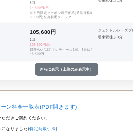
堺東駅徒歩1分
5回
14,600円/回
※初回限定クーポン適用価格(通常価格9
8,000円)全身脱毛クイック
ジェントルレーズプ
105,600
円
堺東駅徒歩3分
1回
105,600円/回
都度払い(1回) | レディース1回、6回は4
43,500円
さらに表示（上位のみ表示中）
ーン料金一覧表(PDF開きます)
いただきご契約ください。
うになりました(
特定商取引法
)