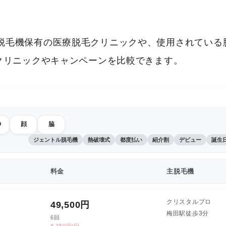
脱毛機保有の医療脱毛クリニックや、使用されている
いクリニックやキャンペーンを比較できます。
O
顔
脇
ジェントル脱毛機
熱破壊式
都度払い
紹介割
デビュー
誕生
料金
主脱毛機
クリスタルプロ
49,500
円
梅田駅徒歩3分
6回
8,250円/回