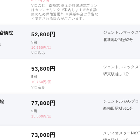
VIO含む、蓄熱式 ※全身熱破壊式プラン
はカウンセリングで案内します※自由診
療のため保険適用外 ※掲載料金は予告な
く変更される場合がございます。
斎橋院
ジェントルマックス
52,800
円
北新地駅徒歩2分
5回
手
10,560円/回
VIO込み
ジェントルマックス
53,800
円
堺東駅徒歩1分
5回
10,760円/回
VIO込み
院
ジェントルYAGプロ
77,800
円
西梅田駅徒歩1分
5回
15,560円/回
メディオスターNeX
73,000
円