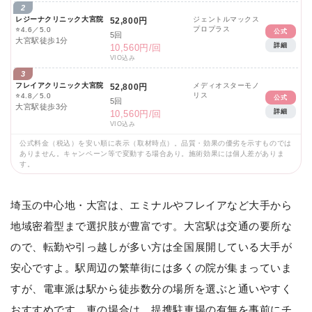
2
レジーナクリニック大宮院
ジェントルマックス
52,800円
プロプラス
⭐
4.6／5.0
公式
5回
大宮駅徒歩1分
詳細
10,560円/回
VIO込み
3
フレイアクリニック大宮院
メディオスターモノ
52,800円
リス
⭐
4.8／5.0
公式
5回
大宮駅徒歩3分
詳細
10,560円/回
VIO込み
公式料金（税込）を安い順に表示（取材時点）。品質・効果の優劣を示すものでは
ありません。キャンペーン等で変動する場合あり。施術効果には個人差がありま
す。
埼玉の中心地・大宮は、エミナルやフレイアなど大手から
地域密着型まで選択肢が豊富です。大宮駅は交通の要所な
ので、転勤や引っ越しが多い方は全国展開している大手が
安心ですよ。駅周辺の繁華街には多くの院が集まっていま
すが、電車派は駅から徒歩数分の場所を選ぶと通いやすく
おすすめです。車の場合は、提携駐車場の有無を事前にチ