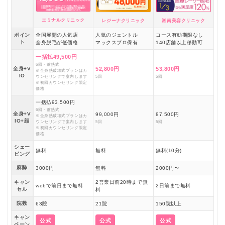
エミナルクリニック
レジーナクリニック
湘南美容クリニック
ポイン
全国展開の人気店
人気のジェントル
コース有効期限なし
ト
全身脱毛が低価格
マックスプロ保有
140店舗以上移動可
一括払49,500円
6回・蓄熱式
全身+V
52,800円
53,800円
※全身熱破壊式プランはカ
IO
ウンセリングで案内します
5回
5回
※初回カウンセリング限定
価格
一括払93,500円
6回・蓄熱式
全身+V
99,000円
87,500円
※全身熱破壊式プランはカ
IO+顔
ウンセリングで案内します
5回
5回
※初回カウンセリング限定
価格
シェー
無料
無料
無料(10分)
ビング
麻酔
3000円
無料
2000円〜
キャン
2営業日前20時まで無
webで前日まで無料
2日前まで無料
セル
料
院数
63院
21院
150院以上
キャン
公式
公式
公式
ペーン