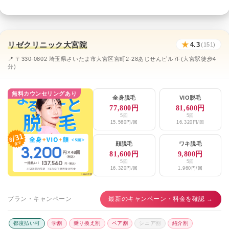
リゼクリニック大宮院
★
4.3
(151)
📍 〒330-0802 埼玉県さいたま市大宮区宮町2-28あじせんビル7F(大宮駅徒歩4
分)
無料カウンセリングあり
全身脱毛
VIO脱毛
77,800円
81,600円
5回
5回
15,560円/回
16,320円/回
顔脱毛
ワキ脱毛
81,600円
9,800円
5回
5回
16,320円/回
1,960円/回
プラン・キャンペーン
最新のキャンペーン・料金を確認 →
都度払い可
学割
乗り換え割
ペア割
シニア割
紹介割