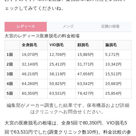
ェックしてみてくださいね。
レディース
メンズ
近隣の相場
大宮のレディース医療脱毛の料金相場
全身脱毛
VIO脱毛
顔脱毛
脇脱毛
1回
16,070円
12,706円
15,885円
5,171円
2回
32,140円
25,412円
31,771円
10,342円
3回
48,210円
38,119円
47,656円
15,512円
4回
64,280円
50,825円
63,542円
20,683円
5回
80,350円
63,531円
79,427円
25,854円
編集部がメーカー調査した結果です。保有機器および詳細
はクリニックへお問合せください。
大宮の医療脱毛の相場は、全身5回で80,350円、VIO脱毛5
回で63,531円でした(調査クリニック数10件)。料金比較の参