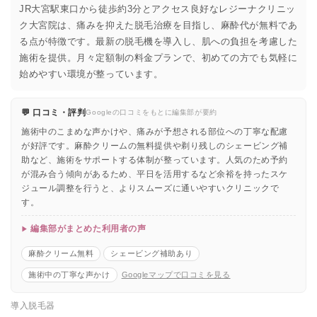
JR大宮駅東口から徒歩約3分とアクセス良好なレジーナクリニッ
ク大宮院は、痛みを抑えた脱毛治療を目指し、麻酔代が無料であ
る点が特徴です。最新の脱毛機を導入し、肌への負担を考慮した
施術を提供。月々定額制の料金プランで、初めての方でも気軽に
始めやすい環境が整っています。
💬 口コミ・評判
Googleの口コミをもとに編集部が要約
施術中のこまめな声かけや、痛みが予想される部位への丁寧な配慮
が好評です。麻酔クリームの無料提供や剃り残しのシェービング補
助など、施術をサポートする体制が整っています。人気のため予約
が混み合う傾向があるため、平日を活用するなど余裕を持ったスケ
ジュール調整を行うと、よりスムーズに通いやすいクリニックで
す。
編集部がまとめた利用者の声
麻酔クリーム無料
シェービング補助あり
施術中の丁寧な声かけ
Googleマップで口コミを見る
導入脱毛器