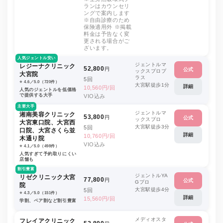
ランはカウンセリ
ングで案内します
※自由診療のため
保険適用外 ※掲載
料金は予告なく変
更される場合がご
ざいます。
人気ジェントル安い
ジェントルマ
レジーナクリニック
52,800
円
公式
ックスプロプ
大宮院
ラス
5回
⭐️ 4.6／5.0（720件）
大宮駅徒歩1分
詳細
10,560円/回
人気のジェントルを低価格
で提供する大手
VIO込み
主要大手
ジェントルマ
湘南美容クリニック
53,800
円
公式
ックスプロ
大宮東口院、大宮西
大宮駅徒歩3分
5回
口院、大宮さくら並
詳細
10,760円/回
木通り院
VIO込み
⭐️ 4.1／5.0（498件）
人気すぎて予約取りにくい
店舗も
割引豊富
ジェントルYA
リゼクリニック大宮
77,800
円
公式
Gプロ
院
大宮駅徒歩4分
5回
⭐️ 4.3／5.0（151件）
詳細
15,560円/回
学割、ペア割など割引豊富
メディオスタ
フレイアクリニック