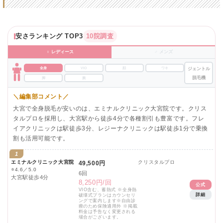
安さランキング TOP3
10院調査
♀ レディース
♂ メンズ
全身
VIO
顔
ワキ
ジェントル
脱毛機
脚
腕
＼編集部コメント／
大宮で全身脱毛が安いのは、エミナルクリニック大宮院です。クリス
タルプロを採用し、大宮駅から徒歩4分で各種割引も豊富です。フレ
イアクリニックは駅徒歩3分、レジーナクリニックは駅徒歩1分で乗換
割も活用可能です。
1
エミナルクリニック大宮院
クリスタルプロ
49,500円
⭐
4.6／5.0
6回
大宮駅徒歩4分
8,250円/回
公式
VIO含む、蓄熱式 ※全身熱
詳細
破壊式プランはカウンセリ
ングで案内します※自由診
療のため保険適用外 ※掲載
料金は予告なく変更される
場合がございます。