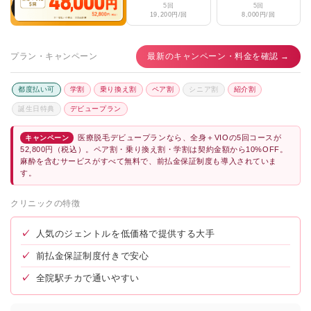
5回
5回
19,200円/回
8,000円/回
プラン・キャンペーン
最新のキャンペーン・料金を確認 →
都度払い可
学割
乗り換え割
ペア割
シニア割
紹介割
誕生日特典
デビュープラン
医療脱毛デビュープランなら、全身＋VIOの5回コースが
キャンペーン
52,800円（税込）。ペア割・乗り換え割・学割は契約金額から10%OFF。
麻酔を含むサービスがすべて無料で、前払金保証制度も導入されていま
す。
クリニックの特徴
✓
人気のジェントルを低価格で提供する大手
✓
前払金保証制度付きで安心
✓
全院駅チカで通いやすい