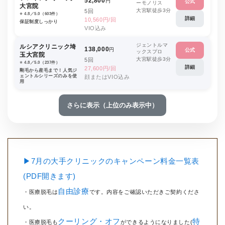
52,800
円
公式
ーモノリス
大宮院
大宮駅徒歩3分
5回
⭐️ 4.8／5.0（603件）
詳細
10,560円/回
保証制度しっかり
VIO込み
ジェントルマ
ルシアクリニック埼
138,000
円
公式
ックスプロ
玉大宮院
大宮駅徒歩3分
5回
⭐️ 4.8／5.0（237件）
詳細
27,600円/回
剛毛から産毛まで！人気ジ
ェントルシリーズのみを使
顔またはVIO込み
用
さらに表示（上位のみ表示中）
▶7月の大手クリニックのキャンペーン料金一覧表
(PDF開きます)
自由診療
・医療脱毛は
です。内容をご確認いただきご契約くださ
い。
クーリング・オフ
特
・医療脱毛も
ができるようになりました(