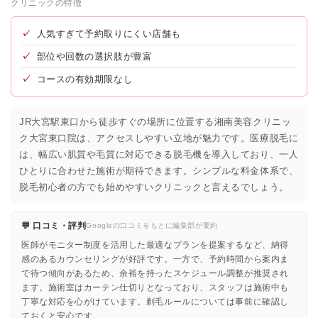
クリニックの特徴
✓
人気すぎて予約取りにくい店舗も
✓
部位や回数の選択肢が豊富
✓
コースの有効期限なし
JR大宮駅東口から徒歩すぐの場所に位置する湘南美容クリニッ
ク大宮東口院は、アクセスしやすい立地が魅力です。医療脱毛に
は、幅広い肌質や毛質に対応できる脱毛機を導入しており、一人
ひとりに合わせた施術が期待できます。シンプルな料金体系で、
脱毛初心者の方でも始めやすいクリニックと言えるでしょう。
💬 口コミ・評判
Googleの口コミをもとに編集部が要約
医師がモニター制度を活用した最適なプランを提案するなど、納得
感のあるカウンセリングが好評です。一方で、予約時間から案内ま
で待つ傾向があるため、余裕を持ったスケジュール調整が推奨され
ます。施術室はカーテン仕切りとなっており、スタッフは施術中も
丁寧な対応を心がけています。剃毛ルールについては事前に確認し
ておくと安心です。