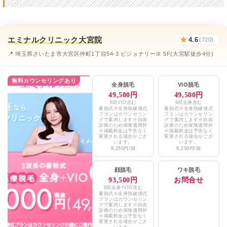
品川美容外科大宮院
★4.0 / 5（367件）
共立美容外科大宮院
★4.3 / 5（93件）
エミナルクリニック大宮院
★
4.6
(720)
大宮マリアクリニック
★3.5 / 5（79件）
📍 埼玉県さいたま市大宮区仲町1丁目54-3 ビジョナリーⅢ 5F(大宮駅徒歩4分)
いしだ皮フ科・美容皮膚科
★3.7 / 5（113件）
無料カウンセリングあり
エミナルクリニックメンズ大宮院
★4.6 / 5（720件）
全身脱毛
VIO脱毛
49,500円
49,500円
レジーナクリニックオム大宮院
★4.6 / 5（720件）
6回VIO含む
6回全身含む
蓄熱式※全身熱破壊式
蓄熱式※全身熱破壊式
プランはカウンセリン
プランはカウンセリン
グで案内します※自由
グで案内します※自由
湘南美容クリニック大宮東口院、大宮西口院
★4.1 / 5（498件）
診療のため保険適用外
診療のため保険適用外
※掲載料金は予告なく
※掲載料金は予告なく
変更される場合がござ
変更される場合がござ
メンズリゼ大宮西口
★4.2 / 5（138件）
います。
います。
8,250円/回
8,250円/回
大宮西口院
★4.2 / 5（1,438件）
顔脱毛
ワキ脱毛
93,500円
お問合せ
メンズルシア埼玉大宮院
★4.4 / 5（68件）
6回全身+VIO含む
蓄熱式※全身熱破壊式
ゴリラクリニック大宮院
プランはカウンセリン
★3.8 / 5（86件）
グで案内します※自由
診療のため保険適用外
※掲載料金は予告なく
大宮中央クリニック
★3.3 / 5（117件）
変更される場合がござ
います。