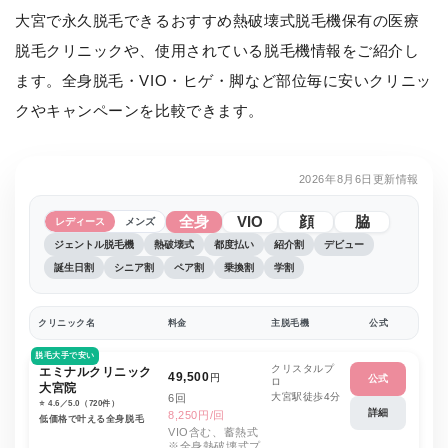
大宮で永久脱毛できるおすすめ熱破壊式脱毛機保有の医療
脱毛クリニックや、使用されている脱毛機情報をご紹介し
ます。全身脱毛・VIO・ヒゲ・脚など部位毎に安いクリニッ
クやキャンペーンを比較できます。
2026年8月6日更新情報
全身
VIO
顔
脇
レディース
メンズ
ジェントル脱毛機
熱破壊式
都度払い
紹介割
デビュー
誕生日割
シニア割
ペア割
乗換割
学割
クリニック名
料金
主脱毛機
公式
脱毛大手で安い
クリスタルプ
エミナルクリニック
49,500
円
公式
ロ
大宮院
大宮駅徒歩4分
6回
⭐️ 4.6／5.0（720件）
詳細
8,250円/回
低価格で叶える全身脱毛
VIO含む、蓄熱式
※全身熱破壊式プ