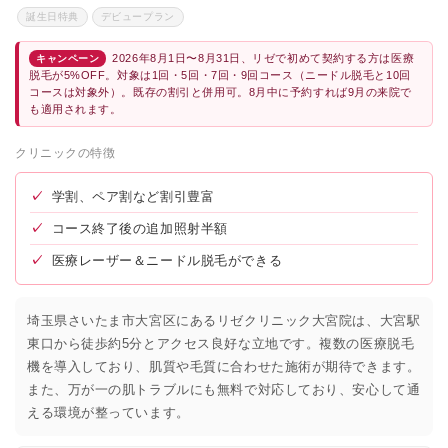
誕生日特典
デビュープラン
2026年8月1日〜8月31日、リゼで初めて契約する方は医療
キャンペーン
脱毛が5%OFF。対象は1回・5回・7回・9回コース（ニードル脱毛と10回
コースは対象外）。既存の割引と併用可。8月中に予約すれば9月の来院で
も適用されます。
クリニックの特徴
✓
学割、ペア割など割引豊富
✓
コース終了後の追加照射半額
✓
医療レーザー＆ニードル脱毛ができる
埼玉県さいたま市大宮区にあるリゼクリニック大宮院は、大宮駅
東口から徒歩約5分とアクセス良好な立地です。複数の医療脱毛
機を導入しており、肌質や毛質に合わせた施術が期待できます。
また、万が一の肌トラブルにも無料で対応しており、安心して通
える環境が整っています。