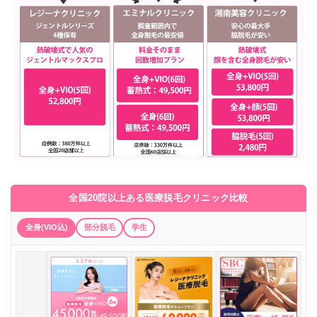
全国20院以上ある医療脱毛クリニック比較
全身(VIO込)
部分脱毛
学生