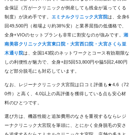
金保証（万が一クリニックが倒産しても残金が返ってくる
制度）が決め手です。
エミナルクリニック大宮院
は、全身6
回49,500円（相場より約38%安）と業界屈指の低価格で、
全身+VIOのセットプランも非常に割安なのが強みです。
湘
南美容クリニック大宮東口院・大宮西口院・大宮さくら並
木通り院
は、全国143院のネットワークとコース有効期限な
しの利便性が魅力で、全身+顔5回53,800円や脇5回2,480円
など部分脱毛にも対応しています。
なお、レジーナクリニック大宮院は口コミ評価も★4.6（72
0件）と高く、4.0以上の高評価を獲得している点も安心材
料のひとつです。
選び方は、機器性能と追加費用のなさを重視するならレジ
ーナクリニック大宮院を筆頭に、とにかく全身脱毛の安さ
を追求するならエミナルクリニック大宮院、店舗の多さと