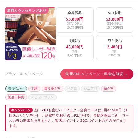
無料カウンセリングあり
全身脱毛
VIO脱毛
53,800円
53,800円
5回VIO込み
5回全身込み
10,760円/回
10,760円/回
顔脱毛
ワキ脱毛
45,000円
2,480円
5回
5回
9,000円/回
496円/回
プラン・キャンペーン
最新のキャンペーン・料金を確認 →
都度払い可
学割
乗り換え割
ペア割
シニア割
紹介割
誕生日特典
デビュープラン
顔・VIOも含むパーフェクト全身コースは5回87,500円（1
キャンペーン
回あたり17,500円）。診察料や剃り残し代は0円で、再照射保証つき・コー
スの有効期限もありません。楽天ポイントとSBCポイントの両方が貯まり
ます。