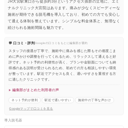
JR大宮駅東口から徒歩約3分というアクセス抜群の立地に、エミ
ナルクリニック大宮院はあります。痛みが少なくスピーディーな
施術が期待できる脱毛機を導入しており、初めての方でも安心し
て通える体制を整えています。シンプルな料金体系と、無理なく
続けられる施術間隔も魅力です。
💬 口コミ・評判
Googleの口コミをもとに編集部が要約
スタッフの接遇が丁寧で、施術中に痛みを感じた際もその都度こま
めに声かけや調整を行ってくれるため、リラックスして通えると好
評です。ネット予約の利便性が高く、プランや金額面についても納
得感のある説明が受けられるため、初めての方も相談しやすい環境
が整っています。駅近でアクセスも良く、通いやすさを重視する方
に適したクリニックです。
編集部がまとめた利用者の声
ネット予約が便利
駅近で通いやすい
施術中の丁寧な声かけ
Googleマップで口コミを見る
導入脱毛器