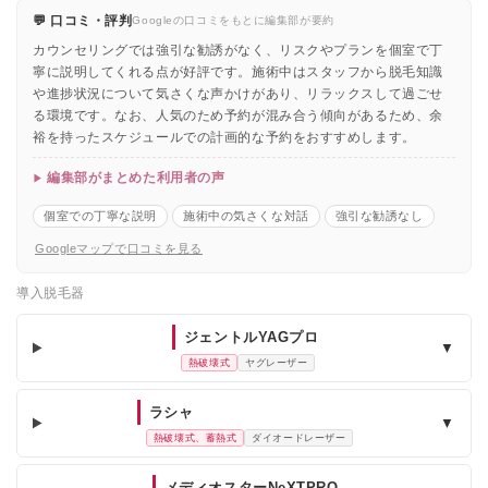
💬 口コミ・評判
Googleの口コミをもとに編集部が要約
カウンセリングでは強引な勧誘がなく、リスクやプランを個室で丁
寧に説明してくれる点が好評です。施術中はスタッフから脱毛知識
や進捗状況について気さくな声かけがあり、リラックスして過ごせ
る環境です。なお、人気のため予約が混み合う傾向があるため、余
裕を持ったスケジュールでの計画的な予約をおすすめします。
編集部がまとめた利用者の声
個室での丁寧な説明
施術中の気さくな対話
強引な勧誘なし
Googleマップで口コミを見る
導入脱毛器
ジェントルYAGプロ
▼
熱破壊式
ヤグレーザー
ラシャ
▼
熱破壊式、蓄熱式
ダイオードレーザー
メディオスターNeXTPRO