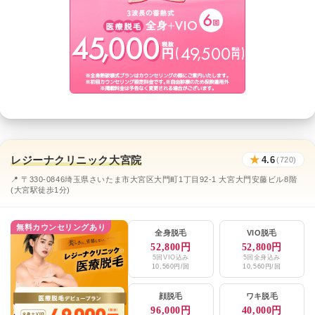
レジーナクリニック大宮院
★
4.6
(720)
📍 〒330-0846埼玉県さいたま市大宮区大門町1丁目92-1 大宮大門安藤ビル8階
(大宮駅徒歩1分)
無料カウンセリングあり
全身脱毛
VIO脱毛
52,800円
52,800円
5回VIO込み
5回全身込み
10,560円/回
10,560円/回
顔脱毛
ワキ脱毛
96,000円
40,000円