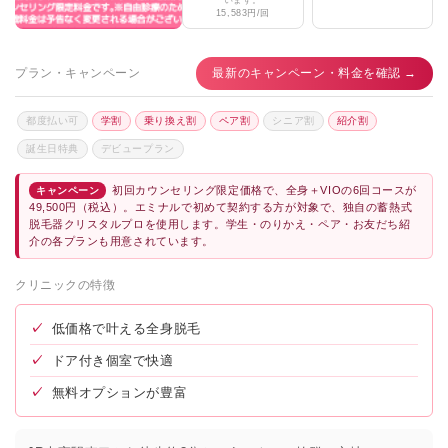
15,583円/回
メンズジェニー大宮
★4.8 / 5（114件）
大宮マリアクリニック
★3.5 / 5（79件）
プラン・キャンペーン
最新のキャンペーン・料金を確認 →
DMTC大宮院
★4.7 / 5（1,324件）
都度払い可
学割
乗り換え割
ペア割
シニア割
紹介割
あおばクリニック大宮院
★3.2 / 5（73件）
誕生日特典
デビュープラン
初回カウンセリング限定価格で、全身＋VIOの6回コースが
キャンペーン
49,500円（税込）。エミナルで初めて契約する方が対象で、独自の蓄熱式
脱毛器クリスタルプロを使用します。学生・のりかえ・ペア・お友だち紹
介の各プランも用意されています。
クリニックの特徴
✓
低価格で叶える全身脱毛
✓
ドア付き個室で快適
✓
無料オプションが豊富