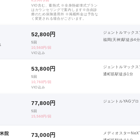
VIO含む、蓄熱式 ※全身熱破壊式プラン
はカウンセリングで案内します※自由診
療のため保険適用外 ※掲載料金は予告な
く変更される場合がございます。
ジェントルマックス
52,800
円
福岡(天神)駅徒歩4
5回
手
10,560円/回
VIO込み
ジェントルマックス
53,800
円
通町筋駅徒歩1分
5回
10,760円/回
VIO込み
ジェントルYAGプロ
77,800
円
5回
15,560円/回
留米院
メディオスターNeX
73,000
円