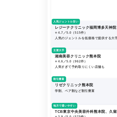
人気ジェントル安い
レジーナクリニック福岡博多天神院
⭐️ 4.7／5.0（515件）
人気のジェントルを低価格で提供する大
主要大手
湘南美容クリニック熊本院
⭐️ 4.6／5.0（962件）
人気すぎて予約取りにくい店舗も
割引豊富
リゼクリニック熊本院
学割、ペア割など割引豊富
地方で通いやすい
TCB東京中央美容外科熊本院、久
⭐️ 3.9／5.0（575件）