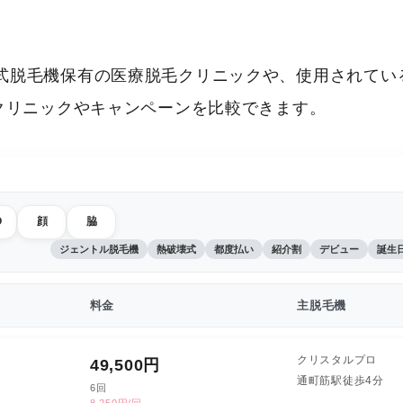
式脱毛機保有の医療脱毛クリニックや、使用されてい
いクリニックやキャンペーンを比較できます。
O
顔
脇
ジェントル脱毛機
熱破壊式
都度払い
紹介割
デビュー
誕生
料金
主脱毛機
クリスタルプロ
49,500
円
通町筋駅徒歩4分
6回
8,250円/回