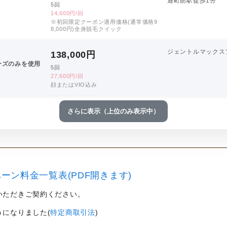
通町筋駅徒歩1分
5回
14,600円/回
※初回限定クーポン適用価格(通常価格9
8,000円)全身脱毛クイック
ジェントルマックス
138,000
円
ーズのみを使用
5回
27,600円/回
顔またはVIO込み
さらに表示（上位のみ表示中）
ーン料金一覧表(PDF開きます)
いただきご契約ください。
うになりました(
特定商取引法
)