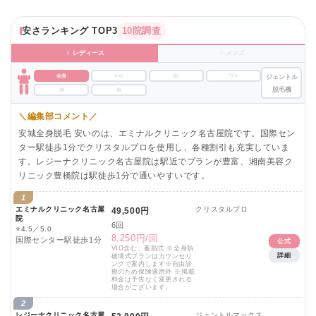
安さランキング TOP3
10院調査
♀ レディース
♂ メンズ
全身
VIO
顔
ワキ
ジェントル
脱毛機
脚
腕
＼編集部コメント／
安城全身脱毛 安いのは、エミナルクリニック名古屋院です。国際セン
ター駅徒歩1分でクリスタルプロを使用し、各種割引も充実していま
す。レジーナクリニック名古屋院は駅近でプランが豊富、湘南美容ク
リニック豊橋院は駅徒歩1分で通いやすいです。
1
エミナルクリニック名古屋
クリスタルプロ
49,500円
院
6回
⭐
4.5／5.0
8,250円/回
国際センター駅徒歩1分
公式
VIO含む、蓄熱式 ※全身熱
詳細
破壊式プランはカウンセリ
ングで案内します※自由診
療のため保険適用外 ※掲載
料金は予告なく変更される
場合がございます。
2
レジーナクリニック名古屋
ジェントルマックス