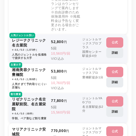
ランはカウンセリ
ングで案内します
※自由診療のため
保険適用外 ※掲載
料金は予告なく変
更される場合がご
ざいます。
人気ジェントル安い
ジェントルマ
レジーナクリニック
52,800
円
公式
ックスプロプ
名古屋院
ラス
5回
⭐️ 4.6／5.0（1,073件）
国際センター
詳細
10,560円/回
人気のジェントルを低価格
駅徒歩4分
で提供する大手
VIO込み
主要大手
ジェントルマ
湘南美容クリニック
53,800
円
公式
ックスプロ
豊橋院
豊橋駅徒歩1分
5回
⭐️ 4.8／5.0（1,959件）
詳細
10,760円/回
人気すぎて予約取りにくい
店舗も
VIO込み
割引豊富
ジェントルYA
リゼクリニック名古
77,800
円
公式
Gプロ
屋駅前院、名古屋栄
名古屋駅徒歩2
5回
院
分
詳細
15,560円/回
⭐️ 4.4／5.0（68件）
学割、ペア割など割引豊富
ジェントルマ
マリアクリニック安
770,000
円
公式
ックスプロプ
城院