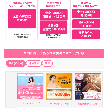
全国20院以上ある医療脱毛クリニック比較
全身(VIO込)
部分脱毛
学生
エミナルクリニック
レジーナクリニック
湘南美容クリニック