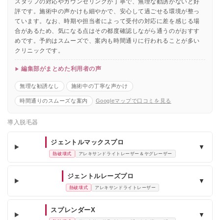
スタッフの対応やカウンセリングが丁寧で、無理な勧誘がないと好
評です。施術中の声かけも細やかで、安心して過ごせる環境が整っ
ています。なお、時期や担当者によって受付の対応に差を感じる場
合があるため、気になる点はその都度確認しながら通うのがおすす
めです。予約はスムーズで、案内も時間通りに行われることが多い
クリニックです。
編集部がまとめた利用者の声
無理な勧誘なし
施術中の丁寧な声かけ
時間通りのスムーズな案内
Googleマップで口コミを見る
導入脱毛器
ジェントルマックスプロ
▼
熱破壊式
アレキサンドライトレーザー＆ヤグレーザー
ジェントルレーズプロ
▼
熱破壊式
アレキサンドライトレーザー
スプレンダーX
▼