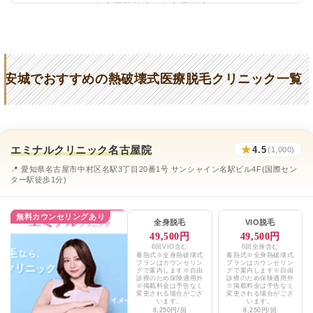
リゼクリニック名古屋駅前院、名古屋栄院
★4.5 / 5（91件）
マリアクリニック安城院
★3.5 / 5（41件）
ますだ皮ふクリニック
★2.9 / 5（42件）
安城でおすすめの熱破壊式医療脱毛クリニック一覧
咲くらクリニック
★2.9 / 5（172件）
かまた皮膚科
★2.9 / 5（41件）
今本町皮膚科
★3.5 / 5（40件）
エミナルクリニック名古屋院
★
4.5
(1,000)
あいちビューティークリニック
★3.2 / 5（17件）
📍 愛知県名古屋市中村区名駅3丁目20番1号 サンシャイン名駅ビル4F(国際セン
ター駅徒歩1分)
はちメディカルエステ
★2.9 / 5（78件）
無料カウンセリングあり
知立南クリニック
全身脱毛
VIO脱毛
★3.7 / 5（46件）
49,500円
49,500円
6回VIO含む
6回全身含む
エミナルクリニックメンズ名古屋院
★3.3 / 5（128件）
蓄熱式※全身熱破壊式
蓄熱式※全身熱破壊式
プランはカウンセリン
プランはカウンセリン
グで案内します※自由
グで案内します※自由
レジーナクリニックオム名古屋院
★4.7 / 5（439件）
診療のため保険適用外
診療のため保険適用外
※掲載料金は予告なく
※掲載料金は予告なく
変更される場合がござ
変更される場合がござ
います。
います。
湘南美容クリニック豊橋院
★4.8 / 5（1,959件）
8,250円/回
8,250円/回