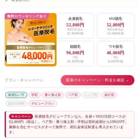
無料カウンセリングあり
全身脱毛
VIO脱毛
52,800円
52,800円
5回VIO込み
5回全身込み
10,560円/回
10,560円/回
顔脱毛
ワキ脱毛
96,000円
40,000円
5回
5回
19,200円/回
8,000円/回
プラン・キャンペーン
最新のキャンペーン・料金を確認 →
都度払い可
学割
乗り換え割
ペア割
シニア割
紹介割
誕生日特典
デビュープラン
医療脱毛デビュープランなら、全身＋VIOの5回コースが
キャンペーン
52,800円（税込）。ペア割・乗り換え割・学割は契約金額から10%OFF。
麻酔を含むサービスがすべて無料で、前払金保証制度も導入されていま
す。