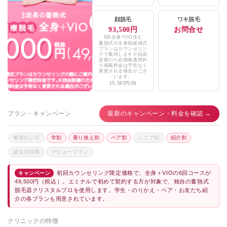
ゴリラクリニック名古屋駅前院
★3.5 / 5（122件）
顔脱毛
ワキ脱毛
93,500円
お問合せ
ますだ皮ふクリニック
★2.9 / 5（42件）
6回全身+VIO含む
蓄熱式※全身熱破壊式
プランはカウンセリン
咲くらクリニック
★2.9 / 5（172件）
グで案内します※自由
診療のため保険適用外
※掲載料金は予告なく
変更される場合がござ
あいちビューティークリニック
★3.2 / 5（17件）
います。
15,583円/回
竜美ヶ丘スキンクリニック
★3.1 / 5（45件）
知立南クリニック
★3.7 / 5（46件）
プラン・キャンペーン
最新のキャンペーン・料金を確認 →
マリアクリニック安城院
★3.5 / 5（41件）
都度払い可
学割
乗り換え割
ペア割
シニア割
紹介割
あおばクリニック
★3.9 / 5（65件）
誕生日特典
デビュープラン
初回カウンセリング限定価格で、全身＋VIOの6回コースが
キャンペーン
49,500円（税込）。エミナルで初めて契約する方が対象で、独自の蓄熱式
脱毛器クリスタルプロを使用します。学生・のりかえ・ペア・お友だち紹
介の各プランも用意されています。
クリニックの特徴