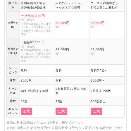
ポイン
全国展開の人気店
人気のジェントル
コース有効期限なし
ト
全身脱毛が低価格
マックスプロ保有
140店舗以上移動可
一括払49,500円
6回・蓄熱式
全身+V
52,800円
53,800円
※全身熱破壊式プランはカ
IO
ウンセリングで案内します
5回
5回
※初回カウンセリング限定
価格
一括払93,500円
6回・蓄熱式
全身+V
99,000円
87,500円
※全身熱破壊式プランはカ
IO+顔
ウンセリングで案内します
5回
5回
※初回カウンセリング限定
価格
シェー
無料
無料
無料(10分)
ビング
麻酔
3000円
無料
2000円〜
キャン
2営業日前20時まで無
webで前日まで無料
2日前まで無料
セル
料
院数
63院
21院
150院以上
キャン
公式
公式
公式
ペーン
最新の料金詳細はクリニックHPでご確認ください。
※自由診療のため保険適用外 ※掲載料金は予告なく変更される場合がござい