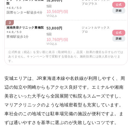
52,800円
院
プロプラス
公式
5回
⭐
4.6／5.0
詳細
10,560円/回
国際センター駅徒歩4分
VIO込み
3
湘南美容クリニック豊橋院
ジェントルマックス
53,800円
プロ
⭐
4.8／5.0
公式
5回
豊橋駅徒歩1分
詳細
10,760円/回
VIO込み
公式料金（税込）を安い順に表示（取材時点）。品質・効果の優劣を示すものでは
ありません。キャンペーン等で変動する場合あり。施術効果には個人差がありま
す。
安城エリアは、JR東海道本線や名鉄線が利用しやすく、周
辺の知立や岡崎からもアクセス良好です。エミナルや湘南
美容といった大手なら全国展開で転院もスムーズですし、
マリアクリニックのような地域密着型も充実しています。
車社会のこの地域では駐車場完備の施設が便利ですよ。ま
ずは通いやすさを基準に選ぶのが失敗しないコツです。