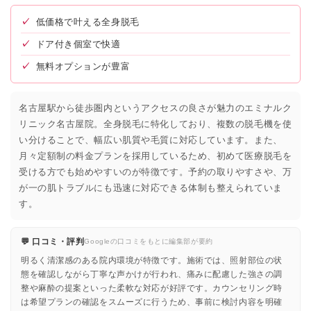
✓
低価格で叶える全身脱毛
✓
ドア付き個室で快適
✓
無料オプションが豊富
名古屋駅から徒歩圏内というアクセスの良さが魅力のエミナルク
リニック名古屋院。全身脱毛に特化しており、複数の脱毛機を使
い分けることで、幅広い肌質や毛質に対応しています。また、
月々定額制の料金プランを採用しているため、初めて医療脱毛を
受ける方でも始めやすいのが特徴です。予約の取りやすさや、万
が一の肌トラブルにも迅速に対応できる体制も整えられていま
す。
💬 口コミ・評判
Googleの口コミをもとに編集部が要約
明るく清潔感のある院内環境が特徴です。施術では、照射部位の状
態を確認しながら丁寧な声かけが行われ、痛みに配慮した強さの調
整や麻酔の提案といった柔軟な対応が好評です。カウンセリング時
は希望プランの確認をスムーズに行うため、事前に検討内容を明確