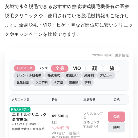
安城で永久脱毛できるおすすめ熱破壊式脱毛機保有の医療
脱毛クリニックや、使用されている脱毛機情報をご紹介し
ます。全身脱毛・VIO・ヒゲ・脚など部位毎に安いクリニッ
クやキャンペーンを比較できます。
2026年8月4日更新情報
全身
VIO
顔
脇
レディース
メンズ
ジェントル脱毛機
熱破壊式
都度払い
紹介割
デビュー
誕生日割
シニア割
ペア割
乗換割
学割
クリニック名
料金
主脱毛機
公式
脱毛大手で安い
クリスタルプ
エミナルクリニック
49,500
円
公式
ロ
名古屋院
国際センター
6回
⭐️ 4.5／5.0（1,000件）
駅徒歩1分
詳細
8,250円/回
低価格で叶える全身脱毛
VIO含む、蓄熱式
※全身熱破壊式プ