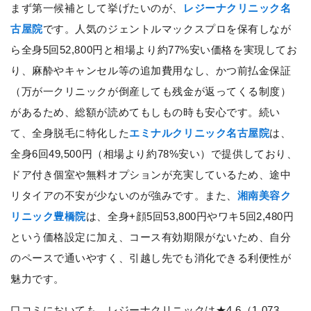
まず第一候補として挙げたいのが、
レジーナクリニック名
古屋院
です。人気のジェントルマックスプロを保有しなが
ら全身5回52,800円と相場より約77%安い価格を実現してお
り、麻酔やキャンセル等の追加費用なし、かつ前払金保証
（万が一クリニックが倒産しても残金が返ってくる制度）
があるため、総額が読めてもしもの時も安心です。続い
て、全身脱毛に特化した
エミナルクリニック名古屋院
は、
全身6回49,500円（相場より約78%安い）で提供しており、
ドア付き個室や無料オプションが充実しているため、途中
リタイアの不安が少ないのが強みです。また、
湘南美容ク
リニック豊橋院
は、全身+顔5回53,800円やワキ5回2,480円
という価格設定に加え、コース有効期限がないため、自分
のペースで通いやすく、引越し先でも消化できる利便性が
魅力です。
口コミにおいても、レジーナクリニックは★4.6（1,073