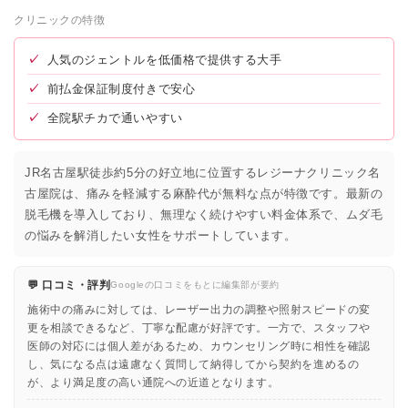
クリニックの特徴
✓
人気のジェントルを低価格で提供する大手
✓
前払金保証制度付きで安心
✓
全院駅チカで通いやすい
JR名古屋駅徒歩約5分の好立地に位置するレジーナクリニック名
古屋院は、痛みを軽減する麻酔代が無料な点が特徴です。最新の
脱毛機を導入しており、無理なく続けやすい料金体系で、ムダ毛
の悩みを解消したい女性をサポートしています。
💬 口コミ・評判
Googleの口コミをもとに編集部が要約
施術中の痛みに対しては、レーザー出力の調整や照射スピードの変
更を相談できるなど、丁寧な配慮が好評です。一方で、スタッフや
医師の対応には個人差があるため、カウンセリング時に相性を確認
し、気になる点は遠慮なく質問して納得してから契約を進めるの
が、より満足度の高い通院への近道となります。