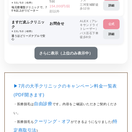
ラス
5回
⭐️ 3.5／5.0（41件）
三河安城駅徒
詳細
154,000円/回
地元密着型クリニックで、7
歩12分
0％以上がリピーター
顔以外
ALEX（アレ
ますだ皮ふクリニッ
お問合せ
公式
キサンドライ
ク
トレーザー）
⭐️ 2.9／5.0（42件）
バス百石下車
詳細
通うほどリーズナブルで安
徒歩8分
心
さらに表示（上位のみ表示中）
▶7月の大手クリニックのキャンペーン料金一覧表
(PDF開きます)
自由診療
・医療脱毛は
です。内容をご確認いただきご契約くださ
い。
クーリング・オフ
特
・医療脱毛も
ができるようになりました(
定商取引法
)