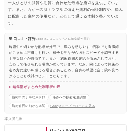
一人ひとりの肌質や毛質に合わせた最適な施術を提供していま
す。また、万が一の肌トラブルに備えた無料の保証制度や、痛み
に配慮した麻酔の使用など、安心して通える体制を整えていま
す。
💬 口コミ・評判
Googleの口コミをもとに編集部が要約
施術中の細やかな配慮が好評で、痛みを感じやすい部位でも看護師
がこまめに声掛けを行い、様子を見ながら照射スピードを調整する
丁寧な対応が特徴です。また、施術範囲の確認も徹底されており、
安心して任せられる環境が整っています。なお、院によって施術の
進め方に違いを感じる場合があるため、自身の希望に合う院を見つ
けることも検討のヒントとなります。
編集部がまとめた利用者の声
施術中の丁寧な声掛け
痛みへの照射速度調整
施術範囲の細かな確認
Googleマップで口コミを見る
導入脱毛器
ジェントルYAGプロ