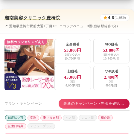
湘南美容クリニック豊橋院
★
4.8
(1,959)
📍 愛知県豊橋市駅前大通1丁目135 ココラアベニュー3階(豊橋駅徒歩1分)
無料カウンセリングあり
全身脱毛
VIO脱毛
53,800円
53,800円
5回VIO込み
5回全身込み
10,760円/回
10,760円/回
顔脱毛
ワキ脱毛
45,000円
2,480円
5回
5回
9,000円/回
496円/回
プラン・キャンペーン
最新のキャンペーン・料金を確認 →
都度払い可
学割
乗り換え割
ペア割
シニア割
紹介割
誕生日特典
デビュープラン