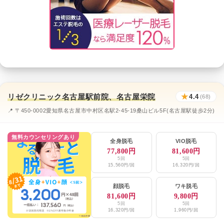
リゼクリニック名古屋駅前院、名古屋栄院
★
4.4
(68)
📍 〒450-0002愛知県名古屋市中村区名駅2-45-19桑山ビル5F(名古屋駅徒歩2分)
無料カウンセリングあり
全身脱毛
VIO脱毛
77,800円
81,600円
5回
5回
15,560円/回
16,320円/回
顔脱毛
ワキ脱毛
81,600円
9,800円
5回
5回
16,320円/回
1,960円/回