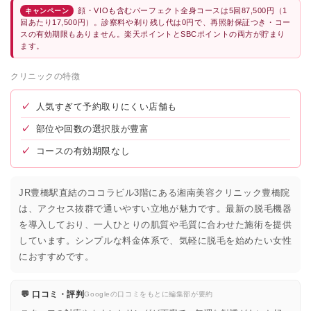
顔・VIOも含むパーフェクト全身コースは5回87,500円（1
キャンペーン
回あたり17,500円）。診察料や剃り残し代は0円で、再照射保証つき・コー
スの有効期限もありません。楽天ポイントとSBCポイントの両方が貯まり
ます。
クリニックの特徴
✓
人気すぎて予約取りにくい店舗も
✓
部位や回数の選択肢が豊富
✓
コースの有効期限なし
JR豊橋駅直結のココラビル3階にある湘南美容クリニック豊橋院
は、アクセス抜群で通いやすい立地が魅力です。最新の脱毛機器
を導入しており、一人ひとりの肌質や毛質に合わせた施術を提供
しています。シンプルな料金体系で、気軽に脱毛を始めたい女性
におすすめです。
💬 口コミ・評判
Googleの口コミをもとに編集部が要約