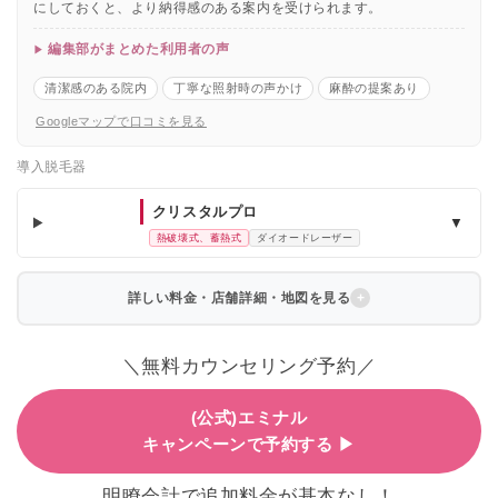
にしておくと、より納得感のある案内を受けられます。
編集部がまとめた利用者の声
清潔感のある院内
丁寧な照射時の声かけ
麻酔の提案あり
Googleマップで口コミを見る
導入脱毛器
クリスタルプロ
▼
熱破壊式、蓄熱式
ダイオードレーザー
詳しい料金・店舗詳細・地図を見る
＼無料カウンセリング予約／
(公式)エミナル
キャンペーンで予約する ▶
明瞭会計で追加料金が基本なし！