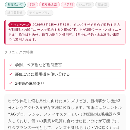
都度払い可
学割
乗り換え割
ペア割
シニア割
紹介割
誕生日特典
デビュープラン
2026年8月1日〜8月31日、メンズリゼで初めて契約する方
キャンペーン
が5回以上の脱毛コースを契約すると5%OFF。ヒゲ3部位セットと針（ニー
ドル）脱毛は対象外。既存の割引と併用可。8月中に予約すれば9月の来院
でも適用されます。
クリニックの特徴
✓
学割、ペア割など割引豊富
✓
部位ごとに脱毛機を使い分ける
✓
2種類の麻酔あり
ヒゲや体毛に悩む男性に向けたメンズリゼは、新橋駅から徒歩3
分というアクセス良好な立地に位置します。施術にはジェントル
YAGプロ、ラシャ、メディオスターという3種類の脱毛機器を導
入しており、個々の肌質や毛質に合わせた使い分けが可能です。
料金プランの一例として、メンズ全身脱毛（顔・VIO除く）5回