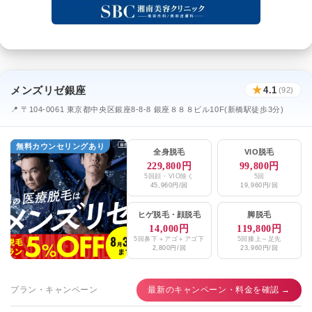
メンズリゼ銀座
★
4.1
(92)
📍 〒104-0061 東京都中央区銀座8-8-8 銀座８８８ビル10F(新橋駅徒歩3分)
無料カウンセリングあり
全身脱毛
VIO脱毛
229,800円
99,800円
5回顔・VIO除く
5回
45,960円/回
19,960円/回
ヒゲ脱毛
・
顔脱毛
脚脱毛
14,000円
119,800円
5回鼻下＋アゴ＋アゴ下
5回膝上～足先
2,800円/回
23,960円/回
プラン・キャンペーン
最新のキャンペーン・料金を確認 →