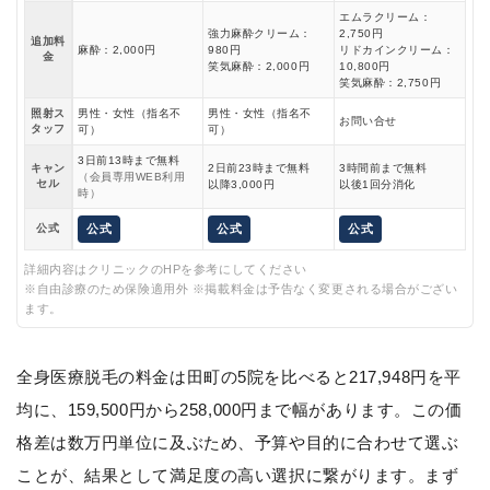
エムラクリーム：
強力麻酔クリーム：
2,750円
追加料
麻酔：2,000円
980円
リドカインクリーム：
金
笑気麻酔：2,000円
10,800円
笑気麻酔：2,750円
照射ス
男性・女性（指名不
男性・女性（指名不
お問い合せ
タッフ
可）
可）
3日前13時まで無料
キャン
2日前23時まで無料
3時間前まで無料
（会員専用WEB利用
セル
以降3,000円
以後1回分消化
時）
公式
公式
公式
公式
詳細内容はクリニックのHPを参考にしてください
※自由診療のため保険適用外 ※掲載料金は予告なく変更される場合がござい
ます。
全身医療脱毛の料金は田町の5院を比べると217,948円を平
均に、159,500円から258,000円まで幅があります。この価
格差は数万円単位に及ぶため、予算や目的に合わせて選ぶ
ことが、結果として満足度の高い選択に繋がります。まず