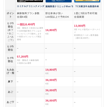
エミナルクリニックメンズ
湘南美容クリニックMen’S
TCB東京中央美容外科
ポイン
麻酔無料プラン多数
部位単体が安い
1度に5回分予約可能
ト
全国64院
140院以上で予約OK
全国展開
ヒゲ3
一括払8,400円
13,000円
部位
3回・蓄熱式 ※初回のみ適用
3回 ※ヒゲ脱毛オーダーメイ
(鼻下
16,800円
※全身熱破壊式プランはカ
ド
+あご
ウンセリングで案内します
6回
初回限定クーポン適用価格
上+あ
※初回カウンセリング限定
（通常38,000円）
価格
ご下)
ヒゲ5
–
–
–
部位
57,200円
ヒゲ6
–
–
5回・蓄熱式 ※麻酔無料
部位
※初回のみ適用
もみあ
19,800円
–
–
げ・頬
6回
36,000円
鼻下
–
–
6回
36,000円
あご
–
–
6回
36,000円
あご下
–
–
6回