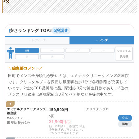
P3
安さランキング TOP3
5院調査
♀ レディース
♂ メンズ
全身
VIO
ひげ
ワキ
ジェントル
脱毛機
脚
腕
＼編集部コメント／
田町でメンズ全身脱毛が安いのは、エミナルクリニックメンズ銀座院
です。クリスタルプロを採用し銀座駅徒歩1分で各種割引が充実して
います。2位のTCB品川院は品川駅徒歩3分で誕生日割があり、3位の
メンズリゼ銀座は新橋駅徒歩3分でペア割などを提供中です。
1
エミナルクリニックメンズ
クリスタルプロ
159,500円
銀座院
5回
⭐
3.9／5.0
公式
31,900円/回
銀座駅徒歩1分
詳細
顔・VIO除く、蓄熱式 ※全
身熱破壊式プランはカウン
セリングで案内します