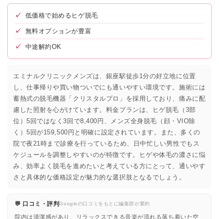
✓
低価格で始めるヒゲ脱毛
✓
無料オプションが豊富
✓
中途解約OK
エミナルクリニックメンズは、銀座駅徒歩1分の好立地に位置
し、仕事帰りや買い物ついでにも通いやすい環境です。施術には
蓄熱式の脱毛機器「クリスタルプロ」を採用しており、痛みに配
慮した照射を心がけています。料金プランは、ヒゲ脱毛（3部
位）5回ではなく3回で8,400円、メンズ全身脱毛（顔・VIO除
く）5回が159,500円と明確に設定されています。また、多くの
院で夜21時まで診療を行っているため、日中忙しい男性でもス
ケジュールを調整しやすいのが特徴です。ヒゲや体毛の濃さに悩
み、効率よく脱毛を進めたいと考えている方にとって、通いやす
さと具体的な価格設定が魅力的な選択肢となるでしょう。
💬 口コミ・評判
Googleの口コミをもとに編集部が要約
院内は清潔感があり、リラックスできる音楽が流れる落ち着いた空