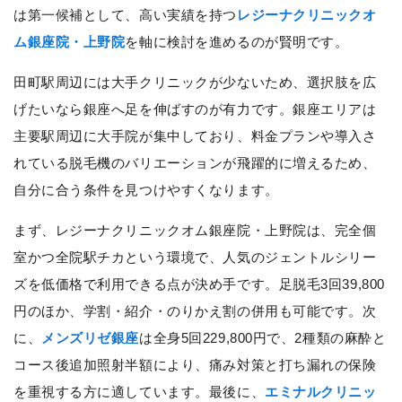
は第一候補として、高い実績を持つ
レジーナクリニックオ
ム銀座院・上野院
を軸に検討を進めるのが賢明です。
田町駅周辺には大手クリニックが少ないため、選択肢を広
げたいなら銀座へ足を伸ばすのが有力です。銀座エリアは
主要駅周辺に大手院が集中しており、料金プランや導入さ
れている脱毛機のバリエーションが飛躍的に増えるため、
自分に合う条件を見つけやすくなります。
まず、レジーナクリニックオム銀座院・上野院は、完全個
室かつ全院駅チカという環境で、人気のジェントルシリー
ズを低価格で利用できる点が決め手です。足脱毛3回39,800
円のほか、学割・紹介・のりかえ割の併用も可能です。次
に、
メンズリゼ銀座
は全身5回229,800円で、2種類の麻酔と
コース後追加照射半額により、痛み対策と打ち漏れの保険
を重視する方に適しています。最後に、
エミナルクリニッ