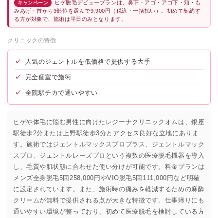
ヒゲ脱毛デビュープランは、鼻下・アゴ・アゴ下・頬・も
キャンペーン
みあげ・首から3部位を選んで9,900円（税込・一括払い）。初めて契約す
る方が対象で、施術は平日のみとなります。
クリニックの特徴
✓
人気のジェントルを低価格で提供する大手
✓
完全個室で施術
✓
全院駅チカで通いやすい
ヒゲや体毛に悩む男性に向けたレジーナクリニックオムは、銀座
駅徒歩2分または上野駅徒歩3分とアクセス良好な立地にありま
す。施術ではジェントルマックスプロプラス、ジェントルマック
スプロ、ジェントルレーズプロという複数の医療脱毛機器を導入
し、毛質や肌状態に合わせた使い分けが可能です。料金プランは
メンズ全身脱毛5回258,000円やVIO脱毛5回111,000円など明確
に設定されています。また、施術時の痛みを軽減するための麻酔
クリームが無料で提供される点が大きな特徴です。仕事帰りにも
通いやすい環境が整っており、初めて医療脱毛を検討している方