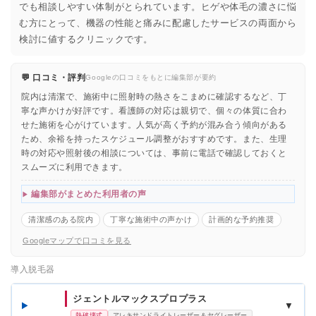
でも相談しやすい体制がとられています。ヒゲや体毛の濃さに悩
む方にとって、機器の性能と痛みに配慮したサービスの両面から
検討に値するクリニックです。
💬 口コミ・評判
Googleの口コミをもとに編集部が要約
院内は清潔で、施術中に照射時の熱さをこまめに確認するなど、丁
寧な声かけが好評です。看護師の対応は親切で、個々の体質に合わ
せた施術を心がけています。人気が高く予約が混み合う傾向がある
ため、余裕を持ったスケジュール調整がおすすめです。また、生理
時の対応や照射後の相談については、事前に電話で確認しておくと
スムーズに利用できます。
編集部がまとめた利用者の声
清潔感のある院内
丁寧な施術中の声かけ
計画的な予約推奨
Googleマップで口コミを見る
導入脱毛器
ジェントルマックスプロプラス
▼
熱破壊式
アレキサンドライトレーザー＆ヤグレーザー