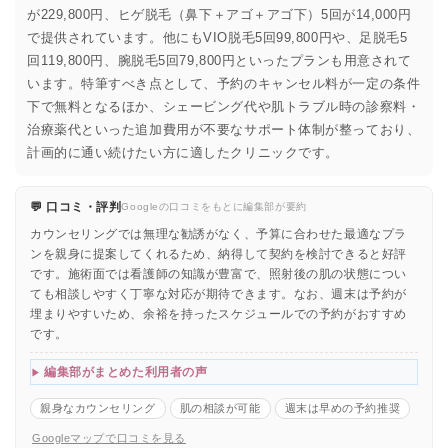
が229,800円、ヒゲ脱毛（鼻下＋アゴ＋アゴ下）5回が14,000円
で提供されています。他にもVIO脱毛5回99,800円や、足脱毛5
回119,800円、腕脱毛5回79,800円といったプランも用意されて
います。特筆すべき点として、予約のキャンセル料が一定の条件
下で無料となるほか、シェービング代や肌トラブル時の診察料・
治療薬代といった追加費用が不要なサポート体制が整っており、
計画的に通い続けたい方に適したクリニックです。
💬 口コミ・評判
Googleの口コミをもとに編集部が要約
カウンセリングでは無理な勧誘がなく、予算に合わせた最適なプラ
ンを親身に提案してくれるため、納得して契約を検討できると好評
です。施術面では看護師の知識が豊富で、照射後の肌の状態につい
ても相談しやすく丁寧な対応が期待できます。なお、週末は予約が
埋まりやすいため、余裕を持ったスケジュールでの予約がおすすめ
です。
編集部がまとめた利用者の声
親身なカウンセリング
肌の相談が可能
週末は早めの予約推奨
Googleマップで口コミを見る