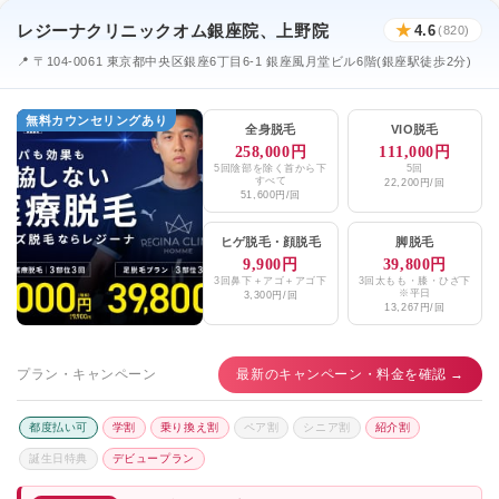
レジーナクリニックオム銀座院、上野院
★
4.6
(820)
📍 〒104-0061 東京都中央区銀座6丁目6-1 銀座風月堂ビル6階(銀座駅徒歩2分)
無料カウンセリングあり
全身脱毛
VIO脱毛
258,000円
111,000円
5回陰部を除く首から下
5回
すべて
22,200円/回
51,600円/回
ヒゲ脱毛
・
顔脱毛
脚脱毛
9,900円
39,800円
3回鼻下＋アゴ＋アゴ下
3回太もも・膝・ひざ下
※平日
3,300円/回
13,267円/回
プラン・キャンペーン
最新のキャンペーン・料金を確認 →
都度払い可
学割
乗り換え割
ペア割
シニア割
紹介割
誕生日特典
デビュープラン