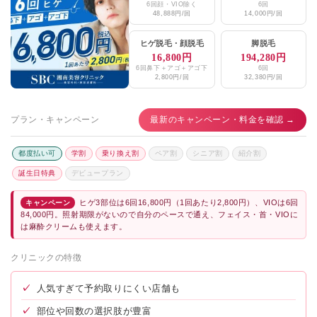
6回顔・VIO除く
6回
48,888円/回
14,000円/回
ヒゲ脱毛
・
顔脱毛
脚脱毛
16,800円
194,280円
6回鼻下＋アゴ＋アゴ下
6回
2,800円/回
32,380円/回
プラン・キャンペーン
最新のキャンペーン・料金を確認 →
都度払い可
学割
乗り換え割
ペア割
シニア割
紹介割
誕生日特典
デビュープラン
ヒゲ3部位は6回16,800円（1回あたり2,800円）、VIOは6回
キャンペーン
84,000円。照射期限がないので自分のペースで通え、フェイス・首・VIOに
は麻酔クリームも使えます。
クリニックの特徴
✓
人気すぎて予約取りにくい店舗も
✓
部位や回数の選択肢が豊富