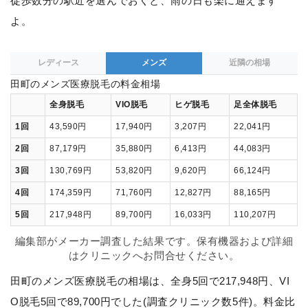
徒歩数分の駅近を選んでおくと、雨の日も楽に通えます
よ。
レディース
メンズ
近隣の相場
田町のメンズ医療脱毛の料金相場
全身脱毛
VIO脱毛
ヒゲ脱毛
足全体脱毛
1回
43,590円
17,940円
3,207円
22,041円
2回
87,179円
35,880円
6,413円
44,083円
3回
130,769円
53,820円
9,620円
66,124円
4回
174,359円
71,760円
12,827円
88,165円
5回
217,948円
89,700円
16,033円
110,207円
編集部がメーカー調査した結果です。保有機器および詳細
はクリニックへお問合せください。
田町のメンズ医療脱毛の相場は、全身5回で217,948円、VI
O脱毛5回で89,700円でした(調査クリニック数5件)。料金比