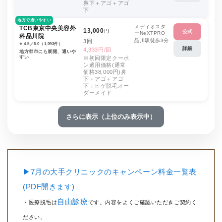
鼻下＋アゴ＋アゴ
下
地方で通いやすい
メディオスタ
TCB東京中央美容外
13,000
円
公式
ーNeXTPRO
科品川院
品川駅徒歩3分
3回
⭐️ 4.5／5.0（1,093件）
詳細
4,333円/回
地方都市にも展開、通いや
すい
※初回限定クーポ
ン適用価格(通常
価格38,000円)鼻
下＋アゴ＋アゴ
下：ヒゲ脱毛オー
ダーメイド
さらに表示（上位のみ表示中）
▶7月の大手クリニックのキャンペーン料金一覧表
(PDF開きます)
自由診療
・医療脱毛は
です。内容をよくご確認いただきご契約く
ださい。