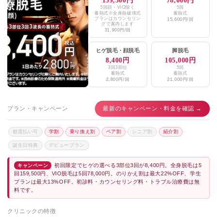
159,500円
78,000円
5回顔・VIO除く
5回
蓄熱式※全身熱破壊式
蓄熱式
プランはカウンセリン
15,600円/回
グで案内します
31,900円/回
ヒゲ脱毛
・
顔脱毛
脚脱毛
8,400円
105,000円
3回3部位
5回
蓄熱式
蓄熱式
2,800円/回
21,000円/回
プラン・キャンペーン
最新のキャンペーン・料金を確認 →
都度払い可
学割
乗り換え割
ペア割
シニア割
紹介割
誕生日特典
デビュープラン
初回限定でヒゲの選べる3部位3回が8,400円。全身脱毛は5
キャンペーン
回159,500円、VIO脱毛は5回78,000円。のりかえ割は最大22%OFF、学生
プランは最大13%OFF。初診料・カウンセリング料・トラブル治療費は無
料です。
クリニックの特徴