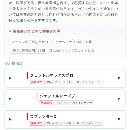
か、医師が術後に担当看護師を名指しで称賛するなど、チーム全体
で患者を支える温かい雰囲気が特徴です。ダウンタイムの経過につ
いては事前の説明通りに進む傾向があるため、術後の予定は余裕を
持って組むのがおすすめです。
編集部がまとめた利用者の声
スタッフの丁寧な声かけ
チームワークの良い対応
術後の経過説明が詳細
Googleマップで口コミを見る
導入脱毛器
ジェントルマックスプロ
▼
熱破壊式
アレキサンドライトレーザー＆ヤグレーザー
ジェントルレーズプロ
▼
熱破壊式
アレキサンドライトレーザー
スプレンダーX
▼
熱破壊式
アレキサンドライトレーザー＆ヤグレーザー