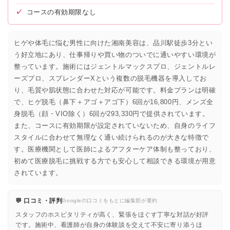
✓
コースの有効期限なし
ヒゲや体毛に悩む男性に向けた湘南美容は、品川駅徒歩3分とい
う好立地にあり、仕事帰りや買い物のついでに通いやすい環境が
整っています。施術にはジェントルマックスプロ、ジェントルレ
ーズプロ、スプレンダーXという複数の脱毛機器を導入してお
り、毛質や肌状態に合わせた対応が可能です。料金プランは明確
で、ヒゲ脱毛（鼻下＋アゴ＋アゴ下）6回が16,800円、メンズ全
身脱毛（顔・VIO除く）6回が293,330円で提供されています。
また、コースに有効期限が設定されていないため、自身のライフ
スタイルに合わせて無理なく通い続けられるのが大きな特徴で
す。医療機関として医師によるアフターケア体制も整っており、
初めて医療脱毛に挑戦する方でも安心して相談できる環境が用意
されています。
💬 口コミ・評判
Googleの口コミをもとに編集部が要約
スタッフのホスピタリティが高く、緊張をほぐす丁寧な対話が好評
です。施術中、看護師が自身の体験談を交えて不安に寄り添うほ