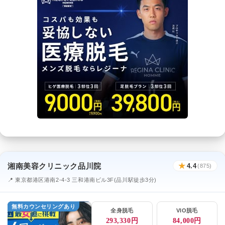
湘南美容クリニック品川院
★
4.4
(875)
📍 東京都港区港南2-4-3 三和港南ビル3F(品川駅徒歩3分)
無料カウンセリングあり
全身脱毛
VIO脱毛
293,330円
84,000円