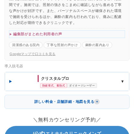
間です。施術では、照射の強さをこまめに確認しながら進める丁寧
な声かけが好評です。また、パーソナルスペースが確保された環境
で施術を受けられるほか、麻酔の案内も行われており、痛みに配慮
した対応が期待できるクリニックです。
編集部がまとめた利用者の声
清潔感のある院内
丁寧な照射の声かけ
麻酔の案内あり
Googleマップで口コミを見る
導入脱毛器
クリスタルプロ
▼
熱破壊式、蓄熱式
ダイオードレーザー
詳しい料金・店舗詳細・地図を見る
＼無料カウンセリング予約／
(公式)エミナルクリニックメンズ