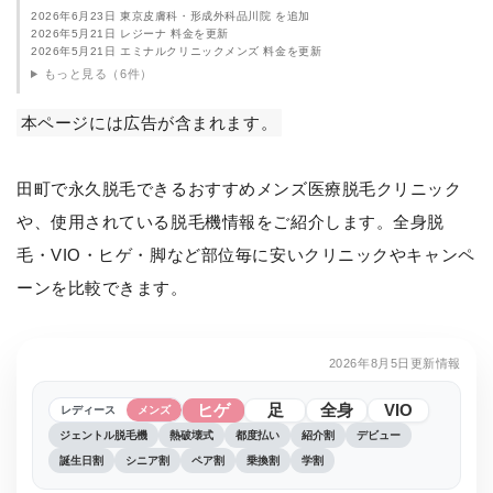
2026年6月23日 東京皮膚科・形成外科品川院 を追加
2026年5月21日 レジーナ 料金を更新
2026年5月21日 エミナルクリニックメンズ 料金を更新
もっと見る（6件）
本ページには広告が含まれます。
田町で永久脱毛できるおすすめメンズ医療脱毛クリニック
や、使用されている脱毛機情報をご紹介します。全身脱
毛・VIO・ヒゲ・脚など部位毎に安いクリニックやキャンペ
ーンを比較できます。
2026年8月5日更新情報
ヒゲ
足
全身
VIO
レディース
メンズ
ジェントル脱毛機
熱破壊式
都度払い
紹介割
デビュー
誕生日割
シニア割
ペア割
乗換割
学割