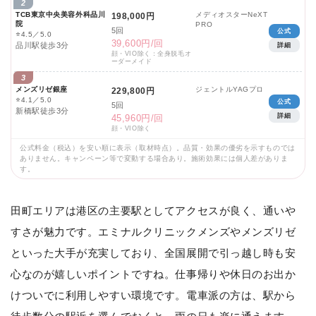
2
TCB東京中央美容外科品川
メディオスターNeXT
198,000円
院
PRO
5回
公式
⭐
4.5／5.0
39,600円/回
品川駅徒歩3分
詳細
顔・VIO除く：全身脱毛オ
ーダーメイド
3
メンズリゼ銀座
ジェントルYAGプロ
229,800円
⭐
4.1／5.0
公式
5回
新橋駅徒歩3分
詳細
45,960円/回
顔・VIO除く
公式料金（税込）を安い順に表示（取材時点）。品質・効果の優劣を示すものでは
ありません。キャンペーン等で変動する場合あり。施術効果には個人差がありま
す。
田町エリアは港区の主要駅としてアクセスが良く、通いや
すさが魅力です。エミナルクリニックメンズやメンズリゼ
といった大手が充実しており、全国展開で引っ越し時も安
心なのが嬉しいポイントですね。仕事帰りや休日のお出か
けついでに利用しやすい環境です。電車派の方は、駅から