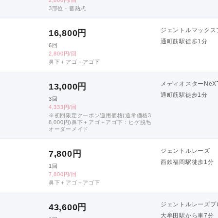
3部位・蓄熱式
ジェントルマックス
16,800
円
通町筋駅徒歩1分
6回
2,800円/回
鼻下＋アゴ＋アゴ下
メディオスターNeX
13,000
円
通町筋駅徒歩1分
3回
4,333円/回
※初回限定クーポン適用価格(通常価格3
8,000円)鼻下＋アゴ＋アゴ下：ヒゲ脱毛
オーダーメイド
ジェントルレーズ
7,800
円
西鉄福岡駅徒歩1分
1回
7,800円/回
鼻下＋アゴ＋アゴ下
ジェントルレーズプ
43,600
円
大牟田駅から車7分