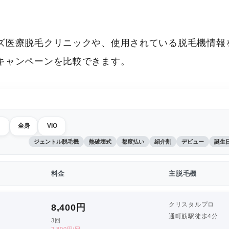
ズ医療脱毛クリニックや、使用されている脱毛機情報を
キャンペーンを比較できます。
全身
VIO
ジェントル脱毛機
熱破壊式
都度払い
紹介割
デビュー
誕生
料金
主脱毛機
クリスタルプロ
8,400
円
通町筋駅徒歩4分
3回
2,800円/回