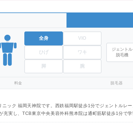
全身
VIO
ジェントル
ひげ
ワキ
脱毛機
脚
腕
料金
脱毛器
リニック 福岡天神院です。西鉄福岡駅徒歩1分でジェントルレ
が充実し、TCB東京中央美容外科熊本院は通町筋駅徒歩1分で