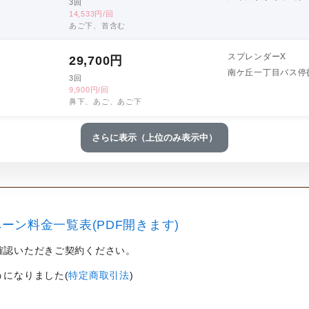
3回
14,533円/回
あご下、首含む
スプレンダーX
29,700
円
南ケ丘一丁目バス停
3回
9,900円/回
鼻下、あご、あご下
さらに表示（上位のみ表示中）
ーン料金一覧表(PDF開きます)
確認いただきご契約ください。
うになりました(
特定商取引法
)