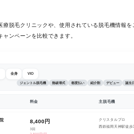
医療脱毛クリニックや、使用されている脱毛機情報をご
キャンペーンを比較できます。
全身
VIO
ジェントル脱毛機
熱破壊式
都度払い
紹介割
デビュー
誕生
料金
主脱毛機
院
クリスタルプロ
8,400
円
西鉄福岡天神駅徒歩
3回
2,800円/回