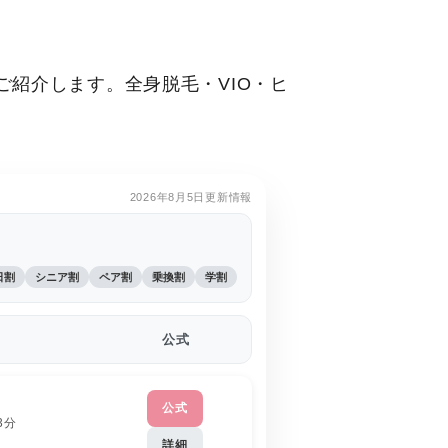
紹介します。全身脱毛・VIO・ヒ
2026年8月5日更新情報
日割
シニア割
ペア割
乗換割
学割
公式
公式
3分
詳細