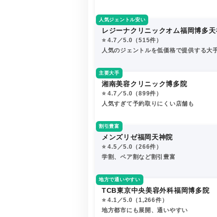
人気ジェントル安い
レジーナクリニックオム福岡博多天
⭐️ 4.7／5.0（515件）
人気のジェントルを低価格で提供する大
主要大手
湘南美容クリニック博多院
⭐️ 4.7／5.0（899件）
人気すぎて予約取りにくい店舗も
割引豊富
メンズリゼ福岡天神院
⭐️ 4.5／5.0（266件）
学割、ペア割など割引豊富
地方で通いやすい
TCB東京中央美容外科福岡博多院
⭐️ 4.1／5.0（1,266件）
地方都市にも展開、通いやすい