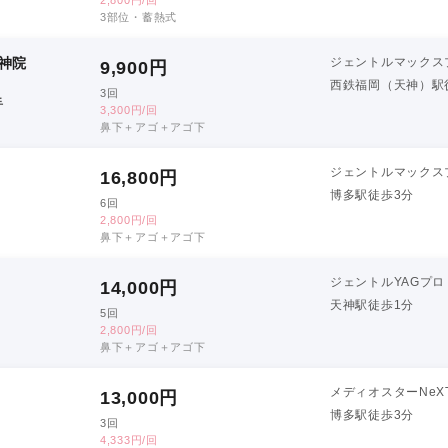
3部位・蓄熱式
神院
ジェントルマックス
9,900
円
西鉄福岡（天神）駅
3回
手
3,300円/回
鼻下＋アゴ＋アゴ下
ジェントルマックス
16,800
円
博多駅徒歩3分
6回
2,800円/回
鼻下＋アゴ＋アゴ下
ジェントルYAGプロ
14,000
円
天神駅徒歩1分
5回
2,800円/回
鼻下＋アゴ＋アゴ下
メディオスターNeX
13,000
円
博多駅徒歩3分
3回
4,333円/回