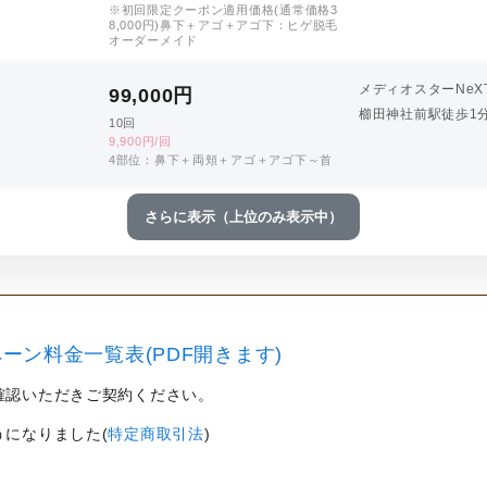
※初回限定クーポン適用価格(通常価格3
8,000円)鼻下＋アゴ＋アゴ下：ヒゲ脱毛
オーダーメイド
メディオスターNeX
99,000
円
櫛田神社前駅徒歩1
10回
9,900円/回
4部位：鼻下＋両頬＋アゴ＋アゴ下～首
さらに表示（上位のみ表示中）
ーン料金一覧表(PDF開きます)
確認いただきご契約ください。
うになりました(
特定商取引法
)