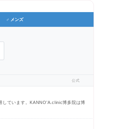
♂ メンズ
公式
ます。KANNO’A.clinic博多院は博