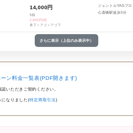
ジェントルYAGプロ
14,000
円
心斎橋駅徒歩3分
5回
2,800円/回
鼻下＋アゴ＋アゴ下
さらに表示（上位のみ表示中）
ーン料金一覧表(PDF開きます)
確認いただきご契約ください。
うになりました(
特定商取引法
)