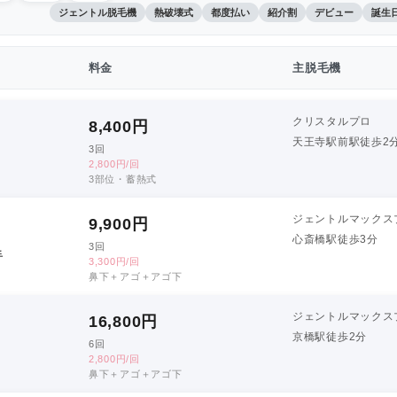
ジェントル脱毛機
熱破壊式
都度払い
紹介割
デビュー
誕生
料金
主脱毛機
クリスタルプロ
8,400
円
天王寺駅前駅徒歩2
3回
2,800円/回
3部位・蓄熱式
ジェントルマックス
9,900
円
心斎橋駅徒歩3分
3回
手
3,300円/回
鼻下＋アゴ＋アゴ下
ジェントルマックス
16,800
円
京橋駅徒歩2分
6回
2,800円/回
鼻下＋アゴ＋アゴ下