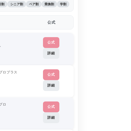
日割
シニア割
ペア割
乗換割
学割
公式
公式
分
詳細
プロプラス
公式
詳細
プロ
公式
詳細