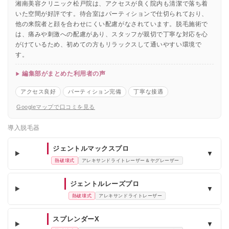
湘南美容クリニック松戸院は、アクセスが良く院内も清潔で落ち着
いた空間が好評です。待合室はパーティションで仕切られており、
他の来院者と顔を合わせにくい配慮がなされています。脱毛施術で
は、痛みや刺激への配慮があり、スタッフが親切で丁寧な対応を心
がけているため、初めての方もリラックスして通いやすい環境で
す。
編集部がまとめた利用者の声
アクセス良好
パーティション完備
丁寧な接遇
Googleマップで口コミを見る
導入脱毛器
ジェントルマックスプロ
▼
熱破壊式
アレキサンドライトレーザー＆ヤグレーザー
ジェントルレーズプロ
▼
熱破壊式
アレキサンドライトレーザー
スプレンダーX
▼