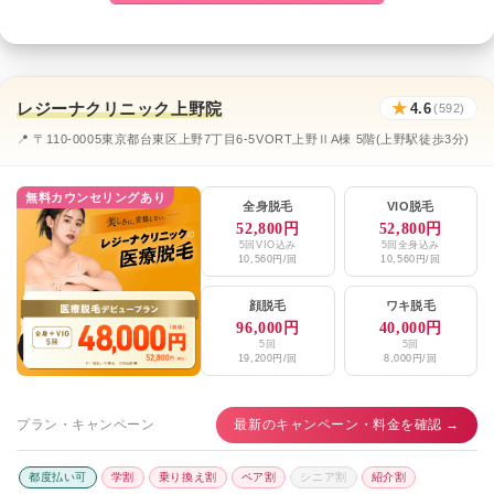
レジーナクリニック上野院
★
4.6
(592)
📍 〒110-0005東京都台東区上野7丁目6-5VORT上野ⅡA棟 5階(上野駅徒歩3分)
無料カウンセリングあり
全身脱毛
VIO脱毛
52,800円
52,800円
5回VIO込み
5回全身込み
10,560円/回
10,560円/回
顔脱毛
ワキ脱毛
96,000円
40,000円
5回
5回
19,200円/回
8,000円/回
プラン・キャンペーン
最新のキャンペーン・料金を確認 →
都度払い可
学割
乗り換え割
ペア割
シニア割
紹介割