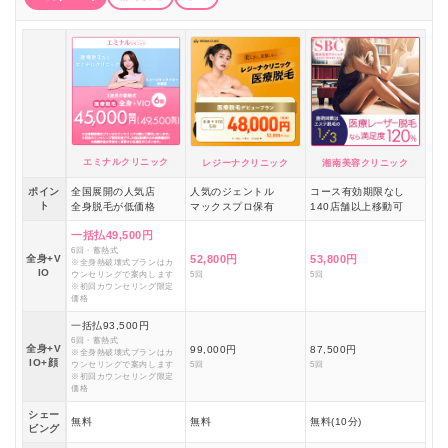
エミナルクリニック
レジーナクリニック
湘南美容クリニック
ポイン
全国展開の人気店
人気のジェントル
コース有効期限なし
ト
全身脱毛が低価格
マックスプロ保有
140店舗以上移動可
一括払49,500円
6回・蓄熱式
全身+V
52,800円
53,800円
※全身熱破壊式プランはカ
IO
ウンセリングで案内します
5回
5回
※初回カウンセリング限定
価格
一括払93,500円
6回・蓄熱式
全身+V
99,000円
87,500円
※全身熱破壊式プランはカ
IO+顔
ウンセリングで案内します
5回
5回
※初回カウンセリング限定
価格
シェー
無料
無料
無料(10分)
ビング