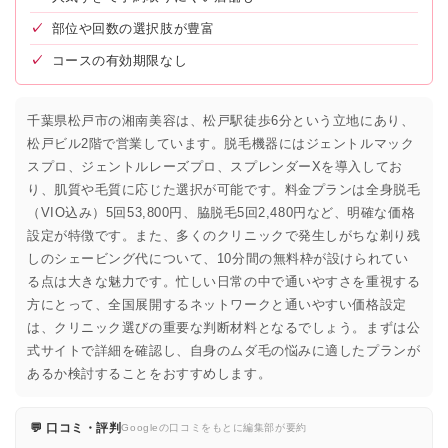
✓
部位や回数の選択肢が豊富
✓
コースの有効期限なし
千葉県松戸市の湘南美容は、松戸駅徒歩6分という立地にあり、
松戸ビル2階で営業しています。脱毛機器にはジェントルマック
スプロ、ジェントルレーズプロ、スプレンダーXを導入してお
り、肌質や毛質に応じた選択が可能です。料金プランは全身脱毛
（VIO込み）5回53,800円、脇脱毛5回2,480円など、明確な価格
設定が特徴です。また、多くのクリニックで発生しがちな剃り残
しのシェービング代について、10分間の無料枠が設けられてい
る点は大きな魅力です。忙しい日常の中で通いやすさを重視する
方にとって、全国展開するネットワークと通いやすい価格設定
は、クリニック選びの重要な判断材料となるでしょう。まずは公
式サイトで詳細を確認し、自身のムダ毛の悩みに適したプランが
あるか検討することをおすすめします。
💬 口コミ・評判
Googleの口コミをもとに編集部が要約