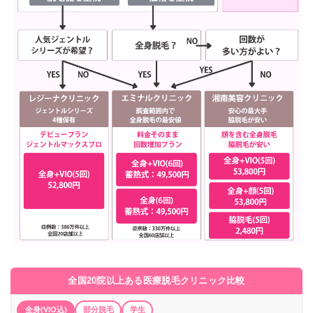
全国20院以上ある医療脱毛クリニック比較
全身(VIO込)
部分脱毛
学生