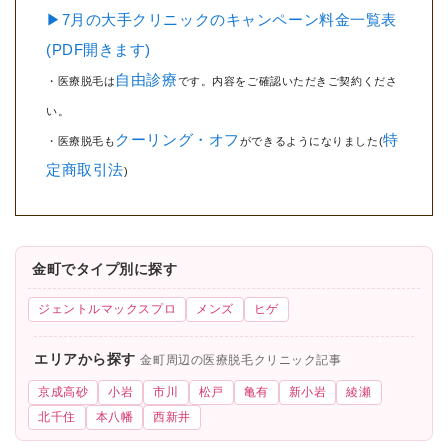
▶7月の大手クリニックのキャンペーン料金一覧表
(PDF開きます)
自由診療
・医療脱毛は
です。内容をご確認いただきご契約くださ
い。
クーリング・オフ
特
・医療脱毛も
ができるようになりました(
定商取引法
)
金町でタイプ別に探す
ジェントルマックスプロ
メンズ
ヒゲ
エリアから探す
金町周辺の医療脱毛クリニック記事
京成高砂
小岩
市川
松戸
亀有
新小岩
綾瀬
北千住
本八幡
西新井