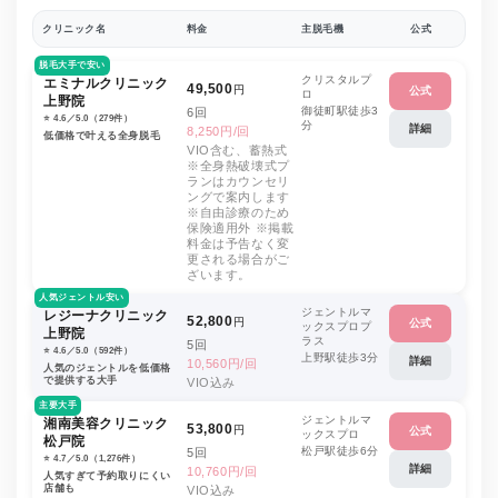
クリニック名
料金
主脱毛機
公式
脱毛大手で安い
クリスタルプ
エミナルクリニック
49,500
円
公式
ロ
上野院
御徒町駅徒歩3
6回
⭐️ 4.6／5.0（279件）
分
詳細
8,250円/回
低価格で叶える全身脱毛
VIO含む、蓄熱式
※全身熱破壊式プ
ランはカウンセリ
ングで案内します
※自由診療のため
保険適用外 ※掲載
料金は予告なく変
更される場合がご
ざいます。
人気ジェントル安い
ジェントルマ
レジーナクリニック
52,800
円
公式
ックスプロプ
上野院
ラス
5回
⭐️ 4.6／5.0（592件）
上野駅徒歩3分
詳細
10,560円/回
人気のジェントルを低価格
で提供する大手
VIO込み
主要大手
ジェントルマ
湘南美容クリニック
53,800
円
公式
ックスプロ
松戸院
松戸駅徒歩6分
5回
⭐️ 4.7／5.0（1,276件）
詳細
10,760円/回
人気すぎて予約取りにくい
店舗も
VIO込み