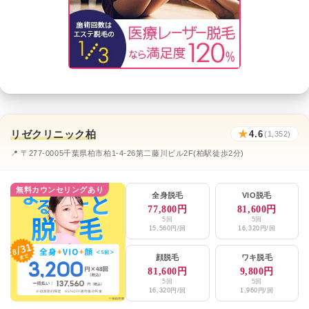
リゼクリニック柏
★
4.6
(1,352)
📍 〒277-0005千葉県柏市柏1-4-26第二藤川ビル2F(柏駅徒歩2分)
無料カウンセリングあり
全身脱毛
VIO脱毛
77,800円
81,600円
5回
5回
15,560円/回
16,320円/回
顔脱毛
ワキ脱毛
81,600円
9,800円
5回
5回
16,320円/回
1,960円/回