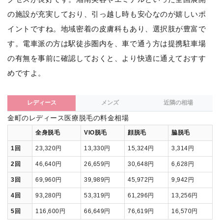
の施設が充実しており、引っ越し時も安心なのが嬉しいポ
イントですね。地域密着の皮膚科もあり、選択肢が豊富で
す。電車派の方は駅徒歩圏内を、車で通う方は提携駐車場
の有無を事前に確認しておくと、より快適に通えておすす
めですよ。
レディース
メンズ
近隣の相場
金町のレディース医療脱毛の料金相場
全身脱毛
VIO脱毛
顔脱毛
脇脱毛
1回
23,320円
13,330円
15,324円
3,314円
2回
46,640円
26,659円
30,648円
6,628円
3回
69,960円
39,989円
45,972円
9,942円
4回
93,280円
53,319円
61,296円
13,256円
5回
116,600円
66,649円
76,619円
16,570円