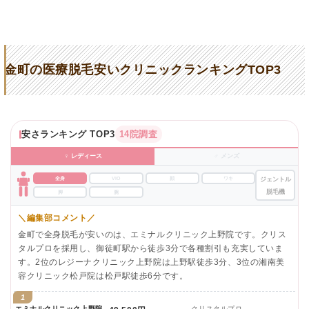
金町の医療脱毛安いクリニックランキングTOP3
安さランキング TOP3
14院調査
♀ レディース
♂ メンズ
全身
VIO
顔
ワキ
ジェントル
脱毛機
脚
腕
＼編集部コメント／
金町で全身脱毛が安いのは、エミナルクリニック上野院です。クリス
タルプロを採用し、御徒町駅から徒歩3分で各種割引も充実していま
す。2位のレジーナクリニック上野院は上野駅徒歩3分、3位の湘南美
容クリニック松戸院は松戸駅徒歩6分です。
1
エミナルクリニック上野院
クリスタルプロ