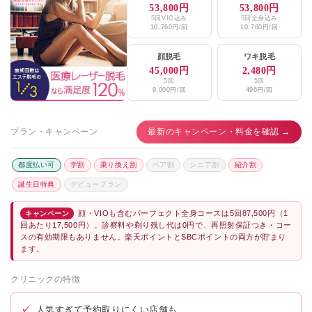
53,800円
53,800円
5回VIO込み
5回全身込み
10,760円/回
10,760円/回
顔脱毛
ワキ脱毛
45,000円
2,480円
5回
5回
9,000円/回
496円/回
プラン・キャンペーン
最新のキャンペーン・料金を確認 →
都度払い可
学割
乗り換え割
ペア割
シニア割
紹介割
誕生日特典
デビュープラン
顔・VIOも含むパーフェクト全身コースは5回87,500円（1
キャンペーン
回あたり17,500円）。診察料や剃り残し代は0円で、再照射保証つき・コー
スの有効期限もありません。楽天ポイントとSBCポイントの両方が貯まり
ます。
クリニックの特徴
✓
人気すぎて予約取りにくい店舗も