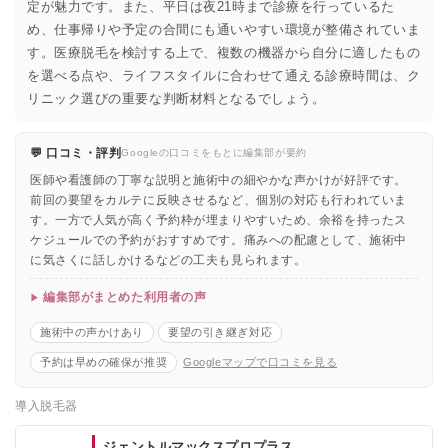
定が魅力です。また、平日は夜21時まで診療を行っているた
め、仕事帰りや予定の合間にも通いやすい環境が整備されていま
す。医療脱毛を検討する上で、複数の機器から自分に適したもの
を選べる点や、ライフスタイルに合わせて通える診療時間は、ク
リニック選びの重要な判断材料となるでしょう。
💬 口コミ・評判
Googleの口コミをもとに編集部が要約
医師や看護師の丁寧な説明と施術中の細やかな声かけが好評です。
前回の要望をカルテに反映させるなど、個別の対応も行われていま
す。一方で人気が高く予約枠が埋まりやすいため、余裕を持ったス
ケジュールでの予約がおすすめです。痛みへの配慮として、施術中
に気さくに話しかけるなどの工夫も見られます。
編集部がまとめた利用者の声
施術中の声かけあり
要望の引き継ぎ対応
予約は早めの確保が推奨
Googleマップで口コミを見る
導入脱毛器
ジェントルマックスプロプラス