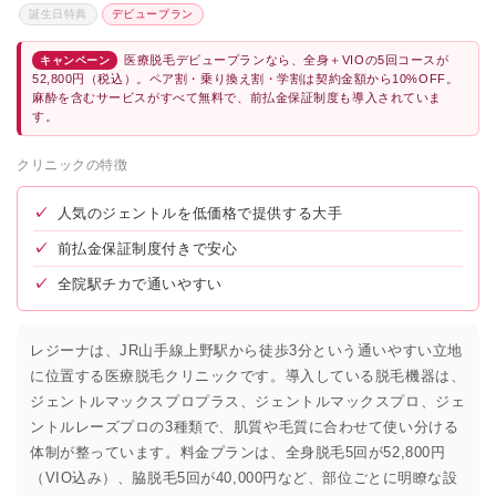
誕生日特典
デビュープラン
医療脱毛デビュープランなら、全身＋VIOの5回コースが
キャンペーン
52,800円（税込）。ペア割・乗り換え割・学割は契約金額から10%OFF。
麻酔を含むサービスがすべて無料で、前払金保証制度も導入されていま
す。
クリニックの特徴
✓
人気のジェントルを低価格で提供する大手
✓
前払金保証制度付きで安心
✓
全院駅チカで通いやすい
レジーナは、JR山手線上野駅から徒歩3分という通いやすい立地
に位置する医療脱毛クリニックです。導入している脱毛機器は、
ジェントルマックスプロプラス、ジェントルマックスプロ、ジェ
ントルレーズプロの3種類で、肌質や毛質に合わせて使い分ける
体制が整っています。料金プランは、全身脱毛5回が52,800円
（VIO込み）、脇脱毛5回が40,000円など、部位ごとに明瞭な設