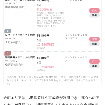
49,500円
⭐
4.6／5.0
6回
御徒町駅徒歩3分
8,250円/回
公式
VIO含む、蓄熱式 ※全身熱
詳細
破壊式プランはカウンセリ
ングで案内します※自由診
療のため保険適用外 ※掲載
料金は予告なく変更される
場合がございます。
2
レジーナクリニック上野院
ジェントルマックス
52,800円
プロプラス
⭐
4.6／5.0
公式
5回
上野駅徒歩3分
詳細
10,560円/回
VIO込み
3
湘南美容クリニック松戸院
ジェントルマックス
53,800円
プロ
⭐
4.7／5.0
公式
5回
松戸駅徒歩6分
詳細
10,760円/回
VIO込み
公式料金（税込）を安い順に表示（取材時点）。品質・効果の優劣を示すものでは
ありません。キャンペーン等で変動する場合あり。施術効果には個人差がありま
す。
金町エリアは、JR常磐線や京成線が利用でき、都心へのア
クセスが良好です。湘南美容やエミナルといった全国展開