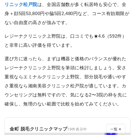
リニック松戸院
は、全国店舗数が多く転居時も安心で、全
身＋顔5回53,800円や脇5回2,480円など、コース有効期限が
ない自由度の高さが強みです。
レジーナクリニック上野院は、口コミでも★4.6（592件）
と非常に高い評価を得ています。
選び方に迷ったら、まずは機器と価格のバランスが優れた
レジーナクリニック上野院を筆頭に検討しましょう。安さ
重視ならエミナルクリニック上野院、部分脱毛や通いやす
さ重視なら湘南美容クリニック松戸院が適しています。カ
ウンセリングは無料ですので、気になる2〜3院の枠を先に
確保し、無理のない範囲で比較を始めてみてください。
金町 脱毛クリニックマップ
19件表示中
一覧 ✕