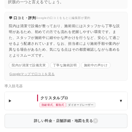
択肢の一つと言えるでしょう。
💬 口コミ・評判
Googleの口コミをもとに編集部が要約
院内は清潔で設備が整っており、施術前にはスタッフから丁寧な説
明があるため、初めての方でも流れを把握しやすい環境です。ま
た、スタッフが施術中に細やかな声かけを行うなど、安心して過ご
せるよう配慮されています。なお、担当者により施術手順や案内が
異なる場合があるため、気になる点はその都度確認しながら進める
とよりスムーズです。
院内が清潔で設備充実
丁寧な施術説明
施術中の声かけ
Googleマップで口コミを見る
導入脱毛器
クリスタルプロ
▼
熱破壊式、蓄熱式
ダイオードレーザー
詳しい料金・店舗詳細・地図を見る