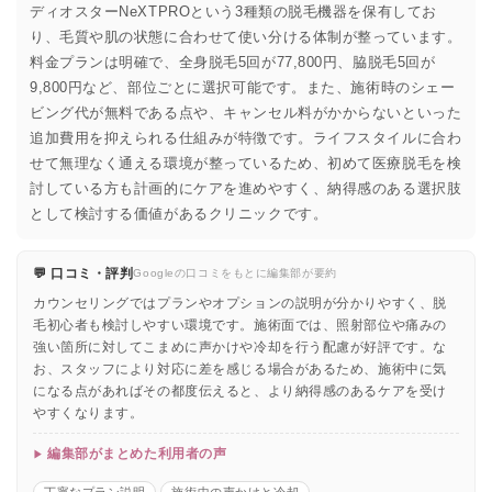
ディオスターNeXTPROという3種類の脱毛機器を保有してお
り、毛質や肌の状態に合わせて使い分ける体制が整っています。
料金プランは明確で、全身脱毛5回が77,800円、脇脱毛5回が
9,800円など、部位ごとに選択可能です。また、施術時のシェー
ビング代が無料である点や、キャンセル料がかからないといった
追加費用を抑えられる仕組みが特徴です。ライフスタイルに合わ
せて無理なく通える環境が整っているため、初めて医療脱毛を検
討している方も計画的にケアを進めやすく、納得感のある選択肢
として検討する価値があるクリニックです。
💬 口コミ・評判
Googleの口コミをもとに編集部が要約
カウンセリングではプランやオプションの説明が分かりやすく、脱
毛初心者も検討しやすい環境です。施術面では、照射部位や痛みの
強い箇所に対してこまめに声かけや冷却を行う配慮が好評です。な
お、スタッフにより対応に差を感じる場合があるため、施術中に気
になる点があればその都度伝えると、より納得感のあるケアを受け
やすくなります。
編集部がまとめた利用者の声
丁寧なプラン説明
施術中の声かけと冷却