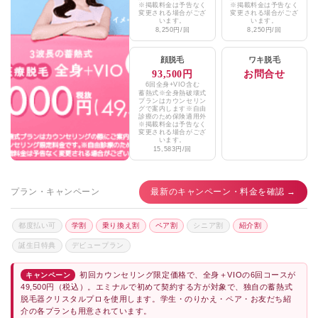
東京八丁堀皮膚科・形成外科
※掲載料金は予告なく
※掲載料金は予告なく
★3.1 (170件)
変更される場合がござ
変更される場合がござ
います。
います。
8,250円/回
8,250円/回
エミナルクリニックメンズ上野院
★4.6 / 5（278件）
顔脱毛
ワキ脱毛
レジーナクリニックオム上野院
★4.6 / 5（592件）
93,500円
お問合せ
6回全身+VIO含む
湘南美容クリニック松戸院
★4.7 / 5（1,315件）
蓄熱式※全身熱破壊式
プランはカウンセリン
グで案内します※自由
メンズリゼ柏
診療のため保険適用外
★3.4 / 5（64件）
※掲載料金は予告なく
変更される場合がござ
います。
東京中央美容外科松戸院
★4.4 / 5（614件）
15,583円/回
プラン・キャンペーン
最新のキャンペーン・料金を確認 →
都度払い可
学割
乗り換え割
ペア割
シニア割
紹介割
誕生日特典
デビュープラン
初回カウンセリング限定価格で、全身＋VIOの6回コースが
キャンペーン
49,500円（税込）。エミナルで初めて契約する方が対象で、独自の蓄熱式
脱毛器クリスタルプロを使用します。学生・のりかえ・ペア・お友だち紹
介の各プランも用意されています。