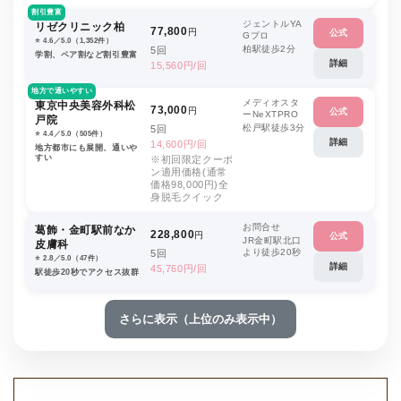
割引豊富
ジェントルYA
リゼクリニック柏
77,800
円
公式
Gプロ
⭐️ 4.6／5.0（1,352件）
柏駅徒歩2分
5回
学割、ペア割など割引豊富
詳細
15,560円/回
地方で通いやすい
メディオスタ
東京中央美容外科松
73,000
円
公式
ーNeXTPRO
戸院
松戸駅徒歩3分
5回
⭐️ 4.4／5.0（505件）
詳細
14,600円/回
地方都市にも展開、通いや
すい
※初回限定クーポ
ン適用価格(通常
価格98,000円)全
身脱毛クイック
お問合せ
葛飾・金町駅前なか
228,800
円
公式
JR金町駅北口
皮膚科
より徒歩20秒
5回
⭐️ 2.8／5.0（47件）
詳細
45,760円/回
駅徒歩20秒でアクセス抜群
さらに表示（上位のみ表示中）