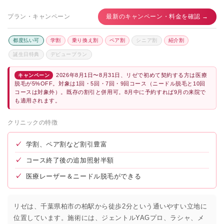
プラン・キャンペーン
最新のキャンペーン・料金を確認 →
都度払い可
学割
乗り換え割
ペア割
シニア割
紹介割
誕生日特典
デビュープラン
2026年8月1日〜8月31日、リゼで初めて契約する方は医療
キャンペーン
脱毛が5%OFF。対象は1回・5回・7回・9回コース（ニードル脱毛と10回
コースは対象外）。既存の割引と併用可。8月中に予約すれば9月の来院で
も適用されます。
クリニックの特徴
✓
学割、ペア割など割引豊富
✓
コース終了後の追加照射半額
✓
医療レーザー＆ニードル脱毛ができる
リゼは、千葉県柏市の柏駅から徒歩2分という通いやすい立地に
位置しています。施術には、ジェントルYAGプロ、ラシャ、メ