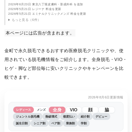
2026年6月23日 東京八丁堀皮膚科・形成外科 を追加
2026年5月21日 レジーナ 料金を更新
2026年5月21日 エミナルクリニックメンズ 料金を更新
もっと見る（6件）
本ページには広告が含まれます。
金町で永久脱毛できるおすすめ医療脱毛クリニックや、使
用されている脱毛機情報をご紹介します。全身脱毛・VIO・
ヒゲ・脚など部位毎に安いクリニックやキャンペーンを比
較できます。
2026年8月6日更新情報
全身
VIO
顔
脇
レディース
メンズ
ジェントル脱毛機
熱破壊式
都度払い
紹介割
デビュー
誕生日割
シニア割
ペア割
乗換割
学割