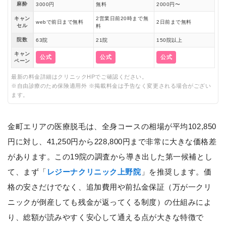
麻酔
3000円
無料
2000円〜
キャン
2営業日前20時まで無
webで前日まで無料
2日前まで無料
セル
料
院数
63院
21院
150院以上
キャン
公式
公式
公式
ペーン
最新の料金詳細はクリニックHPでご確認ください。
※自由診療のため保険適用外 ※掲載料金は予告なく変更される場合がござい
ます。
金町エリアの医療脱毛は、全身コースの相場が平均102,850
円に対し、41,250円から228,800円まで非常に大きな価格差
があります。この19院の調査から導き出した第一候補とし
て、まず「
レジーナクリニック上野院
」を推奨します。価
格の安さだけでなく、追加費用や前払金保証（万が一クリ
ニックが倒産しても残金が返ってくる制度）の仕組みによ
り、総額が読みやすく安心して通える点が大きな特徴で