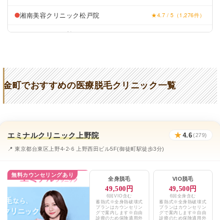
湘南美容クリニック松戸院
★4.7 / 5（1,276件）
リゼクリニック柏
★4.3 / 5（110件）
東京中央美容外科松戸院
★4.4 / 5（505件）
葛飾・金町駅前なか皮膚科
★2.8 (47件)
金町でおすすめの医療脱毛クリニック一覧
金町駅前クリニック
★2.3 (73件)
金町駅前クリニック
★2.3 (73件)
美肌脱毛と痩身専門 Dear金町店
★4.8 (65件)
エミナルクリニック上野院
★
4.6
(279)
にいじゅくクリニック
★3.3 (119件)
📍 東京都台東区上野4-2-6 上野西田ビル5F(御徒町駅徒歩3分)
杉沢皮膚科クリニック
★2.8 (94件)
無料カウンセリングあり
全身脱毛
VIO脱毛
ルビークリニック
★4.9 (838件)
49,500円
49,500円
6回VIO含む
6回全身含む
蓄熱式※全身熱破壊式
蓄熱式※全身熱破壊式
葛飾区金町の皮膚科
★2.8 (47件)
プランはカウンセリン
プランはカウンセリン
グで案内します※自由
グで案内します※自由
診療のため保険適用外
診療のため保険適用外