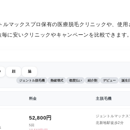
トルマックスプロ保有の医療脱毛クリニックや、使用
部位毎に安いクリニックやキャンペーンを比較できます
O
顔
脇
ジェントル脱毛機
熱破壊式
都度払い
紹介割
デビュー
誕生
料金
主脱毛機
ジェントルマックス
52,800
円
北新地駅徒歩2分
5回
手
10,560円/回