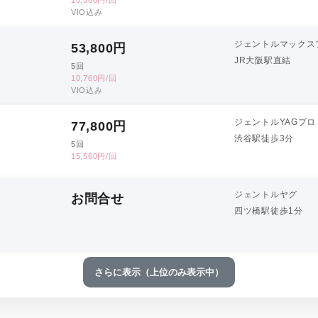
VIO込み
ジェントルマックス
53,800
円
JR大阪駅直結
5回
10,760円/回
VIO込み
ジェントルYAGプロ
77,800
円
渋谷駅徒歩3分
5回
15,560円/回
ジェントルヤグ
お問合せ
四ツ橋駅徒歩1分
さらに表示（上位のみ表示中）