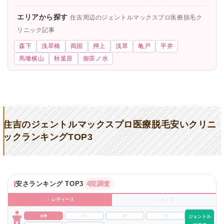
エリアから探す
住吉周辺のジェントルマックスプロ医療脱毛ク
リニック記事
森下
浅草橋
両国
押上
浅草
亀戸
平井
馬喰横山
秋葉原
御茶ノ水
住吉のジェントルマックスプロ医療脱毛安いクリニ
ックランキングTOP3
安さランキング TOP3
4院調査
♀ レディース
♂ メンズ
全身
VIO
顔
ワキ
ジェントル