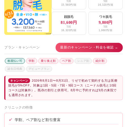
5回
5回
15,560円/回
16,320円/回
顔脱毛
ワキ脱毛
81,600円
9,800円
5回
5回
16,320円/回
1,960円/回
プラン・キャンペーン
最新のキャンペーン・料金を確認 →
都度払い可
学割
乗り換え割
ペア割
シニア割
紹介割
誕生日特典
デビュープラン
2026年8月1日〜8月31日、リゼで初めて契約する方は医療
キャンペーン
脱毛が5%OFF。対象は1回・5回・7回・9回コース（ニードル脱毛と10回
コースは対象外）。既存の割引と併用可。8月中に予約すれば9月の来院で
も適用されます。
クリニックの特徴
✓
学割、ペア割など割引豊富