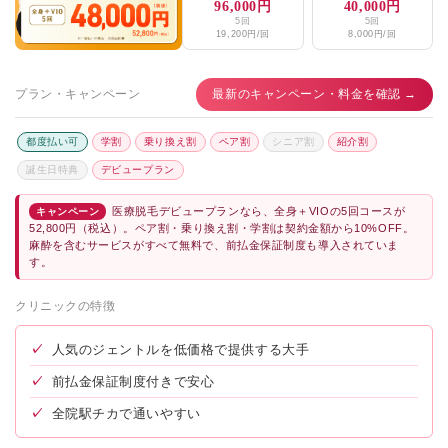
96,000円
40,000円
5回
5回
19,200円/回
8,000円/回
プラン・キャンペーン
最新のキャンペーン・料金を確認 →
都度払い可
学割
乗り換え割
ペア割
シニア割
紹介割
誕生日特典
デビュープラン
医療脱毛デビュープランなら、全身＋VIOの5回コースが
キャンペーン
52,800円（税込）。ペア割・乗り換え割・学割は契約金額から10%OFF。
麻酔を含むサービスがすべて無料で、前払金保証制度も導入されていま
す。
クリニックの特徴
✓
人気のジェントルを低価格で提供する大手
✓
前払金保証制度付きで安心
✓
全院駅チカで通いやすい