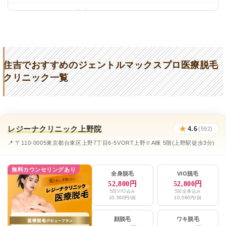
リゼクリニック銀座院
★4.1 / 5（130件）
長谷川クリニック
★4.3 (30件)
うらた皮膚科
★3.3 (47件)
住吉でおすすめのジェントルマックスプロ医療脱毛
ネビュラクリニック
★4.8 (297件)
クリニック一覧
住吉クリニック
★4.5 (317件)
エミナルクリニックメンズ上野院
★4.6 / 5（278件）
レジーナクリニック上野院
★
4.6
レジーナクリニックオム上野院
(592)
★4.6 / 5（592件）
📍 〒110-0005東京都台東区上野7丁目6-5VORT上野ⅡA棟 5階(上野駅徒歩3分)
湘南美容クリニック錦糸町院、新浦安院
★4.6 / 5（526件）
メンズリゼ銀座
★4.1 / 5（92件）
無料カウンセリングあり
全身脱毛
VIO脱毛
52,800円
52,800円
TCB東京中央美容外科秋葉原院
★4.2 / 5（1,040件）
5回VIO込み
5回全身込み
10,560円/回
10,560円/回
顔脱毛
ワキ脱毛