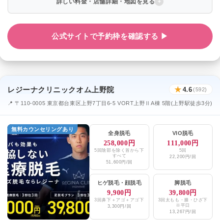
詳しい料金・店舗詳細・地図を見る
公式サイトで予約枠を確認する ▶
レジーナクリニックオム上野院
★
4.6
(592)
📍 〒110-0005 東京都台東区上野7丁目6-5 VORT上野ⅡA棟 5階(上野駅徒歩3分)
無料カウンセリングあり
全身脱毛
VIO脱毛
258,000円
111,000円
5回陰部を除く首から下
5回
すべて
22,200円/回
51,600円/回
ヒゲ脱毛
・
顔脱毛
脚脱毛
9,900円
39,800円
3回鼻下＋アゴ＋アゴ下
3回太もも・膝・ひざ下
※平日
3,300円/回
13,267円/回