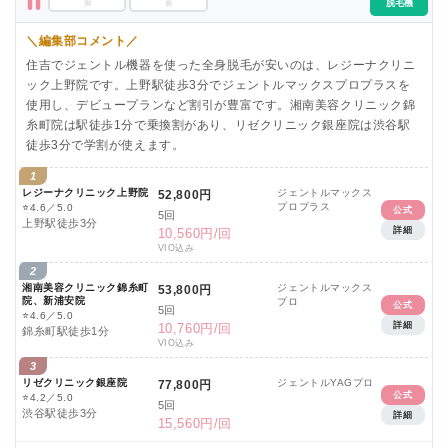
脱毛機
脚
腕
＼編集部コメント／
住吉でジェントル機器を使った全身脱毛が安いのは、レジーナクリニ
ック上野院です。上野駅徒歩3分でジェントルマックスプロプラスを
使用し、デビュープランなど割引が豊富です。湘南美容クリニック錦
糸町院は駅徒歩1分で乗換割があり、リゼクリニック銀座院は渋谷駅
徒歩3分で学割が使えます。
1
レジーナクリニック上野院
ジェントルマックス
52,800円
プロプラス
⭐
4.6／5.0
公式
5回
上野駅徒歩3分
詳細
10,560円/回
VIO込み
2
湘南美容クリニック錦糸町
ジェントルマックス
53,800円
院、新浦安院
プロ
公式
5回
⭐
4.6／5.0
詳細
10,760円/回
錦糸町駅徒歩1分
VIO込み
3
リゼクリニック銀座院
ジェントルYAGプロ
77,800円
公式
⭐
4.2／5.0
5回
渋谷駅徒歩3分
詳細
15,560円/回