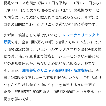
脱毛のコース総額は8万4,730円を平均に、4万1,250円から1
9万8,000円まで大きな価格差があります。脱毛機やサービ
ス内容によって総額が数万円単位で変わるため、まずはご
自身の目的に合わせたクリニック選びが非常に重要です。
まず第一候補として挙げたいのが、
レジーナクリニック上
野院
です。全身5回5万2,800円（相場より約38%安い）とい
う価格設定に加え、ジェントルマックスプロを含む4種の機
器で濃い毛から産毛まで対応し、シェービングや麻酔代な
どの追加費用もかからないため総額が読める点が魅力で
す。また、
湘南美容クリニック錦糸町院・新浦安院
は、全
国に143院を展開しコース有効期限がないため、予約の取り
やすさや引越し先での通いやすさを重視する方に最適で、
全身＋顔5回5万3,800円前後、脇5回2,480円という突出した
安さが強みです。