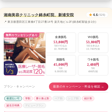
湘南美容クリニック錦糸町院、新浦安院
★
4.6
(526)
📍 東京都墨田区江東橋4丁目27番14号 楽天地ビル2F(錦糸町駅徒歩1分)
無料カウンセリングあり
全身脱毛
VIO脱毛
53,800円
53,800円
5回VIO込み
5回全身込み
10,760円/回
10,760円/回
顔脱毛
ワキ脱毛
45,000円
2,480円
5回
5回
9,000円/回
496円/回
プラン・キャンペーン
最新のキャンペーン・料金を確認 →
都度払い可
学割
乗り換え割
ペア割
シニア割
紹介割
誕生日特典
デビュープラン