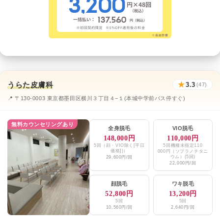
うらた皮膚科
★
3.3
(47)
📍 〒130-0003 東京都墨田区横川３丁目４−１(本城中学前バス停すぐ)
無料カウンセリングあり
全身脱毛
VIO脱毛
148,000円
110,000円
5回（顔・VIO除く[平日
5回機種未指定110
価格])）
000円（ソプラノチタニ
ウム）(5回)
29,600円/回
22,000円/回
顔脱毛
ワキ脱毛
52,800円
13,200円
5回
5回
10,560円/回
2,640円/回