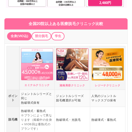
全国20院以上ある医療脱毛クリニック比較
全身(VIO込)
部分脱毛
学生
エミナルクリニック
湘南美容クリニック
レジーナクリニック
ジェントルシリーズと
ポイン
ジェントルシリーズ
人気のジェントル
同じ
ト
脱毛機選択が可能
マックスプロ保有
熱破壊式保有
熱破壊式・蓄熱式
※プランによって異な
脱毛機
ります（掲載中の全身
熱破壊式・光脱毛
熱破壊式・蓄熱式
＋VIO6回は蓄熱式の
プランです）