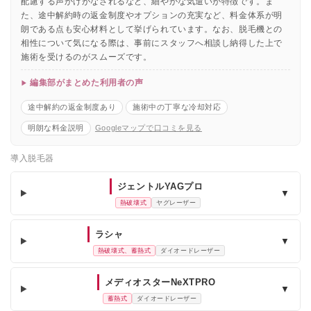
配慮する声かけがなされるなど、細やかな気遣いが特徴です。ま
た、途中解約時の返金制度やオプションの充実など、料金体系が明
朗である点も安心材料として挙げられています。なお、脱毛機との
相性について気になる際は、事前にスタッフへ相談し納得した上で
施術を受けるのがスムーズです。
編集部がまとめた利用者の声
途中解約の返金制度あり
施術中の丁寧な冷却対応
明朗な料金説明
Googleマップで口コミを見る
導入脱毛器
ジェントルYAGプロ
▼
熱破壊式
ヤグレーザー
ラシャ
▼
熱破壊式、蓄熱式
ダイオードレーザー
メディオスターNeXTPRO
▼
蓄熱式
ダイオードレーザー