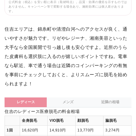
公式料金（税込）を安い順に表示（取材時点）。品質・効果の優劣を示すものでは
ありません。キャンペーン等で変動する場合あり。施術効果には個人差がありま
す。
住吉エリアは、錦糸町や清澄白河へのアクセスが良く、通
いやすさが魅力です。リゼやレジーナ、湘南美容といった
大手なら全国展開で引っ越し後も安心ですよ。近所のうら
た皮膚科も選択肢に入るのが嬉しいポイントですね。電車
なら駅近、車で通う場合は近隣のコインパーキングの有無
を事前にチェックしておくと、よりスムーズに脱毛を始め
られますよ！
レディース
メンズ
近隣の相場
住吉のレディース医療脱毛の料金相場
全身脱毛
VIO脱毛
顔脱毛
脇脱毛
1回
16,620円
14,910円
13,770円
3,274円