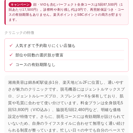
顔・VIOも含むパーフェクト全身コースは5回87,500円（1
キャンペーン
回あたり17,500円）。診察料や剃り残し代は0円で、再照射保証つき・コー
スの有効期限もありません。楽天ポイントとSBCポイントの両方が貯まり
ます。
クリニックの特徴
✓
人気すぎて予約取りにくい店舗も
✓
部位や回数の選択肢が豊富
✓
コースの有効期限なし
湘南美容は錦糸町駅徒歩1分、楽天地ビル2Fに位置し、通いやす
さが魅力のクリニックです。脱毛機器にはジェントルマックスプ
ロ、ジェントルレーズプロ、スプレンダーXを保有しており、肌
質や毛質に合わせて使い分けています。料金プランは全身脱毛5
回53,800円（VIO込み）、脇脱毛5回2,480円など、明確な価格
設定が特徴です。さらに、脱毛コースには有効期限が設けられて
いないため、自身のライフスタイルに合わせて無理なく通い続け
られる制度が整っています。忙しい日々の中でも自分のペースで