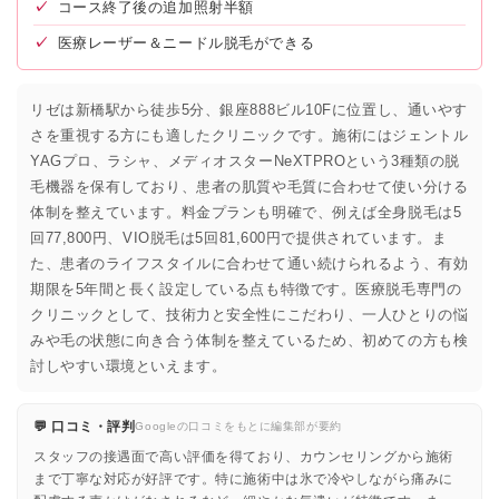
✓
コース終了後の追加照射半額
✓
医療レーザー＆ニードル脱毛ができる
リゼは新橋駅から徒歩5分、銀座888ビル10Fに位置し、通いやす
さを重視する方にも適したクリニックです。施術にはジェントル
YAGプロ、ラシャ、メディオスターNeXTPROという3種類の脱
毛機器を保有しており、患者の肌質や毛質に合わせて使い分ける
体制を整えています。料金プランも明確で、例えば全身脱毛は5
回77,800円、VIO脱毛は5回81,600円で提供されています。ま
た、患者のライフスタイルに合わせて通い続けられるよう、有効
期限を5年間と長く設定している点も特徴です。医療脱毛専門の
クリニックとして、技術力と安全性にこだわり、一人ひとりの悩
みや毛の状態に向き合う体制を整えているため、初めての方も検
討しやすい環境といえます。
💬 口コミ・評判
Googleの口コミをもとに編集部が要約
スタッフの接遇面で高い評価を得ており、カウンセリングから施術
まで丁寧な対応が好評です。特に施術中は氷で冷やしながら痛みに