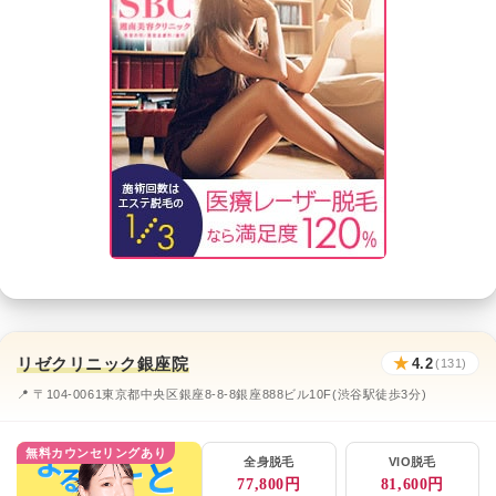
リゼクリニック銀座院
★
4.2
(131)
📍 〒104-0061東京都中央区銀座8-8-8銀座888ビル10F(渋谷駅徒歩3分)
無料カウンセリングあり
全身脱毛
VIO脱毛
77,800円
81,600円