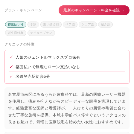
プラン・キャンペーン
最新のキャンペーン・料金を確認 →
都度払い可
学割
乗り換え割
ペア割
シニア割
紹介割
誕生日特典
デビュープラン
クリニックの特徴
✓
人気のジェントルマックスプロ保有
✓
都度払いで無理なローン支払いなし
✓
名鉄笠寺駅徒歩6分
名古屋市南区にあるうらた皮膚科では、最新の医療レーザー機器
を使用し、痛みを抑えながらスピーディーな脱毛を実現していま
す。経験豊富な医師と看護師が、一人ひとりの肌質や毛質に合わ
せた丁寧な施術を提供。本城中学前バス停すぐというアクセスの
良さも魅力で、気軽に医療脱毛を始めたい女性におすすめです。