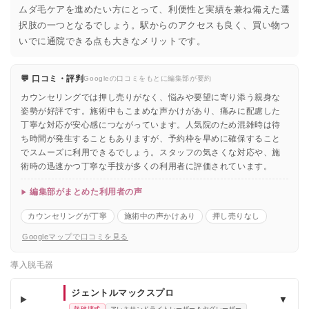
ムダ毛ケアを進めたい方にとって、利便性と実績を兼ね備えた選
択肢の一つとなるでしょう。駅からのアクセスも良く、買い物つ
いでに通院できる点も大きなメリットです。
💬 口コミ・評判
Googleの口コミをもとに編集部が要約
カウンセリングでは押し売りがなく、悩みや要望に寄り添う親身な
姿勢が好評です。施術中もこまめな声かけがあり、痛みに配慮した
丁寧な対応が安心感につながっています。人気院のため混雑時は待
ち時間が発生することもありますが、予約枠を早めに確保すること
でスムーズに利用できるでしょう。スタッフの気さくな対応や、施
術時の迅速かつ丁寧な手技が多くの利用者に評価されています。
編集部がまとめた利用者の声
カウンセリングが丁寧
施術中の声かけあり
押し売りなし
Googleマップで口コミを見る
導入脱毛器
ジェントルマックスプロ
▼
熱破壊式
アレキサンドライトレーザー＆ヤグレーザー