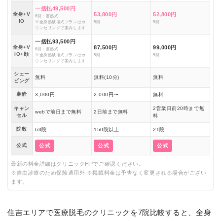
一括払49,500円
全身+V
53,800円
52,800円
6回・蓄熱式
IO
※全身熱破壊式プランはカ
5回
5回
ウンセリングで案内します
一括払93,500円
全身+V
87,500円
99,000円
6回・蓄熱式
IO+顔
※全身熱破壊式プランはカ
5回
5回
ウンセリングで案内します
シェー
無料
無料(10分)
無料
ビング
麻酔
3,000円
2,000円〜
無料
キャン
2営業日前20時まで無
webで前日まで無料
2日前まで無料
セル
料
院数
63院
150院以上
21院
公式
公式
公式
公式
最新の料金詳細はクリニックHPでご確認ください。
※自由診療のため保険適用外 ※掲載料金は予告なく変更される場合がござい
ます。
住吉エリアで医療脱毛のクリニックを7院比較すると、全身