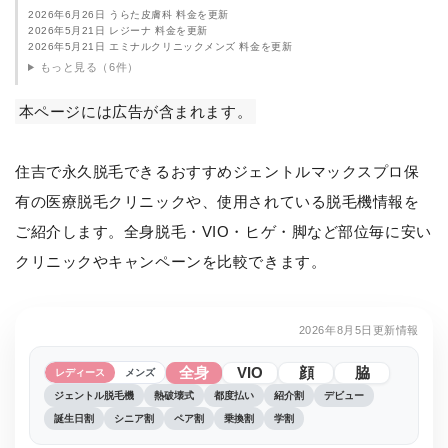
2026年6月26日 うらた皮膚科 料金を更新
2026年5月21日 レジーナ 料金を更新
2026年5月21日 エミナルクリニックメンズ 料金を更新
もっと見る（6件）
本ページには広告が含まれます。
住吉で永久脱毛できるおすすめジェントルマックスプロ保
有の医療脱毛クリニックや、使用されている脱毛機情報を
ご紹介します。全身脱毛・VIO・ヒゲ・脚など部位毎に安い
クリニックやキャンペーンを比較できます。
2026年8月5日更新情報
全身
VIO
顔
脇
レディース
メンズ
ジェントル脱毛機
熱破壊式
都度払い
紹介割
デビュー
誕生日割
シニア割
ペア割
乗換割
学割