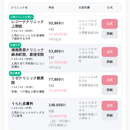
クリニック名
料金
主脱毛機
公式
人気ジェントル安い
ジェントルマ
レジーナクリニック
52,800
円
公式
ックスプロプ
上野院
ラス
5回
⭐️ 4.6／5.0（592件）
上野駅徒歩3分
詳細
10,560円/回
人気のジェントルを低価格
で提供する大手
VIO込み
主要大手
ジェントルマ
湘南美容クリニック
53,800
円
公式
ックスプロ
錦糸町院、新浦安院
錦糸町駅徒歩1
5回
⭐️ 4.6／5.0（526件）
分
詳細
10,760円/回
人気すぎて予約取りにくい
店舗も
VIO込み
割引豊富
ジェントルYA
リゼクリニック銀座
77,800
円
公式
Gプロ
院
渋谷駅徒歩3分
5回
⭐️ 4.2／5.0（131件）
詳細
15,560円/回
学割、ペア割など割引豊富
ジェントルマ
うらた皮膚科
148,000
円
公式
ックスプロプ
⭐️ 3.3／5.0（47件）
ラス
5回
人気のジェントルマックス
本城中学前バ
詳細
プロ保有
29,600円/回
ス停すぐ
（顔・VIO除く
[平日価格])）