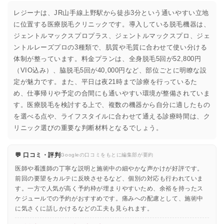
レジーナは、JR山手線上野駅から徒歩3分という通いやすい立地
に位置する医療脱毛クリニックです。導入している脱毛機器は、
ジェントルマックスプロプラス、ジェントルマックスプロ、ジェ
ントルレーズプロの3種類で、肌質や毛質に合わせて使い分ける
体制が整っています。料金プランは、全身脱毛5回が52,800円
（VIO込み）、脇脱毛5回が40,000円など、部位ごとに明瞭な設
定が魅力です。また、平日は夜21時まで診療を行っているた
め、仕事帰りや予定の合間にも通いやすい環境が整備されていま
す。医療脱毛を検討する上で、複数の機器から自分に適したもの
を選べる点や、ライフスタイルに合わせて通える診療時間は、ク
リニック選びの重要な判断材料となるでしょう。
💬 口コミ・評判
Googleの口コミをもとに編集部が要約
医師や看護師の丁寧な説明と施術中の細やかな声かけが好評です。
前回の要望をカルテに反映させるなど、個別の対応も行われていま
す。一方で人気が高く予約枠が埋まりやすいため、余裕を持ったス
ケジュールでの予約がおすすめです。痛みへの配慮として、施術中
に気さくに話しかけるなどの工夫も見られます。