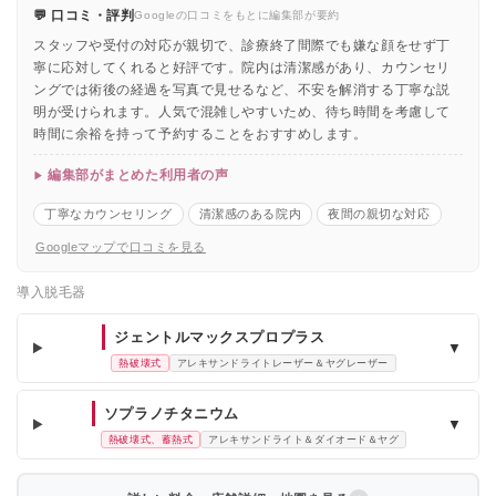
💬 口コミ・評判
Googleの口コミをもとに編集部が要約
スタッフや受付の対応が親切で、診療終了間際でも嫌な顔をせず丁
寧に応対してくれると好評です。院内は清潔感があり、カウンセリ
ングでは術後の経過を写真で見せるなど、不安を解消する丁寧な説
明が受けられます。人気で混雑しやすいため、待ち時間を考慮して
時間に余裕を持って予約することをおすすめします。
編集部がまとめた利用者の声
丁寧なカウンセリング
清潔感のある院内
夜間の親切な対応
Googleマップで口コミを見る
導入脱毛器
ジェントルマックスプロプラス
▼
熱破壊式
アレキサンドライトレーザー＆ヤグレーザー
ソプラノチタニウム
▼
熱破壊式、蓄熱式
アレキサンドライト＆ダイオード＆ヤグ