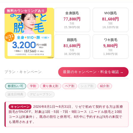
無料カウンセリングあり
全身脱毛
VIO脱毛
77,800円
81,600円
5回
5回
15,560円/回
16,320円/回
顔脱毛
ワキ脱毛
81,600円
9,800円
5回
5回
16,320円/回
1,960円/回
プラン・キャンペーン
最新のキャンペーン・料金を確認 →
都度払い可
学割
乗り換え割
ペア割
シニア割
紹介割
誕生日特典
デビュープラン
2026年8月1日〜8月31日、リゼで初めて契約する方は医療
キャンペーン
脱毛が5%OFF。対象は1回・5回・7回・9回コース（ニードル脱毛と10回
コースは対象外）。既存の割引と併用可。8月中に予約すれば9月の来院で
も適用されます。