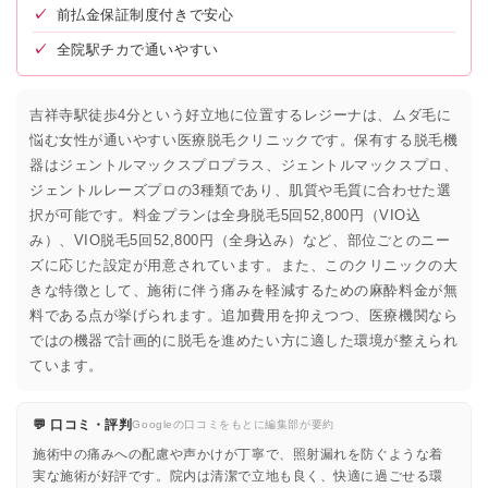
✓
前払金保証制度付きで安心
✓
全院駅チカで通いやすい
吉祥寺駅徒歩4分という好立地に位置するレジーナは、ムダ毛に
悩む女性が通いやすい医療脱毛クリニックです。保有する脱毛機
器はジェントルマックスプロプラス、ジェントルマックスプロ、
ジェントルレーズプロの3種類であり、肌質や毛質に合わせた選
択が可能です。料金プランは全身脱毛5回52,800円（VIO込
み）、VIO脱毛5回52,800円（全身込み）など、部位ごとのニー
ズに応じた設定が用意されています。また、このクリニックの大
きな特徴として、施術に伴う痛みを軽減するための麻酔料金が無
料である点が挙げられます。追加費用を抑えつつ、医療機関なら
ではの機器で計画的に脱毛を進めたい方に適した環境が整えられ
ています。
💬 口コミ・評判
Googleの口コミをもとに編集部が要約
施術中の痛みへの配慮や声かけが丁寧で、照射漏れを防ぐような着
実な施術が好評です。院内は清潔で立地も良く、快適に過ごせる環