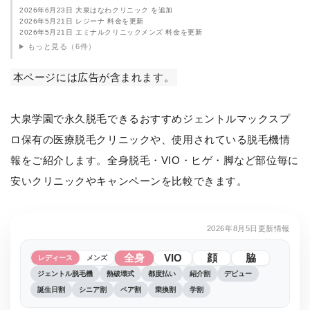
2026年6月23日 大泉はなわクリニック を追加
2026年5月21日 レジーナ 料金を更新
2026年5月21日 エミナルクリニックメンズ 料金を更新
もっと見る（6件）
本ページには広告が含まれます。
大泉学園で永久脱毛できるおすすめジェントルマックスプ
ロ保有の医療脱毛クリニックや、使用されている脱毛機情
報をご紹介します。全身脱毛・VIO・ヒゲ・脚など部位毎に
安いクリニックやキャンペーンを比較できます。
2026年8月5日更新情報
全身
VIO
顔
脇
レディース
メンズ
ジェントル脱毛機
熱破壊式
都度払い
紹介割
デビュー
誕生日割
シニア割
ペア割
乗換割
学割