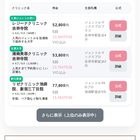
クリニック名
料金
主脱毛機
公式
人気ジェントル安い
ジェントルマ
レジーナクリニック
52,800
円
公式
ックスプロプ
吉祥寺院
ラス
5回
⭐️ 4.6／5.0（545件）
吉祥寺駅徒歩4
詳細
10,560円/回
人気のジェントルを低価格
分
で提供する大手
VIO込み
主要大手
ジェントルマ
湘南美容クリニック
53,800
円
公式
ックスプロ
吉祥寺院
吉祥寺駅徒歩2
5回
⭐️ 4.7／5.0（1,043件）
分
詳細
10,760円/回
人気すぎて予約取りにくい
店舗も
VIO込み
割引豊富
ジェントルYA
リゼクリニック池袋
77,800
円
公式
Gプロ
院、新宿三丁目院
池袋駅徒歩5分
5回
⭐️ 4.5／5.0（101件）
詳細
15,560円/回
学割、ペア割など割引豊富
さらに表示（上位のみ表示中）