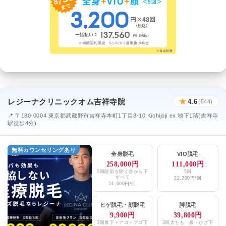
レジーナクリニックオム吉祥寺院
★
4.6
(544)
📍 〒180-0004 東京都武蔵野市吉祥寺本町1丁目8-10 Kichijoji ex 地下1階(吉祥寺
駅徒歩4分)
無料カウンセリングあり
全身脱毛
VIO脱毛
258,000円
111,000円
5回陰部を除く首から下
5回
すべて
22,200円/回
51,600円/回
ヒゲ脱毛
・
顔脱毛
脚脱毛
9,900円
39,800円
3回鼻下＋アゴ＋アゴ下
3回太もも・膝・ひざ下