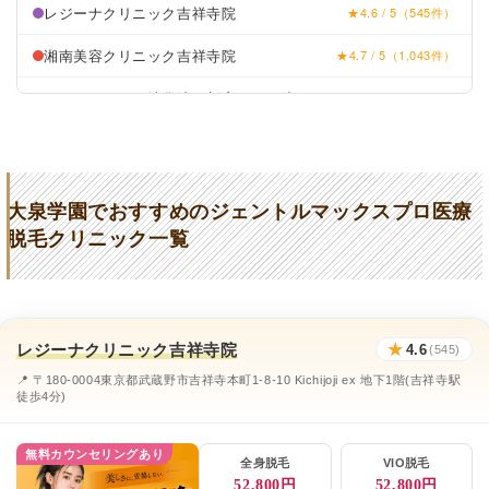
レジーナクリニック吉祥寺院
★4.6 / 5（545件）
湘南美容クリニック吉祥寺院
★4.7 / 5（1,043件）
リゼクリニック池袋院、新宿三丁目院
★4.5 / 5（107件）
大泉アカデミアクリニック
★3.5 (31件)
エミナルクリニックメンズ池袋東口院
★4.6 / 5（77件）
大泉学園でおすすめのジェントルマックスプロ医療
レジーナクリニックオム吉祥寺院
★4.6 / 5（544件）
脱毛クリニック一覧
湘南美容クリニック吉祥寺院
★4.7 / 5（1,043件）
メンズリゼ池袋・新宿南口・渋谷公園通り・
★4.6 / 5（209件）
立川・町田
レジーナクリニック吉祥寺院
★
4.6
(545)
📍 〒180-0004東京都武蔵野市吉祥寺本町1-8-10 Kichijoji ex 地下1階(吉祥寺駅
徒歩4分)
無料カウンセリングあり
全身脱毛
VIO脱毛
52,800円
52,800円