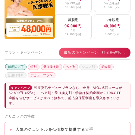
5回VIO込み
5回全身込み
10,560円/回
10,560円/回
顔脱毛
ワキ脱毛
96,000円
40,000円
5回
5回
19,200円/回
8,000円/回
プラン・キャンペーン
最新のキャンペーン・料金を確認 →
都度払い可
学割
乗り換え割
ペア割
シニア割
紹介割
誕生日特典
デビュープラン
医療脱毛デビュープランなら、全身＋VIOの5回コースが
キャンペーン
52,800円（税込）。ペア割・乗り換え割・学割は契約金額から10%OFF。
麻酔を含むサービスがすべて無料で、前払金保証制度も導入されていま
す。
クリニックの特徴
✓
人気のジェントルを低価格で提供する大手