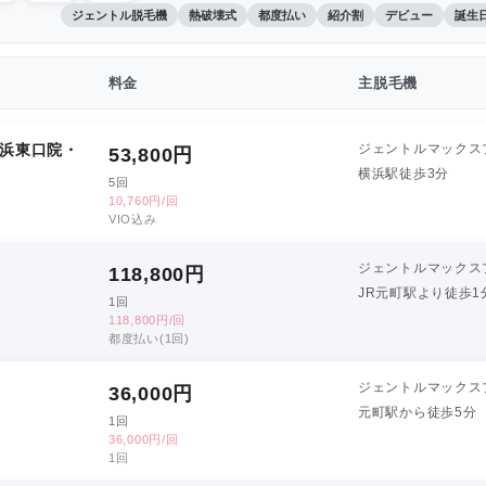
ジェントル脱毛機
熱破壊式
都度払い
紹介割
デビュー
誕生
料金
主脱毛機
横浜東口院・
ジェントルマックス
53,800
円
横浜駅徒歩3分
5回
10,760円/回
VIO込み
ジェントルマックス
118,800
円
JR元町駅より徒歩1
1回
118,800円/回
都度払い(1回)
ジェントルマックス
36,000
円
元町駅から徒歩5分
1回
36,000円/回
1回