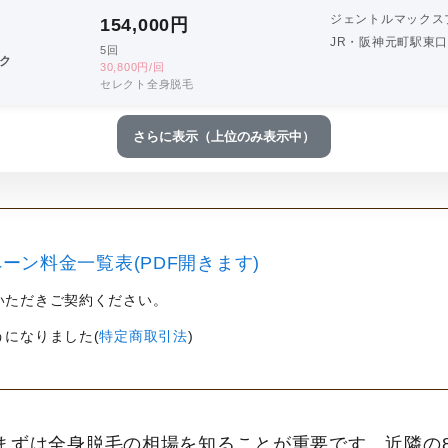
ジェントルマックス
154,000
円
JR・阪神元町駅東
5回
ク
30,800円/回
セレクト全身脱毛
さらに表示（上位のみ表示中）
ーン料金一覧表(PDF開きます)
いただきご契約ください。
うになりました(
特定商取引法
)
まずは全身脱毛の相場を知ることが重要です。近隣の