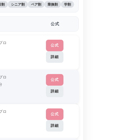
日割
シニア割
ペア割
乗換割
学割
公式
プロ
公式
詳細
プロ
公式
分
詳細
プロ
公式
詳細