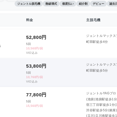
ジェントル脱毛機
熱破壊式
都度払い
紹介割
デビュー
誕生
料金
主脱毛機
ジェントルマックス
52,800
円
町田駅徒歩4分
5回
手
10,560円/回
VIO込み
ジェントルマックス
53,800
円
町田駅徒歩5分
5回
10,760円/回
VIO込み
ジェントルYAGプロ
77,800
円
(池袋)池袋駅徒歩1
5回
宿三丁目駅徒歩1分(
15,560円/回
渋谷駅徒歩5分(銀座
(立川)立川南駅徒歩