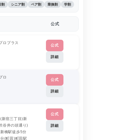
日割
シニア割
ペア割
乗換割
学割
公式
プロプラス
公式
詳細
プロ
公式
詳細
公式
分(新宿三丁目)新
渋谷井の頭通り)
詳細
)新橋駅徒歩5分
1分(町田)町田駅