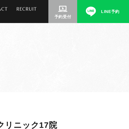
ACT
RECRUIT
LINE予約
予約受付
リニック17院