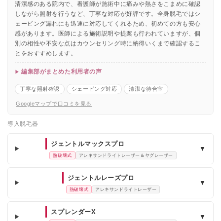
清潔感のある院内で、看護師が施術中に痛みや熱さをこまめに確認
しながら照射を行うなど、丁寧な対応が好評です。全身脱毛ではシ
ェービング漏れにも迅速に対応してくれるため、初めての方も安心
感があります。医師による施術説明や提案も行われていますが、個
別の相性や不安な点はカウンセリング時に納得いくまで確認するこ
とをおすすめします。
編集部がまとめた利用者の声
丁寧な照射確認
シェービング対応
清潔な待合室
Googleマップで口コミを見る
導入脱毛器
ジェントルマックスプロ
▼
熱破壊式
アレキサンドライトレーザー＆ヤグレーザー
ジェントルレーズプロ
▼
熱破壊式
アレキサンドライトレーザー
スプレンダーX
▼