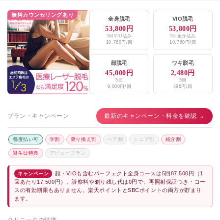
無料カウンセリングあり
全身脱毛
VIO脱毛
53,800円
53,800円
5回VIO込み
5回全身込み
10,760円/回
10,760円/回
顔脱毛
ワキ脱毛
45,000円
2,480円
5回
5回
9,000円/回
496円/回
プラン・キャンペーン
最新のキャンペーン・料金を確認 →
都度払い可
学割
乗り換え割
ペア割
シニア割
紹介割
誕生日特典
デビュープラン
顔・VIOも含むパーフェクト全身コースは5回87,500円（1
キャンペーン
回あたり17,500円）。診察料や剃り残し代は0円で、再照射保証つき・コー
スの有効期限もありません。楽天ポイントとSBCポイントの両方が貯まり
ます。
クリニックの特徴