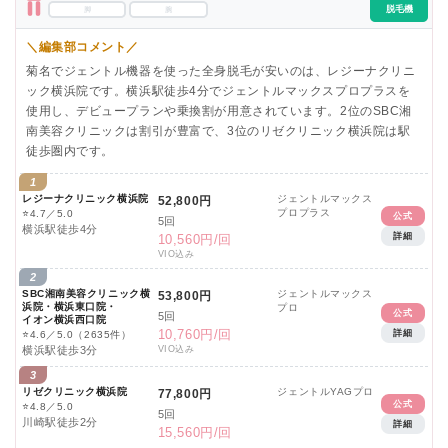
脱毛機
脚
腕
＼編集部コメント／
菊名でジェントル機器を使った全身脱毛が安いのは、レジーナクリニ
ック横浜院です。横浜駅徒歩4分でジェントルマックスプロプラスを
使用し、デビュープランや乗換割が用意されています。2位のSBC湘
南美容クリニックは割引が豊富で、3位のリゼクリニック横浜院は駅
徒歩圏内です。
1
レジーナクリニック横浜院
ジェントルマックス
52,800円
プロプラス
⭐
4.7／5.0
公式
5回
横浜駅徒歩4分
詳細
10,560円/回
VIO込み
2
SBC湘南美容クリニック横
ジェントルマックス
53,800円
浜院・横浜東口院・
プロ
公式
5回
イオン横浜西口院
10,760円/回
詳細
⭐
4.6／5.0
（2635件）
横浜駅徒歩3分
VIO込み
3
リゼクリニック横浜院
ジェントルYAGプロ
77,800円
公式
⭐
4.8／5.0
5回
川崎駅徒歩2分
詳細
15,560円/回