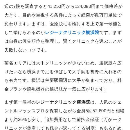
辺の7院を調査すると41,250円から134,083円まで価格差が
大きく、目的や重視する条件によって総額が数万円単位で
変わります。まずは、医療脱毛を検討する上で第一候補と
して挙げられるのが
レジーナクリニック横浜院
です。まず
は自身の優先順位を整理し、賢くクリニックを選ぶことが
失敗しないコツです。
菊名エリアには大手クリニックが少ないため、選択肢を広
げたいなら横浜まで足を伸ばして大手院を視野に入れるの
も有力です。横浜は主要駅周辺に大手が集まっており、料
金プランや脱毛機器の選択肢が一気に広がります。
まず第一候補の
レジーナクリニック横浜院
は、人気のジェ
ントルマックスプロを保有しながら全身5回52,800円と相場
より約36%も安く、追加費用なしで前払金保証（万が一ク
リニックが倒産しても残金が返ってくる制度）もあるため