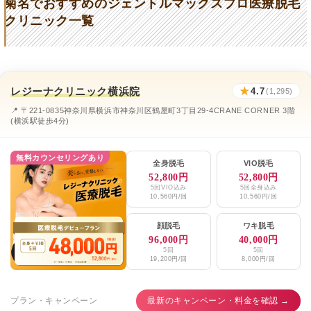
菊名でおすすめのジェントルマックスプロ医療脱毛
クリニック一覧
菊名記念AAクリニック
★4.7 (3件)
菊名駅前皮膚科
★4 (9件)
菊名駅前クリニック
★2.7 (64件)
レジーナクリニック横浜院
★
4.7
(1,295)
なかやま皮膚科
★4 (9件)
📍 〒221-0835神奈川県横浜市神奈川区鶴屋町3丁目29-4CRANE CORNER 3階
(横浜駅徒歩4分)
菊名記念病院
★2.3 (249件)
無料カウンセリングあり
あおばクリニック
★4.7 (3件)
全身脱毛
VIO脱毛
52,800円
52,800円
カレイドクリニック
★4.4 (193件)
5回VIO込み
5回全身込み
10,560円/回
10,560円/回
セシリアクリニック
★4 (75件)
顔脱毛
ワキ脱毛
エミナルクリニックメンズ横浜院
96,000円
40,000円
★4.1 / 5（144件）
5回
5回
19,200円/回
8,000円/回
レジーナクリニックオム横浜院
★4.7 / 5（1,295件）
湘南美容クリニック横浜院、横浜東口院
★4.6 / 5（2,456件）
プラン・キャンペーン
最新のキャンペーン・料金を確認 →