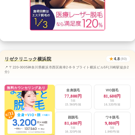
リゼクリニック横浜院
★
4.8
(80)
📍 〒220-0005神奈川県横浜市西区南幸2-8-9 ブライト横浜ビル5F(川崎駅徒歩2
分)
無料カウンセリングあり
全身脱毛
VIO脱毛
77,800円
81,600円
5回
5回
15,560円/回
16,320円/回
顔脱毛
ワキ脱毛
81,600円
9,800円
5回
5回
16,320円/回
1,960円/回