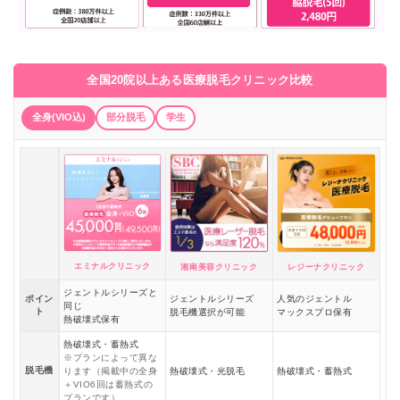
全国20院以上ある医療脱毛クリニック比較
全身(VIO込)
部分脱毛
学生
エミナルクリニック
湘南美容クリニック
レジーナクリニック
ジェントルシリーズと
ポイン
ジェントルシリーズ
人気のジェントル
同じ
ト
脱毛機選択が可能
マックスプロ保有
熱破壊式保有
熱破壊式・蓄熱式
※プランによって異な
脱毛機
ります（掲載中の全身
熱破壊式・光脱毛
熱破壊式・蓄熱式
＋VIO6回は蓄熱式の
プランです）