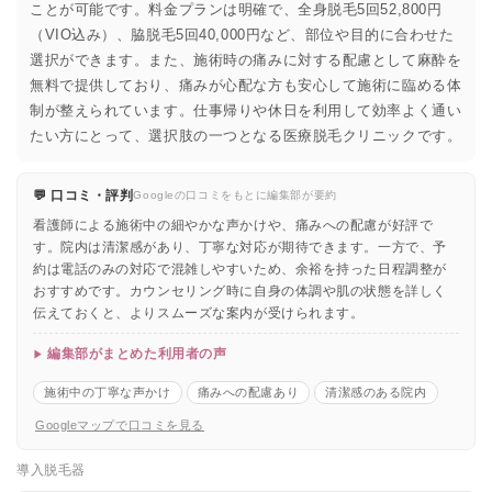
ことが可能です。料金プランは明確で、全身脱毛5回52,800円
（VIO込み）、脇脱毛5回40,000円など、部位や目的に合わせた
選択ができます。また、施術時の痛みに対する配慮として麻酔を
無料で提供しており、痛みが心配な方も安心して施術に臨める体
制が整えられています。仕事帰りや休日を利用して効率よく通い
たい方にとって、選択肢の一つとなる医療脱毛クリニックです。
💬 口コミ・評判
Googleの口コミをもとに編集部が要約
看護師による施術中の細やかな声かけや、痛みへの配慮が好評で
す。院内は清潔感があり、丁寧な対応が期待できます。一方で、予
約は電話のみの対応で混雑しやすいため、余裕を持った日程調整が
おすすめです。カウンセリング時に自身の体調や肌の状態を詳しく
伝えておくと、よりスムーズな案内が受けられます。
編集部がまとめた利用者の声
施術中の丁寧な声かけ
痛みへの配慮あり
清潔感のある院内
Googleマップで口コミを見る
導入脱毛器