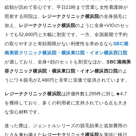
総額が読めて安心です。平日21時まで営業し女性看護師が
照射する同院は、
レジーナクリニック横浜院
の全身脱毛に
加え、
レジーナクリニック横浜院
のように全身+VIOのセッ
トでも52,800円と大幅に割安です。一方、全国展開で予約
の取りやすさと有効期限がない利便性を求めるなら
SBC湘
南美容クリニック横浜院・横浜東口院・イオン横浜西口院
が適しており、全身+顔のセットも割安なほか、
SBC湘南美
容クリニック横浜院・横浜東口院・イオン横浜西口院
のよ
うにワキ脱毛が2,480円と非常に安価で提供されています。
レジーナクリニック横浜院
は評価件数1,295件に対し★4.7
を獲得しており、多くの利用者に支持されている点も大き
な安心材料です。
迷った際は、ジェントルシリーズの脱毛効果と追加費用の
なさを兼ね備えた
レジーナクリニック横浜院
を筆頭に検討