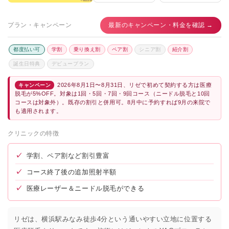
プラン・キャンペーン
最新のキャンペーン・料金を確認 →
都度払い可
学割
乗り換え割
ペア割
シニア割
紹介割
誕生日特典
デビュープラン
2026年8月1日〜8月31日、リゼで初めて契約する方は医療
キャンペーン
脱毛が5%OFF。対象は1回・5回・7回・9回コース（ニードル脱毛と10回
コースは対象外）。既存の割引と併用可。8月中に予約すれば9月の来院で
も適用されます。
クリニックの特徴
✓
学割、ペア割など割引豊富
✓
コース終了後の追加照射半額
✓
医療レーザー＆ニードル脱毛ができる
リゼは、横浜駅みなみ徒歩4分という通いやすい立地に位置する