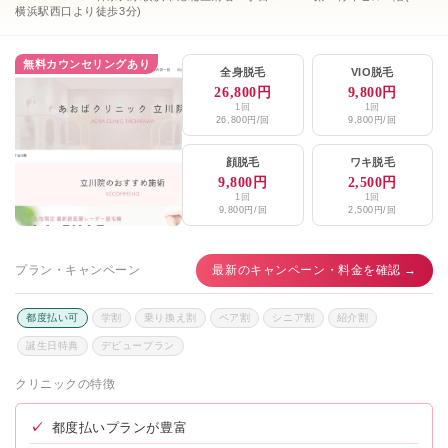
横浜駅西口より徒歩3分)
無料カウンセリングあり
全身脱毛
VIO脱毛
26,800円
9,800円
1回
1回
26,800円/回
9,800円/回
顔脱毛
ワキ脱毛
9,800円
2,500円
1回
1回
9,800円/回
2,500円/回
プラン・キャンペーン
最新のキャンペーン・料金を確認 →
都度払い可
学割
乗り換え割
ペア割
シニア割
紹介割
誕生日特典
デビュープラン
クリニックの特徴
✓
都度払いプランが豊富