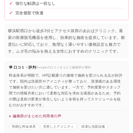
✓
強引な勧誘は一切なし
✓
完全個室で快適
横浜駅西口から徒歩3分とアクセス抜群のあおばクリニック。最
新の医療脱毛機器を使用し、効果的な施術を提供しています。都
度払いに対応しており、無理なく通いやすい価格設定も魅力で
す。ムダ毛の悩みを抱える女性におすすめのクリニックです。
💬 口コミ・評判
Googleの口コミをもとに編集部が要約
料金体系が明朗で、HP記載通りの価格で施術を受けられる点が好評
です。院内は洗面所やアメニティが整っており、清潔感のある環境
で施術を受けたい方に適しています。一方で、予約変更やスタッフ
間での情報共有において柔軟な対応を求める場面があるため、予約
の際は直前の変更が発生しないよう余裕を持ってスケジュールを組
むのがおすすめです。
編集部がまとめた利用者の声
明朗な料金体系
充実したアメニティ
清潔な洗面設備