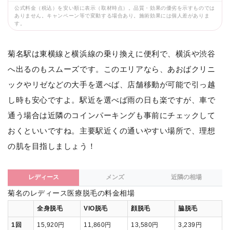
公式料金（税込）を安い順に表示（取材時点）。品質・効果の優劣を示すものでは
ありません。キャンペーン等で変動する場合あり。施術効果には個人差がありま
す。
菊名駅は東横線と横浜線の乗り換えに便利で、横浜や渋谷
へ出るのもスムーズです。このエリアなら、あおばクリニ
ックやリゼなどの大手を選べば、店舗移動が可能で引っ越
し時も安心ですよ。駅近を選べば雨の日も楽ですが、車で
通う場合は近隣のコインパーキングも事前にチェックして
おくといいですね。主要駅近くの通いやすい場所で、理想
の肌を目指しましょう！
レディース
メンズ
近隣の相場
菊名のレディース医療脱毛の料金相場
全身脱毛
VIO脱毛
顔脱毛
脇脱毛
1回
15,920円
11,860円
13,580円
3,239円