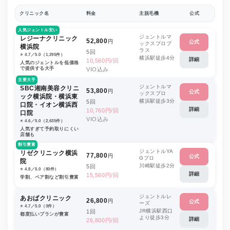
クリニック名
料金
主脱毛機
公式
人気ジェントル安い
ジェントルマ
レジーナクリニック
52,800
円
公式
ックスプロプ
横浜院
ラス
5回
⭐️ 4.7／5.0（1,295件）
横浜駅徒歩4分
詳細
10,560円/回
人気のジェントルを低価格
で提供する大手
VIO込み
主要大手
ジェントルマ
SBC湘南美容クリニ
53,800
円
公式
ックスプロ
ック横浜院・横浜東
横浜駅徒歩3分
5回
口院・イオン横浜西
詳細
10,760円/回
口院
VIO込み
⭐️ 4.6／5.0（2,635件）
人気すぎて予約取りにくい
店舗も
割引豊富
ジェントルYA
リゼクリニック横浜
77,800
円
公式
Gプロ
院
川崎駅徒歩2分
5回
⭐️ 4.8／5.0（80件）
詳細
15,560円/回
学割、ペア割など割引豊富
ジェントルレ
あおばクリニック
26,800
円
公式
ーズ
⭐️ 4.7／5.0（3件）
JR横浜駅西口
1回
都度払いプランが豊富
より徒歩3分
詳細
26,800円/回