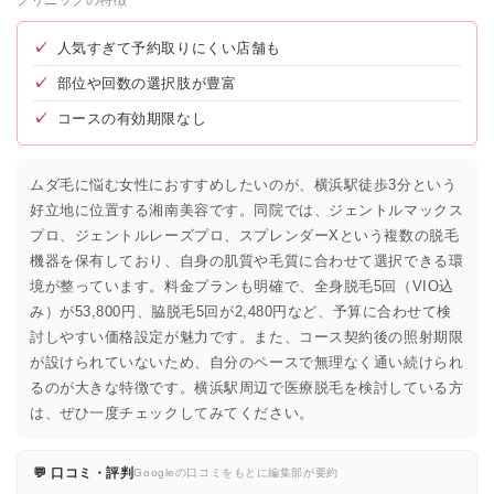
✓
人気すぎて予約取りにくい店舗も
✓
部位や回数の選択肢が豊富
✓
コースの有効期限なし
ムダ毛に悩む女性におすすめしたいのが、横浜駅徒歩3分という
好立地に位置する湘南美容です。同院では、ジェントルマックス
プロ、ジェントルレーズプロ、スプレンダーXという複数の脱毛
機器を保有しており、自身の肌質や毛質に合わせて選択できる環
境が整っています。料金プランも明確で、全身脱毛5回（VIO込
み）が53,800円、脇脱毛5回が2,480円など、予算に合わせて検
討しやすい価格設定が魅力です。また、コース契約後の照射期限
が設けられていないため、自分のペースで無理なく通い続けられ
るのが大きな特徴です。横浜駅周辺で医療脱毛を検討している方
は、ぜひ一度チェックしてみてください。
💬 口コミ・評判
Googleの口コミをもとに編集部が要約