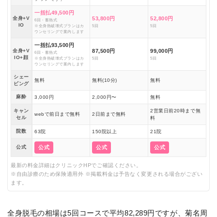
一括払49,500円
全身+V
53,800円
52,800円
6回・蓄熱式
IO
※全身熱破壊式プランはカ
5回
5回
ウンセリングで案内します
一括払93,500円
全身+V
87,500円
99,000円
6回・蓄熱式
IO+顔
※全身熱破壊式プランはカ
5回
5回
ウンセリングで案内します
シェー
無料
無料(10分)
無料
ビング
麻酔
3,000円
2,000円〜
無料
キャン
2営業日前20時まで無
webで前日まで無料
2日前まで無料
セル
料
院数
63院
150院以上
21院
公式
公式
公式
公式
最新の料金詳細はクリニックHPでご確認ください。
※自由診療のため保険適用外 ※掲載料金は予告なく変更される場合がござい
ます。
全身脱毛の相場は5回コースで平均82,289円ですが、菊名周