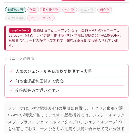
メンズリゼ横浜
★4.4 / 5（83件）
都度払い可
学割
乗り換え割
ペア割
シニア割
紹介割
誕生日特典
デビュープラン
医療脱毛デビュープランなら、全身＋VIOの5回コースが
キャンペーン
52,800円（税込）。ペア割・乗り換え割・学割は契約金額から10%OFF。
麻酔を含むサービスがすべて無料で、前払金保証制度も導入されていま
す。
クリニックの特徴
✓
人気のジェントルを低価格で提供する大手
✓
前払金保証制度付きで安心
✓
全院駅チカで通いやすい
レジーナは、横浜駅徒歩4分の場所に位置し、アクセス良好で通
いやすい環境が整っています。脱毛機器には、ジェントルマック
スプロプラス、ジェントルマックスプロ、ジェントルレーズプロ
を保有しており、一人ひとりの毛質や肌質に合わせて使い分ける