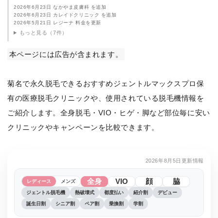
2026年6月23日 なかやま皮膚科 を追加
2026年6月23日 カレイドクリニック を追加
2026年5月21日 レジーナ 料金を更新
もっと見る（7件）
本ページには広告が含まれます。
菊名で永久脱毛できるおすすめジェントルマックスプロ保
有の医療脱毛クリニックや、使用されている脱毛機情報を
ご紹介します。全身脱毛・VIO・ヒゲ・脚など部位毎に安い
クリニックやキャンペーンを比較できます。
2026年8月5日更新情報
全身
VIO
顔
脇
レディース
メンズ
ジェントル脱毛機
熱破壊式
都度払い
紹介割
デビュー
誕生日割
シニア割
ペア割
乗換割
学割