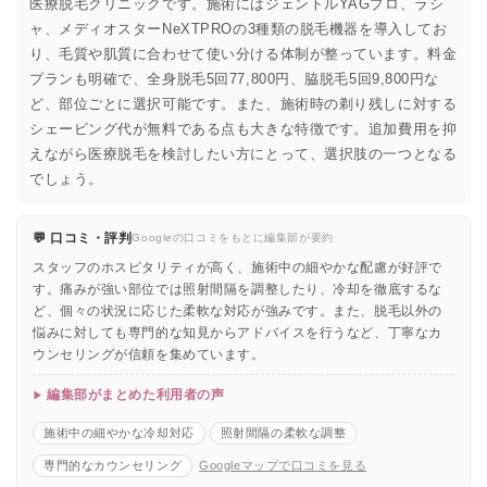
医療脱毛クリニックです。施術にはジェントルYAGプロ、ラシ
ャ、メディオスターNeXTPROの3種類の脱毛機器を導入してお
り、毛質や肌質に合わせて使い分ける体制が整っています。料金
プランも明確で、全身脱毛5回77,800円、脇脱毛5回9,800円な
ど、部位ごとに選択可能です。また、施術時の剃り残しに対する
シェービング代が無料である点も大きな特徴です。追加費用を抑
えながら医療脱毛を検討したい方にとって、選択肢の一つとなる
でしょう。
💬 口コミ・評判
Googleの口コミをもとに編集部が要約
スタッフのホスピタリティが高く、施術中の細やかな配慮が好評で
す。痛みが強い部位では照射間隔を調整したり、冷却を徹底するな
ど、個々の状況に応じた柔軟な対応が強みです。また、脱毛以外の
悩みに対しても専門的な知見からアドバイスを行うなど、丁寧なカ
ウンセリングが信頼を集めています。
編集部がまとめた利用者の声
施術中の細やかな冷却対応
照射間隔の柔軟な調整
専門的なカウンセリング
Googleマップで口コミを見る