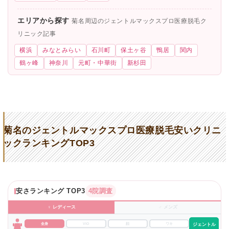
エリアから探す
菊名周辺のジェントルマックスプロ医療脱毛ク
リニック記事
横浜
みなとみらい
石川町
保土ヶ谷
鴨居
関内
鶴ヶ峰
神奈川
元町・中華街
新杉田
菊名のジェントルマックスプロ医療脱毛安いクリニ
ックランキングTOP3
安さランキング TOP3
4院調査
♀ レディース
♂ メンズ
全身
VIO
顔
ワキ
ジェントル