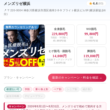
メンズリゼ横浜
★
4.4
(83)
📍 〒220-0004 神奈川県横浜市西区南幸2-8-9 ブライト横浜ビル5F(横浜駅徒歩6
分)
無料カウンセリングあり
全身脱毛
VIO脱毛
229,800円
99,800円
5回顔・VIO除く
5回
45,960円/回
19,960円/回
ヒゲ脱毛
・
顔脱毛
脚脱毛
14,000円
119,800円
5回鼻下＋アゴ＋アゴ下
5回膝上～足先
2,800円/回
23,960円/回
プラン・キャンペーン
最新のキャンペーン・料金を確認 →
都度払い可
学割
乗り換え割
ペア割
シニア割
紹介割
誕生日特典
デビュープラン
2026年8月1日〜8月31日、メンズリゼで初めて契約する方
キャンペーン