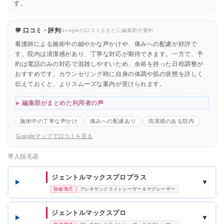
す。
💬 口コミ・評判
Googleの口コミをもとに編集部が要約
看護師による施術中の細やかな声かけや、痛みへの配慮が好評で
す。院内は清潔感があり、丁寧な対応が期待できます。一方で、予
約は電話のみの対応で混雑しやすいため、余裕を持った日程調整が
おすすめです。カウンセリング時に自身の体調や肌の状態を詳しく
伝えておくと、よりスムーズな案内が受けられます。
編集部がまとめた利用者の声
施術中の丁寧な声かけ
痛みへの配慮あり
清潔感のある院内
Googleマップで口コミを見る
導入脱毛器
ジェントルマックスプロプラス
▼
熱破壊式
アレキサンドライトレーザー＆ヤグレーザー
ジェントルマックスプロ
▼