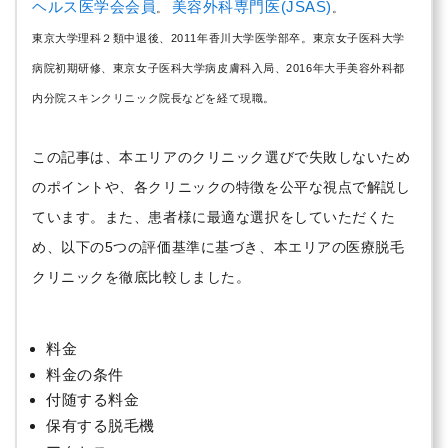
ヘルス医学会会員
美容外科専門医(JSAS)
。
。
東京大学理科２類中退後、2011年香川大学医学部卒。東京女子医科大学
病院初期研修、東京女子医科大学病皮膚科入局、2016年大手美容外科都
内分院スキンクリニック院長などを経て現職。
この記事は、本エリアのクリニック選びで失敗しないため
のポイントや、各クリニックの特徴を公平な視点で解説し
ています。また、患者様に最適な選択をしていただくた
め、以下の5つの評価基準に基づき、本エリアの医療脱毛
クリニックを徹底比較しました。
料金
料金の条件
付随する料金
保有する脱毛機