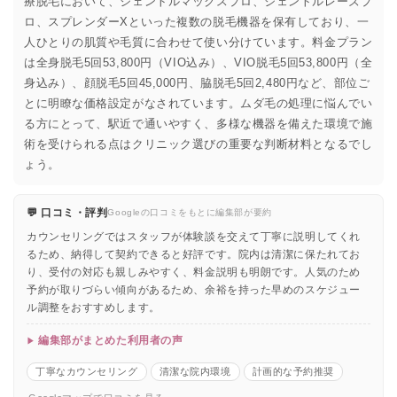
療脱毛において、ジェントルマックスプロ、ジェントルレーズプ
ロ、スプレンダーXといった複数の脱毛機器を保有しており、一
人ひとりの肌質や毛質に合わせて使い分けています。料金プラン
は全身脱毛5回53,800円（VIO込み）、VIO脱毛5回53,800円（全
身込み）、顔脱毛5回45,000円、脇脱毛5回2,480円など、部位ご
とに明瞭な価格設定がなされています。ムダ毛の処理に悩んでい
る方にとって、駅近で通いやすく、多様な機器を備えた環境で施
術を受けられる点はクリニック選びの重要な判断材料となるでし
ょう。
💬 口コミ・評判
Googleの口コミをもとに編集部が要約
カウンセリングではスタッフが体験談を交えて丁寧に説明してくれ
るため、納得して契約できると好評です。院内は清潔に保たれてお
り、受付の対応も親しみやすく、料金説明も明朗です。人気のため
予約が取りづらい傾向があるため、余裕を持った早めのスケジュー
ル調整をおすすめします。
編集部がまとめた利用者の声
丁寧なカウンセリング
清潔な院内環境
計画的な予約推奨