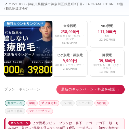
📍 〒221-0835 神奈川県横浜市神奈川区鶴屋町3丁目29-4 CRANE CORNER3階
(横浜駅徒歩4分)
無料カウンセリングあり
全身脱毛
VIO脱毛
258,000円
111,000円
5回陰部を除く首から下
5回
すべて
22,200円/回
51,600円/回
ヒゲ脱毛
・
顔脱毛
脚脱毛
9,900円
39,800円
3回鼻下＋アゴ＋アゴ下
3回太もも・膝・ひざ下
※平日
3,300円/回
13,267円/回
プラン・キャンペーン
最新のキャンペーン・料金を確認 →
都度払い可
学割
乗り換え割
ペア割
シニア割
紹介割
誕生日特典
デビュープラン
ヒゲ脱毛デビュープランは、鼻下・アゴ・アゴ下・頬・も
キャンペーン
みあげ・首から3部位を選んで9,900円（税込・一括払い）。初めて契約す