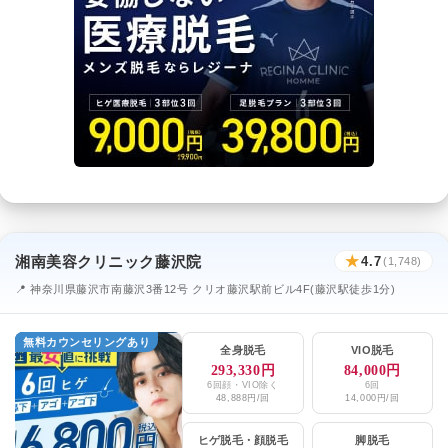
湘南美容クリニック藤沢院
★
4.7
(1,748)
📍 神奈川県藤沢市南藤沢3番12号 クリオ藤沢駅前ビル4F(藤沢駅徒歩1分)
無料カウンセリングあり
全身脱毛
VIO脱毛
293,330円
84,000円
6回顔・VIO除く
6回
48,888円/回
14,000円/回
ヒゲ脱毛
・
顔脱毛
脚脱毛