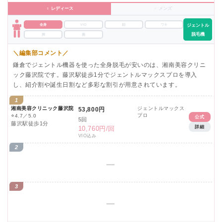
♀ レディース
♂ メンズ
全身
VIO
顔
ワキ
ジェントル
脱毛機
脚
腕
＼編集部コメント／
鎌倉でジェントル機器を使った全身脱毛が安いのは、湘南美容クリニ
ック藤沢院です。藤沢駅徒歩1分でジェントルマックスプロを導入
し、紹介割や誕生日割など多彩な割引が用意されています。
1
湘南美容クリニック藤沢院
ジェントルマックス
53,800円
プロ
⭐
4.7／5.0
公式
5回
藤沢駅徒歩1分
詳細
10,760円/回
VIO込み
2
ー
3
ー