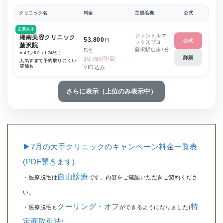
クリニック名
料金
主脱毛機
公式
主要大手
ジェントルマ
湘南美容クリニック
53,800
円
公式
ックスプロ
藤沢院
藤沢駅徒歩1分
5回
⭐️ 4.7／5.0（1,748件）
詳細
10,760円/回
人気すぎて予約取りにくい
店舗も
VIO込み
さらに表示（上位のみ表示中）
▶7月の大手クリニックのキャンペーン料金一覧表
(PDF開きます)
自由診療
・医療脱毛は
です。内容をご確認いただきご契約くださ
い。
クーリング・オフ
特
・医療脱毛も
ができるようになりました(
定商取引法
)