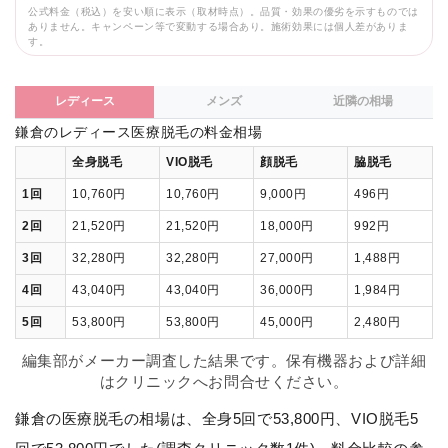
公式料金（税込）を安い順に表示（取材時点）。品質・効果の優劣を示すものでは
ありません。キャンペーン等で変動する場合あり。施術効果には個人差がありま
す。
レディース
メンズ
近隣の相場
鎌倉のレディース医療脱毛の料金相場
全身脱毛
VIO脱毛
顔脱毛
脇脱毛
1回
10,760円
10,760円
9,000円
496円
2回
21,520円
21,520円
18,000円
992円
3回
32,280円
32,280円
27,000円
1,488円
4回
43,040円
43,040円
36,000円
1,984円
5回
53,800円
53,800円
45,000円
2,480円
編集部がメーカー調査した結果です。保有機器および詳細
はクリニックへお問合せください。
鎌倉の医療脱毛の相場は、全身5回で53,800円、VIO脱毛5