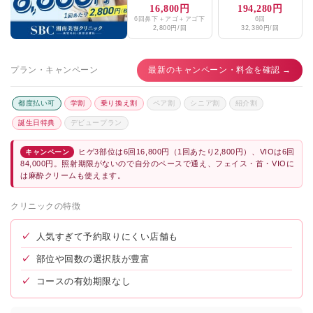
16,800円
194,280円
6回鼻下＋アゴ＋アゴ下
6回
2,800円/回
32,380円/回
プラン・キャンペーン
最新のキャンペーン・料金を確認 →
都度払い可
学割
乗り換え割
ペア割
シニア割
紹介割
誕生日特典
デビュープラン
ヒゲ3部位は6回16,800円（1回あたり2,800円）、VIOは6回
キャンペーン
84,000円。照射期限がないので自分のペースで通え、フェイス・首・VIOに
は麻酔クリームも使えます。
クリニックの特徴
✓
人気すぎて予約取りにくい店舗も
✓
部位や回数の選択肢が豊富
✓
コースの有効期限なし