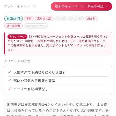
プラン・キャンペーン
最新のキャンペーン・料金を確認 →
都度払い可
学割
乗り換え割
ペア割
シニア割
紹介割
誕生日特典
デビュープラン
顔・VIOも含むパーフェクト全身コースは5回87,500円（1
キャンペーン
回あたり17,500円）。診察料や剃り残し代は0円で、再照射保証つき・コー
スの有効期限もありません。楽天ポイントとSBCポイントの両方が貯まり
ます。
クリニックの特徴
✓
人気すぎて予約取りにくい店舗も
✓
部位や回数の選択肢が豊富
✓
コースの有効期限なし
湘南美容は藤沢駅徒歩1分という通いやすい立地にあり、土日祝
日も診療を行っているため予定を合わせやすいのが特徴です。医