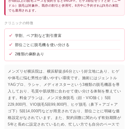
が5回以上の脱毛コースを契約すると5%OFF。ヒゲ3部位セットと針（ニー
ドル）脱毛は対象外。既存の割引と併用可。8月中に予約すれば9月の来院
でも適用されます。
クリニックの特徴
✓
学割、ペア割など割引豊富
✓
部位ごとに脱毛機を使い分ける
✓
2種類の麻酔あり
メンズリゼ横浜院は、横浜駅徒歩6分という好立地にあり、ヒゲ
や体毛に悩む男性が通いやすい環境です。施術にはジェントル
YAGプロ、ラシャ、メディオスターという3種類の脱毛機器を導
入しており、毛質や肌状態に合わせて使い分ける体制を整えてい
ます。料金プランは、メンズ全身脱毛（顔・VIO除く）5回
229,800円、VIO脱毛5回99,800円、ヒゲ脱毛（鼻下＋アゴ＋ア
ゴ下）5回14,000円などが用意されており、部位ごとに明確な価
格設定がなされています。また、契約回数に関わらず有効期限が
5年と長めに設定されているため、忙しい方でも自分のペースで