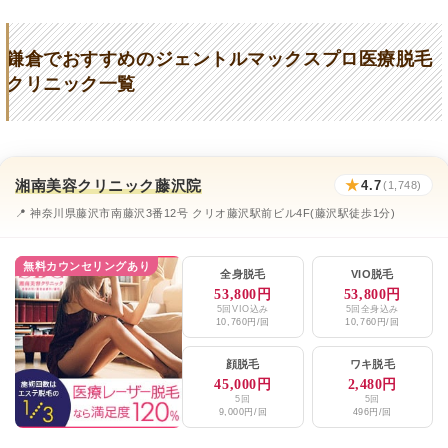
鎌倉かまりんヒフクリニック
★3.2 (61件)
鎌倉でおすすめのジェントルマックスプロ医療脱毛
湘南鎌倉総合病院
★3.1 (639件)
クリニック一覧
山本メディカルセンター
★3.3 (43件)
まぶたのクリニック
★4.5 (50件)
湘南美容クリニック藤沢院
★
4.7
まつむらファミリークリニック
(1,748)
★4 (24件)
📍 神奈川県藤沢市南藤沢3番12号 クリオ藤沢駅前ビル4F(藤沢駅徒歩1分)
えぞえ皮膚科
★3.5 (49件)
エミナルクリニックメンズ横浜院
★4.1 / 5（144件）
無料カウンセリングあり
全身脱毛
VIO脱毛
53,800円
53,800円
レジーナクリニックオム横浜院
★4.7 / 5（1,295件）
5回VIO込み
5回全身込み
10,760円/回
10,760円/回
湘南美容クリニック藤沢院
★4.7 / 5（1,748件）
顔脱毛
ワキ脱毛
メンズリゼ横浜
★4.4 / 5（83件）
45,000円
2,480円
5回
5回
9,000円/回
496円/回