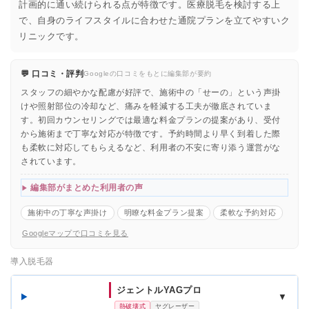
計画的に通い続けられる点が特徴です。医療脱毛を検討する上
で、自身のライフスタイルに合わせた通院プランを立てやすいク
リニックです。
💬 口コミ・評判
Googleの口コミをもとに編集部が要約
スタッフの細やかな配慮が好評で、施術中の「せーの」という声掛
けや照射部位の冷却など、痛みを軽減する工夫が徹底されていま
す。初回カウンセリングでは最適な料金プランの提案があり、受付
から施術まで丁寧な対応が特徴です。予約時間より早く到着した際
も柔軟に対応してもらえるなど、利用者の不安に寄り添う運営がな
されています。
編集部がまとめた利用者の声
施術中の丁寧な声掛け
明瞭な料金プラン提案
柔軟な予約対応
Googleマップで口コミを見る
導入脱毛器
ジェントルYAGプロ
▼
熱破壊式
ヤグレーザー