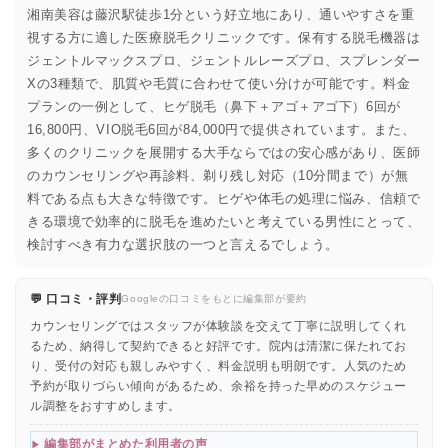
湘南美容は藤沢駅徒歩1分という好立地にあり、通いやすさを重
視する方に適した医療脱毛クリニックです。保有する脱毛機器は
ジェントルマックスプロ、ジェントルレーズプロ、スプレンダー
Xの3種類で、肌質や毛質に合わせて使い分けが可能です。料金
プランの一例として、ヒゲ脱毛（鼻下＋アゴ＋アゴ下）6回が
16,800円、VIO脱毛6回が84,000円で提供されています。また、
多くのクリニックを展開する大手ならではの安心感があり、医師
のカウンセリングや再診料、剃り残し対応（10分間まで）が無
料である点も大きな特徴です。ヒゲや体毛の処理に悩み、信頼で
きる環境で効率的に脱毛を進めたいと考えている男性にとって、
検討すべき有力な選択肢の一つと言えるでしょう。
💬 口コミ・評判
Googleの口コミをもとに編集部が要約
カウンセリングではスタッフが体験談を交えて丁寧に説明してくれ
るため、納得して契約できると好評です。院内は清潔に保たれてお
り、受付の対応も親しみやすく、料金説明も明朗です。人気のため
予約が取りづらい傾向があるため、余裕を持った早めのスケジュー
ル調整をおすすめします。
編集部がまとめた利用者の声