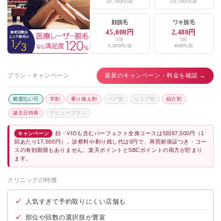
10,760円/回
10,760円/回
顔脱毛
ワキ脱毛
45,000円
2,480円
5回
5回
9,000円/回
496円/回
プラン・キャンペーン
最新のキャンペーン・料金を確認 →
都度払い可
学割
乗り換え割
ペア割
シニア割
紹介割
誕生日特典
デビュープラン
顔・VIOも含むパーフェクト全身コースは5回87,500円（1
キャンペーン
回あたり17,500円）。診察料や剃り残し代は0円で、再照射保証つき・コー
スの有効期限もありません。楽天ポイントとSBCポイントの両方が貯まり
ます。
クリニックの特徴
✓
人気すぎて予約取りにくい店舗も
✓
部位や回数の選択肢が豊富