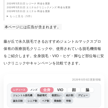
2026年5月21日 レジーナ 料金を更新
2026年5月21日 エミナルクリニックメンズ 料金を更新
2026年5月21日 エミナル 料金を更新
もっと見る（5件）
本ページには広告が含まれます。
藤が丘で永久脱毛できるおすすめジェントルマックスプロ
保有の医療脱毛クリニックや、使用されている脱毛機情報
をご紹介します。全身脱毛・VIO・ヒゲ・脚など部位毎に安
いクリニックやキャンペーンを比較できます。
2026年8月6日更新情報
全身
VIO
顔
脇
レディース
メンズ
ジェントル脱毛機
熱破壊式
都度払い
紹介割
デビュー
誕生日割
シニア割
ペア割
乗換割
学割