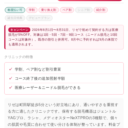
都度払い可
学割
乗り換え割
ペア割
シニア割
紹介割
誕生日特典
デビュープラン
2026年8月1日〜8月31日、リゼで初めて契約する方は医療
キャンペーン
脱毛が5%OFF。対象は1回・5回・7回・9回コース（ニードル脱毛と10回
コースは対象外）。既存の割引と併用可。8月中に予約すれば9月の来院で
も適用されます。
クリニックの特徴
✓
学割、ペア割など割引豊富
✓
コース終了後の追加照射半額
✓
医療レーザー＆ニードル脱毛ができる
リゼは町田駅徒歩5分という好立地にあり、通いやすさを重視す
る方に適したクリニックです。保有する脱毛機器はジェントル
YAGプロ、ラシャ、メディオスターNeXTPROの3種類で、個々
の肌質や毛質に合わせて使い分ける体制が整っています。料金プ