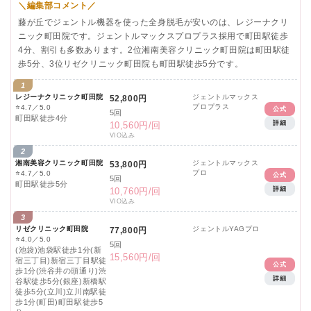
＼編集部コメント／
藤が丘でジェントル機器を使った全身脱毛が安いのは、レジーナクリ
ニック町田院です。ジェントルマックスプロプラス採用で町田駅徒歩
4分、割引も多数あります。2位湘南美容クリニック町田院は町田駅徒
歩5分、3位リゼクリニック町田院も町田駅徒歩5分です。
1
レジーナクリニック町田院
ジェントルマックス
52,800円
プロプラス
⭐
4.7／5.0
公式
5回
町田駅徒歩4分
詳細
10,560円/回
VIO込み
2
湘南美容クリニック町田院
ジェントルマックス
53,800円
プロ
⭐
4.7／5.0
公式
5回
町田駅徒歩5分
詳細
10,760円/回
VIO込み
3
リゼクリニック町田院
ジェントルYAGプロ
77,800円
⭐
4.0／5.0
5回
(池袋)池袋駅徒歩1分(新
15,560円/回
宿三丁目)新宿三丁目駅徒
公式
歩1分(渋谷井の頭通り)渋
詳細
谷駅徒歩5分(銀座)新橋駅
徒歩5分(立川)立川南駅徒
歩1分(町田)町田駅徒歩5