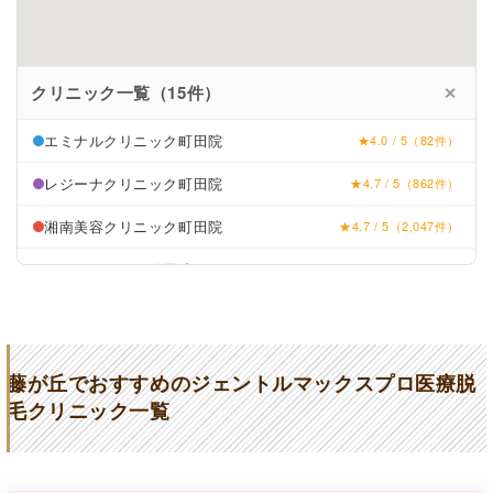
クリニック一覧（15件）
✕
エミナルクリニック町田院
★4.0 / 5（82件）
レジーナクリニック町田院
★4.7 / 5（862件）
湘南美容クリニック町田院
★4.7 / 5（2,047件）
リゼクリニック町田院
★4.3 / 5（74件）
桜の咲クリニック
★4.6 / 5（298件）
にじが丘皮ふ科形成外科
★2.8 (19件)
藤が丘でおすすめのジェントルマックスプロ医療脱
星ヶ丘ゆりクリニック
★3.6 (23件)
毛クリニック一覧
渡辺クリニック
★2 (4件)
ふじのもりtoUクリニック
★3.9 (52件)