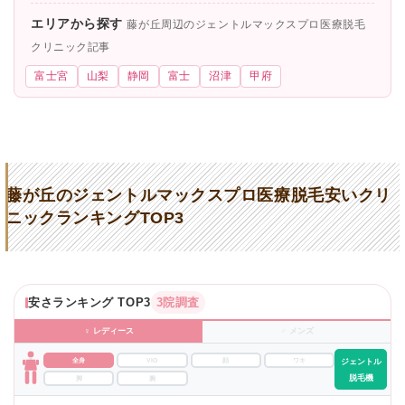
エリアから探す
藤が丘周辺のジェントルマックスプロ医療脱毛
クリニック記事
富士宮
山梨
静岡
富士
沼津
甲府
藤が丘のジェントルマックスプロ医療脱毛安いクリ
ニックランキングTOP3
安さランキング TOP3
3院調査
♀ レディース
♂ メンズ
全身
VIO
顔
ワキ
ジェントル
脱毛機
脚
腕