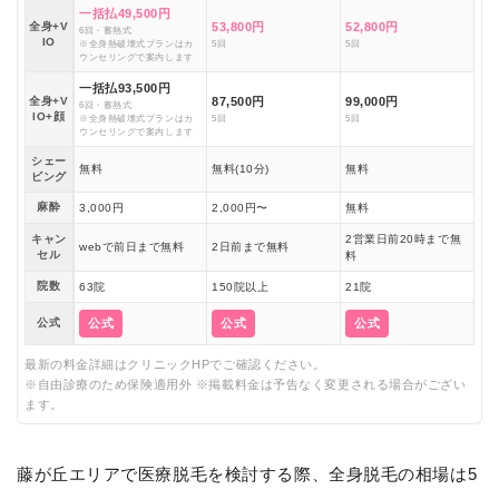
一括払49,500円
全身+V
53,800円
52,800円
6回・蓄熱式
IO
※全身熱破壊式プランはカ
5回
5回
ウンセリングで案内します
一括払93,500円
全身+V
87,500円
99,000円
6回・蓄熱式
IO+顔
※全身熱破壊式プランはカ
5回
5回
ウンセリングで案内します
シェー
無料
無料(10分)
無料
ビング
麻酔
3,000円
2,000円〜
無料
キャン
2営業日前20時まで無
webで前日まで無料
2日前まで無料
セル
料
院数
63院
150院以上
21院
公式
公式
公式
公式
最新の料金詳細はクリニックHPでご確認ください。
※自由診療のため保険適用外 ※掲載料金は予告なく変更される場合がござい
ます。
藤が丘エリアで医療脱毛を検討する際、全身脱毛の相場は5