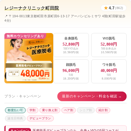
レジーナクリニック町田院
★
4.7
ほしはなクリニック
(862)
★4.8 (26件)
📍 〒194-0013東京都町田市原町田6-13-17 アーバンビルミサワ 4階(町田駅徒歩
ふくしま皮膚科・美容皮膚科
★4.1 (116件)
4分)
エミナルクリニックメンズ町田院
★4.5 / 5（116件）
無料カウンセリングあり
全身脱毛
VIO脱毛
レジーナクリニックオム町田院
★4.7 / 5（859件）
52,800円
52,800円
5回VIO込み
5回全身込み
10,560円/回
10,560円/回
湘南美容クリニック町田院
★4.7 / 5（2,047件）
顔脱毛
ワキ脱毛
メンズリゼ町田
★4.6 / 5（89件）
96,000円
40,000円
5回
5回
19,200円/回
8,000円/回
プラン・キャンペーン
最新のキャンペーン・料金を確認 →
都度払い可
学割
乗り換え割
ペア割
シニア割
紹介割
誕生日特典
デビュープラン
医療脱毛デビュープランなら、全身＋VIOの5回コースが
キャンペーン