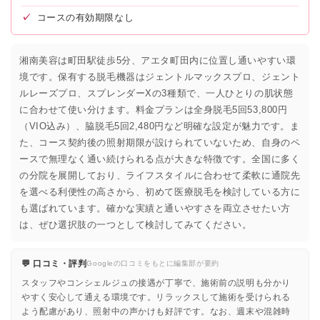
✓
コースの有効期限なし
湘南美容は町田駅徒歩5分、アエタ町田内に位置し通いやすい環
境です。保有する脱毛機器はジェントルマックスプロ、ジェント
ルレーズプロ、スプレンダーXの3種類で、一人ひとりの肌状態
に合わせて使い分けます。料金プランは全身脱毛5回53,800円
（VIO込み）、脇脱毛5回2,480円など明確な設定が魅力です。ま
た、コース契約後の照射期限が設けられていないため、自身のペ
ースで無理なく通い続けられる点が大きな特徴です。全国に多く
の分院を展開しており、ライフスタイルに合わせて柔軟に通院先
を選べる利便性の高さから、初めて医療脱毛を検討している方に
も選ばれています。確かな実績と通いやすさを両立させたい方
は、ぜひ選択肢の一つとして検討してみてください。
💬 口コミ・評判
Googleの口コミをもとに編集部が要約
スタッフやコンシェルジュの接遇が丁寧で、施術前の説明も分かり
やすく安心して通える環境です。リラックスして施術を受けられる
よう配慮があり、照射中の声かけも好評です。なお、週末や混雑時