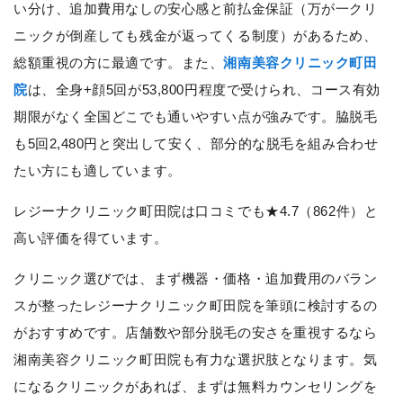
い分け、追加費用なしの安心感と前払金保証（万が一クリ
ニックが倒産しても残金が返ってくる制度）があるため、
総額重視の方に最適です。また、
湘南美容クリニック町田
院
は、全身+顔5回が53,800円程度で受けられ、コース有効
期限がなく全国どこでも通いやすい点が強みです。脇脱毛
も5回2,480円と突出して安く、部分的な脱毛を組み合わせ
たい方にも適しています。
レジーナクリニック町田院は口コミでも★4.7（862件）と
高い評価を得ています。
クリニック選びでは、まず機器・価格・追加費用のバラン
スが整ったレジーナクリニック町田院を筆頭に検討するの
がおすすめです。店舗数や部分脱毛の安さを重視するなら
湘南美容クリニック町田院も有力な選択肢となります。気
になるクリニックがあれば、まずは無料カウンセリングを