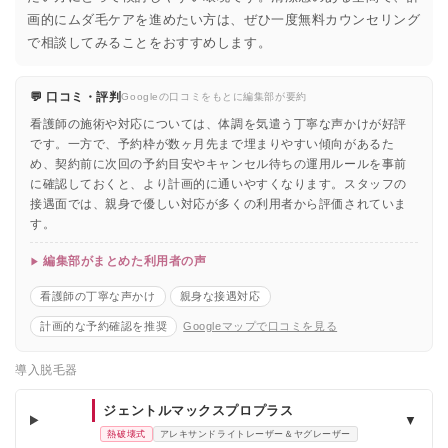
画的にムダ毛ケアを進めたい方は、ぜひ一度無料カウンセリング
で相談してみることをおすすめします。
💬 口コミ・評判
Googleの口コミをもとに編集部が要約
看護師の施術や対応については、体調を気遣う丁寧な声かけが好評
です。一方で、予約枠が数ヶ月先まで埋まりやすい傾向があるた
め、契約前に次回の予約目安やキャンセル待ちの運用ルールを事前
に確認しておくと、より計画的に通いやすくなります。スタッフの
接遇面では、親身で優しい対応が多くの利用者から評価されていま
す。
編集部がまとめた利用者の声
看護師の丁寧な声かけ
親身な接遇対応
計画的な予約確認を推奨
Googleマップで口コミを見る
導入脱毛器
ジェントルマックスプロプラス
▼
熱破壊式
アレキサンドライトレーザー＆ヤグレーザー