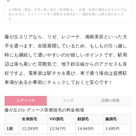
分
公式料金（税込）を安い順に表示（取材時点）。品質・効果の優劣を示すものでは
ありません。キャンペーン等で変動する場合あり。施術効果には個人差がありま
す。
藤が丘エリアなら、リゼ、レジーナ、湘南美容といった大
手を選べます。全国展開しているため、もしもの引っ越し
時にも継続して通いやすいのが嬉しいポイントです。駅周
辺は落ち着いた雰囲気で、地下鉄沿線からのアクセスも良
好ですよ。電車派は駅チカを選び、車で通う場合は提携駐
車場があるか事前にチェックしておくと安心です！
レディース
メンズ
近隣の相場
藤が丘のレディース医療脱毛の料金相場
全身脱毛
VIO脱毛
顔脱毛
脇脱毛
1回
12,293円
12,547円
14,840円
3,485円