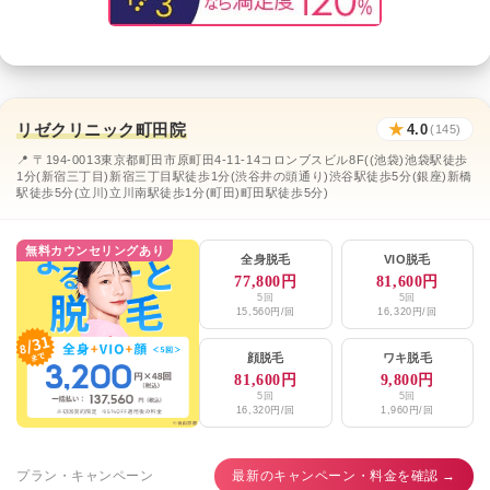
リゼクリニック町田院
★
4.0
(145)
📍 〒194-0013東京都町田市原町田4-11-14コロンブスビル8F((池袋)池袋駅徒歩
1分(新宿三丁目)新宿三丁目駅徒歩1分(渋谷井の頭通り)渋谷駅徒歩5分(銀座)新橋
駅徒歩5分(立川)立川南駅徒歩1分(町田)町田駅徒歩5分)
無料カウンセリングあり
全身脱毛
VIO脱毛
77,800円
81,600円
5回
5回
15,560円/回
16,320円/回
顔脱毛
ワキ脱毛
81,600円
9,800円
5回
5回
16,320円/回
1,960円/回
プラン・キャンペーン
最新のキャンペーン・料金を確認 →