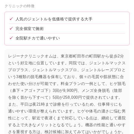
クリニックの特徴
✓
人気のジェントルを低価格で提供する大手
✓
完全個室で施術
✓
全院駅チカで通いやすい
レジーナクリニックオムは、東京都町田市の町田駅から徒歩2分
という好立地に位置しています。同院では、ジェントルマックス
プロプラス、ジェントルマックスプロ、ジェントルレーズプロと
いう3種類の脱毛機器を保有しており、個々の毛質や肌状態に合
わせた使い分けが可能です。料金プランの一例として、ヒゲ脱毛
（鼻下＋アゴ＋アゴ下）3回が9,900円、メンズ全身脱毛（陰部
を除く首から下すべて）5回が258,000円で提供されています。
また、平日は夜21時まで診療を行っているため、仕事帰りにも
通いやすい環境が整えられています。ヒゲや体毛の濃さに悩む男
性にとって、駅近で夜遅くまで対応している点は、継続して通院
する上で大きなメリットとなるでしょう。機器の性能と通いやす
さを重視する方は、検討候補に加えてみてはいかがでしょうか。