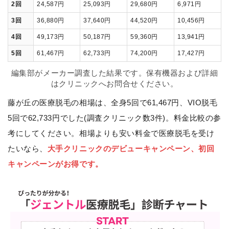
2回
24,587円
25,093円
29,680円
6,971円
3回
36,880円
37,640円
44,520円
10,456円
4回
49,173円
50,187円
59,360円
13,941円
5回
61,467円
62,733円
74,200円
17,427円
編集部がメーカー調査した結果です。保有機器および詳細
はクリニックへお問合せください。
藤が丘の医療脱毛の相場は、全身5回で61,467円、VIO脱毛
5回で62,733円でした(調査クリニック数3件)。料金比較の参
考にしてください。相場よりも安い料金で医療脱毛を受け
たいなら、
大手クリニックのデビューキャンペーン、初回
キャンペーンがお得です。