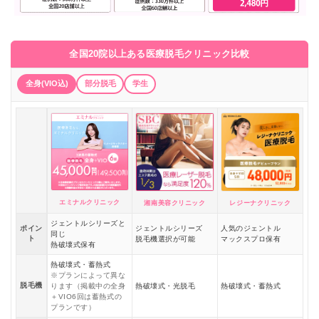
全国20院以上ある医療脱毛クリニック比較
全身(VIO込)
部分脱毛
学生
エミナルクリニック
湘南美容クリニック
レジーナクリニック
ジェントルシリーズと
ポイン
ジェントルシリーズ
人気のジェントル
同じ
ト
脱毛機選択が可能
マックスプロ保有
熱破壊式保有
熱破壊式・蓄熱式
※プランによって異な
脱毛機
ります（掲載中の全身
熱破壊式・光脱毛
熱破壊式・蓄熱式
＋VIO6回は蓄熱式の
プランです）