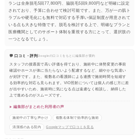
ランは全身脱毛5回77,800円、脇脱毛5回9,800円など明確に設定
されており、予算に合わせて検討可能です。また、万が一の肌ト
ラブルや硬毛化にも無料で対応する手厚い保証制度が用意されて
いる点も大きな特徴です。脱毛を検討する上で、明確なプランと
医療機関としてのサポート体制を重視する方にとって、選択肢の
一つとなるでしょう。
💬 口コミ・評判
Googleの口コミをもとに編集部が要約
スタッフの接遇面で高い評価を得ており、施術中に体勢変更の事前
確認やホースが体に当たらないよう配慮するなど、細やかな気遣い
が好評です。また、複数名の看護師による連携で施術時間を短縮す
る効率的な対応も見られます。VIO照射については個人の感じ方に差
が出やすいため、施術時に気になる点は遠慮なく相談し、納得した
上で進めるのがスムーズです。
編集部がまとめた利用者の声
施術中の丁寧な声かけ
複数名体制で効率的な施術
清潔感のある院内
Googleマップで口コミを見る