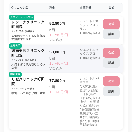
クリニック名
料金
主脱毛機
公式
人気ジェントル安い
ジェントルマ
レジーナクリニック
52,800
円
公式
ックスプロプ
町田院
ラス
5回
⭐️ 4.7／5.0（862件）
町田駅徒歩4分
詳細
10,560円/回
人気のジェントルを低価格
で提供する大手
VIO込み
主要大手
ジェントルマ
湘南美容クリニック
53,800
円
公式
ックスプロ
町田院
町田駅徒歩5分
5回
⭐️ 4.7／5.0（2,047件）
詳細
10,760円/回
人気すぎて予約取りにくい
店舗も
VIO込み
割引豊富
ジェントルYA
リゼクリニック町田
77,800
円
公式
Gプロ
院
(池袋)池袋駅
5回
⭐️ 4.0／5.0（145件）
徒歩1分(新宿
詳細
15,560円/回
学割、ペア割など割引豊富
三丁目)新宿三
丁目駅徒歩1分
(渋谷井の頭通
り)渋谷駅徒歩
5分(銀座)新橋
駅徒歩5分(立
川)立川南駅徒
歩1分(町田)町
田駅徒歩5分