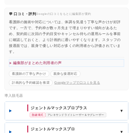
💬 口コミ・評判
Googleの口コミをもとに編集部が要約
看護師の施術や対応については、体調を気遣う丁寧な声かけが好評
です。一方で、予約枠が数ヶ月先まで埋まりやすい傾向があるた
め、契約前に次回の予約目安やキャンセル待ちの運用ルールを事前
に確認しておくと、より計画的に通いやすくなります。スタッフの
接遇面では、親身で優しい対応が多くの利用者から評価されていま
す。
編集部がまとめた利用者の声
看護師の丁寧な声かけ
親身な接遇対応
計画的な予約確認を推奨
Googleマップで口コミを見る
導入脱毛器
ジェントルマックスプロプラス
▼
熱破壊式
アレキサンドライトレーザー＆ヤグレーザー
ジェントルマックスプロ
▼