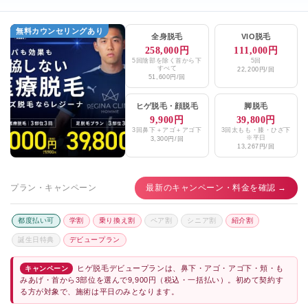
無料カウンセリングあり
全身脱毛
VIO脱毛
258,000円
111,000円
5回陰部を除く首から下
5回
すべて
22,200円/回
51,600円/回
ヒゲ脱毛
・
顔脱毛
脚脱毛
9,900円
39,800円
3回鼻下＋アゴ＋アゴ下
3回太もも・膝・ひざ下
※平日
3,300円/回
13,267円/回
プラン・キャンペーン
最新のキャンペーン・料金を確認 →
都度払い可
学割
乗り換え割
ペア割
シニア割
紹介割
誕生日特典
デビュープラン
ヒゲ脱毛デビュープランは、鼻下・アゴ・アゴ下・頬・も
キャンペーン
みあげ・首から3部位を選んで9,900円（税込・一括払い）。初めて契約す
る方が対象で、施術は平日のみとなります。