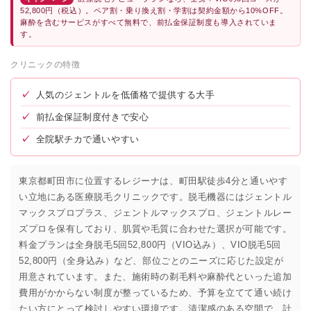
52,800円（税込）。ペア割・乗り換え割・学割は契約金額から10%OFF。
麻酔を含むサービスがすべて無料で、前払金保証制度も導入されていま
す。
クリニックの特徴
✓
人気のジェントルを低価格で提供する大手
✓
前払金保証制度付きで安心
✓
全院駅チカで通いやすい
東京都町田市に位置するレジーナは、町田駅徒歩4分と通いやす
い立地にある医療脱毛クリニックです。脱毛機器にはジェントル
マックスプロプラス、ジェントルマックスプロ、ジェントルレー
ズプロを保有しており、肌質や毛質に合わせた選択が可能です。
料金プランは全身脱毛5回52,800円（VIO込み）、VIO脱毛5回
52,800円（全身込み）など、部位ごとのニーズに応じた設定が
用意されています。また、施術時の剃毛料や麻酔代といった追加
費用がかからない制度が整っているため、予算を立てて通い続け
たい方にとって検討しやすい環境です。清潔感のある空間で、計