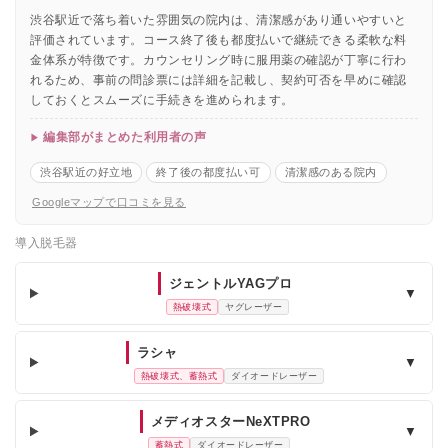
渋谷駅近で落ち着いた雰囲気の院内は、清潔感があり通いやすいと
評価されています。コース終了後も都度払いで継続できる柔軟な料
金体系が特徴です。カウンセリング時に服用薬の確認が丁寧に行わ
れるため、事前の問診票には詳細を記載し、契約可否を早めに確認
しておくとスムーズに手続きを進められます。
編集部がまとめた利用者の声
渋谷駅近の好立地
終了後の都度払い可
清潔感のある院内
Googleマップで口コミを見る
導入脱毛器
ジェントルYAGプロ
▼
熱破壊式
ヤグレーザー
ラシャ
▼
熱破壊式、蓄熱式
ダイオードレーザー
メディオスターNeXTPRO
▼
蓄熱式
ダイオードレーザー