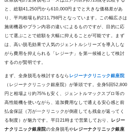
と、総額41,250円から610,000円までと大きな価格差があ
り、平均相場も約211,798円となっています。この幅広さは
施術機器やプラン内容の違いによるものですが、目的に応
じて選ぶことで総額を大幅に抑えることが可能です。まず
は、高い脱毛効果で人気のジェントルシリーズを導入しな
がら費用を抑えられる「レジーナ」を第一候補として検討
するのが賢明です。
まず、全身脱毛を検討するなら
レジーナクリニック銀座院
（レジーナクリニック銀座院）が筆頭です。全身5回52,800
円と相場より約75%も安く、ジェントルマックスプロ等の
高性能機を使いながら、追加費用なしで通える安心感と前
払金保証（万が一クリニックが倒産しても残金が返ってく
る制度）が魅力です。平日21時まで営業しており、
レジー
ナクリニック銀座院
の全身脱毛や
レジーナクリニック銀座