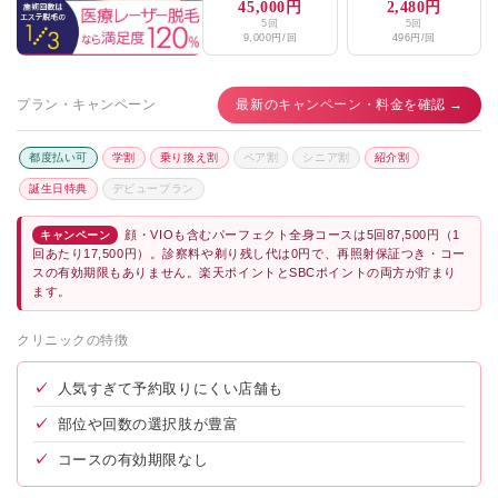
45,000円
2,480円
5回
5回
9,000円/回
496円/回
プラン・キャンペーン
最新のキャンペーン・料金を確認 →
都度払い可
学割
乗り換え割
ペア割
シニア割
紹介割
誕生日特典
デビュープラン
顔・VIOも含むパーフェクト全身コースは5回87,500円（1
キャンペーン
回あたり17,500円）。診察料や剃り残し代は0円で、再照射保証つき・コー
スの有効期限もありません。楽天ポイントとSBCポイントの両方が貯まり
ます。
クリニックの特徴
✓
人気すぎて予約取りにくい店舗も
✓
部位や回数の選択肢が豊富
✓
コースの有効期限なし