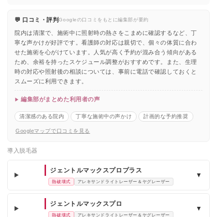
💬 口コミ・評判
Googleの口コミをもとに編集部が要約
院内は清潔で、施術中に照射時の熱さをこまめに確認するなど、丁
寧な声かけが好評です。看護師の対応は親切で、個々の体質に合わ
せた施術を心がけています。人気が高く予約が混み合う傾向がある
ため、余裕を持ったスケジュール調整がおすすめです。また、生理
時の対応や照射後の相談については、事前に電話で確認しておくと
スムーズに利用できます。
編集部がまとめた利用者の声
清潔感のある院内
丁寧な施術中の声かけ
計画的な予約推奨
Googleマップで口コミを見る
導入脱毛器
ジェントルマックスプロプラス
▼
熱破壊式
アレキサンドライトレーザー＆ヤグレーザー
ジェントルマックスプロ
▼
熱破壊式
アレキサンドライトレーザー＆ヤグレーザー