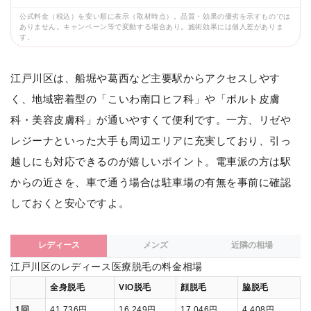
公式料金（税込）を安い順に表示（取材時点）。品質・効果の優劣を示すものでは
ありません。キャンペーン等で変動する場合あり。施術効果には個人差がありま
す。
江戸川区は、船堀や葛西など主要駅からアクセスしやす
く、地域密着型の「こいわ南口ヒフ科」や「ポルト皮膚
科・美容皮膚科」が通いやすくて便利です。一方、リゼや
レジーナといった大手も周辺エリアに充実しており、引っ
越しにも対応できるのが嬉しいポイント。電車派の方は駅
からの近さを、車で通う場合は駐車場の有無を事前に確認
しておくと安心ですよ。
レディース
メンズ
近隣の相場
江戸川区のレディース医療脱毛の料金相場
全身脱毛
VIO脱毛
顔脱毛
脇脱毛
1回
41,736円
16,249円
17,046円
4,408円