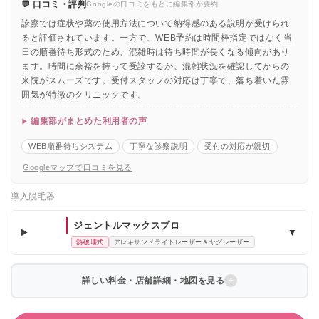
💬 口コミ・評判
Googleの口コミをもとに編集部が要約
診察では症状や薬の使用方法について納得感のある説明が受けられ
ると評価されています。一方で、WEB予約は時間枠指定ではなく当
日の順番待ち形式のため、混雑時は待ち時間が長くなる傾向があり
ます。時間に余裕を持って受診するか、混雑状況を確認してからの
来院がスムーズです。受付スタッフの対応は丁寧で、落ち着いた雰
囲気が特徴のクリニックです。
編集部がまとめた利用者の声
WEB順番待ちシステム
丁寧な診察説明
受付の対応が親切
Googleマップで口コミを見る
導入脱毛器
ジェントルマックスプロ
▼
熱破壊式
アレキサンドライトレーザー＆ヤグレーザー
詳しい料金・店舗詳細・地図を見る