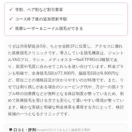
✓
学割、ペア割など割引豊富
✓
コース終了後の追加照射半額
✓
医療レーザー＆ニードル脱毛ができる
リゼは渋谷駅徒歩3分、ちとせ会館1Fに位置し、アクセスに優れ
た医療脱毛クリニックです。導入している脱毛機器は、ジェント
ルYAGプロ、ラシャ、メディオスターNeXTPROの3種類であ
り、肌質や毛質に合わせてこれらを使い分けています。料金プラ
ンも明確で、全身脱毛5回が77,800円、脇脱毛5回が9,800円な
ど、部位ごとの価格設定が分かりやすいのが特徴です。また、リ
ゼでは剃り残しがある場合のシェービング代や、万が一の肌トラ
ブル時の治療費などが無料となる保証制度が整っているため、初
めて医療脱毛を受ける方でも安心して通いやすい環境が整ってい
ます。確かな実績と明確な料金体系を重視する方にとって、検討
候補の一つとなるクリニックです。
💬 口コミ・評判
Googleの口コミをもとに編集部が要約