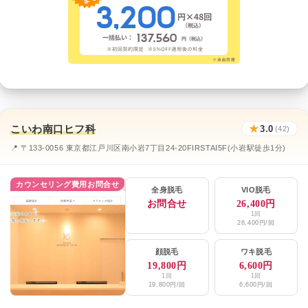
こいわ南口ヒフ科
★
3.0
(42)
📍 〒133-0056 東京都江戸川区南小岩7丁目24-20FIRSTAI5F(小岩駅徒歩1分)
カウンセリング費用お問合せ
全身脱毛
VIO脱毛
お問合せ
26,400円
1回
26,400円/回
顔脱毛
ワキ脱毛
19,800円
6,600円
1回
1回
19,800円/回
6,600円/回