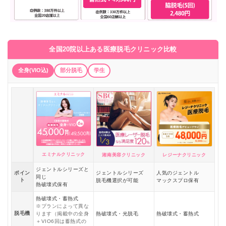
全国20院以上ある医療脱毛クリニック比較
全身(VIO込)
部分脱毛
学生
エミナルクリニック
湘南美容クリニック
レジーナクリニック
ジェントルシリーズと
ポイン
ジェントルシリーズ
人気のジェントル
同じ
ト
脱毛機選択が可能
マックスプロ保有
熱破壊式保有
熱破壊式・蓄熱式
※プランによって異な
脱毛機
ります（掲載中の全身
熱破壊式・光脱毛
熱破壊式・蓄熱式
＋VIO6回は蓄熱式の