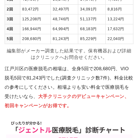
2回
83,472円
32,497円
34,091円
8,816円
3回
125,208円
48,746円
51,137円
13,224円
4回
166,944円
64,994円
68,183円
17,632円
5回
208,680円
81,243円
85,229円
22,040円
編集部がメーカー調査した結果です。保有機器および詳細
はクリニックへお問合せください。
江戸川区の医療脱毛の相場は、全身5回で208,680円、VIO
脱毛5回で81,243円でした(調査クリニック数7件)。料金比較
の参考にしてください。相場よりも安い料金で医療脱毛を
受けたいなら、
大手クリニックのデビューキャンペーン、
初回キャンペーンがお得です。