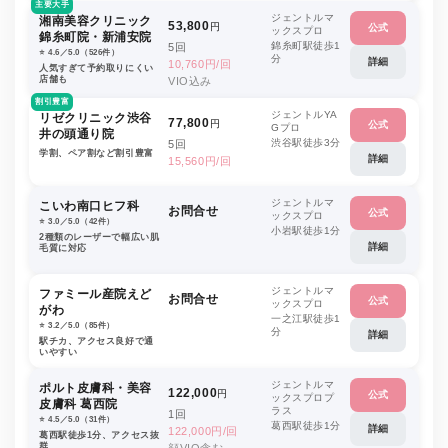
主要大手
ジェントルマ
湘南美容クリニック
53,800
円
公式
ックスプロ
錦糸町院・新浦安院
錦糸町駅徒歩1
5回
⭐️ 4.6／5.0（526件）
分
詳細
10,760円/回
人気すぎて予約取りにくい
店舗も
VIO込み
割引豊富
ジェントルYA
リゼクリニック渋谷
77,800
円
公式
Gプロ
井の頭通り院
渋谷駅徒歩3分
5回
学割、ペア割など割引豊富
詳細
15,560円/回
ジェントルマ
こいわ南口ヒフ科
お問合せ
公式
ックスプロ
⭐️ 3.0／5.0（42件）
小岩駅徒歩1分
2種類のレーザーで幅広い肌
詳細
毛質に対応
ジェントルマ
ファミール産院えど
お問合せ
公式
ックスプロ
がわ
一之江駅徒歩1
⭐️ 3.2／5.0（85件）
分
詳細
駅チカ、アクセス良好で通
いやすい
ジェントルマ
ポルト皮膚科・美容
122,000
円
公式
ックスプロプ
皮膚科 葛西院
ラス
1回
⭐️ 4.5／5.0（31件）
葛西駅徒歩1分
詳細
122,000円/回
葛西駅徒歩1分、アクセス抜
群