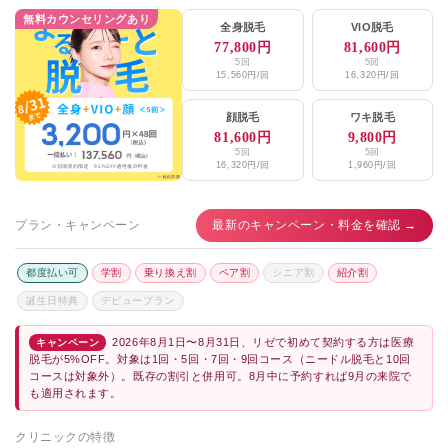
無料カウンセリングあり
全身脱毛
VIO脱毛
77,800円
81,600円
5回
5回
15,560円/回
16,320円/回
顔脱毛
ワキ脱毛
81,600円
9,800円
5回
5回
16,320円/回
1,960円/回
プラン・キャンペーン
最新のキャンペーン・料金を確認 →
都度払い可
学割
乗り換え割
ペア割
シニア割
紹介割
誕生日特典
デビュープラン
2026年8月1日〜8月31日、リゼで初めて契約する方は医療
キャンペーン
脱毛が5%OFF。対象は1回・5回・7回・9回コース（ニードル脱毛と10回
コースは対象外）。既存の割引と併用可。8月中に予約すれば9月の来院で
も適用されます。
クリニックの特徴