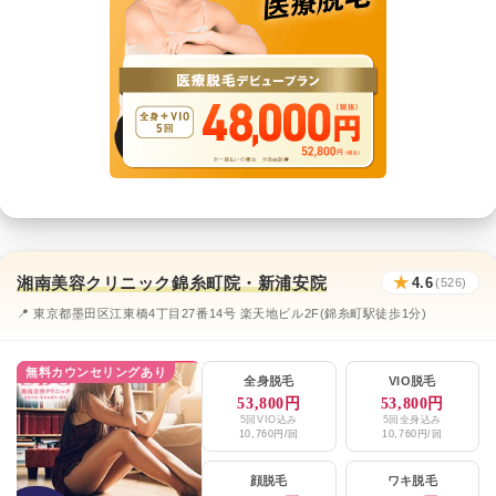
湘南美容クリニック錦糸町院・新浦安院
★
4.6
(526)
📍 東京都墨田区江東橋4丁目27番14号 楽天地ビル2F(錦糸町駅徒歩1分)
無料カウンセリングあり
全身脱毛
VIO脱毛
53,800円
53,800円
5回VIO込み
5回全身込み
10,760円/回
10,760円/回
顔脱毛
ワキ脱毛