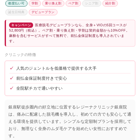
都度払い可
学割
乗り換え割
ペア割
シニア割
紹介割
湘南美容クリニック錦糸町院、新浦安院
★4.6 / 5（679件）
誕生日特典
デビュープラン
ポルト皮膚科・美容皮膚科 葛西院
★4.5 / 5（31件）
医療脱毛デビュープランなら、全身＋VIOの5回コースが
キャンペーン
52,800円（税込）。ペア割・乗り換え割・学割は契約金額から10%OFF。
ソレイユクリニック江戸川橋
★4.5 / 5（69件）
麻酔を含むサービスがすべて無料で、前払金保証制度も導入されていま
す。
ファミール産院えどがわ
★3.2 / 5（97件）
クリニックの特徴
しん皮フ科クリニック
★3.4 / 5（44件）
✓
人気のジェントルを低価格で提供する大手
S＆Sクリニック
★3.3 / 5（35件）
✓
前払金保証制度付きで安心
ティーズクリニック
★3.4 / 5（84件）
✓
全院駅チカで通いやすい
すみれ皮膚科クリニック
★2.8 / 5（92件）
銀座駅徒歩圏内の好立地に位置するレジーナクリニック銀座院
は、痛みに配慮した脱毛機を導入し、初めての方でも安心して通
える環境を提供しています。シンプルな定額制プランを採用して
おり、無理なく全身のムダ毛ケアを始めたい女性におすすめで
す。