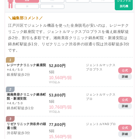
全身
VIO
顔
ワキ
ジェントル
脱毛機
脚
腕
＼編集部コメント／
江戸川区でジェントル機器を使った全身脱毛が安いのは、レジーナク
リニック銀座院です。ジェントルマックスプロプラスを備え銀座駅徒
歩2分、割引も多彩です。湘南美容クリニック錦糸町院・新浦安院は
錦糸町駅徒歩1分、リゼクリニック渋谷井の頭通り院は渋谷駅徒歩3分
です。
1
レジーナクリニック銀座院
ジェントルマックス
52,800円
プロプラス
⭐
4.6／5.0
公式
5回
銀座駅徒歩2分
詳細
10,560円/回
VIO込み
2
湘南美容クリニック錦糸町
ジェントルマックス
53,800円
院・新浦安院
プロ
公式
5回
⭐
4.6／5.0
詳細
10,760円/回
錦糸町駅徒歩1分
VIO込み
3
リゼクリニック渋谷井の頭
ジェントルYAGプロ
77,800円
公式
通り院
5回
渋谷駅徒歩3分
詳細
15,560円/回