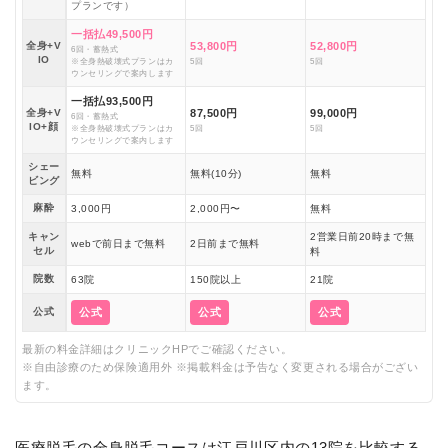
プランです）
一括払49,500円
全身+V
53,800円
52,800円
6回・蓄熱式
IO
※全身熱破壊式プランはカ
5回
5回
ウンセリングで案内します
一括払93,500円
全身+V
87,500円
99,000円
6回・蓄熱式
IO+顔
※全身熱破壊式プランはカ
5回
5回
ウンセリングで案内します
シェー
無料
無料(10分)
無料
ビング
麻酔
3,000円
2,000円〜
無料
キャン
2営業日前20時まで無
webで前日まで無料
2日前まで無料
セル
料
院数
63院
150院以上
21院
公式
公式
公式
公式
最新の料金詳細はクリニックHPでご確認ください。
※自由診療のため保険適用外 ※掲載料金は予告なく変更される場合がござい
ます。
医療脱毛の全身脱毛コースは江戸川区内の13院を比較する