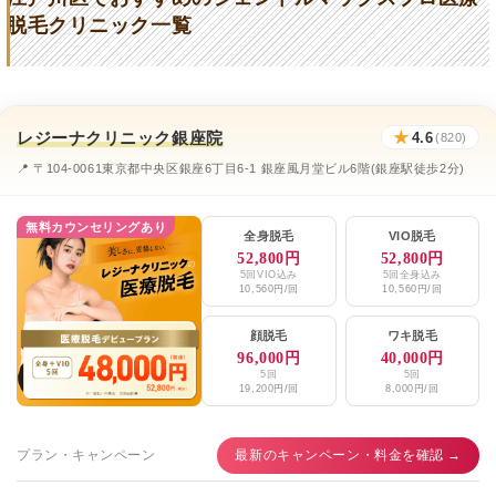
こいわ南口ヒフ科
★3.0 / 5（42件）
脱毛クリニック一覧
精美スキンケアクリニック
★1.0 / 5（1件）
しらゆり皮膚科クリニック瑞江本院
★2.7 / 5（160件）
レジーナクリニック銀座院
★
4.6
S＆Sクリニック
(820)
★3.4 / 5（33件）
📍 〒104-0061東京都中央区銀座6丁目6-1 銀座風月堂ビル6階(銀座駅徒歩2分)
香雪クリニック
★3.0 / 5（42件）
スマートライフクリニック
★4.0 / 5（1件）
無料カウンセリングあり
全身脱毛
VIO脱毛
52,800円
52,800円
慶友形成クリニック
★5.0 / 5（13件）
5回VIO込み
5回全身込み
10,560円/回
10,560円/回
ファミール産院えどがわ
★3.2 / 5（85件）
顔脱毛
ワキ脱毛
ポルト皮膚科・美容皮膚科 葛西院
★4.5 / 5（31件）
96,000円
40,000円
5回
5回
19,200円/回
8,000円/回
ソレイユクリニック江戸川橋
★4.5 / 5（69件）
エミナルクリニックメンズ銀座院
★4.1 / 5（148件）
プラン・キャンペーン
最新のキャンペーン・料金を確認 →
レジーナクリニックオム銀座院
★4.6 / 5（994件）