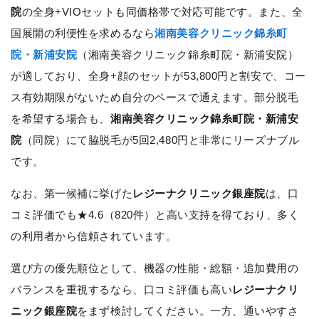
院
の全身+VIOセットも同価格帯で対応可能です。また、全
国展開の利便性を求めるなら
湘南美容クリニック錦糸町
院・新浦安院
（湘南美容クリニック錦糸町院・新浦安院）
が適しており、全身+顔のセットが53,800円と割安で、コー
ス有効期限がないため自分のペースで通えます。部分脱毛
を希望する場合も、
湘南美容クリニック錦糸町院・新浦安
院
（同院）にて脇脱毛が5回2,480円と非常にリーズナブル
です。
なお、第一候補に挙げた
レジーナクリニック銀座院
は、口
コミ評価でも★4.6（820件）と高い支持を得ており、多く
の利用者から信頼されています。
選び方の優先順位として、機器の性能・総額・追加費用の
バランスを重視するなら、口コミ評価も高い
レジーナクリ
ニック銀座院
をまず検討してください。一方、通いやすさ