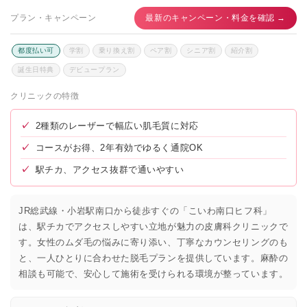
プラン・キャンペーン
最新のキャンペーン・料金を確認 →
都度払い可
学割
乗り換え割
ペア割
シニア割
紹介割
誕生日特典
デビュープラン
クリニックの特徴
✓
2種類のレーザーで幅広い肌毛質に対応
✓
コースがお得、2年有効でゆるく通院OK
✓
駅チカ、アクセス抜群で通いやすい
JR総武線・小岩駅南口から徒歩すぐの「こいわ南口ヒフ科」
は、駅チカでアクセスしやすい立地が魅力の皮膚科クリニックで
す。女性のムダ毛の悩みに寄り添い、丁寧なカウンセリングのも
と、一人ひとりに合わせた脱毛プランを提供しています。麻酔の
相談も可能で、安心して施術を受けられる環境が整っています。