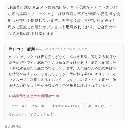
JR錦糸町駅や東京メトロ錦糸町駅、新浦安駅からアクセス良好
な湘南美容クリニックでは、経験豊富な医師が最新の脱毛機を使
用した施術を提供しています。無理なく続けやすい料金設定と、
痛みに配慮した麻酔オプションも用意されており、ご自身のペー
スで理想の肌を目指せます。
💬 口コミ・評判
Googleの口コミをもとに編集部が要約
カウンセリングでは押し売りがなく、悩みや要望に寄り添う親身な
姿勢が好評です。施術中もこまめな声かけがあり、痛みに配慮した
丁寧な対応が安心感につながっています。人気院のため混雑時は待
ち時間が発生することもありますが、予約枠を早めに確保すること
でスムーズに利用できるでしょう。スタッフの気さくな対応や、施
術時の迅速かつ丁寧な手技が多くの利用者に評価されています。
編集部がまとめた利用者の声
カウンセリングが丁寧
施術中の声かけあり
押し売りなし
Googleマップで口コミを見る
導入脱毛器