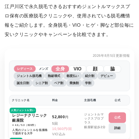
江戸川区で永久脱毛できるおすすめジェントルマックスプ
ロ保有の医療脱毛クリニックや、使用されている脱毛機情
報をご紹介します。全身脱毛・VIO・ヒゲ・脚など部位毎に
安いクリニックやキャンペーンを比較できます。
2026年8月5日更新情報
全身
VIO
顔
脇
レディース
メンズ
ジェントル脱毛機
熱破壊式
都度払い
紹介割
デビュー
誕生日割
シニア割
ペア割
乗換割
学割
クリニック名
料金
主脱毛機
公式
人気ジェントル安い
ジェントルマ
レジーナクリニック
52,800
円
公式
ックスプロプ
銀座院
ラス
5回
⭐️ 4.6／5.0（820件）
銀座駅徒歩2分
詳細
10,560円/回
人気のジェントルを低価格
で提供する大手
VIO込み