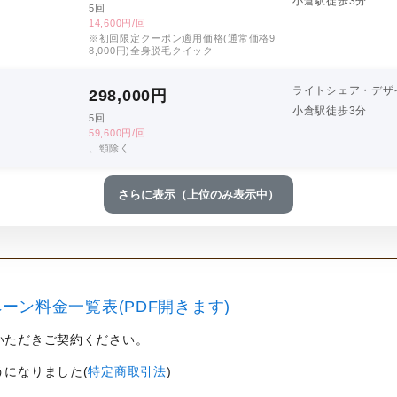
小倉駅徒歩3分
5回
14,600円/回
※初回限定クーポン適用価格(通常価格9
8,000円)全身脱毛クイック
ライトシェア・デザ
298,000
円
小倉駅徒歩3分
5回
59,600円/回
、頸除く
さらに表示（上位のみ表示中）
ーン料金一覧表(PDF開きます)
いただきご契約ください。
うになりました(
特定商取引法
)