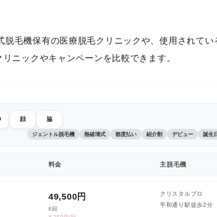
式脱毛機保有の医療脱毛クリニックや、使用されてい
いクリニックやキャンペーンを比較できます。
O
顔
脇
ジェントル脱毛機
熱破壊式
都度払い
紹介割
デビュー
誕生
料金
主脱毛機
クリスタルプロ
49,500
円
平和通り駅徒歩2分
6回
8,250円/回