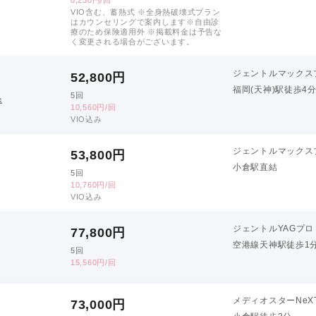
VIO含む、蓄熱式 ※全身熱破壊式プラン
はカウンセリングで案内します※自由診
療のため保険適用外 ※掲載料金は予告な
く変更される場合がございます。
ジェントルマックス
52,800
円
福岡(天神)駅徒歩4
5回
手
10,560円/回
VIO込み
ジェントルマックス
53,800
円
小倉駅直結
5回
10,760円/回
VIO込み
ジェントルYAGプロ
77,800
円
空港線天神駅徒歩1
5回
15,560円/回
メディオスターNeX
73,000
円