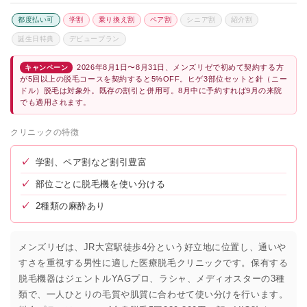
都度払い可
学割
乗り換え割
ペア割
シニア割
紹介割
誕生日特典
デビュープラン
2026年8月1日〜8月31日、メンズリゼで初めて契約する方
キャンペーン
が5回以上の脱毛コースを契約すると5%OFF。ヒゲ3部位セットと針（ニー
ドル）脱毛は対象外。既存の割引と併用可。8月中に予約すれば9月の来院
でも適用されます。
クリニックの特徴
✓
学割、ペア割など割引豊富
✓
部位ごとに脱毛機を使い分ける
✓
2種類の麻酔あり
メンズリゼは、JR大宮駅徒歩4分という好立地に位置し、通いや
すさを重視する男性に適した医療脱毛クリニックです。保有する
脱毛機器はジェントルYAGプロ、ラシャ、メディオスターの3種
類で、一人ひとりの毛質や肌質に合わせて使い分けを行います。