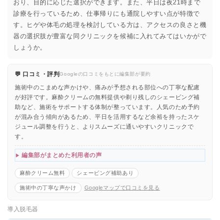
おり、目的に応じた選択ができます。また、平日は夜21時まで
診療を行っているため、仕事帰りにも通院しやすい点が特徴で
す。ヒゲや体毛の処理を検討している方は、アクセスの良さと機
器の選択肢が豊富な同クリニックを候補に入れてみてはいかがで
しょうか。
💬 口コミ・評判
Googleの口コミをもとに編集部が要約
施術中のこまめな声かけや、痛みが予想される部位への丁寧な配慮
が好評です。麻酔クリームの無料提供や剃り残しのシェービング補
助など、施術をサポートする体制が整っています。人気のため予約
が混み合う傾向があるため、平日を活用するなど余裕を持ったスケ
ジュール調整を行うと、よりスムーズに通いやすいクリニックで
す。
編集部がまとめた利用者の声
麻酔クリーム無料
シェービング補助あり
施術中の丁寧な声かけ
Googleマップで口コミを見る
導入脱毛器