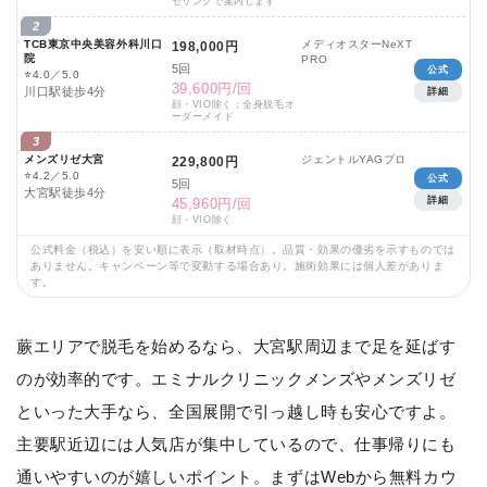
セリングで案内します
2
TCB東京中央美容外科川口
メディオスターNeXT
198,000円
院
PRO
5回
公式
⭐
4.0／5.0
39,600円/回
川口駅徒歩4分
詳細
顔・VIO除く：全身脱毛オ
ーダーメイド
3
メンズリゼ大宮
ジェントルYAGプロ
229,800円
⭐
4.2／5.0
公式
5回
大宮駅徒歩4分
詳細
45,960円/回
顔・VIO除く
公式料金（税込）を安い順に表示（取材時点）。品質・効果の優劣を示すものでは
ありません。キャンペーン等で変動する場合あり。施術効果には個人差がありま
す。
蕨エリアで脱毛を始めるなら、大宮駅周辺まで足を延ばす
のが効率的です。エミナルクリニックメンズやメンズリゼ
といった大手なら、全国展開で引っ越し時も安心ですよ。
主要駅近辺には人気店が集中しているので、仕事帰りにも
通いやすいのが嬉しいポイント。まずはWebから無料カウ