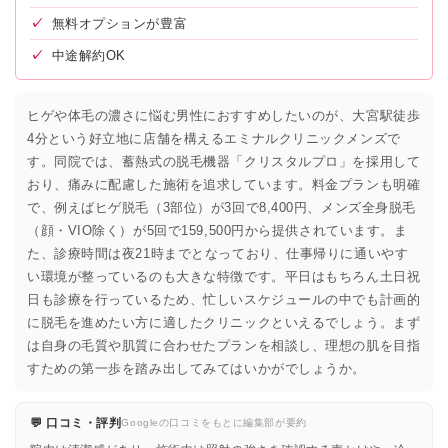
✓
無料オプションが豊富
✓
中途解約OK
ヒゲや体毛の濃さに悩む男性におすすめしたいのが、大宮駅徒歩
4分という好立地に店舗を構えるエミナルクリニックメンズで
す。同院では、蓄熱式の脱毛機器「クリスタルプロ」を採用して
おり、痛みに配慮した施術を追求しています。料金プランも明確
で、例えばヒゲ脱毛（3部位）が3回で8,400円、メンズ全身脱毛
（顔・VIO除く）が5回で159,500円から提供されています。ま
た、診療時間は夜21時までとなっており、仕事帰りに通いやす
い環境が整っているのも大きな特徴です。平日はもちろん土日祝
日も診療を行っているため、忙しいスケジュールの中でも計画的
に脱毛を進めたい方に適したクリニックといえるでしょう。まず
は自身の毛質や肌質に合わせたプランを相談し、理想の肌を目指
すための第一歩を踏み出してみてはいかがでしょうか。
💬 口コミ・評判
Googleの口コミをもとに編集部が要約