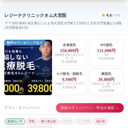
レジーナクリニックオム大宮院
★
4.6
(720)
📍 〒330-0846 埼玉県さいたま市大宮区大門町1丁目92-1 大宮大門安藤ビル8階
(大宮駅徒歩1分)
無料カウンセリングあり
全身脱毛
VIO脱毛
258,000円
111,000円
5回陰部を除く首から下
5回
すべて
22,200円/回
51,600円/回
ヒゲ脱毛
・
顔脱毛
脚脱毛
9,900円
39,800円
3回鼻下＋アゴ＋アゴ下
3回太もも・膝・ひざ下
※平日
3,300円/回
13,267円/回
プラン・キャンペーン
最新のキャンペーン・料金を確認 →
都度払い可
学割
乗り換え割
ペア割
シニア割
紹介割