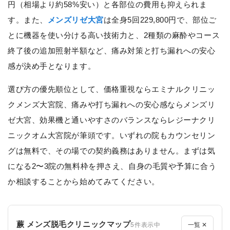
円（相場より約58%安い）と各部位の費用も抑えられま
す。また、
メンズリゼ大宮
は全身5回229,800円で、部位ご
とに機器を使い分ける高い技術力と、2種類の麻酔やコース
終了後の追加照射半額など、痛み対策と打ち漏れへの安心
感が決め手となります。
選び方の優先順位として、価格重視ならエミナルクリニッ
クメンズ大宮院、痛みや打ち漏れへの安心感ならメンズリ
ゼ大宮、効果機と通いやすさのバランスならレジーナクリ
ニックオム大宮院が筆頭です。いずれの院もカウンセリン
グは無料で、その場での契約義務はありません。まずは気
になる2〜3院の無料枠を押さえ、自身の毛質や予算に合う
か相談することから始めてみてください。
蕨 メンズ脱毛クリニックマップ
5件表示中
一覧 ✕