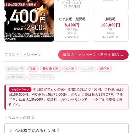
グで案内します
31,900円/回
ヒゲ脱毛
・
顔脱毛
脚脱毛
8,400円
105,000円
3回3部位
5回
蓄熱式
蓄熱式
2,800円/回
21,000円/回
プラン・キャンペーン
最新のキャンペーン・料金を確認 →
都度払い可
学割
乗り換え割
ペア割
シニア割
紹介割
誕生日特典
デビュープラン
初回限定でヒゲの選べる3部位3回が8,400円。全身脱毛は5
キャンペーン
回159,500円、VIO脱毛は5回78,000円。のりかえ割は最大22%OFF、学生
プランは最大13%OFF。初診料・カウンセリング料・トラブル治療費は無
料です。
クリニックの特徴
✓
低価格で始めるヒゲ脱毛