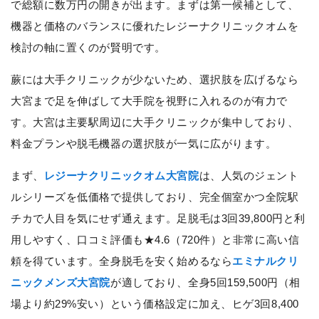
で総額に数万円の開きが出ます。まずは第一候補として、
機器と価格のバランスに優れたレジーナクリニックオムを
検討の軸に置くのが賢明です。
蕨には大手クリニックが少ないため、選択肢を広げるなら
大宮まで足を伸ばして大手院を視野に入れるのが有力で
す。大宮は主要駅周辺に大手クリニックが集中しており、
料金プランや脱毛機器の選択肢が一気に広がります。
まず、
レジーナクリニックオム大宮院
は、人気のジェント
ルシリーズを低価格で提供しており、完全個室かつ全院駅
チカで人目を気にせず通えます。足脱毛は3回39,800円と利
用しやすく、口コミ評価も★4.6（720件）と非常に高い信
頼を得ています。全身脱毛を安く始めるなら
エミナルクリ
ニックメンズ大宮院
が適しており、全身5回159,500円（相
場より約29%安い）という価格設定に加え、ヒゲ3回8,400