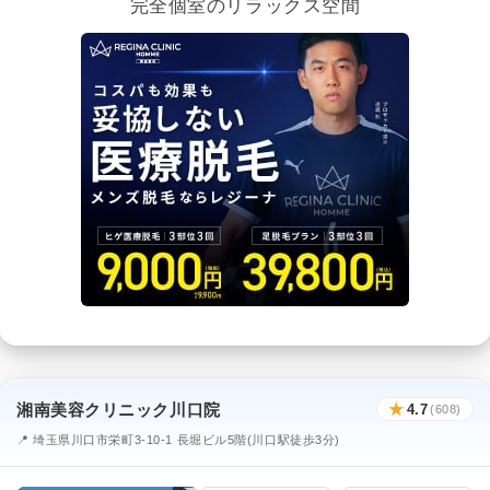
完全個室のリラックス空間
湘南美容クリニック川口院
★
4.7
(608)
📍 埼玉県川口市栄町3-10-1 長堀ビル5階(川口駅徒歩3分)