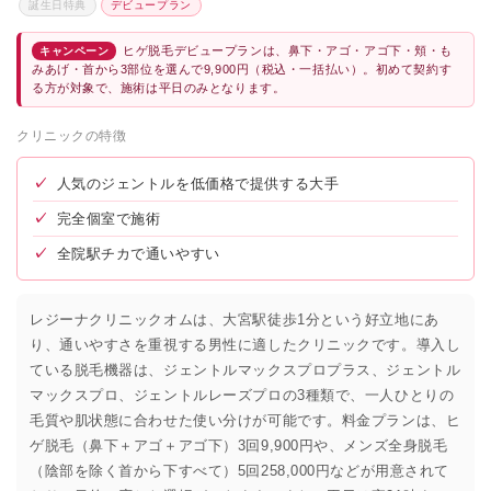
誕生日特典
デビュープラン
ヒゲ脱毛デビュープランは、鼻下・アゴ・アゴ下・頬・も
キャンペーン
みあげ・首から3部位を選んで9,900円（税込・一括払い）。初めて契約す
る方が対象で、施術は平日のみとなります。
クリニックの特徴
✓
人気のジェントルを低価格で提供する大手
✓
完全個室で施術
✓
全院駅チカで通いやすい
レジーナクリニックオムは、大宮駅徒歩1分という好立地にあ
り、通いやすさを重視する男性に適したクリニックです。導入し
ている脱毛機器は、ジェントルマックスプロプラス、ジェントル
マックスプロ、ジェントルレーズプロの3種類で、一人ひとりの
毛質や肌状態に合わせた使い分けが可能です。料金プランは、ヒ
ゲ脱毛（鼻下＋アゴ＋アゴ下）3回9,900円や、メンズ全身脱毛
（陰部を除く首から下すべて）5回258,000円などが用意されて