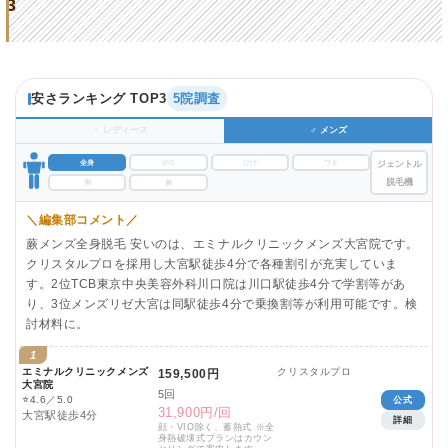
3
安さランキング TOP3
5院調査
♀ レディース
♂ メンズ
全身
VIO
ひげ
ワキ
ジェントル
脱毛機
脚
腕
＼編集部コメント／
蕨メンズ全身脱毛 安いのは、エミナルクリニックメンズ大宮院です。
クリスタルプロを採用し大宮駅徒歩4分で各種割引が充実していま
す。2位TCB東京中央美容外科川口院は川口駅徒歩4分で学割等があ
り、3位メンズリゼ大宮は同駅徒歩4分で乗換割等が利用可能です。検
討材料に。
1
エミナルクリニックメンズ
クリスタルプロ
159,500円
大宮院
5回
⭐
4.6／5.0
公式
31,900円/回
大宮駅徒歩4分
詳細
顔・VIO除く、蓄熱式 ※全
身熱破壊式プランはカウン