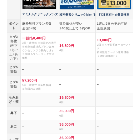
エミナルクリニックメンズ
湘南美容クリニックMen’S
TCB東京中央美容外科
ポイン
麻酔無料プラン多数
部位単体が安い
1度に5回分予約可能
ト
全国64院
140院以上で予約OK
全国展開
ヒゲ3
一括払8,400円
13,000円
部位
3回・蓄熱式 ※初回のみ適用
3回 ※ヒゲ脱毛オーダーメイ
(鼻下
16,800円
※全身熱破壊式プランはカ
ド
+あご
ウンセリングで案内します
6回
初回限定クーポン適用価格
上+あ
※初回カウンセリング限定
（通常38,000円）
価格
ご下)
ヒゲ5
–
–
–
部位
57,200円
ヒゲ6
–
–
5回・蓄熱式 ※麻酔無料
部位
※初回のみ適用
もみあ
19,800円
–
–
げ・頬
6回
36,000円
鼻下
–
–
6回
36,000円
あご
–
–
6回
36,000円
あご下
–
–