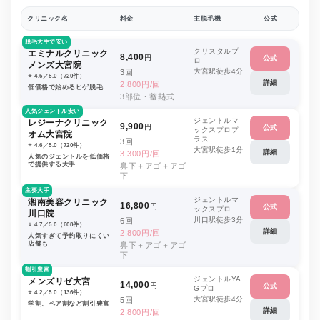
クリニック名
料金
主脱毛機
公式
脱毛大手で安い
クリスタルプ
エミナルクリニック
8,400
円
公式
ロ
メンズ大宮院
大宮駅徒歩4分
3回
⭐️ 4.6／5.0（720件）
詳細
2,800円/回
低価格で始めるヒゲ脱毛
3部位・蓄熱式
人気ジェントル安い
ジェントルマ
レジーナクリニック
9,900
円
公式
ックスプロプ
オム大宮院
ラス
3回
⭐️ 4.6／5.0（720件）
大宮駅徒歩1分
詳細
3,300円/回
人気のジェントルを低価格
で提供する大手
鼻下＋アゴ＋アゴ
下
主要大手
ジェントルマ
湘南美容クリニック
16,800
円
公式
ックスプロ
川口院
川口駅徒歩3分
6回
⭐️ 4.7／5.0（608件）
詳細
2,800円/回
人気すぎて予約取りにくい
店舗も
鼻下＋アゴ＋アゴ
下
割引豊富
ジェントルYA
メンズリゼ大宮
14,000
円
公式
Gプロ
⭐️ 4.2／5.0（136件）
大宮駅徒歩4分
5回
学割、ペア割など割引豊富
詳細
2,800円/回