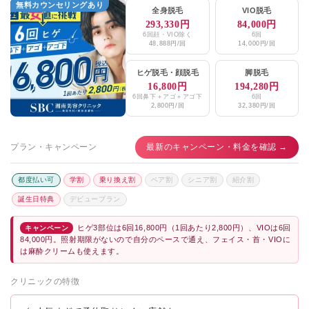
無料カウンセリングあり
全身脱毛
VIO脱毛
293,330円
84,000円
6回顔・VIO除く
6回
48,888円/回
14,000円/回
ヒゲ脱毛
・
顔脱毛
脚脱毛
16,800円
194,280円
6回鼻下＋アゴ＋アゴ下
6回
2,800円/回
32,380円/回
プラン・キャンペーン
最新のキャンペーン・料金を確認 →
都度払い可
学割
乗り換え割
ペア割
シニア割
紹介割
誕生日特典
デビュープラン
ヒゲ3部位は6回16,800円（1回あたり2,800円）、VIOは6回
キャンペーン
84,000円。照射期限がないので自分のペースで通え、フェイス・首・VIOに
は麻酔クリームも使えます。
クリニックの特徴