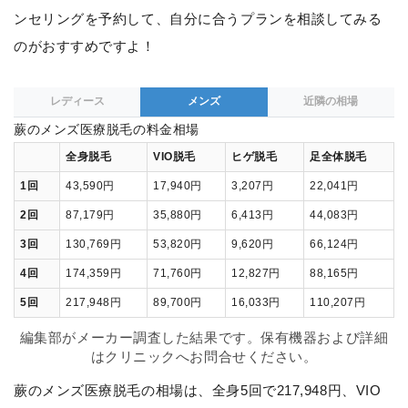
ンセリングを予約して、自分に合うプランを相談してみる
のがおすすめですよ！
レディース
メンズ
近隣の相場
蕨のメンズ医療脱毛の料金相場
全身脱毛
VIO脱毛
ヒゲ脱毛
足全体脱毛
1回
43,590円
17,940円
3,207円
22,041円
2回
87,179円
35,880円
6,413円
44,083円
3回
130,769円
53,820円
9,620円
66,124円
4回
174,359円
71,760円
12,827円
88,165円
5回
217,948円
89,700円
16,033円
110,207円
編集部がメーカー調査した結果です。保有機器および詳細
はクリニックへお問合せください。
蕨のメンズ医療脱毛の相場は、全身5回で217,948円、VIO