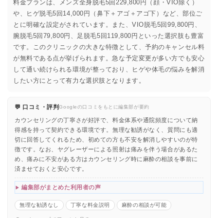
料金プランは、メンズ全身脱毛5回229,800円（顔・VIO除く）
や、ヒゲ脱毛5回14,000円（鼻下＋アゴ＋アゴ下）など、部位ご
とに明確な設定がされています。また、VIO脱毛5回99,800円、
腕脱毛5回79,800円、足脱毛5回119,800円といった選択肢も豊富
です。このクリニックの大きな特徴として、予約のキャンセル料
が無料である点が挙げられます。急な予定変更が多い方でも安心
して通い続けられる環境が整っており、ヒゲや体毛の悩みを解消
したい方にとって有力な選択肢となります。
💬 口コミ・評判
Googleの口コミをもとに編集部が要約
カウンセリングの丁寧さが好評で、料金体系や通院頻度について納
得感を持って契約できる環境です。無理な勧誘がなく、質問にも適
切に回答してくれるため、初めての方も不安を解消しやすいのが特
徴です。なお、ヤグレーザーによる照射は痛みを伴う場合があるた
め、痛みに不安がある方はカウンセリング時に麻酔の相談を事前に
済ませておくと安心です。
編集部がまとめた利用者の声
無理な勧誘なし
丁寧な料金説明
麻酔の相談が可能