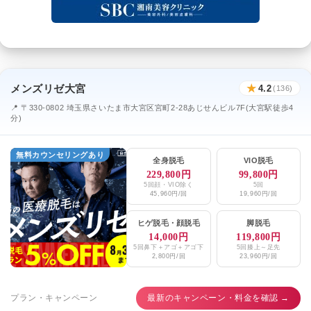
メンズリゼ大宮
★
4.2
(136)
📍 〒330-0802 埼玉県さいたま市大宮区宮町2-28あじせんビル7F(大宮駅徒歩4
分)
無料カウンセリングあり
全身脱毛
VIO脱毛
229,800円
99,800円
5回顔・VIO除く
5回
45,960円/回
19,960円/回
ヒゲ脱毛
・
顔脱毛
脚脱毛
14,000円
119,800円
5回鼻下＋アゴ＋アゴ下
5回膝上～足先
2,800円/回
23,960円/回
プラン・キャンペーン
最新のキャンペーン・料金を確認 →