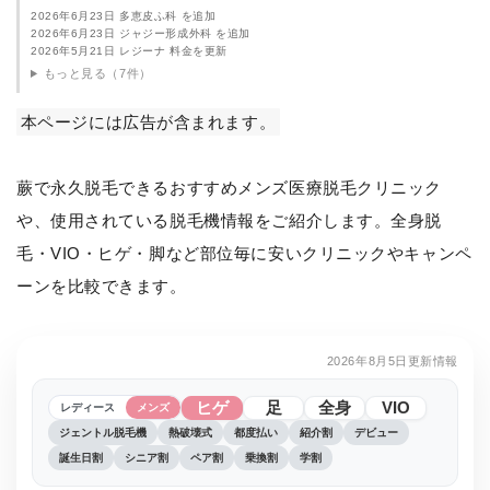
2026年6月23日 多恵皮ふ科 を追加
2026年6月23日 ジャジー形成外科 を追加
2026年5月21日 レジーナ 料金を更新
もっと見る（7件）
本ページには広告が含まれます。
蕨で永久脱毛できるおすすめメンズ医療脱毛クリニック
や、使用されている脱毛機情報をご紹介します。全身脱
毛・VIO・ヒゲ・脚など部位毎に安いクリニックやキャンペ
ーンを比較できます。
2026年8月5日更新情報
ヒゲ
足
全身
VIO
レディース
メンズ
ジェントル脱毛機
熱破壊式
都度払い
紹介割
デビュー
誕生日割
シニア割
ペア割
乗換割
学割