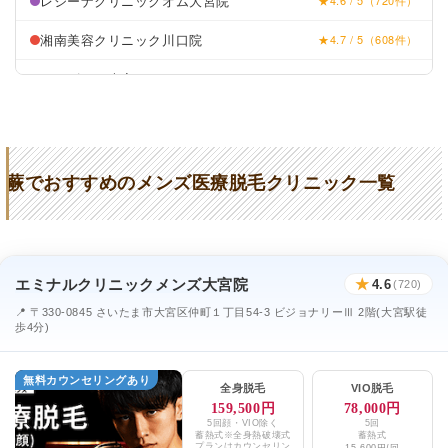
レジーナクリニックオム大宮院
★4.6 / 5（720件）
湘南美容クリニック川口院
★4.7 / 5（608件）
メンズリゼ大宮
★4.2 / 5（136件）
TCB東京中央美容外科川口院
★4.0 / 5（585件）
蕨でおすすめのメンズ医療脱毛クリニック一覧
エミナルクリニックメンズ大宮院
★
4.6
(720)
📍 〒330-0845 さいたま市大宮区仲町１丁目54-3 ビジョナリーⅢ 2階(大宮駅徒
歩4分)
無料カウンセリングあり
全身脱毛
VIO脱毛
159,500円
78,000円
5回顔・VIO除く
5回
蓄熱式※全身熱破壊式
蓄熱式
プランはカウンセリン
15,600円/回