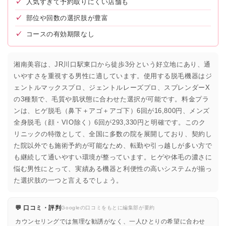
✓
人気すぎて予約取りにくい店舗も
✓
部位や回数の選択肢が豊富
✓
コースの有効期限なし
湘南美容は、JR川口駅東口から徒歩3分という好立地にあり、通
いやすさを重視する男性に適しています。使用する脱毛機器はジ
ェントルマックスプロ、ジェントルレーズプロ、スプレンダーX
の3種類で、毛質や肌状態に合わせた選択が可能です。料金プラ
ンは、ヒゲ脱毛（鼻下＋アゴ＋アゴ下）6回が16,800円、メンズ
全身脱毛（顔・VIO除く）6回が293,330円と明確です。このク
リニックの特徴として、全国に多数の院を展開しており、契約し
た院以外でも施術予約が可能なため、転勤や引っ越しが多い方で
も継続して通いやすい環境が整っています。ヒゲや体毛の濃さに
悩む男性にとって、実績ある機器と利便性の高いシステムが揃っ
た選択肢の一つと言えるでしょう。
💬 口コミ・評判
Googleの口コミをもとに編集部が要約
カウンセリングでは無理な勧誘がなく、一人ひとりの希望に合わせ