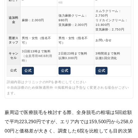
6回
エムラクリーム：
強力麻酔クリーム：
2,750円
追加料
麻酔：2,000円
980円
リドカインクリーム：
金
笑気麻酔：2,000円
10,800円
笑気麻酔：2,750円
照射ス
男性・女性（指名不
男性・女性（指名不
お問い合せ
タッフ
可）
可）
3日前13時まで無料
キャン
2日前23時まで無料
3時間前まで無料
（会員専用WEB利用
セル
以降3,000円
以後1回分消化
時）
公式
公式
公式
公式
詳細内容はクリニックのHPを参考にしてください
※自由診療のため保険適用外 ※掲載料金は予告なく変更される場合がござい
ます。
蕨周辺で医療脱毛を検討する際、全身脱毛の相場は5回総額
で平均223,290円ですが、エリア内では159,500円から258,0
00円と価格差が大きく、調査した6院を比較しても目的次第