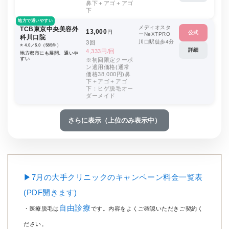
鼻下＋アゴ＋アゴ
下
地方で通いやすい
メディオスタ
TCB東京中央美容外
13,000
円
公式
ーNeXTPRO
科川口院
川口駅徒歩4分
3回
⭐️ 4.0／5.0（585件）
詳細
4,333円/回
地方都市にも展開、通いや
すい
※初回限定クーポ
ン適用価格(通常
価格38,000円)鼻
下＋アゴ＋アゴ
下：ヒゲ脱毛オー
ダーメイド
さらに表示（上位のみ表示中）
▶7月の大手クリニックのキャンペーン料金一覧表
(PDF開きます)
自由診療
・医療脱毛は
です。内容をよくご確認いただきご契約く
ださい。