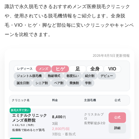
諏訪で永久脱毛できるおすすめメンズ医療脱毛クリニック
や、使用されている脱毛機情報をご紹介します。全身脱
毛・VIO・ヒゲ・脚など部位毎に安いクリニックやキャンペ
ーンを比較できます。
2026年8月5日更新情報
ヒゲ
足
全身
VIO
レディース
メンズ
ジェントル脱毛機
熱破壊式
都度払い
紹介割
デビュー
誕生日割
シニア割
ペア割
乗換割
学割
クリニック名
料金
主脱毛機
公式
脱毛大手で安い
クリスタルプ
エミナルクリニック
8,400
円
公式
ロ
メンズ長野院
長野駅徒歩2分
3回
⭐️ 4.6／5.0（76件）
詳細
2,800円/回
低価格で始めるヒゲ脱毛
3部位・蓄熱式