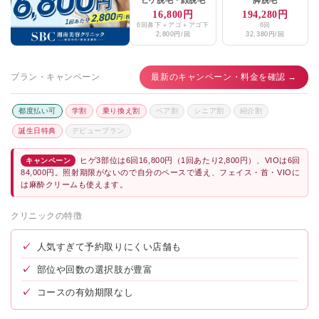
16,800円
194,280円
6回鼻下＋アゴ＋アゴ下
6回
2,800円/回
32,380円/回
プラン・キャンペーン
最新のキャンペーン・料金を確認 →
都度払い可
学割
乗り換え割
ペア割
シニア割
紹介割
誕生日特典
デビュープラン
ヒゲ3部位は6回16,800円（1回あたり2,800円）、VIOは6回
キャンペーン
84,000円。照射期限がないので自分のペースで通え、フェイス・首・VIOに
は麻酔クリームも使えます。
クリニックの特徴
✓
人気すぎて予約取りにくい店舗も
✓
部位や回数の選択肢が豊富
✓
コースの有効期限なし