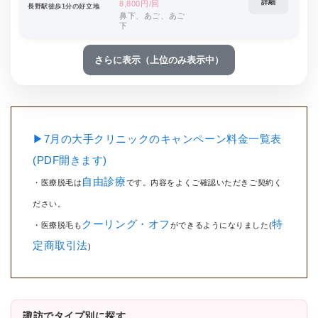
詳細
8,800円/回
長野駅徒歩1分の好立地
鼻下、あご、あご
下
さらに表示（上位のみ表示中）
▶7月の大手クリニックのキャンペーン料金一覧表
(PDF開きます)
自由診療
・医療脱毛は
です。内容をよくご確認いただきご契約く
ださい。
クーリング・オフ
特
・医療脱毛も
ができるようになりました(
定商取引法
)
諏訪でタイプ別に探す