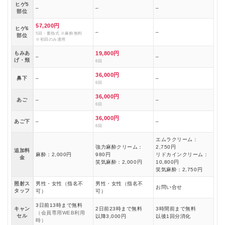
ヒゲ5
–
–
–
部位
57,200円
ヒゲ6
–
–
5回・蓄熱式 ※麻酔無料
部位
※初回のみ適用
もみあ
19,800円
–
–
げ・頬
6回
36,000円
鼻下
–
–
6回
36,000円
あご
–
–
6回
36,000円
あご下
–
–
6回
エムラクリーム：
強力麻酔クリーム：
2,750円
追加料
麻酔：2,000円
980円
リドカインクリーム：
金
笑気麻酔：2,000円
10,800円
笑気麻酔：2,750円
照射ス
男性・女性（指名不
男性・女性（指名不
お問い合せ
タッフ
可）
可）
3日前13時まで無料
キャン
2日前23時まで無料
3時間前まで無料
（会員専用WEB利用
セル
以降3,000円
以後1回分消化
時）