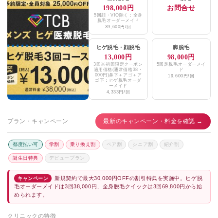
198,000円
お問合せ
5回顔・VIO除く：全身
脱毛オーダーメイド
39,600円/回
ヒゲ脱毛
・
顔脱毛
脚脱毛
13,000円
98,000円
3回※初回限定クーポン
5回足脱毛オーダーメイ
適用価格(通常価格38・
ド
000円)鼻下＋アゴ＋ア
19,600円/回
ゴ下：ヒゲ脱毛オーダ
ーメイド
4,333円/回
プラン・キャンペーン
最新のキャンペーン・料金を確認 →
都度払い可
学割
乗り換え割
ペア割
シニア割
紹介割
誕生日特典
デビュープラン
新規契約で最大30,000円OFFの割引特典を実施中。ヒゲ脱
キャンペーン
毛オーダーメイドは3回38,000円、全身脱毛クイックは3回69,800円から始
められます。
クリニックの特徴