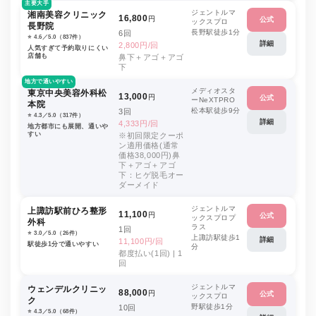
主要大手
ジェントルマ
湘南美容クリニック
16,800
円
公式
ックスプロ
長野院
長野駅徒歩1分
6回
⭐️ 4.6／5.0（837件）
詳細
2,800円/回
人気すぎて予約取りにくい
店舗も
鼻下＋アゴ＋アゴ
下
地方で通いやすい
メディオスタ
東京中央美容外科松
13,000
円
公式
ーNeXTPRO
本院
松本駅徒歩9分
3回
⭐️ 4.3／5.0（317件）
詳細
4,333円/回
地方都市にも展開、通いや
すい
※初回限定クーポ
ン適用価格(通常
価格38,000円)鼻
下＋アゴ＋アゴ
下：ヒゲ脱毛オー
ダーメイド
ジェントルマ
上諏訪駅前ひろ整形
11,100
円
公式
ックスプロプ
外科
ラス
1回
⭐️ 3.0／5.0（26件）
上諏訪駅徒歩1
詳細
11,100円/回
駅徒歩1分で通いやすい
分
都度払い(1回) | 1
回
ジェントルマ
ウェンデルクリニッ
88,000
円
公式
ックスプロ
ク
野駅徒歩1分
10回
⭐️ 4.3／5.0（68件）