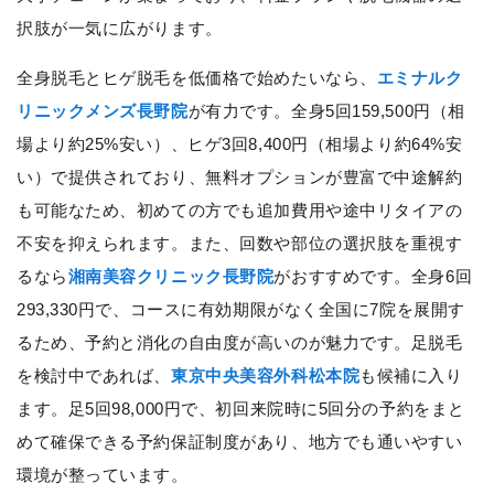
択肢が一気に広がります。
全身脱毛とヒゲ脱毛を低価格で始めたいなら、
エミナルク
リニックメンズ長野院
が有力です。全身5回159,500円（相
場より約25%安い）、ヒゲ3回8,400円（相場より約64%安
い）で提供されており、無料オプションが豊富で中途解約
も可能なため、初めての方でも追加費用や途中リタイアの
不安を抑えられます。また、回数や部位の選択肢を重視す
るなら
湘南美容クリニック長野院
がおすすめです。全身6回
293,330円で、コースに有効期限がなく全国に7院を展開す
るため、予約と消化の自由度が高いのが魅力です。足脱毛
を検討中であれば、
東京中央美容外科松本院
も候補に入り
ます。足5回98,000円で、初回来院時に5回分の予約をまと
めて確保できる予約保証制度があり、地方でも通いやすい
環境が整っています。