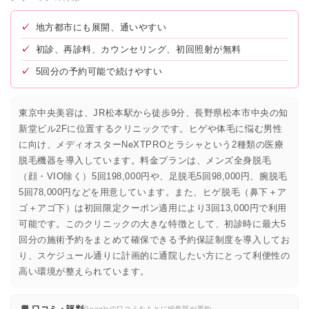
✓
地方都市にも展開、通いやすい
✓
初診、再診料、カウンセリング、初回照射が無料
✓
5回分の予約可能で続けやすい
東京中央美容は、JR松本駅から徒歩9分、長野県松本市中央の知
新堂ビル2Fに位置するクリニックです。ヒゲや体毛に悩む男性
に向け、メディオスターNeXTPROとラシャという2種類の医療
脱毛機器を導入しています。料金プランは、メンズ全身脱毛
（顔・VIO除く）5回198,000円や、足脱毛5回98,000円、腕脱毛
5回78,000円などを用意しています。また、ヒゲ脱毛（鼻下＋ア
ゴ＋アゴ下）は初回限定クーポン適用により3回13,000円で利用
可能です。このクリニックの大きな特徴として、初診時に最大5
回分の施術予約をまとめて確保できる予約保証制度を導入してお
り、スケジュール通りに計画的に通院したい方にとって利便性の
高い環境が整えられています。
💬 口コミ・評判
Googleの口コミをもとに編集部が要約