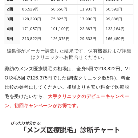
2回
85,529円
50,550円
11,933円
66,592円
3回
128,293円
75,825円
17,900円
99,888円
4回
171,057円
101,100円
23,867円
133,184円
5回
213,822円
126,375円
29,833円
166,480円
編集部がメーカー調査した結果です。保有機器および詳細
はクリニックへお問合せください。
諏訪のメンズ医療脱毛の相場は、全身5回で213,822円、VI
O脱毛5回で126,375円でした(調査クリニック数5件)。料金
比較の参考にしてください。相場よりも安い料金で医療脱
毛を受けたいなら、
大手クリニックのデビューキャンペー
ン、初回キャンペーンがお得です。