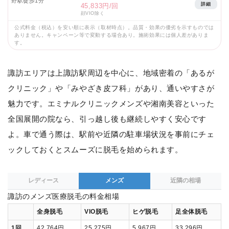
野駅徒歩1分
詳細
45,833円/回
顔VIO除く
公式料金（税込）を安い順に表示（取材時点）。品質・効果の優劣を示すものでは
ありません。キャンペーン等で変動する場合あり。施術効果には個人差がありま
す。
諏訪エリアは上諏訪駅周辺を中心に、地域密着の「あるが
クリニック」や「みやざき皮フ科」があり、通いやすさが
魅力です。エミナルクリニックメンズや湘南美容といった
全国展開の院なら、引っ越し後も継続しやすく安心です
よ。車で通う際は、駅前や近隣の駐車場状況を事前にチェ
ックしておくとスムーズに脱毛を始められます。
レディース
メンズ
近隣の相場
諏訪のメンズ医療脱毛の料金相場
全身脱毛
VIO脱毛
ヒゲ脱毛
足全体脱毛
1回
42,764円
25,275円
5,967円
33,296円