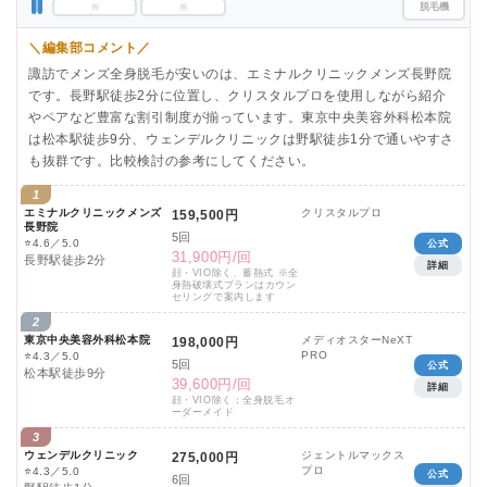
脱毛機
脚
腕
＼編集部コメント／
諏訪でメンズ全身脱毛が安いのは、エミナルクリニックメンズ長野院
です。長野駅徒歩2分に位置し、クリスタルプロを使用しながら紹介
やペアなど豊富な割引制度が揃っています。東京中央美容外科松本院
は松本駅徒歩9分、ウェンデルクリニックは野駅徒歩1分で通いやすさ
も抜群です。比較検討の参考にしてください。
1
エミナルクリニックメンズ
クリスタルプロ
159,500円
長野院
5回
⭐
4.6／5.0
公式
31,900円/回
長野駅徒歩2分
詳細
顔・VIO除く、蓄熱式 ※全
身熱破壊式プランはカウン
セリングで案内します
2
東京中央美容外科松本院
メディオスターNeXT
198,000円
PRO
⭐
4.3／5.0
5回
公式
松本駅徒歩9分
39,600円/回
詳細
顔・VIO除く：全身脱毛オ
ーダーメイド
3
ウェンデルクリニック
ジェントルマックス
275,000円
プロ
⭐
4.3／5.0
公式
6回