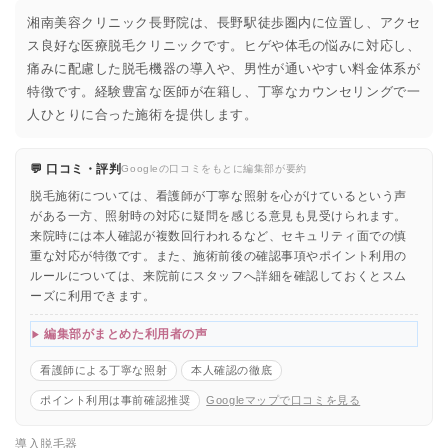
湘南美容クリニック長野院は、長野駅徒歩圏内に位置し、アクセ
ス良好な医療脱毛クリニックです。ヒゲや体毛の悩みに対応し、
痛みに配慮した脱毛機器の導入や、男性が通いやすい料金体系が
特徴です。経験豊富な医師が在籍し、丁寧なカウンセリングで一
人ひとりに合った施術を提供します。
💬 口コミ・評判
Googleの口コミをもとに編集部が要約
脱毛施術については、看護師が丁寧な照射を心がけているという声
がある一方、照射時の対応に疑問を感じる意見も見受けられます。
来院時には本人確認が複数回行われるなど、セキュリティ面での慎
重な対応が特徴です。また、施術前後の確認事項やポイント利用の
ルールについては、来院前にスタッフへ詳細を確認しておくとスム
ーズに利用できます。
編集部がまとめた利用者の声
看護師による丁寧な照射
本人確認の徹底
ポイント利用は事前確認推奨
Googleマップで口コミを見る
導入脱毛器