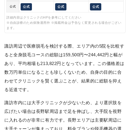
公式
公式
公式
公式
詳細内容はクリニックのHPを参考にしてください
※自由診療のため保険適用外 ※掲載料金は予告なく変更される場合がござい
ます。
諏訪周辺で医療脱毛を検討する際、エリア内の5院を比較す
ると全身脱毛コースの総額は159,500円〜244,442円と幅が
あり、平均相場も213,822円となっています。この価格差は
数万円単位になることも珍しくないため、自身の目的に合
わせてクリニックを賢く選ぶことが、結果的に総額を抑え
る近道です。
諏訪市内には大手クリニックが少ないため、より選択肢を
広げたい場合は長野駅周辺まで足を伸ばし、大手院を視野
に入れるのが非常に有力です。長野エリアは主要駅周辺に
大手チェーンが集まっており、料金プランや脱毛機器の選