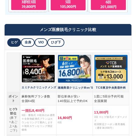
メンズ医療脱毛クリニック比較
ヒゲ
全身
VIO
ひざ下
エミナルクリニックメンズ
湘南美容クリニックMen’S
TCB東京中央美容外科
ポイン
麻酔無料プラン多数
部位単体が安い
1度に5回分予約可能
ト
全国64院
140院以上で予約OK
全国展開
ヒゲ3
一括払8,400円
13,000円
部位
3回・蓄熱式 ※初回のみ適用
3回 ※ヒゲ脱毛オーダーメイ
(鼻下
16,800円
※全身熱破壊式プランはカ
ド
+あご
ウンセリングで案内します
6回
初回限定クーポン適用価格
上+あ
※初回カウンセリング限定
（通常38,000円）
価格
ご下)