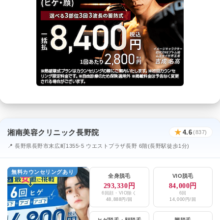
湘南美容クリニック長野院
★
4.6
(837)
📍 長野県長野市末広町1355-5 ウエストプラザ長野 6階(長野駅徒歩1分)
無料カウンセリングあり
全身脱毛
VIO脱毛
293,330円
84,000円
6回顔・VIO除く
6回
48,888円/回
14,000円/回
ヒゲ脱毛
・
顔脱毛
脚脱毛