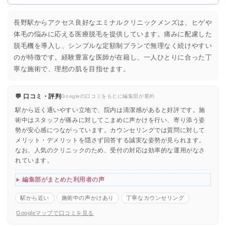
長野駅からアクセス良好なエミナルクリニックメンズは、ヒゲや
体毛の悩みに応える医療脱毛を提供しています。痛みに配慮した
脱毛機を導入し、シンプルな定額制プランで無理なく続けやすい
のが特徴です。経験豊富な医師が在籍し、一人ひとりに合った丁
寧な施術で、理想の肌を目指せます。
💬 口コミ・評判
Googleの口コミをもとに編集部が要約
駅から近く通いやすい立地で、院内は清潔感があると好評です。施
術中はスタッフが痛みに対してこまめに声かけを行い、寄り添う姿
勢が安心感につながっています。カウンセリングでは質問に対して
メリット・デメリットを隠さず回答する誠実な姿勢が見られます。
なお、人気のクリニックのため、受付の対応は効率的な運用がなさ
れています。
編集部がまとめた利用者の声
駅から近い
施術中の声かけあり
丁寧なカウンセリング
Googleマップで口コミを見る