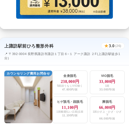
上諏訪駅前ひろ整形外科
★
3.0
(26)
📍 〒392-0004 長野県諏訪市諏訪１丁目６−１ アーク諏訪 ２F(上諏訪駅徒歩1
分)
カウンセリング費用お問合せ
全身脱毛
VIO脱毛
238,000円
33,000円
5回顔うなじVIO除く
1回
47,600円/回
33,000円/回
ヒゲ脱毛
・
顔脱毛
脚脱毛
11,100円
66,000円
1回都度払い(1回)|1回
1回ひざ上・ひざ・ひざ
下
11,100円/回
66,000円/回