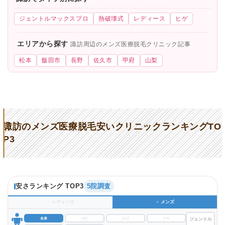
ジェントルマックスプロ
熱破壊式
レディース
ヒゲ
エリアから探す
諏訪周辺のメンズ医療脱毛クリニック記事
松本
飯田市
長野
佐久市
甲府
山梨
諏訪のメンズ医療脱毛安いクリニックランキングTO
P3
安さランキング TOP3
5院調査
♀ レディース
♂ メンズ
全身
VIO
ひげ
ワキ
ジェントル