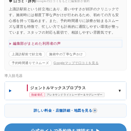
💬 口コミ・評判
Googleの口コミをもとに編集部が要約
上諏訪駅前という好立地にあり、通いやすさが好評のクリニックで
す。施術時には都度丁寧な声かけが行われるため、初めての方も安
心感を持って臨めます。また、予約時間通りに診療が始まるスムー
ズな運営も特徴で、忙しい方でも計画的に通院しやすい環境が整っ
ています。スタッフの対応も親切で、相談しやすい雰囲気です。
編集部がまとめた利用者の声
上諏訪駅前で好立地
施術中の丁寧な声かけ
予約時間通りでスムーズ
Googleマップで口コミを見る
導入脱毛器
ジェントルマックスプロプラス
▼
熱破壊式
アレキサンドライトレーザー＆ヤグレーザー
詳しい料金・店舗詳細・地図を見る
公式サイトで予約枠を確認する ▶