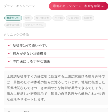
プラン・キャンペーン
最新のキャンペーン・料金を確認 →
都度払い可
学割
乗り換え割
ペア割
シニア割
紹介割
誕生日特典
デビュープラン
クリニックの特徴
✓
駅徒歩1分で通いやすい
✓
痛みが少ない治療機器
✓
専門医による丁寧な施術
上諏訪駅徒歩すぐの好立地に位置する上諏訪駅前ひろ整形外科で
は、男性のヒゲや体毛の悩みに対応しています。地域に根差した
医療機関ならではの、きめ細やかな施術が期待できるでしょう。
痛みに配慮した医療脱毛で、毎日の自己処理から解放された快適
な生活をサポートします。