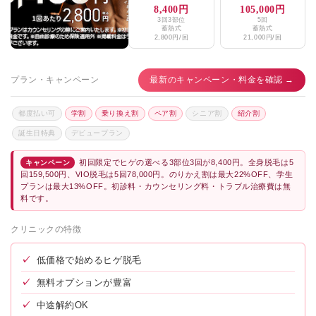
8,400円
105,000円
3回3部位
5回
蓄熱式
蓄熱式
2,800円/回
21,000円/回
プラン・キャンペーン
最新のキャンペーン・料金を確認 →
都度払い可
学割
乗り換え割
ペア割
シニア割
紹介割
誕生日特典
デビュープラン
初回限定でヒゲの選べる3部位3回が8,400円。全身脱毛は5
キャンペーン
回159,500円、VIO脱毛は5回78,000円。のりかえ割は最大22%OFF、学生
プランは最大13%OFF。初診料・カウンセリング料・トラブル治療費は無
料です。
クリニックの特徴
✓
低価格で始めるヒゲ脱毛
✓
無料オプションが豊富
✓
中途解約OK