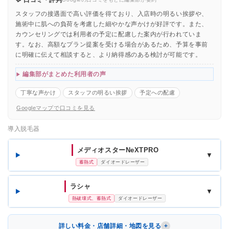
スタッフの接遇面で高い評価を得ており、入店時の明るい挨拶や、
施術中に肌への負荷を考慮した細やかな声かけが好評です。また、
カウンセリングでは利用者の予定に配慮した案内が行われていま
す。なお、高額なプラン提案を受ける場合があるため、予算を事前
に明確に伝えて相談すると、より納得感のある検討が可能です。
編集部がまとめた利用者の声
丁寧な声かけ
スタッフの明るい挨拶
予定への配慮
Googleマップで口コミを見る
導入脱毛器
メディオスターNeXTPRO
▼
蓄熱式
ダイオードレーザー
ラシャ
▼
熱破壊式、蓄熱式
ダイオードレーザー
詳しい料金・店舗詳細・地図を見る