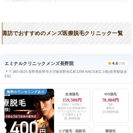
上諏訪駅前ひろ整形外科
★3.0 / 5（26件）
ウェンデルクリニック
★4.3 / 5（68件）
諏訪でおすすめのメンズ医療脱毛クリニック一覧
エミナルクリニックメンズ長野院
★
4.6
(76)
📍 〒380-0825 長野県長野市大字南長野末広町1356 NACS末広３階(長野駅徒歩
2分)
無料カウンセリングあり
全身脱毛
VIO脱毛
159,500円
78,000円
5回顔・VIO除く
5回
蓄熱式※全身熱破壊式
蓄熱式
プランはカウンセリン
15,600円/回
グで案内します
31,900円/回
ヒゲ脱毛
・
顔脱毛
脚脱毛