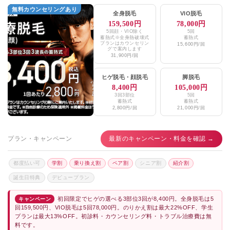
無料カウンセリングあり
全身脱毛
VIO脱毛
159,500円
78,000円
5回顔・VIO除く
5回
蓄熱式※全身熱破壊式
蓄熱式
プランはカウンセリン
15,600円/回
グで案内します
31,900円/回
ヒゲ脱毛
・
顔脱毛
脚脱毛
8,400円
105,000円
3回3部位
5回
蓄熱式
蓄熱式
2,800円/回
21,000円/回
プラン・キャンペーン
最新のキャンペーン・料金を確認 →
都度払い可
学割
乗り換え割
ペア割
シニア割
紹介割
誕生日特典
デビュープラン
初回限定でヒゲの選べる3部位3回が8,400円。全身脱毛は5
キャンペーン
回159,500円、VIO脱毛は5回78,000円。のりかえ割は最大22%OFF、学生
プランは最大13%OFF。初診料・カウンセリング料・トラブル治療費は無
料です。