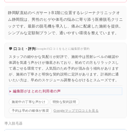
静岡駅直結のペガサートB1階に位置するレジーナクリニックオ
ム静岡院は、男性のヒゲや体毛の悩みに寄り添う医療脱毛クリニ
ックです。最新の脱毛機を導入し、痛みに配慮した施術を提供。
シンプルな定額制プランで、通いやすい環境を整えています。
💬 口コミ・評判
Googleの口コミをもとに編集部が要約
スタッフの細やかな気配りが好評で、施術中は照射レベルの確認や
体調を気遣う声かけが徹底されており、初めての方もリラックスし
て過ごせる環境です。人気院のため予約が混み合う傾向があります
が、施術の丁寧さと明快な契約説明に定評があります。計画的に通
いたい方は、早めのスケジュール調整を心がけるとスムーズです。
編集部がまとめた利用者の声
施術中の丁寧な声かけ
明快な契約説明
予約は早めの確保が推奨
Googleマップで口コミを見る
導入脱毛器