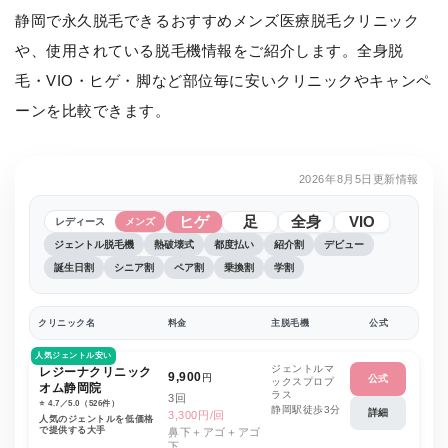
静岡で永久脱毛できるおすすめメンズ医療脱毛クリニック
や、使用されている脱毛機情報をご紹介します。全身脱
毛・VIO・ヒゲ・脚など部位毎に安いクリニックやキャンペ
ーンを比較できます。
2026年8月5日更新情報
ヒゲ
足
全身
VIO
レディース
メンズ
ジェントル脱毛機
熱破壊式
都度払い
紹介割
デビュー
誕生日割
シニア割
ペア割
乗換割
学割
クリニック名
料金
主脱毛機
公式
人気ジェントル安い
ジェントルマ
レジーナクリニック
9,900
円
公式
ックスプロプ
オム静岡院
ラス
3回
⭐️ 4.7／5.0（526件）
静岡駅徒歩3分
詳細
3,300円/回
人気のジェントルを低価格
で提供する大手
鼻下＋アゴ＋アゴ
下