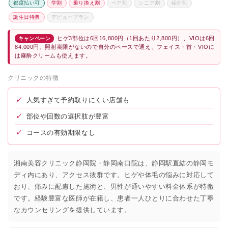
都度払い可
学割
乗り換え割
ペア割
シニア割
紹介割
誕生日特典
デビュープラン
ヒゲ3部位は6回16,800円（1回あたり2,800円）、VIOは6回
キャンペーン
84,000円。照射期限がないので自分のペースで通え、フェイス・首・VIOに
は麻酔クリームも使えます。
クリニックの特徴
✓
人気すぎて予約取りにくい店舗も
✓
部位や回数の選択肢が豊富
✓
コースの有効期限なし
湘南美容クリニック静岡院・静岡南口院は、静岡駅直結の静岡モ
ディ内にあり、アクセス抜群です。ヒゲや体毛の悩みに対応して
おり、痛みに配慮した施術と、男性が通いやすい料金体系が特徴
です。経験豊富な医師が在籍し、患者一人ひとりに合わせた丁寧
なカウンセリングを提供しています。