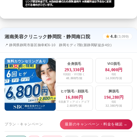
湘南美容クリニック静岡院・静岡南口院
★
4.8
(3,099)
📍 静岡県静岡市葵区御幸町6-10 静岡モディ7階(新静岡駅徒歩4分)
無料カウンセリングあり
全身脱毛
VIO脱毛
293,330円
84,000円
6回顔・VIO除く
6回
48,888円/回
14,000円/回
ヒゲ脱毛
・
顔脱毛
脚脱毛
16,800円
194,280円
6回鼻下＋アゴ＋アゴ下
6回
2,800円/回
32,380円/回
プラン・キャンペーン
最新のキャンペーン・料金を確認 →