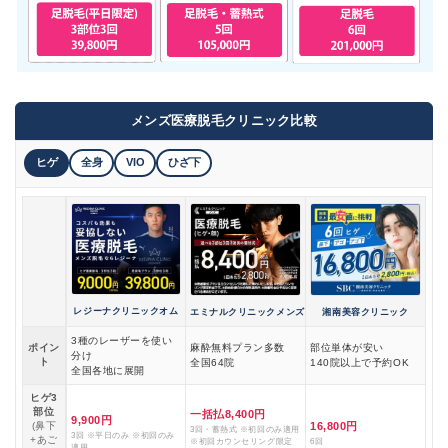
メンズ医療脱毛クリニック比較
ヒゲ
全身
VIO
ひざ下
レジーナクリニックオム
エミナルクリニックメンズ
湘南美容クリニック
3種のレーザーを使い
ポイン
麻酔無料プラン多数
部位単体が安い
分け
ト
全国64院
140院以上で予約OK
全国各地に展開
ヒゲ3
部位
一括払8,400円
9,900円
(鼻下
16,800円
3回・蓄熱式 ※初回のみ適用
3回 ※平日のみ ※初回のみ
+あご
※初回カウンセリング限定
6回
適用