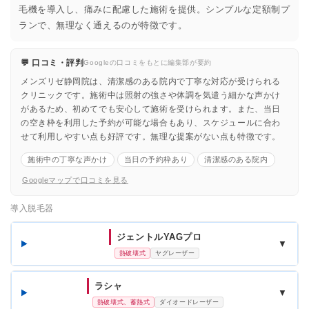
毛機を導入し、痛みに配慮した施術を提供。シンプルな定額制プ
ランで、無理なく通えるのが特徴です。
💬 口コミ・評判
Googleの口コミをもとに編集部が要約
メンズリゼ静岡院は、清潔感のある院内で丁寧な対応が受けられる
クリニックです。施術中は照射の強さや体調を気遣う細かな声かけ
があるため、初めてでも安心して施術を受けられます。また、当日
の空き枠を利用した予約が可能な場合もあり、スケジュールに合わ
せて利用しやすい点も好評です。無理な提案がない点も特徴です。
施術中の丁寧な声かけ
当日の予約枠あり
清潔感のある院内
Googleマップで口コミを見る
導入脱毛器
ジェントルYAGプロ
▼
熱破壊式
ヤグレーザー
ラシャ
▼
熱破壊式、蓄熱式
ダイオードレーザー