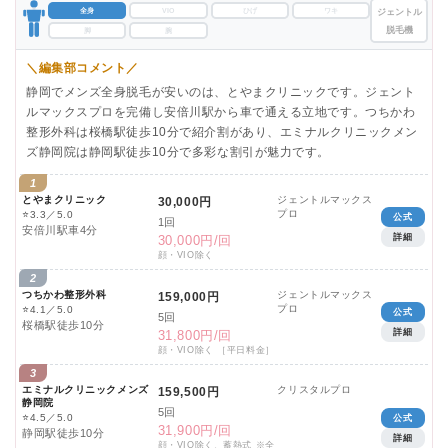
全身
VIO
ひげ
ワキ
ジェントル
脱毛機
脚
腕
＼編集部コメント／
静岡でメンズ全身脱毛が安いのは、とやまクリニックです。ジェント
ルマックスプロを完備し安倍川駅から車で通える立地です。つちかわ
整形外科は桜橋駅徒歩10分で紹介割があり、エミナルクリニックメン
ズ静岡院は静岡駅徒歩10分で多彩な割引が魅力です。
1
とやまクリニック
ジェントルマックス
30,000円
プロ
⭐
3.3／5.0
公式
1回
安倍川駅車4分
詳細
30,000円/回
顔・VIO除く
2
つちかわ整形外科
ジェントルマックス
159,000円
プロ
⭐
4.1／5.0
公式
5回
桜橋駅徒歩10分
詳細
31,800円/回
顔・VIO除く ［平日料金］
3
エミナルクリニックメンズ
クリスタルプロ
159,500円
静岡院
5回
⭐
4.5／5.0
公式
31,900円/回
静岡駅徒歩10分
詳細
顔・VIO除く、蓄熱式 ※全