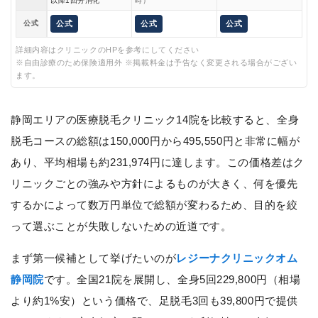
以降1回分消化
時）
公式
公式
公式
公式
詳細内容はクリニックのHPを参考にしてください
※自由診療のため保険適用外 ※掲載料金は予告なく変更される場合がござい
ます。
静岡エリアの医療脱毛クリニック14院を比較すると、全身
脱毛コースの総額は150,000円から495,550円と非常に幅が
あり、平均相場も約231,974円に達します。この価格差はク
リニックごとの強みや方針によるものが大きく、何を優先
するかによって数万円単位で総額が変わるため、目的を絞
って選ぶことが失敗しないための近道です。
まず第一候補として挙げたいのが
レジーナクリニックオム
静岡院
です。全国21院を展開し、全身5回229,800円（相場
より約1%安）という価格で、足脱毛3回も39,800円で提供