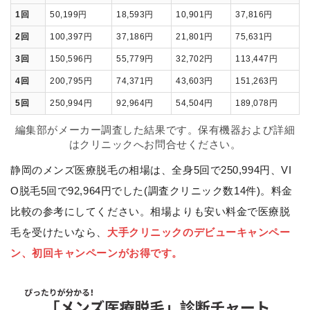
1回
50,199円
18,593円
10,901円
37,816円
2回
100,397円
37,186円
21,801円
75,631円
3回
150,596円
55,779円
32,702円
113,447円
4回
200,795円
74,371円
43,603円
151,263円
5回
250,994円
92,964円
54,504円
189,078円
編集部がメーカー調査した結果です。保有機器および詳細
はクリニックへお問合せください。
静岡のメンズ医療脱毛の相場は、全身5回で250,994円、VI
O脱毛5回で92,964円でした(調査クリニック数14件)。料金
比較の参考にしてください。相場よりも安い料金で医療脱
毛を受けたいなら、
大手クリニックのデビューキャンペー
ン、初回キャンペーンがお得です。