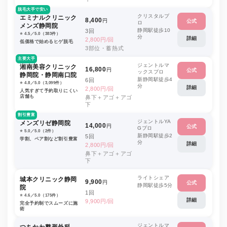
脱毛大手で安い
クリスタルプ
エミナルクリニック
8,400
円
公式
ロ
メンズ静岡院
静岡駅徒歩10
3回
⭐️ 4.5／5.0（383件）
分
詳細
2,800円/回
低価格で始めるヒゲ脱毛
3部位・蓄熱式
主要大手
ジェントルマ
湘南美容クリニック
16,800
円
公式
ックスプロ
静岡院・静岡南口院
新静岡駅徒歩4
6回
⭐️ 4.8／5.0（3,099件）
分
詳細
2,800円/回
人気すぎて予約取りにくい
店舗も
鼻下＋アゴ＋アゴ
下
割引豊富
ジェントルYA
メンズリゼ静岡院
14,000
円
公式
Gプロ
⭐️ 5.0／5.0（2件）
新静岡駅徒歩2
5回
学割、ペア割など割引豊富
分
詳細
2,800円/回
鼻下＋アゴ＋アゴ
下
ライトシェア
城本クリニック静岡
9,900
円
公式
静岡駅徒歩5分
院
1回
⭐️ 4.6／5.0（175件）
詳細
9,900円/回
完全予約制でスムーズに施
術
ジェントルマ