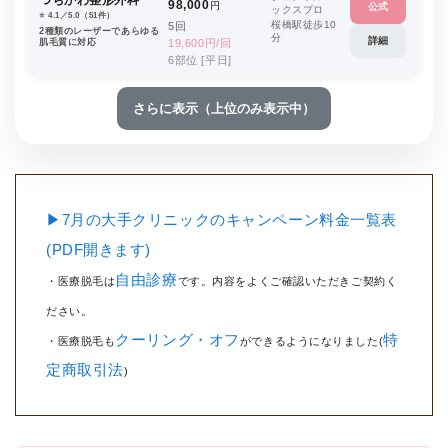
つちかわ整形外科
98,000
円
公式
ックスプロ
⭐️ 4.1／5.0（51件）
桜橋駅徒歩10
5回
2種類のレーザーであらゆる
分
詳細
肌毛質に対応
19,600円/回
6部位 [平日]
さらに表示（上位のみ表示中）
▶7月の大手クリニックのキャンペーン料金一覧表
(PDF開きます)
自由診療
・医療脱毛は
です。内容をよくご確認いただきご契約く
ださい。
クーリング・オフ
特
・医療脱毛も
ができるようになりました(
定商取引法
)