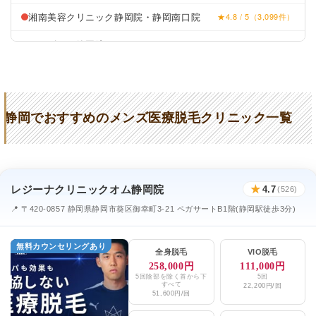
湘南美容クリニック静岡院・静岡南口院
★4.8 / 5（3,099件）
メンズリゼ静岡院
★5.0 / 5（2件）
城本クリニック静岡院
★4.6 / 5（175件）
つちかわ整形外科
★4.1 / 5（51件）
静岡でおすすめのメンズ医療脱毛クリニック一覧
静岡中央クリニック
★3.8 / 5（202件）
静岡美容外科橋本クリニック
★3.9 / 5（175件）
とやまクリニック
★3.3 / 5（26件）
レジーナクリニックオム静岡院
★
4.7
(526)
わたなべ形成外科・肌のクリニック
★4.5 / 5（24件）
📍 〒420-0857 静岡県静岡市葵区御幸町3-21 ペガサートB1階(静岡駅徒歩3分)
汐入きむらクリニック
★2.1 / 5（13件）
無料カウンセリングあり
全身脱毛
VIO脱毛
スキンケアクリニック
★4.4 / 5（5件）
258,000円
111,000円
5回陰部を除く首から下
5回
すべて
22,200円/回
メンズブランクリニック静岡院
★4.8 / 5（180件）
51,600円/回