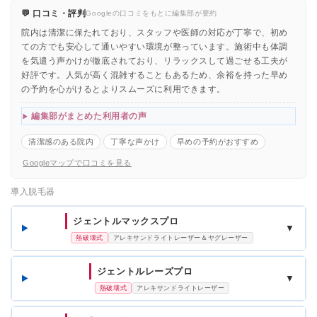
💬 口コミ・評判
Googleの口コミをもとに編集部が要約
院内は清潔に保たれており、スタッフや医師の対応が丁寧で、初め
ての方でも安心して通いやすい環境が整っています。施術中も体調
を気遣う声かけが徹底されており、リラックスして過ごせる工夫が
好評です。人気が高く混雑することもあるため、余裕を持った早め
の予約を心がけるとよりスムーズに利用できます。
編集部がまとめた利用者の声
清潔感のある院内
丁寧な声かけ
早めの予約がおすすめ
Googleマップで口コミを見る
導入脱毛器
ジェントルマックスプロ
▼
熱破壊式
アレキサンドライトレーザー＆ヤグレーザー
ジェントルレーズプロ
▼
熱破壊式
アレキサンドライトレーザー