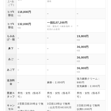
上+あ
価格
ご下)
ヒゲ5
118,800円
–
–
部位
5回
一括払57,200円
ヒゲ6
132,000円
–
5回・蓄熱式 ※麻酔無料 ※
部位
5回
初回のみ適用
もみあ
19,800円
–
–
げ・頬
6回
36,000円
鼻下
–
–
6回
36,000円
あご
–
–
6回
36,000円
あご下
–
–
6回
強力麻酔クリーム：
追加料
–
麻酔：2,000円
980円
金
笑気麻酔：2,000円
照射ス
男性・女性（指名不
男性・女性（指名不
男性・女性（指名不
タッフ
可）
可）
可）
2営業日前20時まで無
3日前13時まで無料
キャン
2日前23時まで無料
料
（会員専用WEB利用
セル
以降3,000円