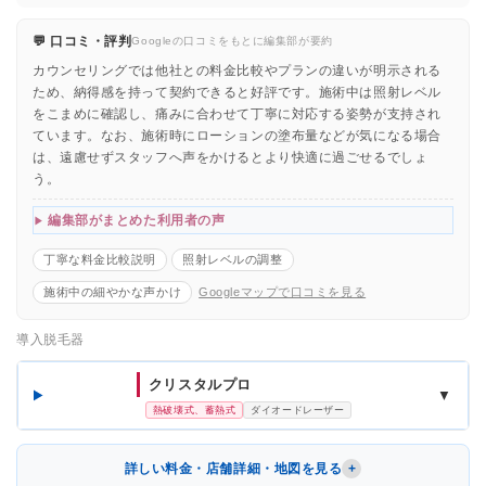
💬 口コミ・評判
Googleの口コミをもとに編集部が要約
カウンセリングでは他社との料金比較やプランの違いが明示される
ため、納得感を持って契約できると好評です。施術中は照射レベル
をこまめに確認し、痛みに合わせて丁寧に対応する姿勢が支持され
ています。なお、施術時にローションの塗布量などが気になる場合
は、遠慮せずスタッフへ声をかけるとより快適に過ごせるでしょ
う。
編集部がまとめた利用者の声
丁寧な料金比較説明
照射レベルの調整
施術中の細やかな声かけ
Googleマップで口コミを見る
導入脱毛器
クリスタルプロ
▼
熱破壊式、蓄熱式
ダイオードレーザー
詳しい料金・店舗詳細・地図を見る