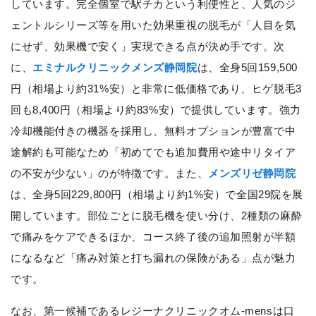
しています。完全個室で駅チカという利便性と、人気のジ
ェントルシリーズ等を用いた効果重視の脱毛が「人目を気
にせず、効果機で安く」実現できる点が決め手です。次
に、
エミナルクリニックメンズ静岡院
は、全身5回159,500
円（相場より約31%安）と非常に低価格であり、ヒゲ脱毛3
回も8,400円（相場より約83%安）で提供しています。強力
冷却機能付きの機器を採用し、無料オプションが豊富で中
途解約も可能なため「初めてでも追加費用や途中リタイア
の不安が少ない」のが特徴です。また、
メンズリゼ静岡院
は、全身5回229,800円（相場より約1%安）で全国29院を展
開しています。部位ごとに脱毛機を使い分け、2種類の麻酔
で痛みをケアできるほか、コース終了後の追加照射が半額
になるなど「痛み対策と打ち漏れの保険がある」点が魅力
です。
なお、第一候補であるレジーナクリニックオム-mensは口