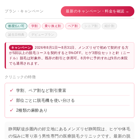
プラン・キャンペーン
最新のキャンペーン・料金を確認 →
都度払い可
学割
乗り換え割
ペア割
シニア割
紹介割
誕生日特典
デビュープラン
2026年8月1日〜8月31日、メンズリゼで初めて契約する方
キャンペーン
が5回以上の脱毛コースを契約すると5%OFF。ヒゲ3部位セットと針（ニー
ドル）脱毛は対象外。既存の割引と併用可。8月中に予約すれば9月の来院
でも適用されます。
クリニックの特徴
✓
学割、ペア割など割引豊富
✓
部位ごとに脱毛機を使い分ける
✓
2種類の麻酔あり
静岡駅徒歩圏内の好立地にあるメンズリゼ静岡院は、ヒゲや体毛
の悩みに寄り添う男性専門の医療脱毛クリニックです。最新の脱