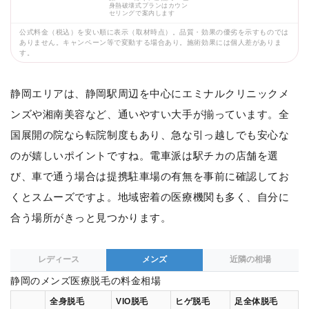
身熱破壊式プランはカウン
セリングで案内します
公式料金（税込）を安い順に表示（取材時点）。品質・効果の優劣を示すものでは
ありません。キャンペーン等で変動する場合あり。施術効果には個人差がありま
す。
静岡エリアは、静岡駅周辺を中心にエミナルクリニックメ
ンズや湘南美容など、通いやすい大手が揃っています。全
国展開の院なら転院制度もあり、急な引っ越しでも安心な
のが嬉しいポイントですね。電車派は駅チカの店舗を選
び、車で通う場合は提携駐車場の有無を事前に確認してお
くとスムーズですよ。地域密着の医療機関も多く、自分に
合う場所がきっと見つかります。
レディース
メンズ
近隣の相場
静岡のメンズ医療脱毛の料金相場
全身脱毛
VIO脱毛
ヒゲ脱毛
足全体脱毛