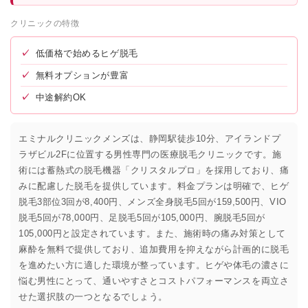
クリニックの特徴
✓
低価格で始めるヒゲ脱毛
✓
無料オプションが豊富
✓
中途解約OK
エミナルクリニックメンズは、静岡駅徒歩10分、アイランドプ
ラザビル2Fに位置する男性専門の医療脱毛クリニックです。施
術には蓄熱式の脱毛機器「クリスタルプロ」を採用しており、痛
みに配慮した脱毛を提供しています。料金プランは明確で、ヒゲ
脱毛3部位3回が8,400円、メンズ全身脱毛5回が159,500円、VIO
脱毛5回が78,000円、足脱毛5回が105,000円、腕脱毛5回が
105,000円と設定されています。また、施術時の痛み対策として
麻酔を無料で提供しており、追加費用を抑えながら計画的に脱毛
を進めたい方に適した環境が整っています。ヒゲや体毛の濃さに
悩む男性にとって、通いやすさとコストパフォーマンスを両立さ
せた選択肢の一つとなるでしょう。