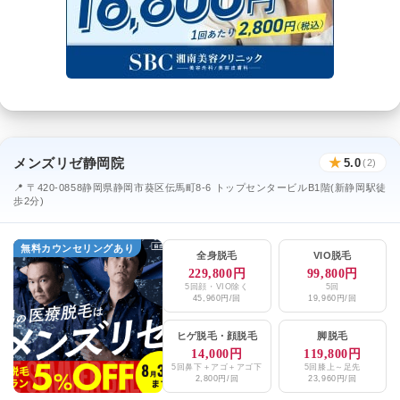
メンズリゼ静岡院
★
5.0
(2)
📍 〒420-0858静岡県静岡市葵区伝馬町8-6 トップセンタービルB1階(新静岡駅徒
歩2分)
無料カウンセリングあり
全身脱毛
VIO脱毛
229,800円
99,800円
5回顔・VIO除く
5回
45,960円/回
19,960円/回
ヒゲ脱毛
・
顔脱毛
脚脱毛
14,000円
119,800円
5回鼻下＋アゴ＋アゴ下
5回膝上～足先
2,800円/回
23,960円/回