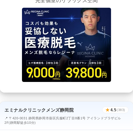
完全個室のリラックス空間
エミナルクリニックメンズ静岡院
★
4.5
(383)
📍 〒420-0031 静岡県静岡市葵区呉服町2丁目8番1号 アイランドプラザビル
2F(静岡駅徒歩10分)