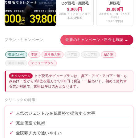
けやき美容クリニック
★4.1 / 5（56件）
ヒゲ脱毛
・
顔脱毛
脚脱毛
9,900円
39,800円
3回鼻下＋アゴ＋アゴ下
3回太もも・膝・ひざ下
※平日
3,300円/回
13,267円/回
プラン・キャンペーン
最新のキャンペーン・料金を確認 →
都度払い可
学割
乗り換え割
ペア割
シニア割
紹介割
誕生日特典
デビュープラン
ヒゲ脱毛デビュープランは、鼻下・アゴ・アゴ下・頬・も
キャンペーン
みあげ・首から3部位を選んで9,900円（税込・一括払い）。初めて契約す
る方が対象で、施術は平日のみとなります。
クリニックの特徴
✓
人気のジェントルを低価格で提供する大手
✓
完全個室で施術
✓
全院駅チカで通いやすい