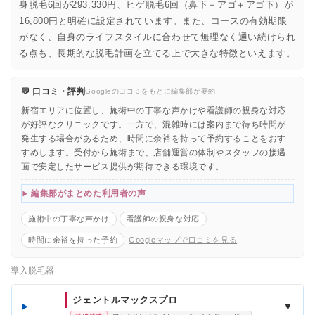
身脱毛6回が293,330円、ヒゲ脱毛6回（鼻下＋アゴ＋アゴ下）が
16,800円と明確に設定されています。また、コースの有効期限
がなく、自身のライフスタイルに合わせて無理なく通い続けられ
る点も、長期的な脱毛計画を立てる上で大きな特徴といえます。
💬 口コミ・評判
Googleの口コミをもとに編集部が要約
新宿エリアに位置し、施術中の丁寧な声かけや看護師の親身な対応
が好評なクリニックです。一方で、混雑時には案内まで待ち時間が
発生する場合があるため、時間に余裕を持って予約することをおす
すめします。受付から施術まで、店舗運営の体制やスタッフの接遇
面で安定したサービス提供が期待できる環境です。
編集部がまとめた利用者の声
施術中の丁寧な声かけ
看護師の親身な対応
時間に余裕を持った予約
Googleマップで口コミを見る
導入脱毛器
ジェントルマックスプロ
▼