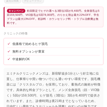
誕生日特典
デビュープラン
初回限定でヒゲの選べる3部位3回が8,400円。全身脱毛は5
キャンペーン
回159,500円、VIO脱毛は5回78,000円。のりかえ割は最大22%OFF、学生
プランは最大13%OFF。初診料・カウンセリング料・トラブル治療費は無
料です。
クリニックの特徴
✓
低価格で始めるヒゲ脱毛
✓
無料オプションが豊富
✓
中途解約OK
エミナルクリニックメンズは、新宿駅徒歩1分という好立地に位
置し、仕事帰りや買い物ついでにも通いやすい環境です。脱毛機
器には「クリスタルプロ」を採用しており、蓄熱式の施術が特徴
です。具体的な料金プランとして、メンズ全身脱毛（顔・VIO除
く）5回が159,500円、ヒゲ脱毛（3部位）3回が8,400円で提供さ
れています。また、診療時間は夜21時までとなっているため、
日中忙しい男性でもスケジュールを調整しやすいのが魅力です。