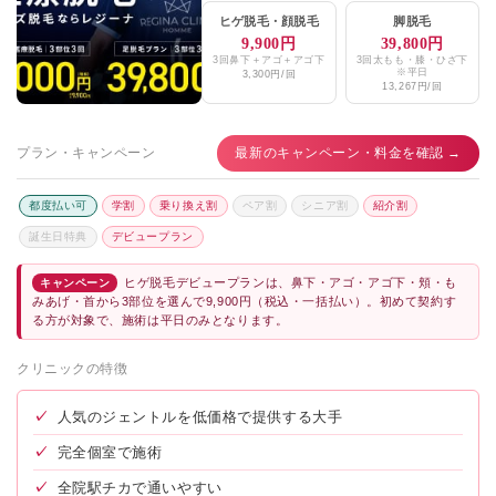
ヒゲ脱毛
・
顔脱毛
脚脱毛
9,900円
39,800円
3回鼻下＋アゴ＋アゴ下
3回太もも・膝・ひざ下
※平日
3,300円/回
13,267円/回
プラン・キャンペーン
最新のキャンペーン・料金を確認 →
都度払い可
学割
乗り換え割
ペア割
シニア割
紹介割
誕生日特典
デビュープラン
ヒゲ脱毛デビュープランは、鼻下・アゴ・アゴ下・頬・も
キャンペーン
みあげ・首から3部位を選んで9,900円（税込・一括払い）。初めて契約す
る方が対象で、施術は平日のみとなります。
クリニックの特徴
✓
人気のジェントルを低価格で提供する大手
✓
完全個室で施術
✓
全院駅チカで通いやすい