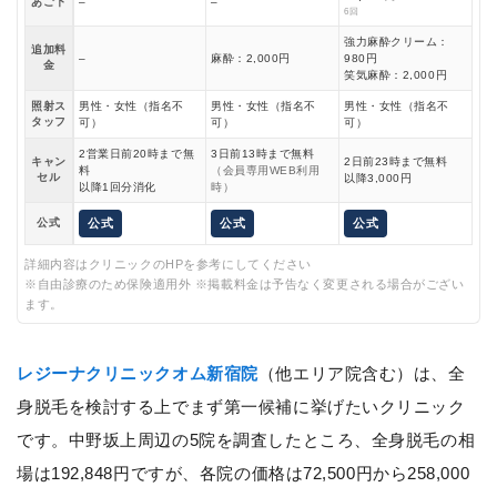
あご下
–
–
6回
強力麻酔クリーム：
追加料
–
麻酔：2,000円
980円
金
笑気麻酔：2,000円
照射ス
男性・女性（指名不
男性・女性（指名不
男性・女性（指名不
タッフ
可）
可）
可）
2営業日前20時まで無
3日前13時まで無料
キャン
2日前23時まで無料
料
（会員専用WEB利用
セル
以降3,000円
以降1回分消化
時）
公式
公式
公式
公式
詳細内容はクリニックのHPを参考にしてください
※自由診療のため保険適用外 ※掲載料金は予告なく変更される場合がござい
ます。
レジーナクリニックオム新宿院
（他エリア院含む）は、全
身脱毛を検討する上でまず第一候補に挙げたいクリニック
です。中野坂上周辺の5院を調査したところ、全身脱毛の相
場は192,848円ですが、各院の価格は72,500円から258,000