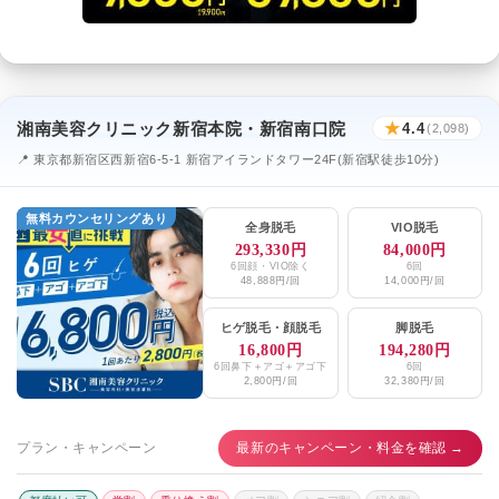
湘南美容クリニック新宿本院・新宿南口院
★
4.4
(2,098)
📍 東京都新宿区西新宿6-5-1 新宿アイランドタワー24F(新宿駅徒歩10分)
無料カウンセリングあり
全身脱毛
VIO脱毛
293,330円
84,000円
6回顔・VIO除く
6回
48,888円/回
14,000円/回
ヒゲ脱毛
・
顔脱毛
脚脱毛
16,800円
194,280円
6回鼻下＋アゴ＋アゴ下
6回
2,800円/回
32,380円/回
プラン・キャンペーン
最新のキャンペーン・料金を確認 →