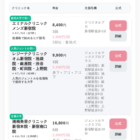
クリニック名
料金
主脱毛機
公式
脱毛大手で安い
クリスタルプ
エミナルクリニック
8,400
円
公式
ロ
メンズ新宿院
新宿駅徒歩1分
3回
⭐️ 3.7／5.0（127件）
詳細
2,800円/回
低価格で始めるヒゲ脱毛
3部位・蓄熱式
人気ジェントル安い
ジェントルマ
レジーナクリニック
9,900
円
公式
ックスプロプ
オム新宿院・池袋
ラス
3回
院・銀座院・渋谷
（新宿院）新
詳細
3,300円/回
院・町田院・上野院
宿駅徒歩4分
鼻下＋アゴ＋アゴ
（池袋院）池
⭐️ 4.7／5.0（624件）
下
袋駅徒歩1分
人気のジェントルを低価格
（銀座院）銀
で提供する大手
座駅徒歩2分
（渋谷院）渋
谷駅徒歩5分
（町田院）町
田駅徒歩2分
（上野院）上
野駅徒歩3分
主要大手
ジェントルマ
湘南美容クリニック
16,800
円
公式
ックスプロ
新宿本院・新宿南口
新宿駅徒歩10
6回
院
分
詳細
2,800円/回
⭐️ 4.4／5.0（2,098件）