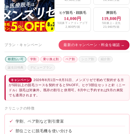
ヒゲ脱毛
・
顔脱毛
脚脱毛
14,000円
119,800円
5回鼻下＋アゴ＋アゴ下
5回膝上～足先
2,800円/回
23,960円/回
プラン・キャンペーン
最新のキャンペーン・料金を確認 →
都度払い可
学割
乗り換え割
ペア割
シニア割
紹介割
誕生日特典
デビュープラン
2026年8月1日〜8月31日、メンズリゼで初めて契約する方
キャンペーン
が5回以上の脱毛コースを契約すると5%OFF。ヒゲ3部位セットと針（ニー
ドル）脱毛は対象外。既存の割引と併用可。8月中に予約すれば9月の来院
でも適用されます。
クリニックの特徴
✓
学割、ペア割など割引豊富
✓
部位ごとに脱毛機を使い分ける