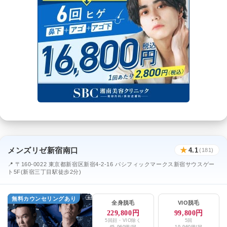
メンズリゼ新宿南口
★
4.1
(181)
📍 〒160-0022 東京都新宿区新宿4-2-16 パシフィックマークス新宿サウスゲー
ト5F(新宿三丁目駅徒歩2分)
無料カウンセリングあり
全身脱毛
VIO脱毛
229,800円
99,800円
5回顔・VIO除く
5回
45,960円/回
19,960円/回