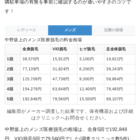
隣駐車場の有無を事前に確認するのが通いやすさのコツで
す！
レディース
メンズ
近隣の相場
中野坂上のメンズ医療脱毛の料金相場
全身脱毛
VIO脱毛
ヒゲ脱毛
足全体脱毛
1回
38,570円
15,912円
3,100円
19,621円
2回
77,139円
31,824円
6,200円
39,243円
3回
115,709円
47,736円
9,300円
58,864円
4回
154,279円
63,648円
12,400円
78,485円
5回
192,848円
79,560円
15,500円
98,107円
編集部がメーカー調査した結果です。保有機器および詳細
はクリニックへお問合せください。
中野坂上のメンズ医療脱毛の相場は、全身5回で192,848
円、VIO脱毛5回で79,560円でした(調査クリニック数5件)。