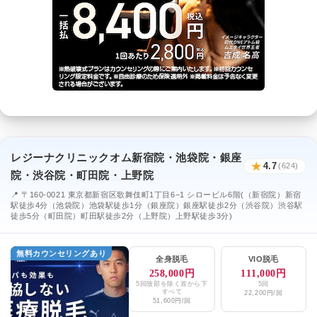
レジーナクリニックオム新宿院・池袋院・銀座
★
4.7
(624)
院・渋谷院・町田院・上野院
📍 〒160-0021 東京都新宿区歌舞伎町1丁目6−1 シロービル6階(（新宿院）新宿
駅徒歩4分（池袋院）池袋駅徒歩1分（銀座院）銀座駅徒歩2分（渋谷院）渋谷駅
徒歩5分（町田院）町田駅徒歩2分（上野院）上野駅徒歩3分)
無料カウンセリングあり
全身脱毛
VIO脱毛
258,000円
111,000円
5回陰部を除く首から下
5回
すべて
22,200円/回
51,600円/回