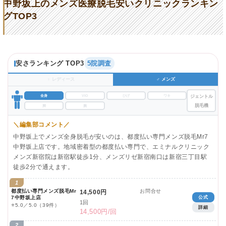
中野坂上のメンズ医療脱毛安いクリニックランキン
グTOP3
安さランキング TOP3
5院調査
♀ レディース
♂ メンズ
全身
VIO
ひげ
ワキ
ジェントル
脱毛機
脚
腕
＼編集部コメント／
中野坂上でメンズ全身脱毛が安いのは、都度払い専門メンズ脱毛Mr7
中野坂上店です。地域密着型の都度払い専門で、エミナルクリニック
メンズ新宿院は新宿駅徒歩1分、メンズリゼ新宿南口は新宿三丁目駅
徒歩2分で通えます。
1
都度払い専門メンズ脱毛Mr
お問合せ
14,500円
公式
7中野坂上店
1回
⭐
5.0／5.0
（39件）
詳細
14,500円/回
2