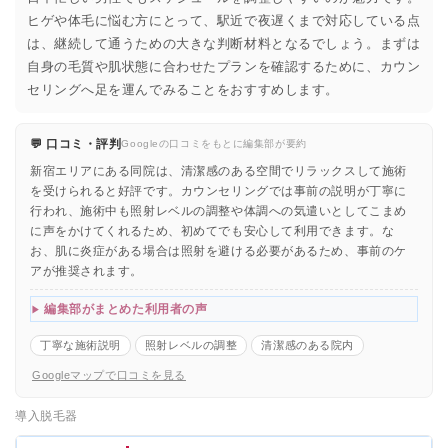
ヒゲや体毛に悩む方にとって、駅近で夜遅くまで対応している点
は、継続して通うための大きな判断材料となるでしょう。まずは
自身の毛質や肌状態に合わせたプランを確認するために、カウン
セリングへ足を運んでみることをおすすめします。
💬 口コミ・評判
Googleの口コミをもとに編集部が要約
新宿エリアにある同院は、清潔感のある空間でリラックスして施術
を受けられると好評です。カウンセリングでは事前の説明が丁寧に
行われ、施術中も照射レベルの調整や体調への気遣いとしてこまめ
に声をかけてくれるため、初めてでも安心して利用できます。な
お、肌に炎症がある場合は照射を避ける必要があるため、事前のケ
アが推奨されます。
編集部がまとめた利用者の声
丁寧な施術説明
照射レベルの調整
清潔感のある院内
Googleマップで口コミを見る
導入脱毛器