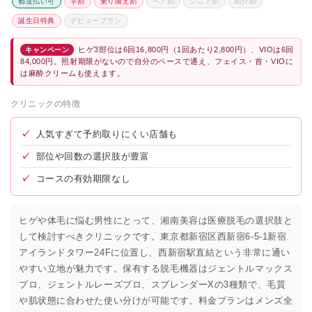
都度払い可
学割
乗り換え割
ペア割
シニア割
紹介割
誕生日特典
デビュープラン
ヒゲ3部位は6回16,800円（1回あたり2,800円）、VIOは6回
キャンペーン
84,000円。照射期限がないので自分のペースで通え、フェイス・首・VIOに
は麻酔クリームも使えます。
クリニックの特徴
✓
人気すぎて予約取りにくい店舗も
✓
部位や回数の選択肢が豊富
✓
コースの有効期限なし
ヒゲや体毛に悩む男性にとって、湘南美容は医療脱毛の選択肢と
して検討すべきクリニックです。東京都新宿区西新宿6-5-1新宿
アイランドタワー24Fに位置し、西新宿駅直結という非常に通い
やすい立地が魅力です。保有する脱毛機器はジェントルマックス
プロ、ジェントルレーズプロ、スプレンダーXの3種類で、毛質
や肌状態に合わせた使い分けが可能です。料金プランはメンズ全