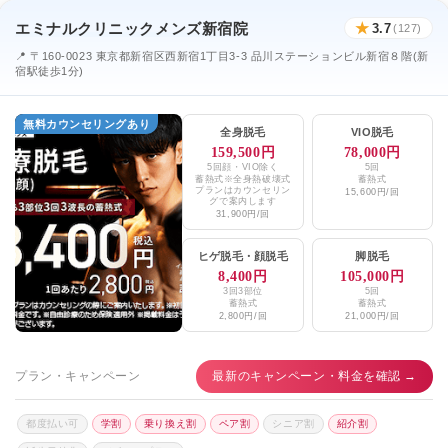
エミナルクリニックメンズ新宿院
★
3.7
(127)
📍 〒160-0023 東京都新宿区西新宿1丁目3-3 品川ステーションビル新宿８階(新
宿駅徒歩1分)
無料カウンセリングあり
全身脱毛
VIO脱毛
159,500円
78,000円
5回顔・VIO除く
5回
蓄熱式※全身熱破壊式
蓄熱式
プランはカウンセリン
15,600円/回
グで案内します
31,900円/回
ヒゲ脱毛
・
顔脱毛
脚脱毛
8,400円
105,000円
3回3部位
5回
蓄熱式
蓄熱式
2,800円/回
21,000円/回
プラン・キャンペーン
最新のキャンペーン・料金を確認 →
都度払い可
学割
乗り換え割
ペア割
シニア割
紹介割