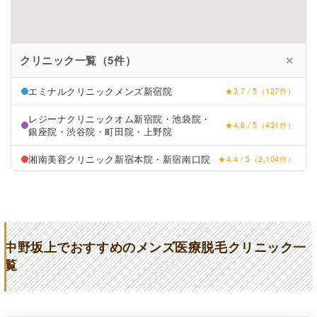
クリニック一覧（5件）
✕
エミナルクリニックメンズ新宿院
★3.7 / 5（127件）
レジーナクリニックオム新宿院・池袋院・
★4.6 / 5（431件）
銀座院・渋谷院・町田院・上野院
湘南美容クリニック新宿本院・新宿南口院
★4.4 / 5（2,104件）
メンズリゼ新宿南口
★4.1 / 5（181件）
都度払い専門メンズ脱毛Mr7中野坂上店
★5 (39件)
中野坂上でおすすめのメンズ医療脱毛クリニック一
覧