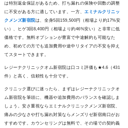
は特別返金保証があるため、打ち漏れの保険や回数の調整
に不安がある方に適しています。一方、
エミナルクリニッ
クメンズ新宿院
は、全身5回159,500円（相場より約17%安
い）、ヒゲ3回8,400円（相場より約46%安い）と非常に低
価格です。無料オプションが豊富で中途解約も可能なた
め、初めての方でも追加費用や途中リタイアの不安を抑え
てスタートできます。
レジーナクリニックオム新宿院は口コミ評価も★4.6（431
件）と高く、信頼性も十分です。
クリニック選びに迷ったら、まずはレジーナクリニックオ
ム新宿院を筆頭に、機器や追加費用のバランスを確認しま
しょう。安さ重視ならエミナルクリニックメンズ新宿院、
痛みの少なさや打ち漏れ対策ならメンズリゼ新宿南口がお
すすめです。カウンセリングは無料で、その場での契約義