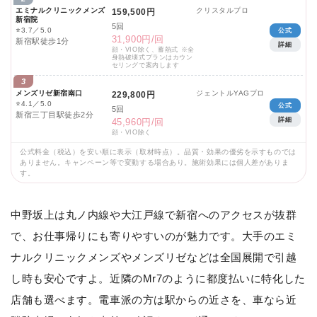
エミナルクリニックメンズ
クリスタルプロ
159,500円
新宿院
5回
⭐
3.7／5.0
公式
31,900円/回
新宿駅徒歩1分
詳細
顔・VIO除く、蓄熱式 ※全
身熱破壊式プランはカウン
セリングで案内します
3
メンズリゼ新宿南口
ジェントルYAGプロ
229,800円
⭐
4.1／5.0
公式
5回
新宿三丁目駅徒歩2分
詳細
45,960円/回
顔・VIO除く
公式料金（税込）を安い順に表示（取材時点）。品質・効果の優劣を示すものでは
ありません。キャンペーン等で変動する場合あり。施術効果には個人差がありま
す。
中野坂上は丸ノ内線や大江戸線で新宿へのアクセスが抜群
で、お仕事帰りにも寄りやすいのが魅力です。大手のエミ
ナルクリニックメンズやメンズリゼなどは全国展開で引越
し時も安心ですよ。近隣のMr7のように都度払いに特化した
店舗も選べます。電車派の方は駅からの近さを、車なら近