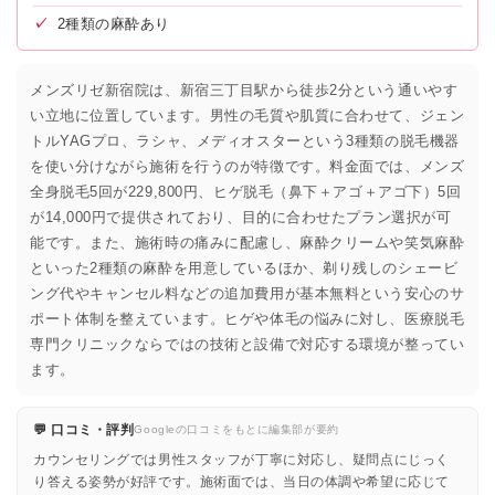
✓
2種類の麻酔あり
メンズリゼ新宿院は、新宿三丁目駅から徒歩2分という通いやす
い立地に位置しています。男性の毛質や肌質に合わせて、ジェン
トルYAGプロ、ラシャ、メディオスターという3種類の脱毛機器
を使い分けながら施術を行うのが特徴です。料金面では、メンズ
全身脱毛5回が229,800円、ヒゲ脱毛（鼻下＋アゴ＋アゴ下）5回
が14,000円で提供されており、目的に合わせたプラン選択が可
能です。また、施術時の痛みに配慮し、麻酔クリームや笑気麻酔
といった2種類の麻酔を用意しているほか、剃り残しのシェービ
ング代やキャンセル料などの追加費用が基本無料という安心のサ
ポート体制を整えています。ヒゲや体毛の悩みに対し、医療脱毛
専門クリニックならではの技術と設備で対応する環境が整ってい
ます。
💬 口コミ・評判
Googleの口コミをもとに編集部が要約
カウンセリングでは男性スタッフが丁寧に対応し、疑問点にじっく
り答える姿勢が好評です。施術面では、当日の体調や希望に応じて