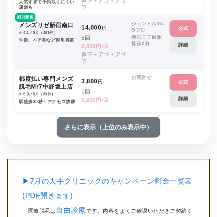
鼻下＋アゴ＋アゴ
人気すぎて予約取りにくい
下
店舗も
割引豊富
ジェントルYA
メンズリゼ新宿南口
14,000
円
公式
Gプロ
⭐️ 4.1／5.0（181件）
新宿三丁目駅
5回
学割、ペア割など割引豊富
徒歩2分
詳細
2,800円/回
鼻下＋アゴ＋アゴ
下
お問合せ
都度払い専門メンズ
3,800
円
公式
脱毛Mr7中野坂上店
1回
⭐️ 5.0／5.0（39件）
詳細
3,800円/回
駅徒歩30秒！アクセス抜群
さらに表示（上位のみ表示中）
▶7月の大手クリニックのキャンペーン料金一覧表
(PDF開きます)
自由診療
・医療脱毛は
です。内容をよくご確認いただきご契約く