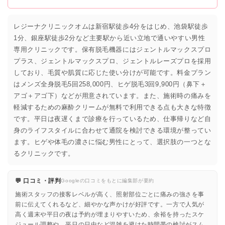
レジーナクリニックオムは新宿駅徒歩4分をはじめ、池袋駅徒歩
1分、銀座駅徒歩2分など主要駅から近い立地で通いやすい男性
専用クリニックです。保有脱毛機器にはジェントルマックスプロ
プラス、ジェントルマックスプロ、ジェントルレーズプロを採用
しており、毛質や肌質に応じた使い分けが可能です。料金プラン
はメンズ全身脱毛5回258,000円、ヒゲ脱毛3回9,900円（鼻下＋
アゴ＋アゴ下）などが用意されています。また、施術時の痛みを
軽減するための麻酔クリームが無料で利用できる点も大きな特徴
です。平日は夜遅くまで診療を行っているため、仕事帰りなど自
身のライフスタイルに合わせて通院を検討できる環境が整ってい
ます。ヒゲや体毛の濃さに悩む男性にとって、選択肢の一つとな
るクリニックです。
💬 口コミ・評判
Googleの口コミをもとに編集部が要約
施術スタッフの接客レベルが高く、照射部位ごとに痛みの強さを事
前に伝えてくれるなど、細やかな声かけが好評です。一方で人気が
高く週末や平日の夜は予約が埋まりやすいため、余裕を持ったスケ
ジュール調整や、平日の日中など混雑を避けた時間帯の検討がスム