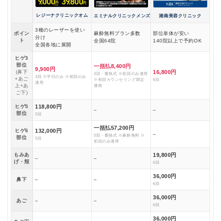
レジーナクリニックオム
エミナルクリニックメンズ
湘南美容クリニック
3種のレーザーを使い
ポイン
麻酔無料プラン多数
部位単体が安い
分け
ト
全国64院
140院以上で予約OK
全国各地に展開
ヒゲ3
部位
一括払8,400円
9,900円
(鼻下
16,800円
3回・蓄熱式 ※初回のみ適用
3回 ※平日のみ ※初回のみ
+あご
※初回カウンセリング限定
6回
適用
上+あ
価格
ご下)
ヒゲ5
118,800円
–
–
部位
5回
一括払57,200円
ヒゲ6
132,000円
–
5回・蓄熱式 ※麻酔無料 ※
部位
5回
初回のみ適用
もみあ
19,800円
–
–
げ・頬
6回
36,000円
鼻下
–
–
6回
36,000円
あご
–
–
6回
36,000円