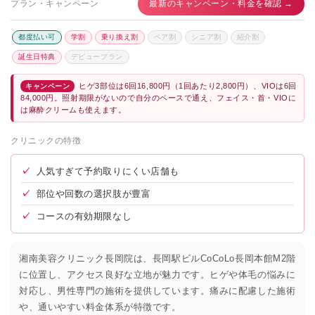
プラン・キャンペーン
最新のキャンペーン・料金を確認 →
都度払い可
学割
乗り換え割
ペア割
シニア割
紹介割
誕生日特典
デビュープラン
ヒゲ3部位は6回16,800円（1回あたり2,800円）、VIOは6回
キャンペーン
84,000円。照射期限がないので自分のペースで通え、フェイス・首・VIOに
は麻酔クリームも使えます。
クリニックの特徴
✓
人気すぎて予約取りにくい店舗も
✓
部位や回数の選択肢が豊富
✓
コースの有効期限なし
湘南美容クリニック長岡院は、長岡駅ビルCoCoLo長岡本館M2階
に位置し、アクセス良好な立地が魅力です。ヒゲや体毛の悩みに
対応し、男性専門の施術を提供しています。痛みに配慮した施術
や、通いやすい料金体系が特徴です。