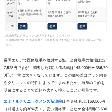
お問い合せ
タッフ
可）
可）
3日前13時まで無料
キャン
2日前23時まで無料
3時間前まで無料
（会員専用WEB利用
セル
以降3,000円
以後1回分消化
時）
公式
公式
公式
公式
詳細内容はクリニックのHPを参考にしてください
※自由診療のため保険適用外 ※掲載料金は予告なく変更される場合がござい
ます。
長岡エリアで医療脱毛を検討する際、全身脱毛の相場は22
7,528円ですが、調査した7院の価格幅は149,000円〜386,70
0円と非常に大きくなっています。この価格差はプラン内容
やクリニックの特性によって生まれるため、自身の目的を
明確にすることで総額を大きく抑えることが可能です。
エミナルクリニックメンズ新潟院
は全身脱毛5回159,500円
（相場より約30%安く、安い価格帯）とヒゲ全体5回83,600