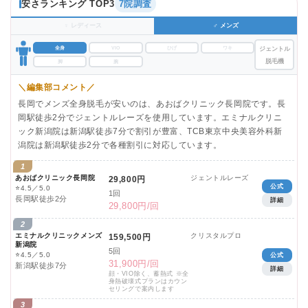
安さランキング TOP3
7院調査
♀ レディース
♂ メンズ
全身
VIO
ひげ
ワキ
ジェントル
脱毛機
脚
腕
＼編集部コメント／
長岡でメンズ全身脱毛が安いのは、あおばクリニック長岡院です。長
岡駅徒歩2分でジェントルレーズを使用しています。エミナルクリニ
ック新潟院は新潟駅徒歩7分で割引が豊富、TCB東京中央美容外科新
潟院は新潟駅徒歩2分で各種割引に対応しています。
1
あおばクリニック長岡院
ジェントルレーズ
29,800円
公式
⭐
4.5／5.0
1回
長岡駅徒歩2分
詳細
29,800円/回
2
エミナルクリニックメンズ
クリスタルプロ
159,500円
新潟院
5回
⭐
4.5／5.0
公式
31,900円/回
新潟駅徒歩7分
詳細
顔・VIO除く、蓄熱式 ※全
身熱破壊式プランはカウン
セリングで案内します
3