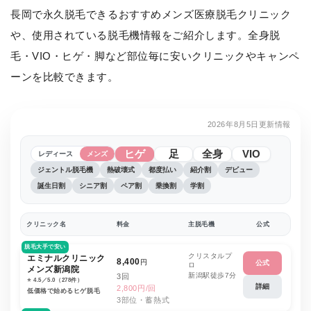
長岡で永久脱毛できるおすすめメンズ医療脱毛クリニック
や、使用されている脱毛機情報をご紹介します。全身脱
毛・VIO・ヒゲ・脚など部位毎に安いクリニックやキャンペ
ーンを比較できます。
2026年8月5日更新情報
ヒゲ
足
全身
VIO
レディース
メンズ
ジェントル脱毛機
熱破壊式
都度払い
紹介割
デビュー
誕生日割
シニア割
ペア割
乗換割
学割
クリニック名
料金
主脱毛機
公式
脱毛大手で安い
クリスタルプ
エミナルクリニック
8,400
円
公式
ロ
メンズ新潟院
新潟駅徒歩7分
3回
⭐️ 4.5／5.0（278件）
詳細
2,800円/回
低価格で始めるヒゲ脱毛
3部位・蓄熱式