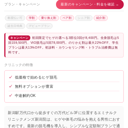
プラン・キャンペーン
最新のキャンペーン・料金を確認 →
都度払い可
学割
乗り換え割
ペア割
シニア割
紹介割
誕生日特典
デビュープラン
初回限定でヒゲの選べる3部位3回が8,400円。全身脱毛は5
キャンペーン
回159,500円、VIO脱毛は5回78,000円。のりかえ割は最大22%OFF、学生
プランは最大13%OFF。初診料・カウンセリング料・トラブル治療費は無
料です。
クリニックの特徴
✓
低価格で始めるヒゲ脱毛
✓
無料オプションが豊富
✓
中途解約OK
新潟駅万代口から徒歩すぐの万代ビル3Fに位置するエミナルク
リニックメンズ新潟院は、ヒゲや体毛の悩みを抱える男性におす
すめです。最新の脱毛機を導入し、シンプルな定額制プランで通