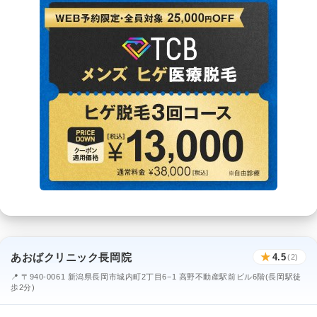
あおばクリニック長岡院
★
4.5
(2)
📍 〒940-0061 新潟県長岡市城内町2丁目6−1 高野不動産駅前ビル6階(長岡駅徒
歩2分)