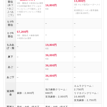
13,000円
部位
3回・蓄熱式 ※初回のみ適用
3回 ※ヒゲ脱毛オーダーメイ
(鼻下
16,800円
※全身熱破壊式プランはカ
ド
+あご
ウンセリングで案内します
6回
初回限定クーポン適用価格
上+あ
※初回カウンセリング限定
（通常38,000円）
価格
ご下)
ヒゲ5
–
–
–
部位
57,200円
ヒゲ6
–
–
5回・蓄熱式 ※麻酔無料
部位
※初回のみ適用
もみあ
19,800円
–
–
げ・頬
6回
36,000円
鼻下
–
–
6回
36,000円
あご
–
–
6回
36,000円
あご下
–
–
6回
エムラクリーム：
強力麻酔クリーム：
2,750円
追加料
麻酔：2,000円
980円
リドカインクリーム：
金
笑気麻酔：2,000円
10,800円
笑気麻酔：2,750円
照射ス
男性・女性（指名不
男性・女性（指名不