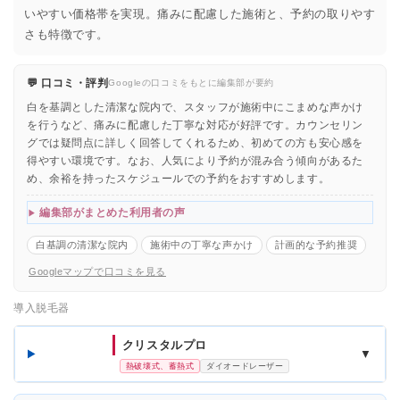
いやすい価格帯を実現。痛みに配慮した施術と、予約の取りやす
さも特徴です。
💬 口コミ・評判
Googleの口コミをもとに編集部が要約
白を基調とした清潔な院内で、スタッフが施術中にこまめな声かけ
を行うなど、痛みに配慮した丁寧な対応が好評です。カウンセリン
グでは疑問点に詳しく回答してくれるため、初めての方も安心感を
得やすい環境です。なお、人気により予約が混み合う傾向があるた
め、余裕を持ったスケジュールでの予約をおすすめします。
編集部がまとめた利用者の声
白基調の清潔な院内
施術中の丁寧な声かけ
計画的な予約推奨
Googleマップで口コミを見る
導入脱毛器
クリスタルプロ
▼
熱破壊式、蓄熱式
ダイオードレーザー