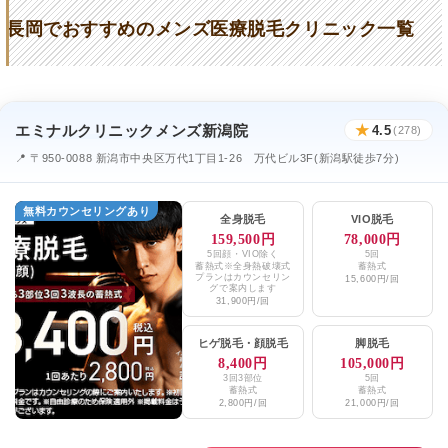
横山皮膚科
★3.7 / 5（46件）
長岡でおすすめのメンズ医療脱毛クリニック一覧
辻本皮フ科
★2.9 / 5（92件）
エミナルクリニックメンズ新潟院
★
4.5
(278)
📍 〒950-0088 新潟市中央区万代1丁目1-26 万代ビル3F(新潟駅徒歩7分)
無料カウンセリングあり
全身脱毛
VIO脱毛
159,500円
78,000円
5回顔・VIO除く
5回
蓄熱式※全身熱破壊式
蓄熱式
プランはカウンセリン
15,600円/回
グで案内します
31,900円/回
ヒゲ脱毛
・
顔脱毛
脚脱毛
8,400円
105,000円
3回3部位
5回
蓄熱式
蓄熱式
2,800円/回
21,000円/回