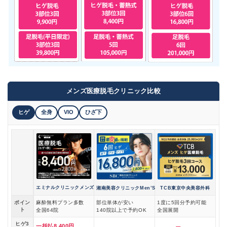
メンズ医療脱毛クリニック比較
ヒゲ
全身
VIO
ひざ下
エミナルクリニックメンズ
湘南美容クリニックMen’S
TCB東京中央美容外科
ポイン
麻酔無料プラン多数
部位単体が安い
1度に5回分予約可能
ト
全国64院
140院以上で予約OK
全国展開
ヒゲ3
一括払8,400円