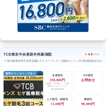
TCB東京中央美容外科新潟院
★
4.0
(623)
📍 新潟県新潟市中央区花園1-2-2 コープシティ花園ガレッソ 2F(新潟駅徒歩2分)
無料カウンセリングあり
全身脱毛
VIO脱毛
198,000円
お問合せ
5回顔・VIO除く：全身
脱毛オーダーメイド
39,600円/回
ヒゲ脱毛
・
顔脱毛
脚脱毛
13,000円
98,000円