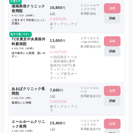
主要大手
ジェントルマ
湘南美容クリニック
16,800
円
公式
ックスプロ
長岡院
長岡駅直結
6回
⭐️ 4.7／5.0（240件）
詳細
2,800円/回
人気すぎて予約取りにくい
店舗も
鼻下＋アゴ＋アゴ
下
地方で通いやすい
メディオスタ
TCB東京中央美容外
13,000
円
公式
ーNeXTPRO
科新潟院
新潟駅徒歩2分
3回
⭐️ 4.0／5.0（623件）
詳細
4,333円/回
地方都市にも展開、通いや
すい
※初回限定クーポ
ン適用価格(通常
価格38,000円)鼻
下＋アゴ＋アゴ
下：ヒゲ脱毛オー
ダーメイド
ジェントルレ
あおばクリニック長
7,800
円
公式
ーズ
岡院
長岡駅徒歩2分
1回
⭐️ 4.5／5.0（2件）
詳細
7,800円/回
都度払いに特徴
鼻下＋アゴ＋アゴ
下
ジェントルマ
エールホームクリニ
15,400
円
公式
ックスプロ
ック長岡
長岡駅徒歩5分
1回
⭐️ 3.8／5.0（17件）