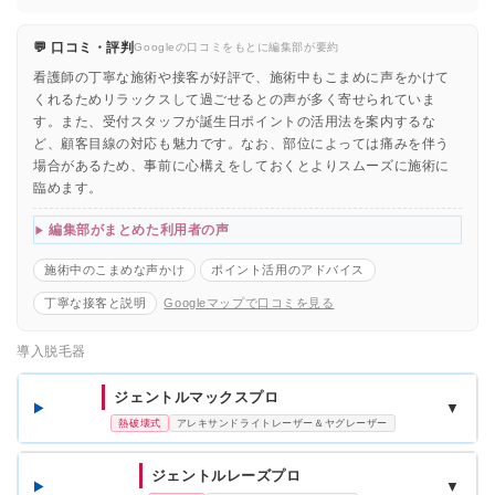
💬 口コミ・評判
Googleの口コミをもとに編集部が要約
看護師の丁寧な施術や接客が好評で、施術中もこまめに声をかけて
くれるためリラックスして過ごせるとの声が多く寄せられていま
す。また、受付スタッフが誕生日ポイントの活用法を案内するな
ど、顧客目線の対応も魅力です。なお、部位によっては痛みを伴う
場合があるため、事前に心構えをしておくとよりスムーズに施術に
臨めます。
編集部がまとめた利用者の声
施術中のこまめな声かけ
ポイント活用のアドバイス
丁寧な接客と説明
Googleマップで口コミを見る
導入脱毛器
ジェントルマックスプロ
▼
熱破壊式
アレキサンドライトレーザー＆ヤグレーザー
ジェントルレーズプロ
▼