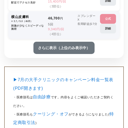
詳細
15,400円/回
駅近でアクセス良好
（3部位）
スプレンダー
横山皮膚科
46,700
円
公式
X
⭐️ 3.7／5.0（46件）
長岡駅徒歩7分
5回
刺激が少なくスピーディな
詳細
施術
9,340円/回
（4部位）
さらに表示（上位のみ表示中）
▶7月の大手クリニックのキャンペーン料金一覧表
(PDF開きます)
自由診療
・医療脱毛は
です。内容をよくご確認いただきご契約く
ださい。
クーリング・オフ
特
・医療脱毛も
ができるようになりました(
定商取引法
)