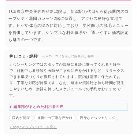
TCB東京中央美容外科新潟院は、新潟駅万代口から徒歩圏内のコ
ープシティ花園ガレッソ2階に位置し、アクセス良好な立地で
す。ヒゲや体毛の悩みに対応しており、男性向けの脱毛メニュー
を提供しています。シンプルな料金体系や、通いやすい価格設定
も魅力の一つです。
💬 口コミ・評判
Googleの口コミをもとに編集部が要約
カウンセリングではスタッフが親身に相談に乗ってくれると好評
で、施術中も看護師や医師がこまめに声をかけるなど、リラックス
できる環境づくりが徹底されています。院内は清潔に保たれてお
り、丁寧な対応が特徴です。なお、週末や混雑時は待ち時間が発生
しやすいため、余裕を持ったスケジュールでの予約がおすすめで
す。
編集部がまとめた利用者の声
院内が清潔
施術中の丁寧な声かけ
親身なカウンセリング
Googleマップで口コミを見る