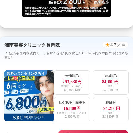
湘南美容クリニック長岡院
★
4.7
(240)
📍 新潟県長岡市城内町一丁目611番地1長岡駅ビルCoCoLo長岡本館M2階(長岡駅
直結)
無料カウンセリングあり
全身脱毛
VIO脱毛
293,330円
84,000円
6回顔・VIO除く
6回
48,888円/回
14,000円/回
ヒゲ脱毛
・
顔脱毛
脚脱毛
16,800円
194,280円
6回鼻下＋アゴ＋アゴ下
6回
2,800円/回
32,380円/回