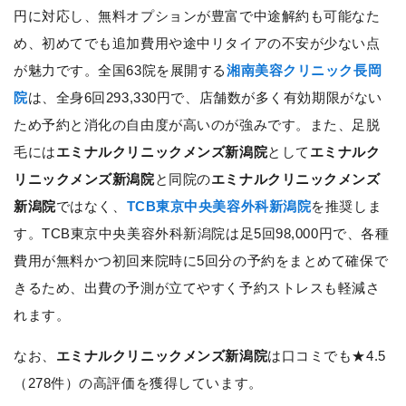
円に対応し、無料オプションが豊富で中途解約も可能なた
め、初めてでも追加費用や途中リタイアの不安が少ない点
が魅力です。全国63院を展開する
湘南美容クリニック長岡
院
は、全身6回293,330円で、店舗数が多く有効期限がない
ため予約と消化の自由度が高いのが強みです。また、足脱
毛には
エミナルクリニックメンズ新潟院
として
エミナルク
リニックメンズ新潟院
と同院の
エミナルクリニックメンズ
新潟院
ではなく、
TCB東京中央美容外科新潟院
を推奨しま
す。TCB東京中央美容外科新潟院は足5回98,000円で、各種
費用が無料かつ初回来院時に5回分の予約をまとめて確保で
きるため、出費の予測が立てやすく予約ストレスも軽減さ
れます。
なお、
エミナルクリニックメンズ新潟院
は口コミでも★4.5
（278件）の高評価を獲得しています。