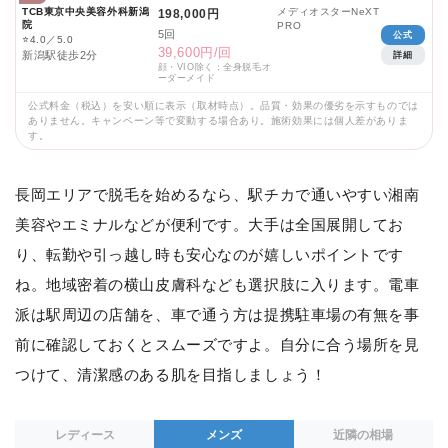
TCB東京中央美容外科新潟
メディオスターNeXT
198,000円
院
PRO
5回
公式
⭐
4.0／5.0
39,600円/回
新潟駅徒歩2分
詳細
顔・VIO除く：全身脱毛オ
ーダーメイド
公式料金（税込）を安い順に表示（取材時点）。品質・効果の優劣を示すものでは
ありません。キャンペーン等で変動する場合あり。施術効果には個人差がありま
す。
長岡エリアで脱毛を始めるなら、駅チカで通いやすい湘南
美容やエミナルなどが便利です。大手は全国展開してお
り、転勤や引っ越し時も安心なのが嬉しいポイントです
ね。地域密着の横山皮膚科なども選択肢に入ります。電車
派は駅周辺の店舗を、車で通う方は提携駐車場の有無を事
前に確認しておくとスムーズですよ。自分に合う場所を見
つけて、清潔感のある肌を目指しましょう！
レディース
メンズ
近隣の相場