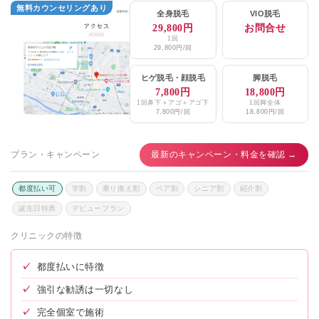
無料カウンセリングあり
全身脱毛
VIO脱毛
29,800円
お問合せ
1回
29,800円/回
ヒゲ脱毛
・
顔脱毛
脚脱毛
7,800円
18,800円
1回鼻下＋アゴ＋アゴ下
1回脚全体
7,800円/回
18,800円/回
プラン・キャンペーン
最新のキャンペーン・料金を確認 →
都度払い可
学割
乗り換え割
ペア割
シニア割
紹介割
誕生日特典
デビュープラン
クリニックの特徴
✓
都度払いに特徴
✓
強引な勧誘は一切なし
✓
完全個室で施術