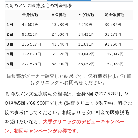
長岡のメンズ医療脱毛の料金相場
全身脱毛
VIO脱毛
ヒゲ脱毛
足全体脱毛
1回
45,506円
13,780円
7,210円
30,587円
2回
91,011円
27,560円
14,421円
61,173円
3回
136,517円
41,340円
21,631円
91,760円
4回
182,023円
55,120円
28,842円
122,347円
5回
227,528円
68,900円
36,052円
152,933円
編集部がメーカー調査した結果です。保有機器および詳細
はクリニックへお問合せください。
長岡のメンズ医療脱毛の相場は、全身5回で227,528円、VI
O脱毛5回で68,900円でした(調査クリニック数7件)。料金比
較の参考にしてください。相場よりも安い料金で医療脱毛
を受けたいなら、
大手クリニックのデビューキャンペー
ン、初回キャンペーンがお得です。