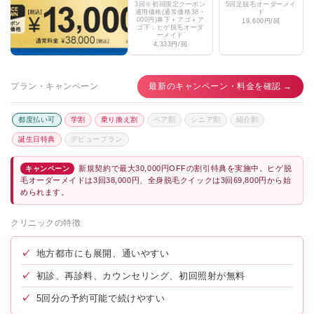
3回※初回限定クーポン
5回足脱毛オーダーメイ
適用価格(通常価格38・
ド
000円)鼻下＋アゴ＋ア
19,600円/回
ゴ下：ヒゲ脱毛オーダ
ーメイド
4,333円/回
プラン・キャンペーン
最新のキャンペーン・料金を確認 →
都度払い可
学割
乗り換え割
ペア割
シニア割
紹介割
誕生日特典
デビュープラン
新規契約で最大30,000円OFFの割引特典を実施中。ヒゲ脱
キャンペーン
毛オーダーメイドは3回38,000円、全身脱毛クイックは3回69,800円から始
められます。
クリニックの特徴
✓
地方都市にも展開、通いやすい
✓
初診、再診料、カウンセリング、初回照射が無料
✓
5回分の予約可能で続けやすい