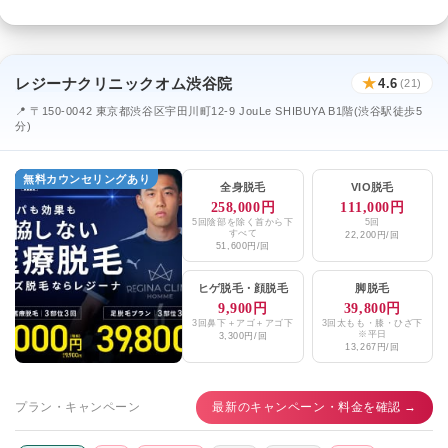
レジーナクリニックオム渋谷院
★
4.6
(21)
📍 〒150-0042 東京都渋谷区宇田川町12-9 JouLe SHIBUYA B1階(渋谷駅徒歩5
分)
無料カウンセリングあり
全身脱毛
VIO脱毛
258,000円
111,000円
5回陰部を除く首から下
5回
すべて
22,200円/回
51,600円/回
ヒゲ脱毛
・
顔脱毛
脚脱毛
9,900円
39,800円
3回鼻下＋アゴ＋アゴ下
3回太もも・膝・ひざ下
※平日
3,300円/回
13,267円/回
プラン・キャンペーン
最新のキャンペーン・料金を確認 →