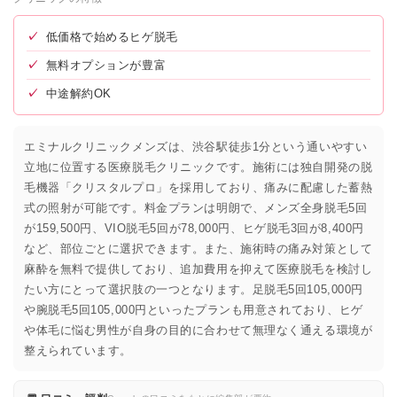
✓
低価格で始めるヒゲ脱毛
✓
無料オプションが豊富
✓
中途解約OK
エミナルクリニックメンズは、渋谷駅徒歩1分という通いやすい
立地に位置する医療脱毛クリニックです。施術には独自開発の脱
毛機器「クリスタルプロ」を採用しており、痛みに配慮した蓄熱
式の照射が可能です。料金プランは明朗で、メンズ全身脱毛5回
が159,500円、VIO脱毛5回が78,000円、ヒゲ脱毛3回が8,400円
など、部位ごとに選択できます。また、施術時の痛み対策として
麻酔を無料で提供しており、追加費用を抑えて医療脱毛を検討し
たい方にとって選択肢の一つとなります。足脱毛5回105,000円
や腕脱毛5回105,000円といったプランも用意されており、ヒゲ
や体毛に悩む男性が自身の目的に合わせて無理なく通える環境が
整えられています。