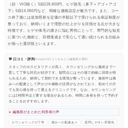
（顔・VIO除く）5回229,800円、ヒゲ脱毛（鼻下＋アゴ＋アゴ
下）5回14,000円など、明確な価格設定が魅力です。また、コー
ス終了後には追加照射を定価の半額以下で受けられる保証制度が
整っており、納得いくまで理想の仕上がりを目指せる点が大きな
特徴です。ヒゲや体毛の濃さに悩む男性にとって、専門的な知見
に基づいた施術と、目標達成まで安心して通い続けられる仕組み
が揃った選択肢といえます。
💬 口コミ・評判
Googleの口コミをもとに編集部が要約
スタッフのホスピタリティが高く、カウンセリングから施術まで一
貫して丁寧な対応が好評です。疑問点にはその場で的確に回答が得
られるため、納得して契約できる環境が整っています。施術中は痛
みへの配慮として声かけや麻酔の活用がなされており、初めての方
でも安心感を持って通えるクリニックです。なお、カウンセリング
には1時間半ほど要する場合があるため、時間に余裕を持って予約す
ることをおすすめします。
編集部がまとめた利用者の声
カウンセリングが丁寧
痛みへの配慮あり
質問しやすい雰囲気