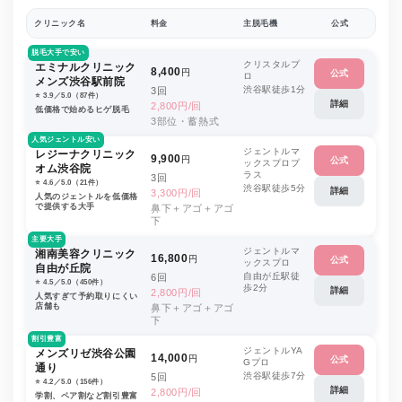
クリニック名
料金
主脱毛機
公式
脱毛大手で安い
クリスタルプ
エミナルクリニック
8,400
円
公式
ロ
メンズ渋谷駅前院
渋谷駅徒歩1分
3回
⭐️ 3.9／5.0（87件）
詳細
2,800円/回
低価格で始めるヒゲ脱毛
3部位・蓄熱式
人気ジェントル安い
ジェントルマ
レジーナクリニック
9,900
円
公式
ックスプロプ
オム渋谷院
ラス
3回
⭐️ 4.6／5.0（21件）
渋谷駅徒歩5分
詳細
3,300円/回
人気のジェントルを低価格
で提供する大手
鼻下＋アゴ＋アゴ
下
主要大手
ジェントルマ
湘南美容クリニック
16,800
円
公式
ックスプロ
自由が丘院
自由が丘駅徒
6回
⭐️ 4.5／5.0（450件）
歩2分
詳細
2,800円/回
人気すぎて予約取りにくい
店舗も
鼻下＋アゴ＋アゴ
下
割引豊富
ジェントルYA
メンズリゼ渋谷公園
14,000
円
公式
Gプロ
通り
渋谷駅徒歩7分
5回
⭐️ 4.2／5.0（156件）
詳細
2,800円/回
学割、ペア割など割引豊富