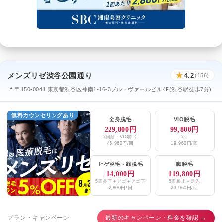
メンズリゼ渋谷公園通り
★
4.2
(156)
📍 〒150-0041 東京都渋谷区神南1-16-3ブル・ヴァールビル4F(渋谷駅徒歩7分)
無料カウンセリングあり
全身脱毛
VIO脱毛
229,800円
99,800円
5回顔・VIO除く
5回
45,960円/回
19,960円/回
ヒゲ脱毛
・
顔脱毛
脚脱毛
14,000円
119,800円
5回鼻下＋アゴ＋アゴ下
5回膝上～足先
2,800円/回
23,960円/回
プラン・キャンペーン
最新のキャンペーン・料金を確認 →