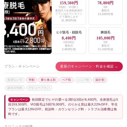
159,500円
78,000円
5回顔・VIO除く
5回
蓄熱式※全身熱破壊式
蓄熱式
プランはカウンセリン
15,600円/回
グで案内します
31,900円/回
ヒゲ脱毛
・
顔脱毛
脚脱毛
8,400円
105,000円
3回3部位
5回
蓄熱式
蓄熱式
2,800円/回
21,000円/回
プラン・キャンペーン
最新のキャンペーン・料金を確認 →
都度払い可
学割
乗り換え割
ペア割
シニア割
紹介割
誕生日特典
デビュープラン
初回限定でヒゲの選べる3部位3回が8,400円。全身脱毛は5
キャンペーン
回159,500円、VIO脱毛は5回78,000円。のりかえ割は最大22%OFF、学生
プランは最大13%OFF。初診料・カウンセリング料・トラブル治療費は無
料です。
クリニックの特徴