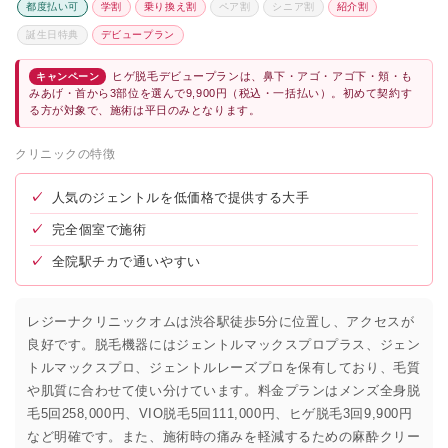
都度払い可
学割
乗り換え割
ペア割
シニア割
紹介割
誕生日特典
デビュープラン
ヒゲ脱毛デビュープランは、鼻下・アゴ・アゴ下・頬・も
キャンペーン
みあげ・首から3部位を選んで9,900円（税込・一括払い）。初めて契約す
る方が対象で、施術は平日のみとなります。
クリニックの特徴
✓
人気のジェントルを低価格で提供する大手
✓
完全個室で施術
✓
全院駅チカで通いやすい
レジーナクリニックオムは渋谷駅徒歩5分に位置し、アクセスが
良好です。脱毛機器にはジェントルマックスプロプラス、ジェン
トルマックスプロ、ジェントルレーズプロを保有しており、毛質
や肌質に合わせて使い分けています。料金プランはメンズ全身脱
毛5回258,000円、VIO脱毛5回111,000円、ヒゲ脱毛3回9,900円
など明確です。また、施術時の痛みを軽減するための麻酔クリー