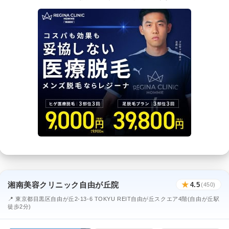
湘南美容クリニック自由が丘院
★
4.5
(450)
📍 東京都目黒区自由が丘2-13-6 TOKYU REIT自由が丘スクエア4階(自由が丘駅
徒歩2分)