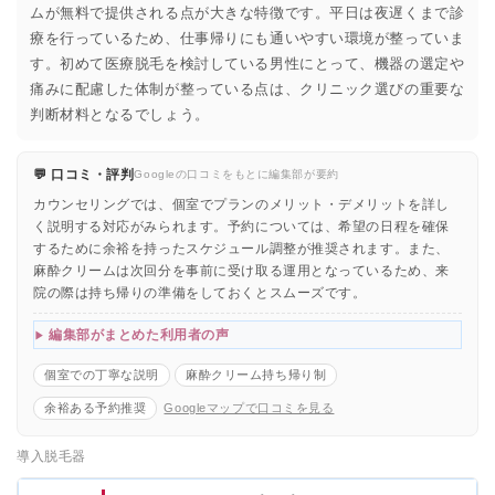
ムが無料で提供される点が大きな特徴です。平日は夜遅くまで診
療を行っているため、仕事帰りにも通いやすい環境が整っていま
す。初めて医療脱毛を検討している男性にとって、機器の選定や
痛みに配慮した体制が整っている点は、クリニック選びの重要な
判断材料となるでしょう。
💬 口コミ・評判
Googleの口コミをもとに編集部が要約
カウンセリングでは、個室でプランのメリット・デメリットを詳し
く説明する対応がみられます。予約については、希望の日程を確保
するために余裕を持ったスケジュール調整が推奨されます。また、
麻酔クリームは次回分を事前に受け取る運用となっているため、来
院の際は持ち帰りの準備をしておくとスムーズです。
編集部がまとめた利用者の声
個室での丁寧な説明
麻酔クリーム持ち帰り制
余裕ある予約推奨
Googleマップで口コミを見る
導入脱毛器