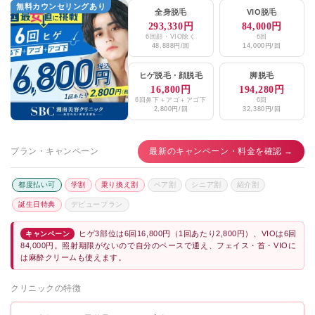
無料カウンセリングあり
全身脱毛
VIO脱毛
293,330円
84,000円
6回顔・VIO除く
6回
48,888円/回
14,000円/回
ヒゲ脱毛
・
顔脱毛
脚脱毛
16,800円
194,280円
6回鼻下＋アゴ＋アゴ下
6回
2,800円/回
32,380円/回
プラン・キャンペーン
最新のキャンペーン・料金を確認 →
都度払い可
学割
乗り換え割
ペア割
シニア割
紹介割
誕生日特典
デビュープラン
ヒゲ3部位は6回16,800円（1回あたり2,800円）、VIOは6回
キャンペーン
84,000円。照射期限がないので自分のペースで通え、フェイス・首・VIOに
は麻酔クリームも使えます。
クリニックの特徴