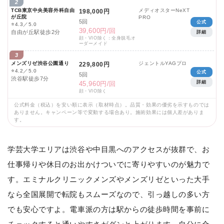
2
TCB東京中央美容外科自由
メディオスターNeXT
198,000円
が丘院
PRO
5回
公式
⭐
4.3／5.0
39,600円/回
自由が丘駅徒歩2分
詳細
顔・VIO除く：全身脱毛オ
ーダーメイド
3
メンズリゼ渋谷公園通り
ジェントルYAGプロ
229,800円
⭐
4.2／5.0
公式
5回
渋谷駅徒歩7分
詳細
45,960円/回
顔・VIO除く
公式料金（税込）を安い順に表示（取材時点）。品質・効果の優劣を示すものでは
ありません。キャンペーン等で変動する場合あり。施術効果には個人差がありま
す。
学芸大学エリアは渋谷や中目黒へのアクセスが抜群で、お
仕事帰りや休日のお出かけついでに寄りやすいのが魅力で
す。エミナルクリニックメンズやメンズリゼといった大手
なら全国展開で転院もスムーズなので、引っ越しの多い方
でも安心ですよ。電車派の方は駅からの徒歩時間を事前に