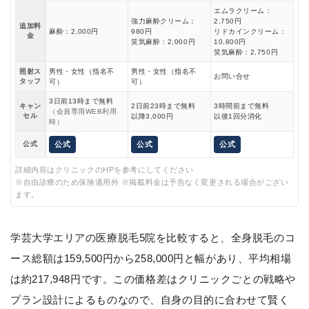
エムラクリーム：
強力麻酔クリーム：
2,750円
追加料
麻酔：2,000円
980円
リドカインクリーム：
金
笑気麻酔：2,000円
10,800円
笑気麻酔：2,750円
照射ス
男性・女性（指名不
男性・女性（指名不
お問い合せ
タッフ
可）
可）
3日前13時まで無料
キャン
2日前23時まで無料
3時間前まで無料
（会員専用WEB利用
セル
以降3,000円
以後1回分消化
時）
公式
公式
公式
公式
詳細内容はクリニックのHPを参考にしてください
※自由診療のため保険適用外 ※掲載料金は予告なく変更される場合がござい
ます。
学芸大学エリアの医療脱毛5院を比較すると、全身脱毛のコ
ース総額は159,500円から258,000円と幅があり、平均相場
は約217,948円です。この価格差はクリニックごとの戦略や
プラン設計によるものなので、自身の目的に合わせて賢く