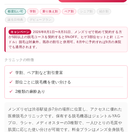
都度払い可
学割
乗り換え割
ペア割
シニア割
紹介割
誕生日特典
デビュープラン
2026年8月1日〜8月31日、メンズリゼで初めて契約する方
キャンペーン
が5回以上の脱毛コースを契約すると5%OFF。ヒゲ3部位セットと針（ニー
ドル）脱毛は対象外。既存の割引と併用可。8月中に予約すれば9月の来院
でも適用されます。
クリニックの特徴
✓
学割、ペア割など割引豊富
✓
部位ごとに脱毛機を使い分ける
✓
2種類の麻酔あり
メンズリゼは渋谷駅徒歩7分の場所に位置し、アクセスに優れた
医療脱毛クリニックです。保有する脱毛機器はジェントルYAG
プロ、ラシャ、メディオスターの3種類で、一人ひとりの毛質や
肌質に応じた使い分けが可能です。料金プランはメンズ全身脱毛