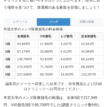
チェックすると通いやすさがグンと上がります。自分に合
う場所を見つけて、清潔感のある素肌を目指しましょう！
レディース
メンズ
近隣の相場
学芸大学のメンズ医療脱毛の料金相場
全身脱毛
VIO脱毛
ヒゲ脱毛
足全体脱毛
1回
43,590円
17,940円
3,207円
22,041円
2回
87,179円
35,880円
6,413円
44,083円
3回
130,769円
53,820円
9,620円
66,124円
4回
174,359円
71,760円
12,827円
88,165円
5回
217,948円
89,700円
16,033円
110,207円
編集部がメーカー調査した結果です。保有機器および詳細
はクリニックへお問合せください。
学芸大学のメンズ医療脱毛の相場は、全身5回で217,948
円、VIO脱毛5回で89,700円でした(調査クリニック数5件)。