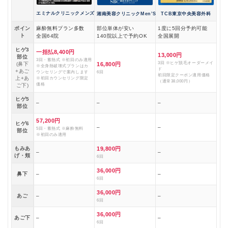
エミナルクリニックメンズ
湘南美容クリニックMen’S
TCB東京中央美容外科
ポイン
麻酔無料プラン多数
部位単体が安い
1度に5回分予約可能
ト
全国64院
140院以上で予約OK
全国展開
ヒゲ3
一括払8,400円
13,000円
部位
3回・蓄熱式 ※初回のみ適用
3回 ※ヒゲ脱毛オーダーメイ
(鼻下
16,800円
※全身熱破壊式プランはカ
ド
+あご
ウンセリングで案内します
6回
初回限定クーポン適用価格
上+あ
※初回カウンセリング限定
（通常38,000円）
価格
ご下)
ヒゲ5
–
–
–
部位
57,200円
ヒゲ6
–
–
5回・蓄熱式 ※麻酔無料
部位
※初回のみ適用
もみあ
19,800円
–
–
げ・頬
6回
36,000円
鼻下
–
–
6回
36,000円
あご
–
–
6回
36,000円
あご下
–
–
6回