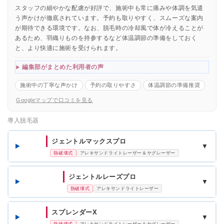
スタッフの細やかな配慮が好評で、施術中も常に痛みや体調を気遣
う声かけが徹底されています。予約も取りやすく、スムーズな案内
が期待できる環境です。なお、脱毛時の冷却風で体が冷えることが
あるため、羽織りものを持参するなど体温調節の準備をしておく
と、より快適に施術を受けられます。
編集部がまとめた利用者の声
施術中の丁寧な声かけ
予約の取りやすさ
体温調節の準備推奨
Googleマップで口コミを見る
導入脱毛器
ジェントルマックスプロ
▼
熱破壊式
アレキサンドライトレーザー＆ヤグレーザー
ジェントルレーズプロ
▼
熱破壊式
アレキサンドライトレーザー
スプレンダーX
▼
熱破壊式
アレキサンドライトレーザー＆ヤグレーザー