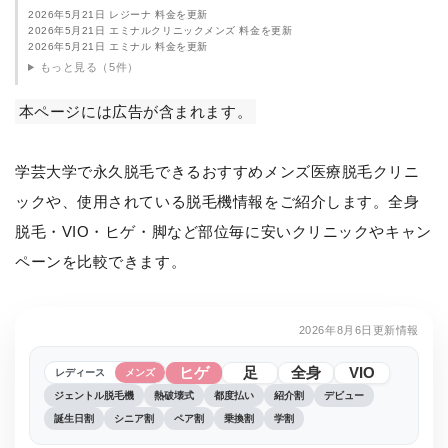
2026年5月21日 レジーナ 料金を更新
2026年5月21日 エミナルクリニックメンズ 料金を更新
2026年5月21日 エミナル 料金を更新
もっと見る（5件）
本ページには広告が含まれます。
学芸大学で永久脱毛できるおすすめメンズ医療脱毛クリニ
ックや、使用されている脱毛機情報をご紹介します。全身
脱毛・VIO・ヒゲ・脚など部位毎に安いクリニックやキャン
ペーンを比較できます。
2026年8月6日更新情報
ヒゲ
足
全身
VIO
レディース
メンズ
ジェントル脱毛機
熱破壊式
都度払い
紹介割
デビュー
誕生日割
シニア割
ペア割
乗換割
学割