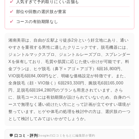
✓
人気すぎて予約取りにくい店舗も
✓
部位や回数の選択肢が豊富
✓
コースの有効期限なし
湘南美容は、自由が丘駅より徒歩2分という好立地にあり、通い
やすさを重視する男性に適したクリニックです。脱毛機器には、
ジェントルマックスプロ、ジェントルレーズプロ、スプレンダー
Xを保有しており、毛質や肌質に応じた使い分けが可能です。料
金プランは、ヒゲ脱毛（鼻下＋アゴ＋アゴ下）6回16,800円、
VIO脱毛6回84,000円など、明確な価格設定が特徴です。また、
全身脱毛（顔・VIO除く）6回293,330円、腕脱毛6回165,000
円、足脱毛6回194,280円のプランも用意されています。さら
に、脱毛コースには有効期限が設けられていないため、自身のペ
ースで無理なく通い続けたい方にとって計画が立てやすい環境が
整っています。ヒゲや体毛の処理を検討中の方は、選択肢の一つ
として検討してみてはいかがでしょうか。
💬 口コミ・評判
Googleの口コミをもとに編集部が要約