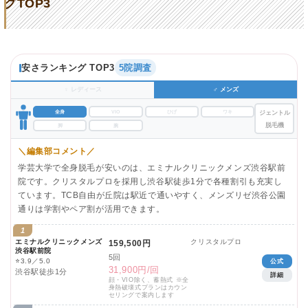
グTOP3
安さランキング TOP3
5院調査
♀ レディース
♂ メンズ
全身
VIO
ひげ
ワキ
ジェントル
脱毛機
脚
腕
＼編集部コメント／
学芸大学で全身脱毛が安いのは、エミナルクリニックメンズ渋谷駅前
院です。クリスタルプロを採用し渋谷駅徒歩1分で各種割引も充実し
ています。TCB自由が丘院は駅近で通いやすく、メンズリゼ渋谷公園
通りは学割やペア割が活用できます。
1
エミナルクリニックメンズ
クリスタルプロ
159,500円
渋谷駅前院
5回
⭐
3.9／5.0
公式
31,900円/回
渋谷駅徒歩1分
詳細
顔・VIO除く、蓄熱式 ※全
身熱破壊式プランはカウン
セリングで案内します