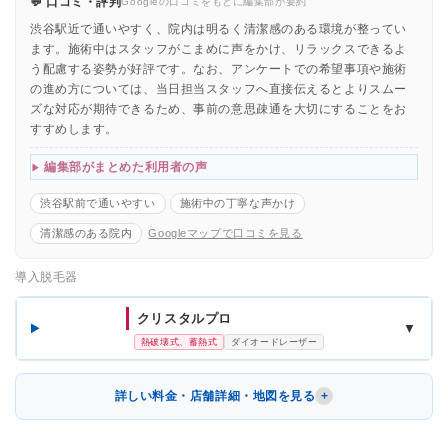
💬 口コミ・評判
Googleの口コミをもとに編集部が要約
渋谷駅近で通いやすく、院内は明るく清潔感のある環境が整ってい
ます。施術中はスタッフがこまめに声をかけ、リラックスできるよ
う配慮する姿勢が好評です。なお、アンケートでの希望事項や施術
の進め方については、当日担当スタッフへ直接伝えるとよりスムー
ズな対応が期待できるため、事前の意思疎通を大切にすることをお
すすめします。
編集部がまとめた利用者の声
渋谷駅前で通いやすい
施術中の丁寧な声かけ
清潔感のある院内
Googleマップで口コミを見る
導入脱毛器
クリスタルプロ
▼
熱破壊式、蓄熱式
ダイオードレーザー
詳しい料金・店舗詳細・地図を見る