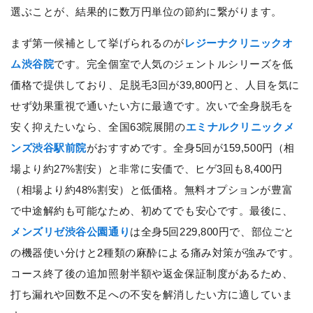
選ぶことが、結果的に数万円単位の節約に繋がります。
まず第一候補として挙げられるのが
レジーナクリニックオ
ム渋谷院
です。完全個室で人気のジェントルシリーズを低
価格で提供しており、足脱毛3回が39,800円と、人目を気に
せず効果重視で通いたい方に最適です。次いで全身脱毛を
安く抑えたいなら、全国63院展開の
エミナルクリニックメ
ンズ渋谷駅前院
がおすすめです。全身5回が159,500円（相
場より約27%割安）と非常に安価で、ヒゲ3回も8,400円
（相場より約48%割安）と低価格。無料オプションが豊富
で中途解約も可能なため、初めてでも安心です。最後に、
メンズリゼ渋谷公園通り
は全身5回229,800円で、部位ごと
の機器使い分けと2種類の麻酔による痛み対策が強みです。
コース終了後の追加照射半額や返金保証制度があるため、
打ち漏れや回数不足への不安を解消したい方に適していま