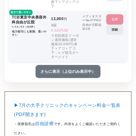
鼻下＋アゴ＋アゴ
下
地方で通いやすい
メディオスタ
TCB東京中央美容外
13,000
円
公式
ーNeXTPRO
科自由が丘院
自由が丘駅徒
3回
⭐️ 4.3／5.0（632件）
歩2分
詳細
4,333円/回
地方都市にも展開、通いや
すい
※初回限定クーポ
ン適用価格(通常
価格38,000円)鼻
下＋アゴ＋アゴ
下：ヒゲ脱毛オー
ダーメイド
さらに表示（上位のみ表示中）
▶7月の大手クリニックのキャンペーン料金一覧表
(PDF開きます)
自由診療
・医療脱毛は
です。内容をよくご確認いただきご契約く
ださい。