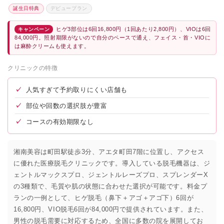
誕生日特典
デビュープラン
ヒゲ3部位は6回16,800円（1回あたり2,800円）、VIOは6回
キャンペーン
84,000円。照射期限がないので自分のペースで通え、フェイス・首・VIOに
は麻酔クリームも使えます。
クリニックの特徴
✓
人気すぎて予約取りにくい店舗も
✓
部位や回数の選択肢が豊富
✓
コースの有効期限なし
湘南美容は町田駅徒歩3分、アエタ町田7階に位置し、アクセス
に優れた医療脱毛クリニックです。導入している脱毛機器は、ジ
ェントルマックスプロ、ジェントルレーズプロ、スプレンダーX
の3種類で、毛質や肌の状態に合わせた選択が可能です。料金プ
ランの一例として、ヒゲ脱毛（鼻下＋アゴ＋アゴ下）6回が
16,800円、VIO脱毛6回が84,000円で提供されています。また、
男性の脱毛需要に対応するため、全国に多数の院を展開してお