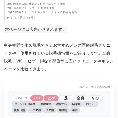
2026年6月23日 林間皮フ科クリニック を追加
2026年5月21日 レジーナ 料金を更新
2026年5月21日 エミナルクリニックメンズ 料金を更新
もっと見る（6件）
本ページには広告が含まれます。
中央林間で永久脱毛できるおすすめメンズ医療脱毛クリニ
ックや、使用されている脱毛機情報をご紹介します。全身
脱毛・VIO・ヒゲ・脚など部位毎に安いクリニックやキャン
ペーンを比較できます。
2026年8月5日更新情報
ヒゲ
足
全身
VIO
レディース
メンズ
ジェントル脱毛機
熱破壊式
都度払い
紹介割
デビュー
誕生日割
シニア割
ペア割
乗換割
学割