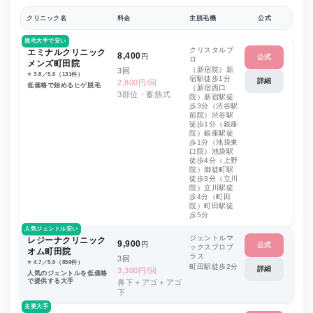
クリニック名
料金
主脱毛機
公式
脱毛大手で安い
クリスタルプ
エミナルクリニック
8,400
円
公式
ロ
メンズ町田院
（新宿院）新
3回
⭐️ 3.8／5.0（131件）
宿駅徒歩1分
詳細
2,800円/回
低価格で始めるヒゲ脱毛
（新宿西口
3部位・蓄熱式
院）新宿駅徒
歩3分（渋谷駅
前院）渋谷駅
徒歩1分（銀座
院）銀座駅徒
歩1分（池袋東
口院）池袋駅
徒歩4分（上野
院）御徒町駅
徒歩3分（立川
院）立川駅徒
歩4分（町田
院）町田駅徒
歩5分
人気ジェントル安い
ジェントルマ
レジーナクリニック
9,900
円
公式
ックスプロプ
オム町田院
ラス
3回
⭐️ 4.7／5.0（859件）
町田駅徒歩2分
詳細
3,300円/回
人気のジェントルを低価格
で提供する大手
鼻下＋アゴ＋アゴ
下
主要大手