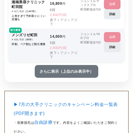
ジェントルマ
湘南美容クリニック
16,800
円
公式
ックスプロ
町田院
町田駅徒歩5分
6回
⭐️ 4.7／5.0（2,047件）
詳細
2,800円/回
人気すぎて予約取りにくい
店舗も
鼻下＋アゴ＋アゴ
下
割引豊富
ジェントルYA
メンズリゼ町田
14,000
円
公式
Gプロ
⭐️ 4.6／5.0（89件）
町田駅徒歩5分
5回
学割、ペア割など割引豊富
詳細
2,800円/回
鼻下＋アゴ＋アゴ
下
さらに表示（上位のみ表示中）
▶7月の大手クリニックのキャンペーン料金一覧表
(PDF開きます)
自由診療
・医療脱毛は
です。内容をよくご確認いただきご契約く
ださい。