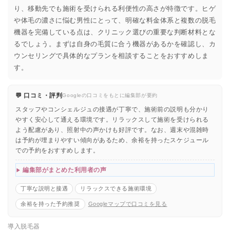
り、移動先でも施術を受けられる利便性の高さが特徴です。ヒゲ
や体毛の濃さに悩む男性にとって、明確な料金体系と複数の脱毛
機器を完備している点は、クリニック選びの重要な判断材料とな
るでしょう。まずは自身の毛質に合う機器があるかを確認し、カ
ウンセリングで具体的なプランを相談することをおすすめしま
す。
💬 口コミ・評判
Googleの口コミをもとに編集部が要約
スタッフやコンシェルジュの接遇が丁寧で、施術前の説明も分かり
やすく安心して通える環境です。リラックスして施術を受けられる
よう配慮があり、照射中の声かけも好評です。なお、週末や混雑時
は予約が埋まりやすい傾向があるため、余裕を持ったスケジュール
での予約をおすすめします。
編集部がまとめた利用者の声
丁寧な説明と接遇
リラックスできる施術環境
余裕を持った予約推奨
Googleマップで口コミを見る
導入脱毛器