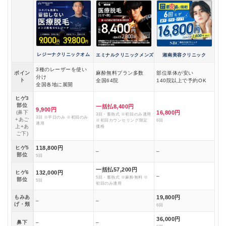
レジーナクリニックオム
エミナルクリニックメンズ
湘南美容クリニック
3種のレーザーを使い
ポイン
麻酔無料プラン多数
部位単体が安い
分け
ト
全国64院
140院以上で予約OK
全国各地に展開
ヒゲ3
部位
一括払8,400円
9,900円
(鼻下
16,800円
3回・蓄熱式 ※初回のみ適用
3回 ※平日のみ ※初回のみ
+あご
※初回カウンセリング限定
6回
適用
上+あ
価格
ご下)
ヒゲ5
118,800円
–
–
部位
5回
一括払57,200円
ヒゲ6
132,000円
–
5回・蓄熱式 ※麻酔無料 ※
部位
5回
初回のみ適用
もみあ
19,800円
–
–
げ・頬
6回
36,000円
鼻下
–
–