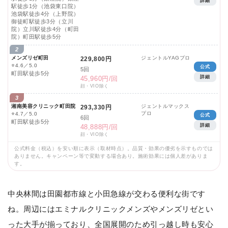
詳細
駅徒歩1分（池袋東口院）
池袋駅徒歩4分（上野院）
御徒町駅徒歩3分（立川
院）立川駅徒歩4分（町田
院）町田駅徒歩5分
2
メンズリゼ町田
ジェントルYAGプロ
229,800円
⭐
4.6／5.0
公式
5回
町田駅徒歩5分
詳細
45,960円/回
顔・VIO除く
3
湘南美容クリニック町田院
ジェントルマックス
293,330円
プロ
⭐
4.7／5.0
公式
6回
町田駅徒歩5分
詳細
48,888円/回
顔・VIO除く
公式料金（税込）を安い順に表示（取材時点）。品質・効果の優劣を示すものでは
ありません。キャンペーン等で変動する場合あり。施術効果には個人差がありま
す。
中央林間は田園都市線と小田急線が交わる便利な街です
ね。周辺にはエミナルクリニックメンズやメンズリゼとい
った大手が揃っており、全国展開のため引っ越し時も安心