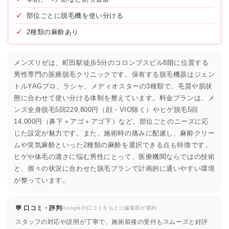
✓
部位ごとに脱毛機を使い分ける
✓
2種類の麻酔あり
メンズリゼは、町田駅徒歩5分のコロンブスビル8階に位置する
男性専門の医療脱毛クリニックです。保有する脱毛機器はジェン
トルYAGプロ、ラシャ、メディオスターの3種類で、毛質や肌状
態に合わせて使い分ける体制を整えています。料金プランは、メ
ンズ全身脱毛5回229,800円（顔・VIO除く）やヒゲ脱毛5回
14,000円（鼻下＋アゴ＋アゴ下）など、部位ごとのニーズに応
じた設定が魅力です。また、施術時の痛みに配慮し、麻酔クリー
ムや笑気麻酔といった2種類の麻酔を選択できる点も特徴です。
ヒゲや体毛の濃さに悩む男性にとって、医療機関ならではの技術
と、個々の状況に合わせた脱毛プランで計画的に通いやすい環境
が整っています。
💬 口コミ・評判
Googleの口コミをもとに編集部が要約
スタッフの対応や説明が丁寧で、施術前後の受付もスムーズと好評