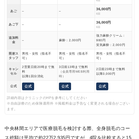
6回
36,000円
あご
–
–
6回
36,000円
あご下
–
–
6回
強力麻酔クリーム：
追加料
–
麻酔：2,000円
980円
金
笑気麻酔：2,000円
照射ス
男性・女性（指名不
男性・女性（指名不
男性・女性（指名不
タッフ
可）
可）
可）
2営業日前20時まで無
3日前13時まで無料
キャン
2日前23時まで無料
料
（会員専用WEB利用
セル
以降3,000円
以降1回分消化
時）
公式
公式
公式
公式
詳細内容はクリニックのHPを参考にしてください
※自由診療のため保険適用外 ※掲載料金は予告なく変更される場合がござい
ます。
中央林間エリアで医療脱毛を検討する際、全身脱毛のコー
ス総額は平均で約22万2,935円ですが、4院を比較すると15