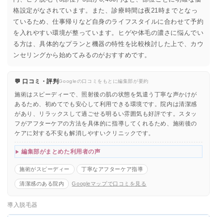
格設定がなされています。また、診療時間は夜21時までとなっ
ているため、仕事帰りなど自身のライフスタイルに合わせて予約
を入れやすい環境が整っています。ヒゲや体毛の濃さに悩んでい
る方は、具体的なプランと機器の特性を比較検討した上で、カウ
ンセリングから始めてみるのがおすすめです。
💬 口コミ・評判
Googleの口コミをもとに編集部が要約
施術はスピーディーで、照射後の肌の状態を気遣う丁寧な声かけが
あるため、初めてでも安心して利用できる環境です。院内は清潔感
があり、リラックスして過ごせる明るい雰囲気も好評です。スタッ
フがアフターケアの方法を具体的に指導してくれるため、施術後の
ケアに対する不安も解消しやすいクリニックです。
編集部がまとめた利用者の声
施術がスピーディー
丁寧なアフターケア指導
清潔感のある院内
Googleマップで口コミを見る
導入脱毛器