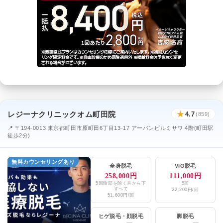
レジーナクリニックオム町田院
★
4.7
(859)
📍 〒194-0013 東京都町田市原町田6丁目13-17 アーバンビルミサワ 4階(町田駅
徒歩2分)
無料カウンセリングあり
全身脱毛
VIO脱毛
258,000円
111,000円
5回陰部を除く首から下
5回
すべて
22,200円/回
51,600円/回
ヒゲ脱毛
・
顔脱毛
脚脱毛