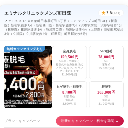
エミナルクリニックメンズ町田院
★
3.8
(131)
📍 〒194-0013 東京都町田市原町田６丁目７－８ ティップス町田 3F(（新宿
院）新宿駅徒歩1分（新宿西口院）新宿駅徒歩3分（渋谷駅前院）渋谷駅徒歩1分
（銀座院）銀座駅徒歩1分（池袋東口院）池袋駅徒歩4分（上野院）御徒町駅徒歩
3分（立川院）立川駅徒歩4分（町田院）町田駅徒歩5分)
無料カウンセリングあり
全身脱毛
VIO脱毛
159,500円
78,000円
5回顔・VIO除く
5回
蓄熱式※全身熱破壊式
蓄熱式
プランはカウンセリン
15,600円/回
グで案内します
31,900円/回
ヒゲ脱毛
・
顔脱毛
脚脱毛
8,400円
105,000円
3回3部位
5回
蓄熱式
蓄熱式
2,800円/回
21,000円/回
プラン・キャンペーン
最新のキャンペーン・料金を確認 →