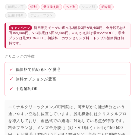
都度払い可
学割
乗り換え割
ペア割
シニア割
紹介割
誕生日特典
デビュープラン
初回限定でヒゲの選べる3部位3回が8,400円。全身脱毛は5
キャンペーン
回159,500円、VIO脱毛は5回78,000円。のりかえ割は最大22%OFF、学生
プランは最大13%OFF。初診料・カウンセリング料・トラブル治療費は無
料です。
クリニックの特徴
✓
低価格で始めるヒゲ脱毛
✓
無料オプションが豊富
✓
中途解約OK
エミナルクリニックメンズ町田院は、町田駅から徒歩5分という
通いやすい立地に位置しています。脱毛機器にはクリスタルプロ
を導入しており、蓄熱式での施術に対応している点が特徴です。
料金プランは、メンズ全身脱毛（顔・VIO除く）5回が159,500
円、ヒゲ脱毛（3部位）3回が8,400円など、部位ごとに明確な価