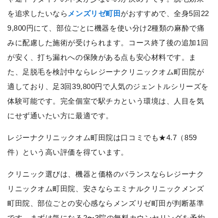
を追求したいなら
メンズリゼ町田
がおすすめで、全身5回22
9,800円にて、部位ごとに機器を使い分け2種類の麻酔で痛
みに配慮した施術が受けられます。コース終了後の追加1回
が安く、打ち漏れへの保険がある点も安心材料です。ま
た、足脱毛を検討中ならレジーナクリニックオム町田院が
適しており、足3回39,800円で人気のジェントルシリーズを
体験可能です。完全個室で駅チカという環境は、人目を気
にせず通いたい方に最適です。
レジーナクリニックオム町田院は口コミでも★4.7（859
件）という高い評価を得ています。
クリニック選びは、機器と価格のバランスならレジーナク
リニックオム町田院、安さならエミナルクリニックメンズ
町田院、部位ごとの安心感ならメンズリゼ町田が判断基準
です。まずは気になる2〜3院の無料カウンセリングを予約