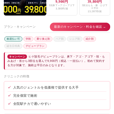
9,900円
39,800円
3回鼻下＋アゴ＋アゴ下
3回太もも・膝・ひざ下
※平日
3,300円/回
13,267円/回
プラン・キャンペーン
最新のキャンペーン・料金を確認 →
都度払い可
学割
乗り換え割
ペア割
シニア割
紹介割
誕生日特典
デビュープラン
ヒゲ脱毛デビュープランは、鼻下・アゴ・アゴ下・頬・も
キャンペーン
みあげ・首から3部位を選んで9,900円（税込・一括払い）。初めて契約す
る方が対象で、施術は平日のみとなります。
クリニックの特徴
✓
人気のジェントルを低価格で提供する大手
✓
完全個室で施術
✓
全院駅チカで通いやすい