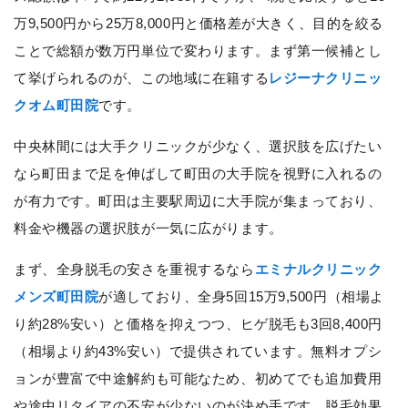
万9,500円から25万8,000円と価格差が大きく、目的を絞る
ことで総額が数万円単位で変わります。まず第一候補とし
て挙げられるのが、この地域に在籍する
レジーナクリニッ
クオム町田院
です。
中央林間には大手クリニックが少なく、選択肢を広げたい
なら町田まで足を伸ばして町田の大手院を視野に入れるの
が有力です。町田は主要駅周辺に大手院が集まっており、
料金や機器の選択肢が一気に広がります。
まず、全身脱毛の安さを重視するなら
エミナルクリニック
メンズ町田院
が適しており、全身5回15万9,500円（相場よ
り約28%安い）と価格を抑えつつ、ヒゲ脱毛も3回8,400円
（相場より約43%安い）で提供されています。無料オプシ
ョンが豊富で中途解約も可能なため、初めてでも追加費用
や途中リタイアの不安が少ないのが決め手です。脱毛効果