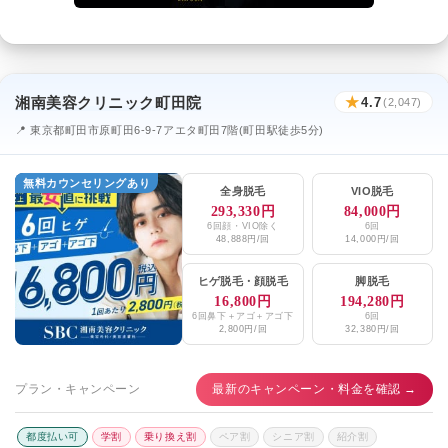
湘南美容クリニック町田院
★
4.7
(2,047)
📍 東京都町田市原町田6-9-7アエタ町田7階(町田駅徒歩5分)
無料カウンセリングあり
全身脱毛
VIO脱毛
293,330円
84,000円
6回顔・VIO除く
6回
48,888円/回
14,000円/回
ヒゲ脱毛
・
顔脱毛
脚脱毛
16,800円
194,280円
6回鼻下＋アゴ＋アゴ下
6回
2,800円/回
32,380円/回
プラン・キャンペーン
最新のキャンペーン・料金を確認 →
都度払い可
学割
乗り換え割
ペア割
シニア割
紹介割