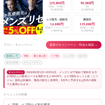
229,800円
99,800円
5回顔・VIO除く
5回
45,960円/回
19,960円/回
ヒゲ脱毛
・
顔脱毛
脚脱毛
14,000円
119,800円
5回鼻下＋アゴ＋アゴ下
5回膝上～足先
2,800円/回
23,960円/回
プラン・キャンペーン
最新のキャンペーン・料金を確認 →
都度払い可
学割
乗り換え割
ペア割
シニア割
紹介割
誕生日特典
デビュープラン
2026年8月1日〜8月31日、メンズリゼで初めて契約する方
キャンペーン
が5回以上の脱毛コースを契約すると5%OFF。ヒゲ3部位セットと針（ニー
ドル）脱毛は対象外。既存の割引と併用可。8月中に予約すれば9月の来院
でも適用されます。
クリニックの特徴
✓
学割、ペア割など割引豊富