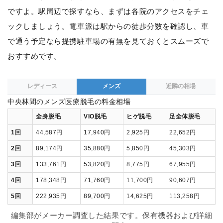
ですよ。駅周辺で探すなら、まずは各院のアクセスをチェ
ックしましょう。電車派は駅からの徒歩分数を確認し、車
で通う予定なら提携駐車場の有無を見ておくとスムーズで
おすすめです。
レディース
メンズ
近隣の相場
中央林間のメンズ医療脱毛の料金相場
全身脱毛
VIO脱毛
ヒゲ脱毛
足全体脱毛
1回
44,587円
17,940円
2,925円
22,652円
2回
89,174円
35,880円
5,850円
45,303円
3回
133,761円
53,820円
8,775円
67,955円
4回
178,348円
71,760円
11,700円
90,607円
5回
222,935円
89,700円
14,625円
113,258円
編集部がメーカー調査した結果です。保有機器および詳細