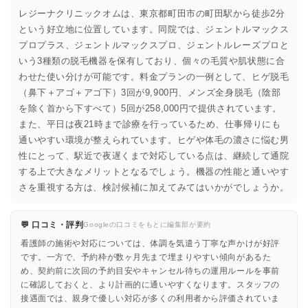
レジーナクリニックオムは、東京都町田市の町田駅から徒歩2分
という好立地に位置しています。同院では、ジェントルマックス
プロプラス、ジェントルマックスプロ、ジェントルレーズプロと
いう3種類の脱毛機器を保有しており、個々の毛質や肌状態に合
わせた使い分けが可能です。料金プランの一例として、ヒゲ脱毛
（鼻下＋アゴ＋アゴ下）3回が9,900円、メンズ全身脱毛（陰部
を除く首から下すべて）5回が258,000円で提供されています。
また、平日は夜21時まで診療を行っているため、仕事帰りにも
通いやすい環境が整えられています。ヒゲや体毛の濃さに悩む男
性にとって、駅近で夜遅くまで対応している点は、継続して通院
する上で大きなメリットとなるでしょう。機器の性能と通いやす
さを重視する方は、検討候補に加えてみてはいかがでしょうか。
💬 口コミ・評判
Googleの口コミをもとに編集部が要約
看護師の施術や対応については、体調を気遣う丁寧な声かけが好評
です。一方で、予約枠が数ヶ月先まで埋まりやすい傾向があるた
め、契約前に次回の予約目安やキャンセル待ちの運用ルールを事前
に確認しておくと、より計画的に通いやすくなります。スタッフの
接遇面では、親身で優しい対応が多くの利用者から評価されていま