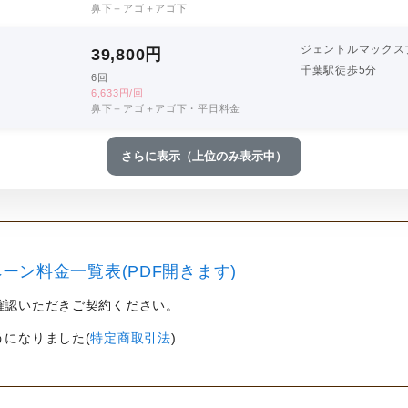
鼻下＋アゴ＋アゴ下
ジェントルマックス
39,800
円
千葉駅徒歩5分
6回
6,633円/回
鼻下＋アゴ＋アゴ下・平日料金
さらに表示（上位のみ表示中）
ーン料金一覧表(PDF開きます)
確認いただきご契約ください。
うになりました(
特定商取引法
)