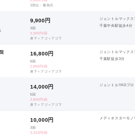
3部位・蓄熱式
ジェントルマックス
9,900
円
千葉中央駅徒歩4分
3回
手
3,300円/回
鼻下＋アゴ＋アゴ下
院
ジェントルマックス
16,800
円
千葉駅徒歩3分
6回
2,800円/回
鼻下＋アゴ＋アゴ下
ジェントルYAGプロ
14,000
円
5回
2,800円/回
鼻下＋アゴ＋アゴ下
メディオスターモノ
10,000
円
3回
3,333円/回