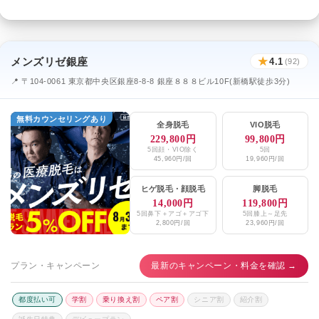
メンズリゼ銀座
★
4.1
(92)
📍 〒104-0061 東京都中央区銀座8-8-8 銀座８８８ビル10F(新橋駅徒歩3分)
無料カウンセリングあり
全身脱毛
VIO脱毛
229,800円
99,800円
5回顔・VIO除く
5回
45,960円/回
19,960円/回
ヒゲ脱毛
・
顔脱毛
脚脱毛
14,000円
119,800円
5回鼻下＋アゴ＋アゴ下
5回膝上～足先
2,800円/回
23,960円/回
プラン・キャンペーン
最新のキャンペーン・料金を確認 →
都度払い可
学割
乗り換え割
ペア割
シニア割
紹介割