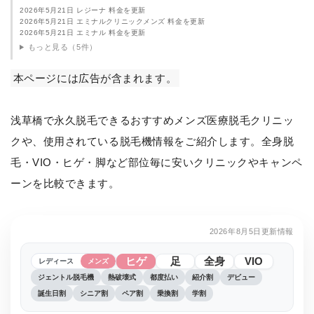
2026年5月21日 レジーナ 料金を更新
2026年5月21日 エミナルクリニックメンズ 料金を更新
2026年5月21日 エミナル 料金を更新
もっと見る（5件）
本ページには広告が含まれます。
浅草橋で永久脱毛できるおすすめメンズ医療脱毛クリニッ
クや、使用されている脱毛機情報をご紹介します。全身脱
毛・VIO・ヒゲ・脚など部位毎に安いクリニックやキャンペ
ーンを比較できます。
2026年8月5日更新情報
ヒゲ
足
全身
VIO
レディース
メンズ
ジェントル脱毛機
熱破壊式
都度払い
紹介割
デビュー
誕生日割
シニア割
ペア割
乗換割
学割