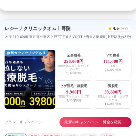
レジーナクリニックオム上野院
★
4.6
(592)
📍 〒110-0005 東京都台東区上野7丁目6-5 VORT上野ⅡA棟 5階(上野駅徒歩3分)
無料カウンセリングあり
全身脱毛
VIO脱毛
258,000円
111,000円
5回陰部を除く首から下
5回
すべて
22,200円/回
51,600円/回
ヒゲ脱毛
・
顔脱毛
脚脱毛
9,900円
39,800円
3回鼻下＋アゴ＋アゴ下
3回太もも・膝・ひざ下
※平日
3,300円/回
13,267円/回
プラン・キャンペーン
最新のキャンペーン・料金を確認 →