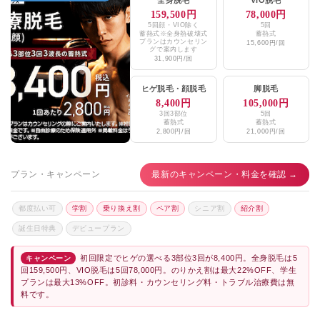
159,500円
78,000円
5回顔・VIO除く
5回
蓄熱式※全身熱破壊式
蓄熱式
プランはカウンセリン
15,600円/回
グで案内します
31,900円/回
ヒゲ脱毛
・
顔脱毛
脚脱毛
8,400円
105,000円
3回3部位
5回
蓄熱式
蓄熱式
2,800円/回
21,000円/回
プラン・キャンペーン
最新のキャンペーン・料金を確認 →
都度払い可
学割
乗り換え割
ペア割
シニア割
紹介割
誕生日特典
デビュープラン
初回限定でヒゲの選べる3部位3回が8,400円。全身脱毛は5
キャンペーン
回159,500円、VIO脱毛は5回78,000円。のりかえ割は最大22%OFF、学生
プランは最大13%OFF。初診料・カウンセリング料・トラブル治療費は無
料です。