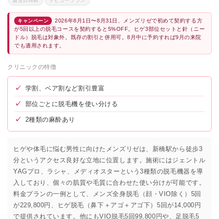
誕生日特典
デビュープラン
2026年8月1日〜8月31日、メンズリゼで初めて契約する方
キャンペーン
が5回以上の脱毛コースを契約すると5%OFF。ヒゲ3部位セットと針（ニー
ドル）脱毛は対象外。既存の割引と併用可。8月中に予約すれば9月の来院
でも適用されます。
クリニックの特徴
✓
学割、ペア割など割引豊富
✓
部位ごとに脱毛機を使い分ける
✓
2種類の麻酔あり
ヒゲや体毛に悩む男性に向けたメンズリゼは、新橋駅から徒歩3
分というアクセス良好な立地に位置します。施術にはジェントル
YAGプロ、ラシャ、メディオスターという3種類の脱毛機器を導
入しており、個々の肌質や毛質に合わせた使い分けが可能です。
料金プランの一例として、メンズ全身脱毛（顔・VIO除く）5回
が229,800円、ヒゲ脱毛（鼻下＋アゴ＋アゴ下）5回が14,000円
で提供されています。他にもVIO脱毛5回99,800円や、足脱毛5