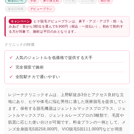
都度払い可
学割
乗り換え割
ペア割
シニア割
紹介割
誕生日特典
デビュープラン
ヒゲ脱毛デビュープランは、鼻下・アゴ・アゴ下・頬・も
キャンペーン
みあげ・首から3部位を選んで9,900円（税込・一括払い）。初めて契約す
る方が対象で、施術は平日のみとなります。
クリニックの特徴
✓
人気のジェントルを低価格で提供する大手
✓
完全個室で施術
✓
全院駅チカで通いやすい
レジーナクリニックオムは、上野駅徒歩3分とアクセス良好な立
地にあり、ヒゲや体毛に悩む男性に適した医療脱毛を提供してい
ます。保有する脱毛機器はジェントルマックスプロプラス、ジェ
ントルマックスプロ、ジェントルレーズプロの3種類で、毛質や
肌質に応じた使い分けが可能です。料金プランの一例として、メ
ンズ全身脱毛5回258,000円、VIO脱毛5回111,000円などが用意