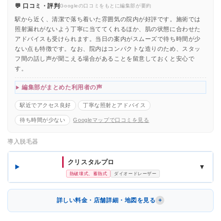
💬 口コミ・評判
Googleの口コミをもとに編集部が要約
駅から近く、清潔で落ち着いた雰囲気の院内が好評です。施術では
照射漏れがないよう丁寧に当ててくれるほか、肌の状態に合わせた
アドバイスも受けられます。当日の案内がスムーズで待ち時間が少
ない点も特徴です。なお、院内はコンパクトな造りのため、スタッ
フ間の話し声が聞こえる場合があることを留意しておくと安心で
す。
編集部がまとめた利用者の声
駅近でアクセス良好
丁寧な照射とアドバイス
待ち時間が少ない
Googleマップで口コミを見る
導入脱毛器
クリスタルプロ
▼
熱破壊式、蓄熱式
ダイオードレーザー
詳しい料金・店舗詳細・地図を見る