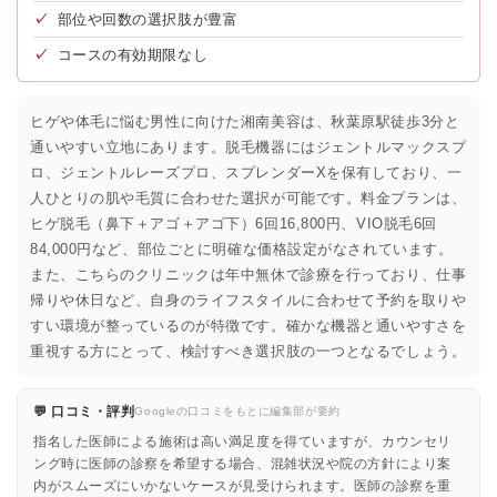
✓
部位や回数の選択肢が豊富
✓
コースの有効期限なし
ヒゲや体毛に悩む男性に向けた湘南美容は、秋葉原駅徒歩3分と
通いやすい立地にあります。脱毛機器にはジェントルマックスプ
ロ、ジェントルレーズプロ、スプレンダーXを保有しており、一
人ひとりの肌や毛質に合わせた選択が可能です。料金プランは、
ヒゲ脱毛（鼻下＋アゴ＋アゴ下）6回16,800円、VIO脱毛6回
84,000円など、部位ごとに明確な価格設定がなされています。
また、こちらのクリニックは年中無休で診療を行っており、仕事
帰りや休日など、自身のライフスタイルに合わせて予約を取りや
すい環境が整っているのが特徴です。確かな機器と通いやすさを
重視する方にとって、検討すべき選択肢の一つとなるでしょう。
💬 口コミ・評判
Googleの口コミをもとに編集部が要約
指名した医師による施術は高い満足度を得ていますが、カウンセリ
ング時に医師の診察を希望する場合、混雑状況や院の方針により案
内がスムーズにいかないケースが見受けられます。医師の診察を重