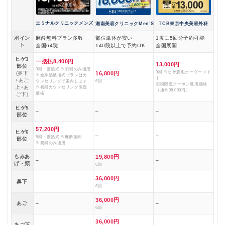
エミナルクリニックメンズ
湘南美容クリニックMen’S
TCB東京中央美容外科
ポイン
麻酔無料プラン多数
部位単体が安い
1度に5回分予約可能
ト
全国64院
140院以上で予約OK
全国展開
ヒゲ3
一括払8,400円
13,000円
部位
3回・蓄熱式 ※初回のみ適用
3回 ※ヒゲ脱毛オーダーメイ
(鼻下
16,800円
※全身熱破壊式プランはカ
ド
+あご
ウンセリングで案内します
6回
初回限定クーポン適用価格
上+あ
※初回カウンセリング限定
（通常38,000円）
価格
ご下)
ヒゲ5
–
–
–
部位
57,200円
ヒゲ6
–
–
5回・蓄熱式 ※麻酔無料
部位
※初回のみ適用
もみあ
19,800円
–
–
げ・頬
6回
36,000円
鼻下
–
–
6回
36,000円
あご
–
–
6回
36,000円
あご下
–
–