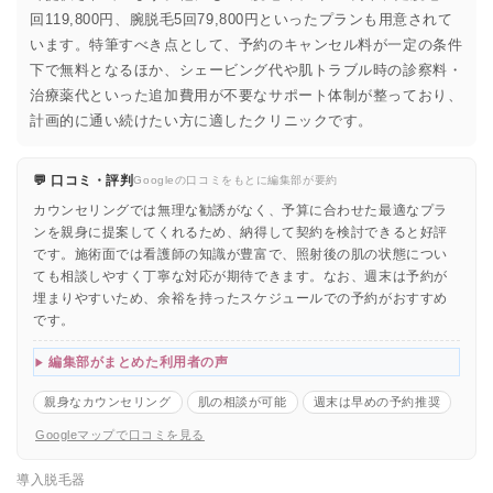
回119,800円、腕脱毛5回79,800円といったプランも用意されて
います。特筆すべき点として、予約のキャンセル料が一定の条件
下で無料となるほか、シェービング代や肌トラブル時の診察料・
治療薬代といった追加費用が不要なサポート体制が整っており、
計画的に通い続けたい方に適したクリニックです。
💬 口コミ・評判
Googleの口コミをもとに編集部が要約
カウンセリングでは無理な勧誘がなく、予算に合わせた最適なプラ
ンを親身に提案してくれるため、納得して契約を検討できると好評
です。施術面では看護師の知識が豊富で、照射後の肌の状態につい
ても相談しやすく丁寧な対応が期待できます。なお、週末は予約が
埋まりやすいため、余裕を持ったスケジュールでの予約がおすすめ
です。
編集部がまとめた利用者の声
親身なカウンセリング
肌の相談が可能
週末は早めの予約推奨
Googleマップで口コミを見る
導入脱毛器