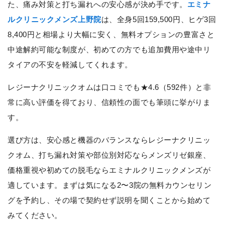
た、痛み対策と打ち漏れへの安心感が決め手です。
エミナ
ルクリニックメンズ上野院
は、全身5回159,500円、ヒゲ3回
8,400円と相場より大幅に安く、無料オプションの豊富さと
中途解約可能な制度が、初めての方でも追加費用や途中リ
タイアの不安を軽減してくれます。
レジーナクリニックオムは口コミでも★4.6（592件）と非
常に高い評価を得ており、信頼性の面でも筆頭に挙がりま
す。
選び方は、安心感と機器のバランスならレジーナクリニッ
クオム、打ち漏れ対策や部位別対応ならメンズリゼ銀座、
価格重視や初めての脱毛ならエミナルクリニックメンズが
適しています。まずは気になる2〜3院の無料カウンセリン
グを予約し、その場で契約せず説明を聞くことから始めて
みてください。