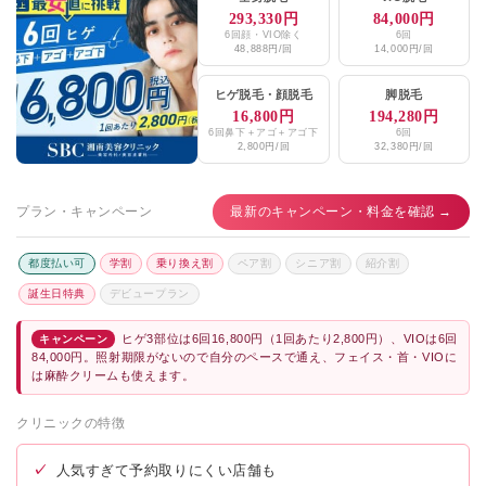
293,330円
84,000円
6回顔・VIO除く
6回
48,888円/回
14,000円/回
ヒゲ脱毛
・
顔脱毛
脚脱毛
16,800円
194,280円
6回鼻下＋アゴ＋アゴ下
6回
2,800円/回
32,380円/回
プラン・キャンペーン
最新のキャンペーン・料金を確認 →
都度払い可
学割
乗り換え割
ペア割
シニア割
紹介割
誕生日特典
デビュープラン
ヒゲ3部位は6回16,800円（1回あたり2,800円）、VIOは6回
キャンペーン
84,000円。照射期限がないので自分のペースで通え、フェイス・首・VIOに
は麻酔クリームも使えます。
クリニックの特徴
✓
人気すぎて予約取りにくい店舗も