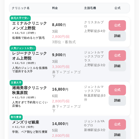
クリニック名
料金
主脱毛機
公式
脱毛大手で安い
クリスタルプ
エミナルクリニック
8,400
円
公式
ロ
メンズ上野院
上野駅徒歩4分
3回
⭐️ 4.6／5.0（278件）
詳細
2,800円/回
低価格で始めるヒゲ脱毛
3部位・蓄熱式
人気ジェントル安い
ジェントルマ
レジーナクリニック
9,900
円
公式
ックスプロプ
オム上野院
ラス
3回
⭐️ 4.6／5.0（592件）
上野駅徒歩3分
詳細
3,300円/回
人気のジェントルを低価格
で提供する大手
鼻下＋アゴ＋アゴ
下
主要大手
ジェントルマ
湘南美容クリニック
16,800
円
公式
ックスプロ
秋葉原院
秋葉原駅徒歩3
6回
⭐️ 4.1／5.0（610件）
分
詳細
2,800円/回
人気すぎて予約取りにくい
店舗も
鼻下＋アゴ＋アゴ
下
割引豊富
ジェントルYA
メンズリゼ銀座
14,000
円
公式
Gプロ
⭐️ 4.1／5.0（92件）
新橋駅徒歩3分
5回
学割、ペア割など割引豊富
詳細
2,800円/回