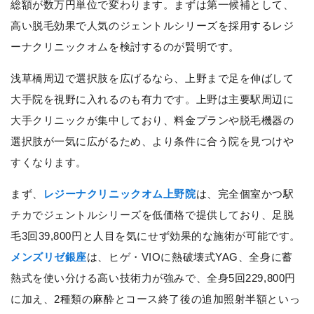
総額が数万円単位で変わります。まずは第一候補として、
高い脱毛効果で人気のジェントルシリーズを採用するレジ
ーナクリニックオムを検討するのが賢明です。
浅草橋周辺で選択肢を広げるなら、上野まで足を伸ばして
大手院を視野に入れるのも有力です。上野は主要駅周辺に
大手クリニックが集中しており、料金プランや脱毛機器の
選択肢が一気に広がるため、より条件に合う院を見つけや
すくなります。
まず、
レジーナクリニックオム上野院
は、完全個室かつ駅
チカでジェントルシリーズを低価格で提供しており、足脱
毛3回39,800円と人目を気にせず効果的な施術が可能です。
メンズリゼ銀座
は、ヒゲ・VIOに熱破壊式YAG、全身に蓄
熱式を使い分ける高い技術力が強みで、全身5回229,800円
に加え、2種類の麻酔とコース終了後の追加照射半額といっ