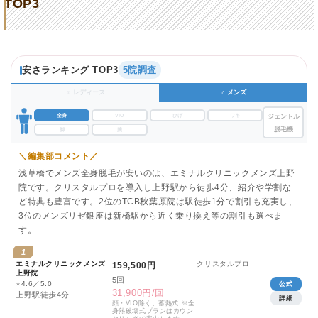
TOP3
安さランキング TOP3
5院調査
♀ レディース
♂ メンズ
全身
VIO
ひげ
ワキ
ジェントル
脱毛機
脚
腕
＼編集部コメント／
浅草橋でメンズ全身脱毛が安いのは、エミナルクリニックメンズ上野
院です。クリスタルプロを導入し上野駅から徒歩4分、紹介や学割な
ど特典も豊富です。2位のTCB秋葉原院は駅徒歩1分で割引も充実し、
3位のメンズリゼ銀座は新橋駅から近く乗り換え等の割引も選べま
す。
1
エミナルクリニックメンズ
クリスタルプロ
159,500円
上野院
5回
⭐
4.6／5.0
公式
31,900円/回
上野駅徒歩4分
詳細
顔・VIO除く、蓄熱式 ※全
身熱破壊式プランはカウン