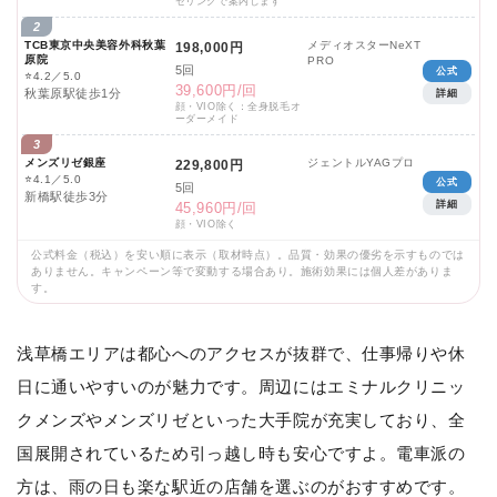
セリングで案内します
2
TCB東京中央美容外科秋葉
メディオスターNeXT
198,000円
原院
PRO
5回
公式
⭐
4.2／5.0
39,600円/回
秋葉原駅徒歩1分
詳細
顔・VIO除く：全身脱毛オ
ーダーメイド
3
メンズリゼ銀座
ジェントルYAGプロ
229,800円
⭐
4.1／5.0
公式
5回
新橋駅徒歩3分
詳細
45,960円/回
顔・VIO除く
公式料金（税込）を安い順に表示（取材時点）。品質・効果の優劣を示すものでは
ありません。キャンペーン等で変動する場合あり。施術効果には個人差がありま
す。
浅草橋エリアは都心へのアクセスが抜群で、仕事帰りや休
日に通いやすいのが魅力です。周辺にはエミナルクリニッ
クメンズやメンズリゼといった大手院が充実しており、全
国展開されているため引っ越し時も安心ですよ。電車派の
方は、雨の日も楽な駅近の店舗を選ぶのがおすすめです。