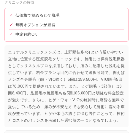
クリニックの特徴
✓
低価格で始めるヒゲ脱毛
✓
無料オプションが豊富
✓
中途解約OK
エミナルクリニックメンズは、上野駅徒歩4分という通いやすい
立地に位置する医療脱毛クリニックです。施術には保有脱毛機器
としてクリスタルプロを採用しており、痛みに配慮した脱毛を提
供しています。料金プランは目的に合わせて選択可能で、例えば
メンズ全身脱毛（顔・VIO除く）5回は159,500円、VIO脱毛5回
は78,000円で提供されています。また、ヒゲ脱毛（3部位）は3
回8,400円、足脱毛や腕脱毛も各5回105,000円と明確な料金設定
が魅力です。さらに、ヒゲ・ワキ・VIOの施術時に麻酔を無料で
提供しているため、痛みが不安な方でも安心して施術に臨める環
境が整っています。ヒゲや体毛の濃さに悩む男性にとって、技術
とコストのバランスを考慮した選択肢の一つとなるでしょう。