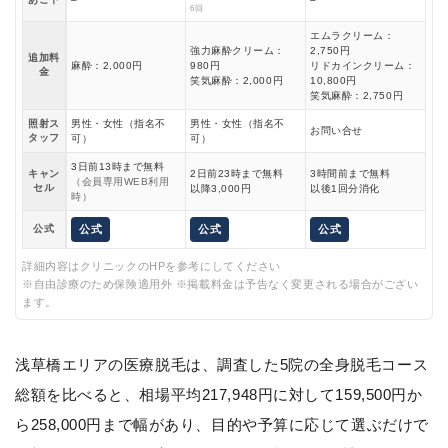
6回
エムラクリーム：
強力麻酔クリーム：
2,750円
追加料
麻酔：2,000円
980円
リドカインクリーム：
金
笑気麻酔：2,000円
10,800円
笑気麻酔：2,750円
照射ス
男性・女性（指名不
男性・女性（指名不
お問い合せ
タッフ
可）
可）
3日前13時まで無料
キャン
2日前23時まで無料
3時間前まで無料
（会員専用WEB利用
セル
以降3,000円
以後1回分消化
時）
公式
公式
公式
公式
詳細内容はクリニックのHPを参考にしてください
※自由診療のため保険適用外 ※掲載料金は予告なく変更される場合がござい
ます。
浅草橋エリアの医療脱毛は、調査した5院の全身脱毛コース
総額を比べると、相場平均217,948円に対して159,500円か
ら258,000円まで幅があり、目的や予算に応じて選ぶだけで