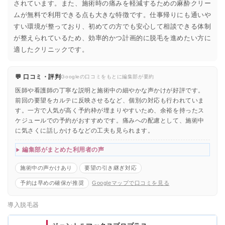
されています。また、施術時の痛みを軽減するための麻酔クリー
ムが無料で利用できる点も大きな特徴です。仕事帰りにも通いや
すい環境が整っており、初めての方でも安心して相談できる体制
が整えられているため、効率的かつ計画的に脱毛を進めたい方に
適したクリニックです。
💬 口コミ・評判
Googleの口コミをもとに編集部が要約
医師や看護師の丁寧な説明と施術中の細やかな声かけが好評です。
前回の要望をカルテに反映させるなど、個別の対応も行われていま
す。一方で人気が高く予約枠が埋まりやすいため、余裕を持ったス
ケジュールでの予約がおすすめです。痛みへの配慮として、施術中
に気さくに話しかけるなどの工夫も見られます。
編集部がまとめた利用者の声
施術中の声かけあり
要望の引き継ぎ対応
予約は早めの確保が推奨
Googleマップで口コミを見る
導入脱毛器