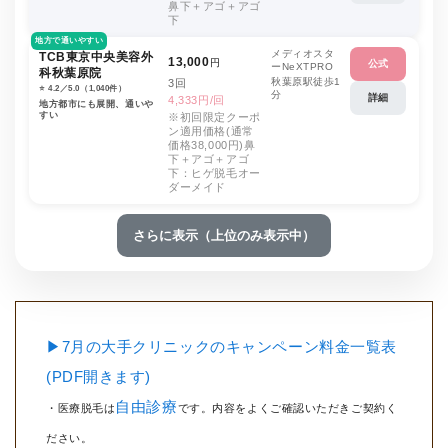
鼻下＋アゴ＋アゴ
下
地方で通いやすい
メディオスタ
TCB東京中央美容外
13,000
円
公式
ーNeXTPRO
科秋葉原院
秋葉原駅徒歩1
3回
⭐️ 4.2／5.0（1,040件）
分
詳細
4,333円/回
地方都市にも展開、通いや
すい
※初回限定クーポ
ン適用価格(通常
価格38,000円)鼻
下＋アゴ＋アゴ
下：ヒゲ脱毛オー
ダーメイド
さらに表示（上位のみ表示中）
▶7月の大手クリニックのキャンペーン料金一覧表
(PDF開きます)
自由診療
・医療脱毛は
です。内容をよくご確認いただきご契約く
ださい。