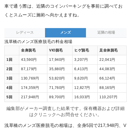
車で通う際は、近隣のコインパーキングを事前に調べてお
くとスムーズに施術へ向かえますね。
レディース
メンズ
近隣の相場
浅草橋のメンズ医療脱毛の料金相場
全身脱毛
VIO脱毛
ヒゲ脱毛
足全体脱毛
1回
43,590円
17,940円
3,207円
22,041円
2回
87,179円
35,880円
6,413円
44,083円
3回
130,769円
53,820円
9,620円
66,124円
4回
174,359円
71,760円
12,827円
88,165円
5回
217,948円
89,700円
16,033円
110,207円
編集部がメーカー調査した結果です。保有機器および詳細
はクリニックへお問合せください。
浅草橋のメンズ医療脱毛の相場は、全身5回で217,948円、V