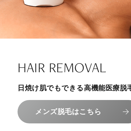
ナチュラル
アンチエイジ
SIGNATURE TREAT
SKINCARE-TRIAL
HAIR REMOVAL
PHILOSOPHY
INVITATION
内側から若々しく健康な身体へ
リラックスできる落ち着いた空間
その人に合わせてオーダーメイド
上質な美容医療サービスを提供し
日焼け肌でもできる高機能医療脱
組めるスキンケアトライアル
“男性”特化の美容
メンバーシップを、最高のギフト
エクソソーム療法はこちら
人気メニューはこちら
メンズ脱毛はこちら
スキンケアトライアルはこ
コンセプトはこちら
メンバーシップのご案内
NAD+点滴はこちら