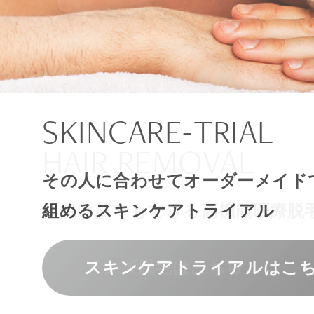
ナチュラル
アンチエイジ
SIGNATURE TREAT
SKINCARE-TRIAL
HAIR REMOVAL
PHILOSOPHY
INVITATION
内側から若々しく健康な身体へ
リラックスできる落ち着いた空間
その人に合わせてオーダーメイド
上質な美容医療サービスを提供し
日焼け肌でもできる高機能医療脱
組めるスキンケアトライアル
“男性”特化の美容
メンバーシップを、最高のギフト
エクソソーム療法はこちら
人気メニューはこちら
メンズ脱毛はこちら
スキンケアトライアルはこ
コンセプトはこちら
メンバーシップのご案内
NAD+点滴はこちら