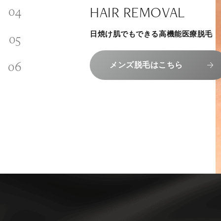
SKINCARE-TRIAL
SIGNATURE TREATM
PHILOSOPHY
HAIR REMOVAL
内側から若々しく健康な身体へ
INVITATION
その人に合わせてオーダーメイドで
リラックスできる落ち着いた空間で
“男性”特化の美容
日焼け肌でもできる高機能医療脱毛
メンバーシップを、最高のギフトに。
組めるスキンケアトライアル
上質な美容医療サービスを提供してお
エクソソーム療法はこちら
コンセプトはこちら
メンズ脱毛はこちら
メンバーシップのご案内
スキンケアトライアルはこち
人気メニューはこちら
NAD+点滴はこちら