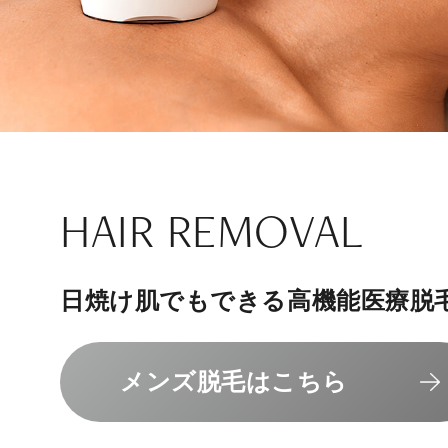
ナチュラル
アンチエイジ
SIGNATURE TREAT
SKINCARE-TRIAL
HAIR REMOVAL
PHILOSOPHY
INVITATION
内側から若々しく健康な身体へ
リラックスできる落ち着いた空間
その人に合わせてオーダーメイド
上質な美容医療サービスを提供し
日焼け肌でもできる高機能医療脱
組めるスキンケアトライアル
“男性”特化の美容
メンバーシップを、最高のギフト
エクソソーム療法はこちら
人気メニューはこちら
メンズ脱毛はこちら
スキンケアトライアルはこ
コンセプトはこちら
メンバーシップのご案内
NAD+点滴はこちら