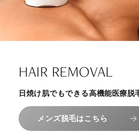
ナチュラル
アンチエイジ
SIGNATURE TREAT
SKINCARE-TRIAL
HAIR REMOVAL
PHILOSOPHY
INVITATION
内側から若々しく健康な身体へ
リラックスできる落ち着いた空間
その人に合わせてオーダーメイド
上質な美容医療サービスを提供し
日焼け肌でもできる高機能医療脱
組めるスキンケアトライアル
“男性”特化の美容
メンバーシップを、最高のギフト
エクソソーム療法はこちら
人気メニューはこちら
メンズ脱毛はこちら
スキンケアトライアルはこ
コンセプトはこちら
メンバーシップのご案内
NAD+点滴はこちら