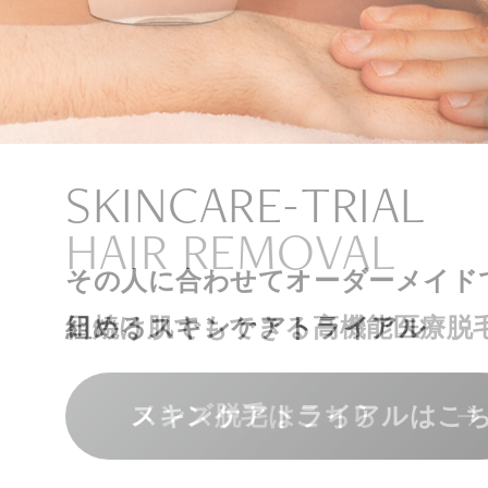
ナチュラル
アンチエイジ
SIGNATURE TREAT
SKINCARE-TRIAL
HAIR REMOVAL
PHILOSOPHY
INVITATION
内側から若々しく健康な身体へ
リラックスできる落ち着いた空間
その人に合わせてオーダーメイド
上質な美容医療サービスを提供し
日焼け肌でもできる高機能医療脱
組めるスキンケアトライアル
“男性”特化の美容
メンバーシップを、最高のギフト
エクソソーム療法はこちら
人気メニューはこちら
メンズ脱毛はこちら
スキンケアトライアルはこ
コンセプトはこちら
メンバーシップのご案内
NAD+点滴はこちら