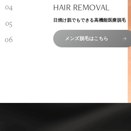
SKINCARE-TRIAL
SIGNATURE TREATM
PHILOSOPHY
HAIR REMOVAL
内側から若々しく健康な身体へ
INVITATION
その人に合わせてオーダーメイドで
リラックスできる落ち着いた空間で
“男性”特化の美容
日焼け肌でもできる高機能医療脱毛
メンバーシップを、最高のギフトに。
組めるスキンケアトライアル
上質な美容医療サービスを提供してお
エクソソーム療法はこちら
コンセプトはこちら
メンズ脱毛はこちら
メンバーシップのご案内
スキンケアトライアルはこち
人気メニューはこちら
NAD+点滴はこちら