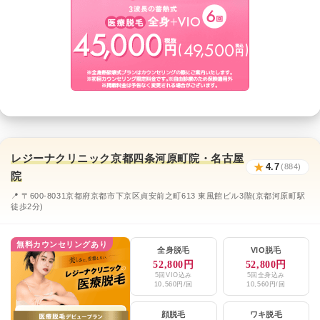
レジーナクリニック京都四条河原町院・名古屋
★
4.7
(884)
院
📍 〒600-8031京都府京都市下京区貞安前之町613 東風館ビル3階(京都河原町駅
徒歩2分)
無料カウンセリングあり
全身脱毛
VIO脱毛
52,800円
52,800円
5回VIO込み
5回全身込み
10,560円/回
10,560円/回
顔脱毛
ワキ脱毛