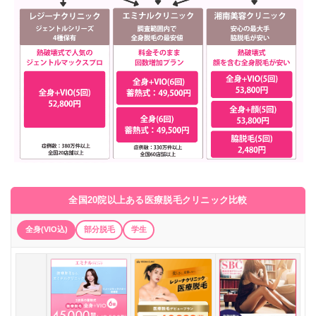
全国20院以上ある医療脱毛クリニック比較
全身(VIO込)
部分脱毛
学生