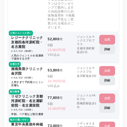
ランはカウンセリ
ングで案内します
※自由診療のため
保険適用外 ※掲載
料金は予告なく変
更される場合がご
ざいます。
人気ジェントル安い
ジェントルマ
レジーナクリニック
52,800
円
公式
ックスプロプ
京都四条河原町院・
ラス
5回
名古屋院
京都河原町駅
詳細
10,560円/回
⭐️ 4.7／5.0（884件）
徒歩2分
VIO込み
人気のジェントルを低価格
で提供する大手
主要大手
ジェントルマ
湘南美容クリニック
53,800
円
公式
ックスプロ
金沢院
金沢駅徒歩3分
5回
⭐️ 4.4／5.0（672件）
詳細
10,760円/回
人気すぎて予約取りにくい
店舗も
VIO込み
割引豊富
ジェントルYA
リゼクリニック京都
77,800
円
公式
Gプロ
河原町院・名古屋駅
西梅田駅徒歩1
5回
前院・名古屋栄院
分
詳細
15,560円/回
⭐️ 4.3／5.0（135件）
学割、ペア割など割引豊富
地方で通いやすい
メディオスタ
東京中央美容外科福
73,000
円
公式