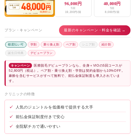
96,000円
40,000円
5回
5回
19,200円/回
8,000円/回
プラン・キャンペーン
最新のキャンペーン・料金を確認 →
都度払い可
学割
乗り換え割
ペア割
シニア割
紹介割
誕生日特典
デビュープラン
医療脱毛デビュープランなら、全身＋VIOの5回コースが
キャンペーン
52,800円（税込）。ペア割・乗り換え割・学割は契約金額から10%OFF。
麻酔を含むサービスがすべて無料で、前払金保証制度も導入されていま
す。
クリニックの特徴
✓
人気のジェントルを低価格で提供する大手
✓
前払金保証制度付きで安心
✓
全院駅チカで通いやすい