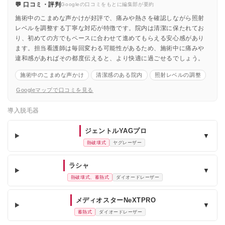
💬 口コミ・評判
Googleの口コミをもとに編集部が要約
施術中のこまめな声かけが好評で、痛みや熱さを確認しながら照射
レベルを調整する丁寧な対応が特徴です。院内は清潔に保たれてお
り、初めての方でもペースに合わせて進めてもらえる安心感があり
ます。担当看護師は毎回変わる可能性があるため、施術中に痛みや
違和感があればその都度伝えると、より快適に過ごせるでしょう。
施術中のこまめな声かけ
清潔感のある院内
照射レベルの調整
Googleマップで口コミを見る
導入脱毛器
ジェントルYAGプロ
▼
熱破壊式
ヤグレーザー
ラシャ
▼
熱破壊式、蓄熱式
ダイオードレーザー
メディオスターNeXTPRO
▼
蓄熱式
ダイオードレーザー