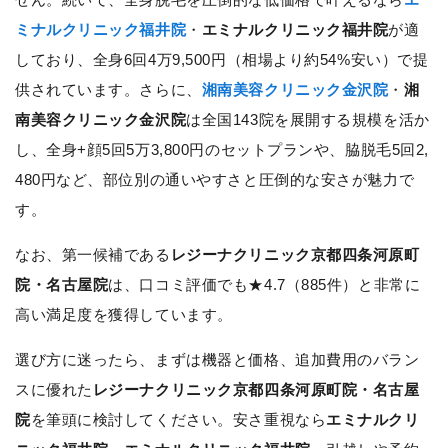
ミナルクリニック福井院
・
エミナルクリニック福井院
が適
しており、全身6回4万9,500円（相場より約54%安い）で提
供されています。さらに、
湘南美容クリニック金沢院
・
湘
南美容クリニック金沢院
は全国143院を展開する規模を活か
し、全身+顔5回5万3,800円のセットプランや、脇脱毛5回2,
480円など、部位別の通いやすさと圧倒的な安さが魅力で
す。
なお、第一候補である
レジーナクリニック京都四条河原町
院・名古屋院
は、口コミ評価でも★4.7（885件）と非常に
高い満足度を獲得しています。
選び方に迷ったら、まずは機器と価格、追加費用のバラン
スに優れた
レジーナクリニック京都四条河原町院・名古屋
院
を筆頭に検討してください。安さ重視なら
エミナルクリ