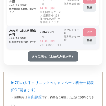
ーNeXTPRO
井院
福井駅徒歩1分
5回
⭐️ 4.3／5.0（638件）
詳細
14,600円/回
地方都市にも展開、通いや
すい
※初回限定クーポ
ン適用価格(通常
価格98,000円)全
身脱毛クイック
スプレンダー
みねぎし皮ふ科形成
220,000
円
公式
X
外科
福井駅から車8
5回
⭐️ 3.4／5.0（43件）
分
詳細
44,000円/回
駐車場有で車で通いやすい
VIO･顔除く、平日
さらに表示（上位のみ表示中）
▶7月の大手クリニックのキャンペーン料金一覧表
(PDF開きます)
自由診療
・医療脱毛は
です。内容をご確認いただきご契約くださ
い。