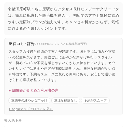
京都河原町駅・名古屋駅からアクセス良好なレジーナクリニック
は、痛みに配慮した脱毛機を導入し、初めての方でも気軽に始め
やすい定額制プランが魅力です。キャンセル料がかからず、気軽
に通えるのも嬉しいポイントです。
💬 口コミ・評判
Googleの口コミをもとに編集部が要約
スタッフの接遇と施術の丁寧さが好評です。照射中には痛みや室温
への配慮を欠かさず、部位ごとに細やかな声かけを行うスタイル
が、初めての方や不安を感じやすい方から支持されています。カウ
ンセリングでは料金や内容が明瞭に説明され、無理な勧誘がない点
も特徴です。予約もスムーズに取れる傾向にあり、安心して通い続
けられる環境が整っています。
編集部がまとめた利用者の声
施術中の細やかな声かけ
無理な勧誘なし
予約がスムーズ
Googleマップで口コミを見る
導入脱毛器