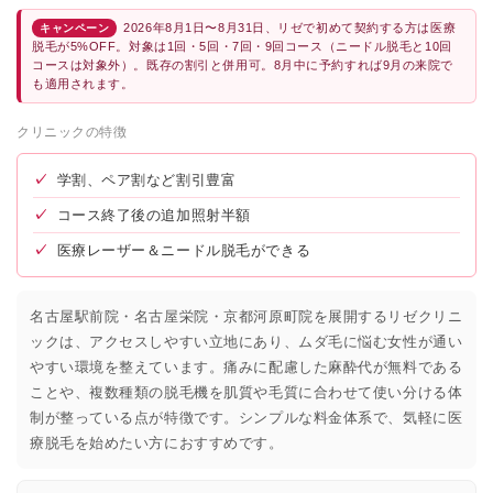
2026年8月1日〜8月31日、リゼで初めて契約する方は医療
キャンペーン
脱毛が5%OFF。対象は1回・5回・7回・9回コース（ニードル脱毛と10回
コースは対象外）。既存の割引と併用可。8月中に予約すれば9月の来院で
も適用されます。
クリニックの特徴
✓
学割、ペア割など割引豊富
✓
コース終了後の追加照射半額
✓
医療レーザー＆ニードル脱毛ができる
名古屋駅前院・名古屋栄院・京都河原町院を展開するリゼクリニ
ックは、アクセスしやすい立地にあり、ムダ毛に悩む女性が通い
やすい環境を整えています。痛みに配慮した麻酔代が無料である
ことや、複数種類の脱毛機を肌質や毛質に合わせて使い分ける体
制が整っている点が特徴です。シンプルな料金体系で、気軽に医
療脱毛を始めたい方におすすめです。