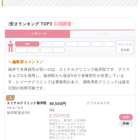
安さランキング TOP3
11院調査
♀ レディース
♂ メンズ
全身
VIO
顔
ワキ
ジェントル
脱毛機
脚
腕
＼編集部コメント／
福井で全身脱毛が安いのは、エミナルクリニック福井院です。クリス
タルプロを採用し、福井駅から徒歩5分で各種割引が充実していま
す。レジーナクリニックは乗換割があり、湘南美容クリニックは誕生
日割が利用可能です。
1
エミナルクリニック福井院
クリスタルプロ
49,500円
⭐
4.4／5.0
6回
福井駅徒歩5分
8,250円/回
公式
VIO含む、蓄熱式 ※全身熱
詳細
破壊式プランはカウンセリ
ングで案内します※自由診
療のため保険適用外 ※掲載
料金は予告なく変更される
場合がございます。