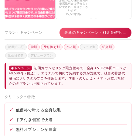
診療のため保険適用外
※掲載料金は予告なく
ルーナエスクリニック
★4.3 / 5（101件）
変更される場合がござ
います。
15,583円/回
神野美容形成外科クリニック
★3.0 / 5（25件）
岡田形成外科皮フ科クリニック
★2.8 / 5（29件）
プラン・キャンペーン
最新のキャンペーン・料金を確認 →
くわばら皮膚科クリニック
★2.9 / 5（43件）
都度払い可
学割
乗り換え割
ペア割
シニア割
紹介割
みねぎし皮ふ科形成外科
★3.4 / 5（43件）
誕生日特典
デビュープラン
MEN’S BB福井高柳店
★4.9 / 5（17件）
初回カウンセリング限定価格で、全身＋VIOの6回コースが
キャンペーン
49,500円（税込）。エミナルで初めて契約する方が対象で、独自の蓄熱式
脱毛器クリスタルプロを使用します。学生・のりかえ・ペア・お友だち紹
介の各プランも用意されています。
クリニックの特徴
✓
低価格で叶える全身脱毛
✓
ドア付き個室で快適
✓
無料オプションが豊富