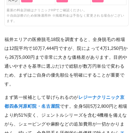
ペーン
最新の料金詳細はクリニックHPでご確認ください。
※自由診療のため保険適用外 ※掲載料金は予告なく変更される場合がござい
ます。
福井エリアの医療脱毛18院を調査すると、全身脱毛の相場
は12院平均で10万7,444円ですが、院によって4万1,250円か
ら26万5,000円まで非常に大きな価格差があります。目的や
通いやすさを基準に選ぶだけで総額が数万円単位で変わる
ため、まずはご自身の優先順位を明確にすることが重要で
す。
まず第一候補として挙げられるのが
レジーナクリニック京
都四条河原町院・名古屋院
です。全身5回5万2,800円と相場
より約51%安く、ジェントルシリーズを含む4機種を備えな
がら、シェービングや麻酔などの追加費用が一切かかりま
せん。続いて、全身脱毛を圧倒的な低価格で叶えるなら
エ