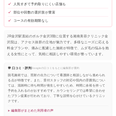
✓
人気すぎて予約取りにくい店舗も
✓
部位や回数の選択肢が豊富
✓
コースの有効期限なし
JR金沢駅直結のポルテ金沢3階に位置する湘南美容クリニック金
沢院は、アクセス抜群の立地が魅力です。多様なニーズに応える
料金プランや、痛みに配慮した施術が特徴で、ムダ毛の悩みを抱
える女性にとって、気軽に相談しやすい環境が整っています。
💬 口コミ・評判
Googleの口コミをもとに編集部が要約
脱毛施術では、照射の出力について看護師と相談しながら進められ
る点が特徴です。また、受付スタッフの対応や院内の雰囲気につい
ては、混雑時に待ち時間が発生しやすいため、時間に余裕を持って
予約を入れるのがおすすめです。カウンセリングでは希望に合わせ
たプラン提案が行われており、丁寧な説明を心がけているクリニッ
クです。
編集部がまとめた利用者の声