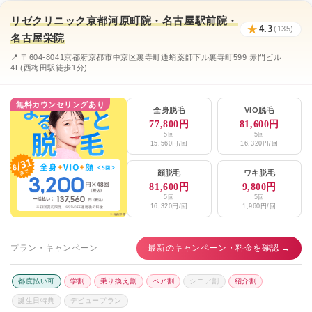
リゼクリニック京都河原町院・名古屋駅前院・
★
4.3
(135)
名古屋栄院
📍 〒604-8041京都府京都市中京区裏寺町通蛸薬師下ル裏寺町599 赤門ビル
4F(西梅田駅徒歩1分)
無料カウンセリングあり
全身脱毛
VIO脱毛
77,800円
81,600円
5回
5回
15,560円/回
16,320円/回
顔脱毛
ワキ脱毛
81,600円
9,800円
5回
5回
16,320円/回
1,960円/回
プラン・キャンペーン
最新のキャンペーン・料金を確認 →
都度払い可
学割
乗り換え割
ペア割
シニア割
紹介割
誕生日特典
デビュープラン