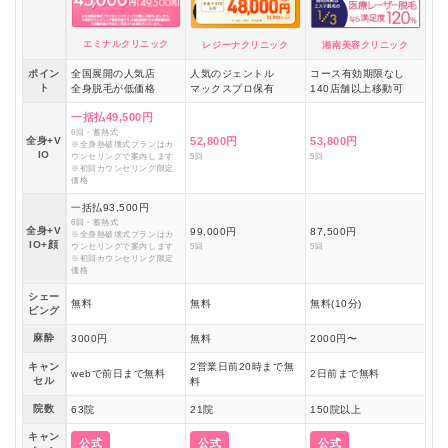
エミナルクリニック
レジーナクリニック
湘南美容クリニック
ポイン
全国展開の人気店
人気のジェントル
コース有効期限なし
ト
全身脱毛が低価格
マックスプロ保有
140店舗以上移動可
一括払49,500円
6回・蓄熱式
全身+V
52,800円
53,800円
※全身熱破壊式プランはカ
IO
ウンセリングで案内します
5回
5回
※初回カウンセリング限定
価格
一括払93,500円
6回・蓄熱式
全身+V
99,000円
87,500円
※全身熱破壊式プランはカ
IO+顔
ウンセリングで案内します
5回
5回
※初回カウンセリング限定
価格
シェー
無料
無料
無料(10分)
ビング
麻酔
3000円
無料
2000円〜
キャン
2営業日前20時まで無
webで前日まで無料
2日前まで無料
セル
料
院数
63院
21院
150院以上
キャン
公式
公式
公式