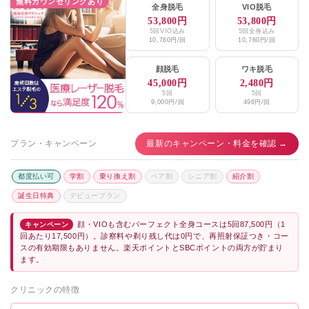
無料カウンセリングあり
全身脱毛
VIO脱毛
53,800円
53,800円
5回VIO込み
5回全身込み
10,760円/回
10,760円/回
顔脱毛
ワキ脱毛
45,000円
2,480円
5回
5回
9,000円/回
496円/回
プラン・キャンペーン
最新のキャンペーン・料金を確認 →
都度払い可
学割
乗り換え割
ペア割
シニア割
紹介割
誕生日特典
デビュープラン
顔・VIOも含むパーフェクト全身コースは5回87,500円（1
キャンペーン
回あたり17,500円）。診察料や剃り残し代は0円で、再照射保証つき・コー
スの有効期限もありません。楽天ポイントとSBCポイントの両方が貯まり
ます。
クリニックの特徴