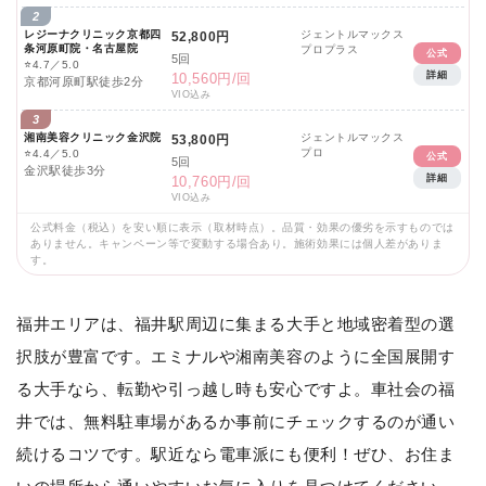
2
レジーナクリニック京都四
ジェントルマックス
52,800円
条河原町院・名古屋院
プロプラス
公式
5回
⭐
4.7／5.0
詳細
10,560円/回
京都河原町駅徒歩2分
VIO込み
3
湘南美容クリニック金沢院
ジェントルマックス
53,800円
プロ
⭐
4.4／5.0
公式
5回
金沢駅徒歩3分
詳細
10,760円/回
VIO込み
公式料金（税込）を安い順に表示（取材時点）。品質・効果の優劣を示すものでは
ありません。キャンペーン等で変動する場合あり。施術効果には個人差がありま
す。
福井エリアは、福井駅周辺に集まる大手と地域密着型の選
択肢が豊富です。エミナルや湘南美容のように全国展開す
る大手なら、転勤や引っ越し時も安心ですよ。車社会の福
井では、無料駐車場があるか事前にチェックするのが通い
続けるコツです。駅近なら電車派にも便利！ぜひ、お住ま