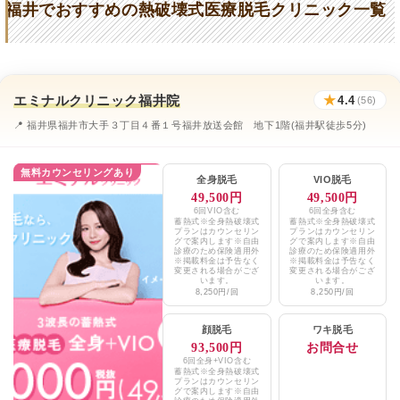
ブランクリニック金沢院
★4.4 / 5（50件）
福井でおすすめの熱破壊式医療脱毛クリニック一覧
みねぎし皮ふ科形成外科
★3.4 / 5（43件）
福井レーザーセンター大名町スキンクリニッ
★5.0 / 5（11件）
ク
エミナルクリニック福井院
★
4.4
(56)
ルーナエスクリニック
★4.3 / 5（101件）
📍 福井県福井市大手３丁目４番１号福井放送会館 地下1階(福井駅徒歩5分)
神野美容形成外科クリニック
★3.0 / 5（25件）
無料カウンセリングあり
全身脱毛
VIO脱毛
岡田形成外科皮フ科クリニック
★2.8 / 5（29件）
49,500円
49,500円
6回VIO含む
6回全身含む
蓄熱式※全身熱破壊式
蓄熱式※全身熱破壊式
くわばら皮膚科クリニック
★2.9 / 5（43件）
プランはカウンセリン
プランはカウンセリン
グで案内します※自由
グで案内します※自由
診療のため保険適用外
診療のため保険適用外
エミナルクリニックメンズ福井院
★4.4 / 5（56件）
※掲載料金は予告なく
※掲載料金は予告なく
変更される場合がござ
変更される場合がござ
います。
います。
8,250円/回
8,250円/回
湘南美容クリニック金沢院、福井院
★4.4 / 5（675件）
TCB東京中央美容外科福井院
顔脱毛
ワキ脱毛
★4.3 / 5（638件）
93,500円
お問合せ
6回全身+VIO含む
福井レーザーセンター大名町スキンクリニッ
蓄熱式※全身熱破壊式
★5.0 / 5（11件）
ク
プランはカウンセリン
グで案内します※自由