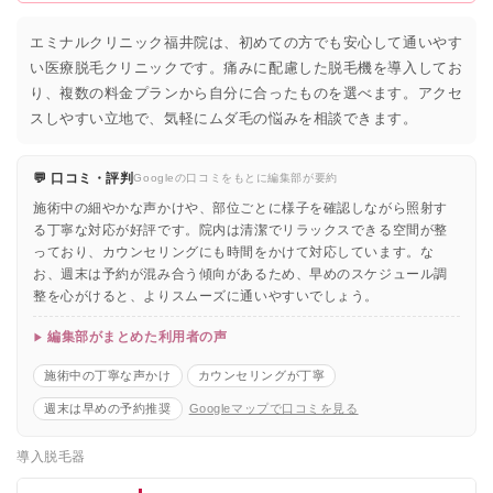
エミナルクリニック福井院は、初めての方でも安心して通いやす
い医療脱毛クリニックです。痛みに配慮した脱毛機を導入してお
り、複数の料金プランから自分に合ったものを選べます。アクセ
スしやすい立地で、気軽にムダ毛の悩みを相談できます。
💬 口コミ・評判
Googleの口コミをもとに編集部が要約
施術中の細やかな声かけや、部位ごとに様子を確認しながら照射す
る丁寧な対応が好評です。院内は清潔でリラックスできる空間が整
っており、カウンセリングにも時間をかけて対応しています。な
お、週末は予約が混み合う傾向があるため、早めのスケジュール調
整を心がけると、よりスムーズに通いやすいでしょう。
編集部がまとめた利用者の声
施術中の丁寧な声かけ
カウンセリングが丁寧
週末は早めの予約推奨
Googleマップで口コミを見る
導入脱毛器