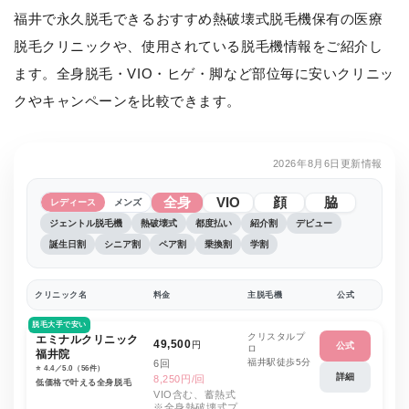
福井で永久脱毛できるおすすめ熱破壊式脱毛機保有の医療
脱毛クリニックや、使用されている脱毛機情報をご紹介し
ます。全身脱毛・VIO・ヒゲ・脚など部位毎に安いクリニッ
クやキャンペーンを比較できます。
2026年8月6日更新情報
全身
VIO
顔
脇
レディース
メンズ
ジェントル脱毛機
熱破壊式
都度払い
紹介割
デビュー
誕生日割
シニア割
ペア割
乗換割
学割
クリニック名
料金
主脱毛機
公式
脱毛大手で安い
クリスタルプ
エミナルクリニック
49,500
円
公式
ロ
福井院
福井駅徒歩5分
6回
⭐️ 4.4／5.0（56件）
詳細
8,250円/回
低価格で叶える全身脱毛
VIO含む、蓄熱式
※全身熱破壊式プ