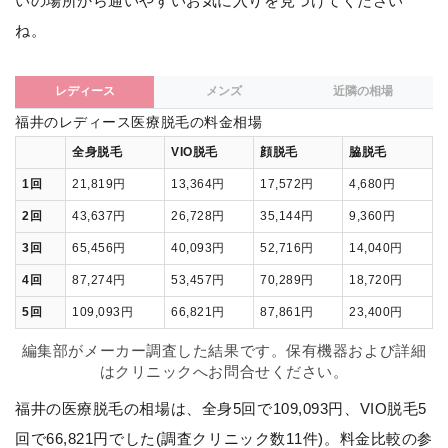
いの場所から通いやすいお気に入りを見つけてください
ね。
レディース
メンズ
近隣の相場
福井のレディース医療脱毛の料金相場
全身脱毛
VIO脱毛
顔脱毛
脇脱毛
1回
21,819円
13,364円
17,572円
4,680円
2回
43,637円
26,728円
35,144円
9,360円
3回
65,456円
40,093円
52,716円
14,040円
4回
87,274円
53,457円
70,289円
18,720円
5回
109,093円
66,821円
87,861円
23,400円
編集部がメーカー調査した結果です。保有機器および詳細
はクリニックへお問合せください。
福井の医療脱毛の相場は、全身5回で109,093円、VIO脱毛5
回で66,821円でした(調査クリニック数11件)。料金比較の参