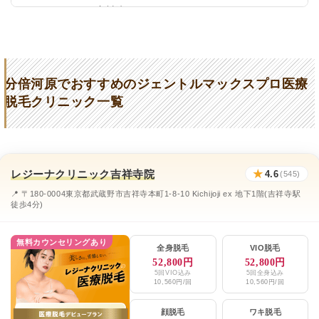
リゼクリニック立川院
★4.5 / 5（126件）
すずき皮膚科
★3.1 (51件)
府中ことぶき町形成外科
★3.6 (67件)
分倍河原でおすすめのジェントルマックスプロ医療
メンズアール
★5 (46件)
脱毛クリニック一覧
まちこ皮膚科クリニック
★3.8 (187件)
エミナルクリニックメンズ立川院
★3.8 / 5（60件）
レジーナクリニック吉祥寺院
★
4.6
レジーナクリニックオム吉祥寺院
(545)
★4.6 / 5（544件）
📍 〒180-0004東京都武蔵野市吉祥寺本町1-8-10 Kichijoji ex 地下1階(吉祥寺駅
湘南美容クリニック立川院
★4.5 / 5（1,255件）
徒歩4分)
メンズリゼ立川院
★4.3 / 5（108件）
無料カウンセリングあり
全身脱毛
VIO脱毛
52,800円
52,800円
5回VIO込み
5回全身込み
10,560円/回
10,560円/回
顔脱毛
ワキ脱毛