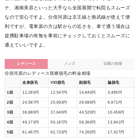
ナ、湘南美容といった大手なら全国展開で転院もスムーズ
なので安心ですよ。分倍河原は京王線と南武線が使えて便
利ですが、電車派の方は駅からの近さを、車で通う場合は
提携駐車場の有無を事前にチェックしておくとスムーズに
通えていいですよ。
レディース
メンズ
近隣の相場
分倍河原のレディース医療脱毛の料金相場
全身脱毛
VIO脱毛
顔脱毛
脇脱毛
1回
12,293円
12,547円
14,840円
3,485円
2回
24,587円
25,093円
29,680円
6,971円
3回
36,880円
37,640円
44,520円
10,456円
4回
49,173円
50,187円
59,360円
13,941円
5回
61,467円
62,733円
74,200円
17,427円