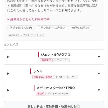
の説明も明朗で、無理な勧誘がない点も安心材料です。なお、受付
と看護師間で案内が異なる場合があるため、重要な確認事項は双方
に念のため尋ねておくとよりスムーズに利用できます。
編集部がまとめた利用者の声
駅近で清潔な院内
丁寧な施術中の声掛け
無理な勧誘なし
Googleマップで口コミを見る
導入脱毛器
ジェントルYAGプロ
▼
熱破壊式
ヤグレーザー
ラシャ
▼
熱破壊式、蓄熱式
ダイオードレーザー
メディオスターNeXTPRO
▼
蓄熱式
ダイオードレーザー
詳しい料金・店舗詳細・地図を見る