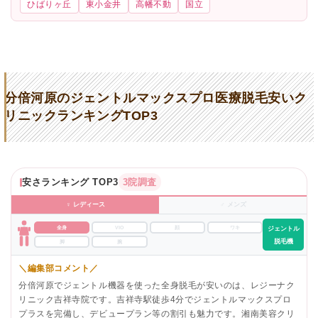
ひばりヶ丘
東小金井
高幡不動
国立
分倍河原のジェントルマックスプロ医療脱毛安いク
リニックランキングTOP3
安さランキング TOP3
3院調査
♀ レディース
♂ メンズ
全身
VIO
顔
ワキ
ジェントル
脱毛機
脚
腕
＼編集部コメント／
分倍河原でジェントル機器を使った全身脱毛が安いのは、レジーナク
リニック吉祥寺院です。吉祥寺駅徒歩4分でジェントルマックスプロ
プラスを完備し、デビュープラン等の割引も魅力です。湘南美容クリ