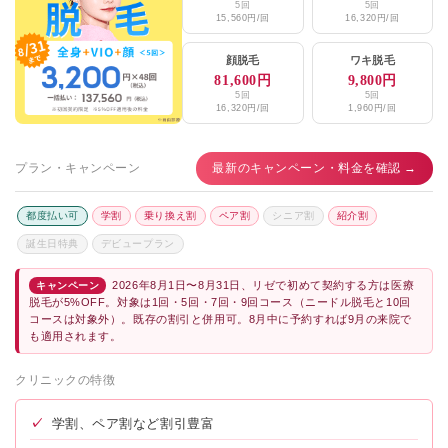
5回
5回
15,560円/回
16,320円/回
顔脱毛
ワキ脱毛
81,600円
9,800円
5回
5回
16,320円/回
1,960円/回
プラン・キャンペーン
最新のキャンペーン・料金を確認 →
都度払い可
学割
乗り換え割
ペア割
シニア割
紹介割
誕生日特典
デビュープラン
2026年8月1日〜8月31日、リゼで初めて契約する方は医療
キャンペーン
脱毛が5%OFF。対象は1回・5回・7回・9回コース（ニードル脱毛と10回
コースは対象外）。既存の割引と併用可。8月中に予約すれば9月の来院で
も適用されます。
クリニックの特徴
✓
学割、ペア割など割引豊富