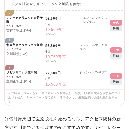
ニック立川院やリゼクリニック立川院も参考に。
1
レジーナクリニック吉祥寺
ジェントルマックス
52,800円
院
プロプラス
公式
5回
⭐
4.6／5.0
詳細
10,560円/回
吉祥寺駅徒歩4分
VIO込み
2
湘南美容クリニック立川院
ジェントルマックス
53,800円
プロ
⭐
4.5／5.0
公式
5回
立川駅徒歩3分
詳細
10,760円/回
VIO込み
3
リゼクリニック立川院
ジェントルYAGプロ
77,800円
公式
⭐
4.5／5.0
5回
立川南駅徒歩1分
詳細
15,560円/回
公式料金（税込）を安い順に表示（取材時点）。品質・効果の優劣を示すものでは
ありません。キャンペーン等で変動する場合あり。施術効果には個人差がありま
す。
分倍河原周辺で医療脱毛を始めるなら、アクセス抜群の新
宿や立川まで足を延ばすのがおすすめです。リゼ、レジー