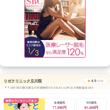
リゼクリニック立川院
★
4.5
(126)
📍 〒190-0023東京都立川市柴崎町3-6-23LXビル3F(立川南駅徒歩1分)
無料カウンセリングあり
全身脱毛
VIO脱毛
77,800円
81,600円