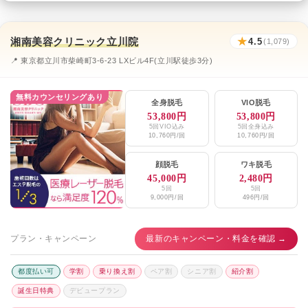
湘南美容クリニック立川院
★
4.5
(1,079)
📍 東京都立川市柴崎町3-6-23 LXビル4F(立川駅徒歩3分)
無料カウンセリングあり
全身脱毛
VIO脱毛
53,800円
53,800円
5回VIO込み
5回全身込み
10,760円/回
10,760円/回
顔脱毛
ワキ脱毛
45,000円
2,480円
5回
5回
9,000円/回
496円/回
プラン・キャンペーン
最新のキャンペーン・料金を確認 →
都度払い可
学割
乗り換え割
ペア割
シニア割
紹介割
誕生日特典
デビュープラン