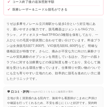
✓
コース終了後の追加照射半額
✓
医療レーザー＆ニードル脱毛ができる
リゼは多摩モノレール立川南駅から徒歩1分という好立地にあ
り、通いやすさが魅力です。脱毛機器はジェントルYAGプロ、
ラシャ、メディオスターNeXTPROの3種類を保有しており、一
人ひとりの毛質や肌状態に合わせて使い分けています。料金プラ
ンは全身脱毛5回77,800円、VIO脱毛5回81,600円など、明確な
価格設定が特徴です。さらに、痛みが不安な方に向けた麻酔クリ
ームや笑気麻酔のオプションを用意しているほか、万が一の肌ト
ラブルに対する治療費などの保証制度も整っており、安心して施
術を受けられる環境が整っています。仕事帰りや買い物のついで
にも立ち寄りやすい立地のため、効率的に脱毛を進めたい方に適
したクリニックです。
💬 口コミ・評判
Googleの口コミをもとに編集部が要約
立地が良く清潔感のある院内で、施術中も看護師がこまめに声掛け
や確認を行ってくれるため、不安を感じにくいと好評です。契約時