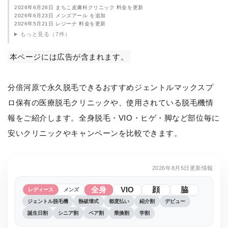
2026年6月26日 まちこ皮膚科クリニック 料金を更新
2026年6月23日 メンズアール を追加
2026年5月21日 レジーナ 料金を更新
もっと見る（7件）
本ページには広告が含まれます。
分倍河原で永久脱毛できるおすすめジェントルマックスプ
ロ保有の医療脱毛クリニックや、使用されている脱毛機情
報をご紹介します。全身脱毛・VIO・ヒゲ・脚など部位毎に
安いクリニックやキャンペーンを比較できます。
2026年8月5日更新情報
全身
VIO
顔
脇
レディース
メンズ
ジェントル脱毛機
熱破壊式
都度払い
紹介割
デビュー
誕生日割
シニア割
ペア割
乗換割
学割