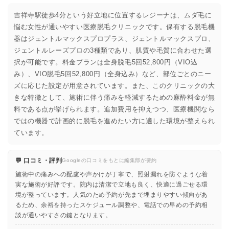
吉祥寺駅徒歩4分という好立地に位置するレジーナは、ムダ毛に
悩む女性が通いやすい医療脱毛クリニックです。保有する脱毛機
器はジェントルマックスプロプラス、ジェントルマックスプロ、
ジェントルレーズプロの3種類であり、肌質や毛質に合わせた選
択が可能です。料金プランは全身脱毛5回52,800円（VIO込
み）、VIO脱毛5回52,800円（全身込み）など、部位ごとのニー
ズに応じた設定が用意されています。また、このクリニックの大
きな特徴として、施術に伴う痛みを軽減するための麻酔料金が無
料である点が挙げられます。追加費用を抑えつつ、医療機関なら
ではの機器で計画的に脱毛を進めたい方に適した環境が整えられ
ています。
💬 口コミ・評判
Googleの口コミをもとに編集部が要約
施術中の痛みへの配慮や声かけが丁寧で、照射漏れを防ぐような着
実な施術が好評です。院内は清潔で立地も良く、快適に過ごせる環
境が整っています。人気のため予約が先まで埋まりやすい傾向があ
るため、余裕を持ったスケジュール調整や、電話での早めの予約相
談が通いやすさの鍵となります。