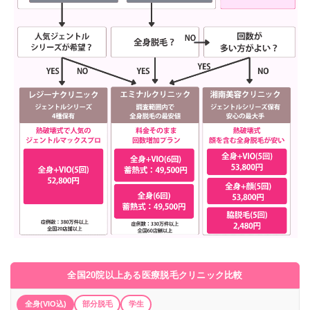
全国20院以上ある医療脱毛クリニック比較
全身(VIO込)
部分脱毛
学生