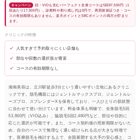
顔・VIOも含むパーフェクト全身コースは5回87,500円（1
キャンペーン
回あたり17,500円）。診察料や剃り残し代は0円で、再照射保証つき・コー
スの有効期限もありません。楽天ポイントとSBCポイントの両方が貯まり
ます。
クリニックの特徴
✓
人気すぎて予約取りにくい店舗も
✓
部位や回数の選択肢が豊富
✓
コースの有効期限なし
湘南美容は、立川駅徒歩3分という通いやすい立地にあるクリニ
ックです。脱毛機器にはジェントルマックスプロ、ジェントルレ
ーズプロ、スプレンダーXを保有しており、一人ひとりの肌状態
に合わせて使い分けています。料金体系も明確で、全身脱毛5回
53,800円（VIO込み）、脇脱毛5回2,480円など、部位や目的に
応じた選択が可能です。また、コース契約後の照射期限がないた
め、自分のペースで無理なく通い続けられる点が大きな特徴で
す。医療脱毛を検討する上で、全国展開する大手の安心感と、コ