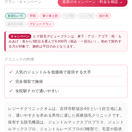
プラン・キャンペーン
最新のキャンペーン・料金を確認 →
都度払い可
学割
乗り換え割
ペア割
シニア割
紹介割
誕生日特典
デビュープラン
ヒゲ脱毛デビュープランは、鼻下・アゴ・アゴ下・頬・も
キャンペーン
みあげ・首から3部位を選んで9,900円（税込・一括払い）。初めて契約す
る方が対象で、施術は平日のみとなります。
クリニックの特徴
✓
人気のジェントルを低価格で提供する大手
✓
完全個室で施術
✓
全院駅チカで通いやすい
レジーナクリニックオムは、吉祥寺駅徒歩4分という好立地にあ
り、通いやすさを求める男性に適した医療脱毛クリニックです。
保有する脱毛機器は、ジェントルマックスプロプラス、ジェント
ルマックスプロ、ジェントルレーズプロの3種類で、毛質や肌状