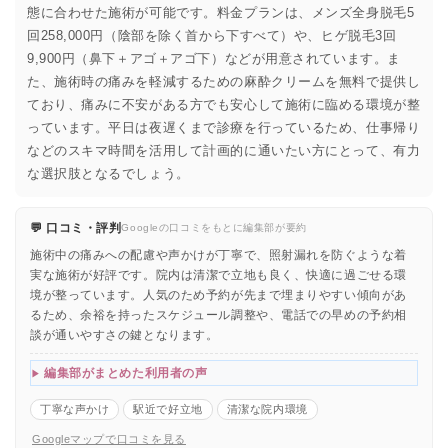
態に合わせた施術が可能です。料金プランは、メンズ全身脱毛5
回258,000円（陰部を除く首から下すべて）や、ヒゲ脱毛3回
9,900円（鼻下＋アゴ＋アゴ下）などが用意されています。ま
た、施術時の痛みを軽減するための麻酔クリームを無料で提供し
ており、痛みに不安がある方でも安心して施術に臨める環境が整
っています。平日は夜遅くまで診療を行っているため、仕事帰り
などのスキマ時間を活用して計画的に通いたい方にとって、有力
な選択肢となるでしょう。
💬 口コミ・評判
Googleの口コミをもとに編集部が要約
施術中の痛みへの配慮や声かけが丁寧で、照射漏れを防ぐような着
実な施術が好評です。院内は清潔で立地も良く、快適に過ごせる環
境が整っています。人気のため予約が先まで埋まりやすい傾向があ
るため、余裕を持ったスケジュール調整や、電話での早めの予約相
談が通いやすさの鍵となります。
編集部がまとめた利用者の声
丁寧な声かけ
駅近で好立地
清潔な院内環境
Googleマップで口コミを見る