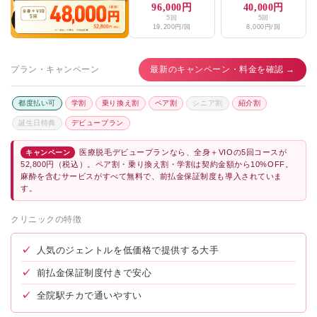
96,000円
40,000円
5回
5回
19,200円/回
8,000円/回
プラン・キャンペーン
最新のキャンペーン・料金を確認 →
都度払い可
学割
乗り換え割
ペア割
シニア割
紹介割
誕生日特典
デビュープラン
医療脱毛デビュープランなら、全身＋VIOの5回コースが
キャンペーン
52,800円（税込）。ペア割・乗り換え割・学割は契約金額から10%OFF。
麻酔を含むサービスがすべて無料で、前払金保証制度も導入されていま
す。
クリニックの特徴
✓
人気のジェントルを低価格で提供する大手
✓
前払金保証制度付きで安心
✓
全院駅チカで通いやすい