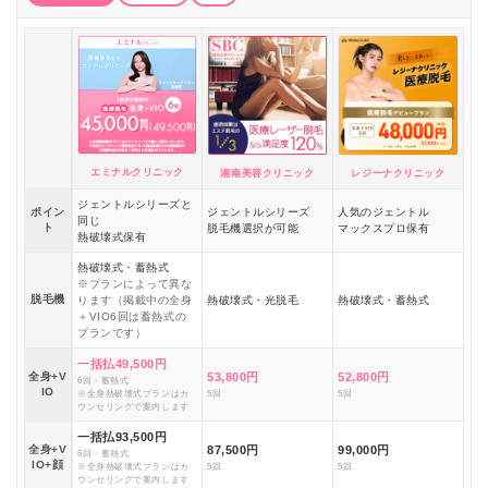
エミナルクリニック
湘南美容クリニック
レジーナクリニック
ジェントルシリーズと
ポイン
ジェントルシリーズ
人気のジェントル
同じ
ト
脱毛機選択が可能
マックスプロ保有
熱破壊式保有
熱破壊式・蓄熱式
※プランによって異な
脱毛機
ります（掲載中の全身
熱破壊式・光脱毛
熱破壊式・蓄熱式
＋VIO6回は蓄熱式の
プランです）
一括払49,500円
全身+V
53,800円
52,800円
6回・蓄熱式
IO
※全身熱破壊式プランはカ
5回
5回
ウンセリングで案内します
一括払93,500円
全身+V
87,500円
99,000円
6回・蓄熱式
IO+顔
※全身熱破壊式プランはカ
5回
5回
ウンセリングで案内します