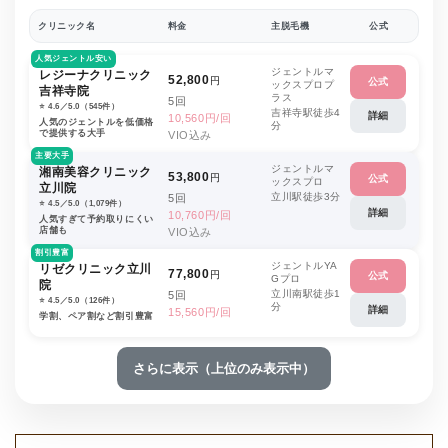
クリニック名
料金
主脱毛機
公式
人気ジェントル安い
ジェントルマ
レジーナクリニック
52,800
円
公式
ックスプロプ
吉祥寺院
ラス
5回
⭐️ 4.6／5.0（545件）
吉祥寺駅徒歩4
詳細
10,560円/回
人気のジェントルを低価格
分
で提供する大手
VIO込み
主要大手
ジェントルマ
湘南美容クリニック
53,800
円
公式
ックスプロ
立川院
立川駅徒歩3分
5回
⭐️ 4.5／5.0（1,079件）
詳細
10,760円/回
人気すぎて予約取りにくい
店舗も
VIO込み
割引豊富
ジェントルYA
リゼクリニック立川
77,800
円
公式
Gプロ
院
立川南駅徒歩1
5回
⭐️ 4.5／5.0（126件）
分
詳細
15,560円/回
学割、ペア割など割引豊富
さらに表示（上位のみ表示中）