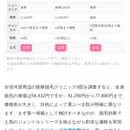
シェー
無料
無料(10分)
無料
ビング
麻酔
3,000円
2,000円〜
無料
キャン
2営業日前20時まで無
webで前日まで無料
2日前まで無料
セル
料
院数
63院
150院以上
21院
公式
公式
公式
公式
最新の料金詳細はクリニックHPでご確認ください。
※自由診療のため保険適用外 ※掲載料金は予告なく変更される場合がござい
ます。
分倍河原周辺の医療脱毛クリニック6院を調査すると、全身
脱毛の相場は56,412円ですが、41,250円から77,800円まで
価格差が大きく、目的によって選ぶべき院が明確に異なり
ます。まず第一候補として検討すべきなのが、脱毛効果で
人気のジェントルシリーズを揃えながら割安な価格を実現