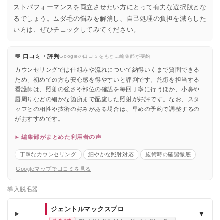
ストパフォーマンスを両立させたい方にとって有力な選択肢とな
るでしょう。ムダ毛の悩みを解消し、自己処理の負担を減らした
い方は、ぜひチェックしてみてください。
💬 口コミ・評判
Googleの口コミをもとに編集部が要約
カウンセリングでは仕組みや流れについて納得いくまで質問できる
ため、初めての方も安心感を得やすいと評判です。施術を担当する
看護師は、照射の強さや部位の確認を毎回丁寧に行うほか、小鼻や
唇周りなどの細かな箇所まで配慮した照射が好評です。なお、スタ
ッフとの相性や技術の好みがある場合は、早めの予約で調整するの
がおすすめです。
編集部がまとめた利用者の声
丁寧なカウンセリング
細やかな照射対応
施術時の確認徹底
Googleマップで口コミを見る
導入脱毛器
ジェントルマックスプロ
▼