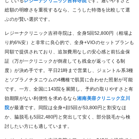
している
レジーナクリニック吉祥寺院
です。通いやすさと
総額の明瞭さを重視するなら、こうした特徴を比較して選
ぶのが賢い選択です。
レジーナクリニック吉祥寺院は、全身5回52,800円（相場よ
り約6%安）と非常に良心的で、全身+VIOのセットプランも
同額で提供されており、追加費用なしの安心感と前払金保
証（万が一クリニックが倒産しても残金が返ってくる制
度）が決め手です。平日21時まで営業し、ジェントル系3種
とソプラノチタニウムの4機種で肌質に合わせた照射が可能
です。一方、全国に143院を展開し、予約の取りやすさと有
効期限がない利便性を求めるなら
湘南美容クリニック立川
院
が最適です。同院は全身+顔5回が53,800円と割安なほ
か、脇脱毛も5回2,480円と突出して安く、部分脱毛から検
討したい方にも適しています。