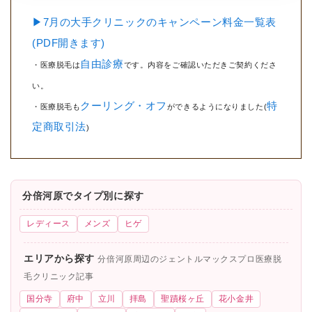
▶7月の大手クリニックのキャンペーン料金一覧表
(PDF開きます)
自由診療
・医療脱毛は
です。内容をご確認いただきご契約くださ
い。
クーリング・オフ
特
・医療脱毛も
ができるようになりました(
定商取引法
)
分倍河原でタイプ別に探す
レディース
メンズ
ヒゲ
エリアから探す
分倍河原周辺のジェントルマックスプロ医療脱
毛クリニック記事
国分寺
府中
立川
拝島
聖蹟桜ヶ丘
花小金井