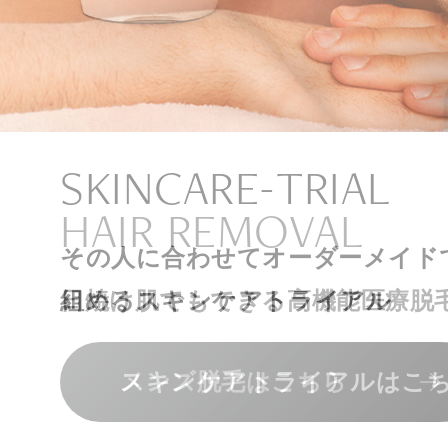
ナチュラル
アンチエイジ
SIGNATURE TREAT
SKINCARE-TRIAL
HAIR REMOVAL
PHILOSOPHY
INVITATION
内側から若々しく健康な身体へ
リラックスできる落ち着いた空間
その人に合わせてオーダーメイド
上質な美容医療サービスを提供し
日焼け肌でもできる高機能医療脱
組めるスキンケアトライアル
“男性”特化の美容
メンバーシップを、最高のギフト
エクソソーム療法はこちら
人気メニューはこちら
メンズ脱毛はこちら
スキンケアトライアルはこ
コンセプトはこちら
メンバーシップのご案内
NAD+点滴はこちら