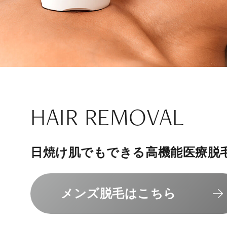
ナチュラル
アンチエイジ
SIGNATURE TREAT
SKINCARE-TRIAL
HAIR REMOVAL
PHILOSOPHY
INVITATION
内側から若々しく健康な身体へ
リラックスできる落ち着いた空間
その人に合わせてオーダーメイド
上質な美容医療サービスを提供し
日焼け肌でもできる高機能医療脱
組めるスキンケアトライアル
“男性”特化の美容
メンバーシップを、最高のギフト
エクソソーム療法はこちら
人気メニューはこちら
メンズ脱毛はこちら
スキンケアトライアルはこ
コンセプトはこちら
メンバーシップのご案内
NAD+点滴はこちら