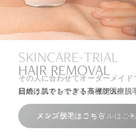
ナチュラル
アンチエイジ
SIGNATURE TREAT
SKINCARE-TRIAL
HAIR REMOVAL
PHILOSOPHY
INVITATION
内側から若々しく健康な身体へ
リラックスできる落ち着いた空間
その人に合わせてオーダーメイド
上質な美容医療サービスを提供し
日焼け肌でもできる高機能医療脱
組めるスキンケアトライアル
“男性”特化の美容
メンバーシップを、最高のギフト
エクソソーム療法はこちら
人気メニューはこちら
メンズ脱毛はこちら
スキンケアトライアルはこ
コンセプトはこちら
メンバーシップのご案内
NAD+点滴はこちら